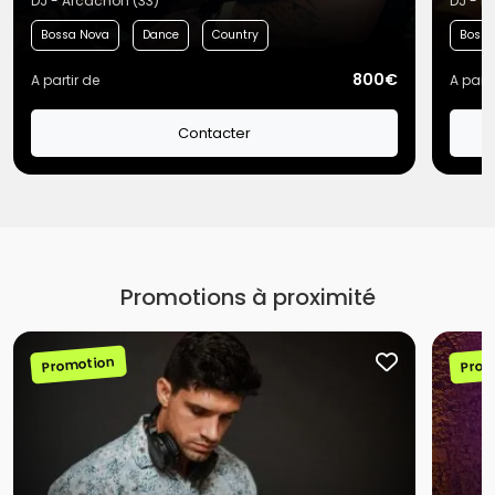
DJ - Arcachon (33)
DJ - B
Bossa Nova
Dance
Country
Bossa
800€
A partir de
A parti
Contacter
Promotions à proximité
Promotion
Prom