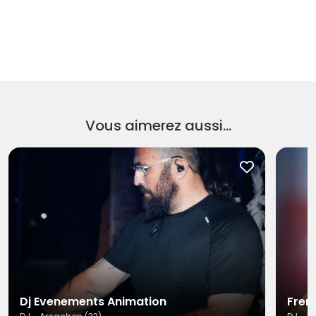
montages, démontages, l'animation,les bracelet
lumineux.
Vous aimerez aussi...
Dj Evenements Animation
Fren