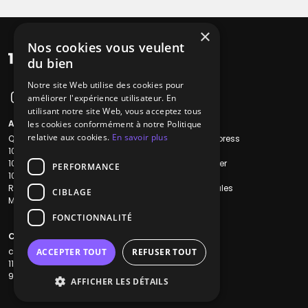
×
Nos cookies vous veulent
du bien
Notre site Web utilise des cookies pour
améliorer l'expérience utilisateur. En
utilisant notre site Web, vous acceptez tous
A propos
Liens utiles
les cookies conformément à notre Politique
relative aux cookies.
En savoir plus
Qui sommes-nous ?
Recherche Express
1001Salles
L'équipe
1001Salles PRO
Nous contacter
PERFORMANCE
1001Traiteurs
FAQ
Reserverunbar
Mentions légales
CIBLAGE
MP2
CGV
CGU
FONCTIONNALITÉ
Contacts
contact@1001dj.com
ACCEPTER TOUT
REFUSER TOUT
11 Rue Maurice Grandcoing
94200 Ivry-sur-Seine
AFFICHER LES DÉTAILS