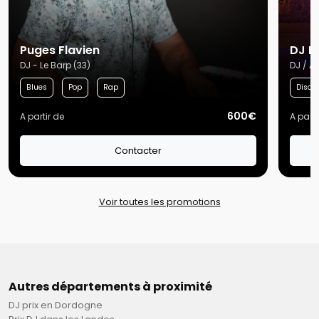
Puges Flavien
DJ P
DJ - Le Barp (33)
DJ / Ar
Blues
Pop
Rap
Disco
600€
A partir de
A parti
Contacter
Voir toutes les promotions
Autres départements à proximité
DJ prix en Dordogne