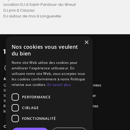
Location DJ à Saint-Pardoux-du-Breuil
DJ prix à Cauzac
DJ autour de moi à Longueville
×
Nos cookies vous veulent
du bien
Notre site Web utilise des cookies pour
améliorer l'expérience utilisateur. En
utilisant notre site Web, vous acceptez tous
A propos
Liens utiles
les cookies conformément à notre Politique
relative aux cookies.
En savoir plus
Qui sommes-nous ?
Recherche Express
1001Salles
L'équipe
1001Salles PRO
Nous contacter
PERFORMANCE
1001Traiteurs
FAQ
Reserverunbar
Mentions légales
CIBLAGE
MP2
CGV
CGU
FONCTIONNALITÉ
Contacts