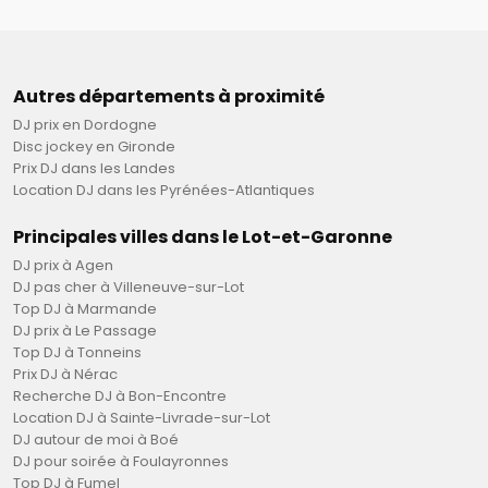
Gratuits et à votre convenance:
Vidéoprojecteur avec grand écran pour passage avant
le dessert d'un diaporama surprise préparée par le
client ou invités.
Animations et jeux que vous aurez préalablement
Autres départements à proximité
choisi lors de notre rdv préparatoire.
DJ prix en Dordogne
Karaoké sur grand écran avec 4 micros sans fils qui
Disc jockey en Gironde
peut se faire à l'apéro ou pendant le repas pour
Prix DJ dans les Landes
distraire les convives (On le propose uniquement pour
Location DJ dans les Pyrénées-Atlantiques
des anniversaires mais il n'y a pas d'obligation).
Sonorisation du cocktail apéritif hors salle de réception
Principales villes dans le Lot-et-Garonne
si moins de 40 mètres de la sonorisation principale.
DJ prix à Agen
Possibilité d'ajouter des titres musiques de votre choix
DJ pas cher à Villeneuve-sur-Lot
Options:
Top DJ à Marmande
Film de votre soirée.
DJ prix à Le Passage
- Possibilité d'avoir la compilation des vidéos de votre
Top DJ à Tonneins
soirée gratuitement, 3 à 4 heures de vidéo format MP4
Prix DJ à Nérac
HD sur clé USB 16 Go à regarder sur vos écrans
Recherche DJ à Bon-Encontre
multimédias.
Location DJ à Sainte-Livrade-sur-Lot
DJ autour de moi à Boé
DJ pour soirée à Foulayronnes
Top DJ à Fumel