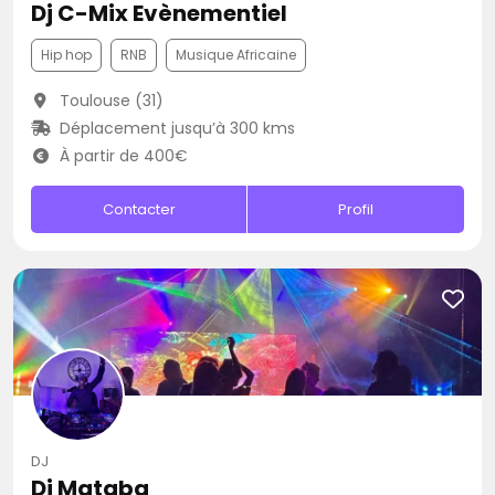
Dj C-Mix Evènementiel
Hip hop
RNB
Musique Africaine
Toulouse (31)
Déplacement jusqu’à 300 kms
À partir de 400€
Contacter
Profil
DJ
Dj Mataba