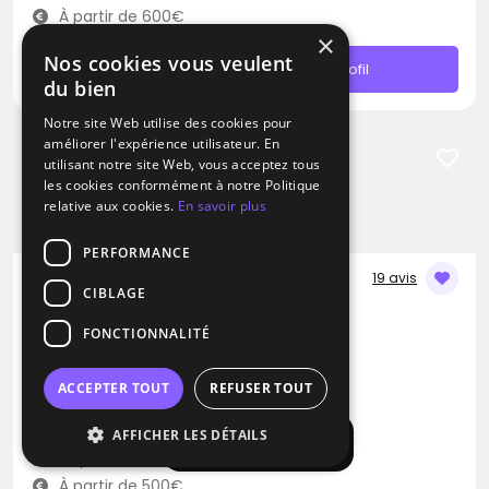
À partir de 600€
×
Nos cookies vous veulent
Contacter
Profil
du bien
Notre site Web utilise des cookies pour
améliorer l'expérience utilisateur. En
utilisant notre site Web, vous acceptez tous
les cookies conformément à notre Politique
relative aux cookies.
En savoir plus
PERFORMANCE
19 avis
CIBLAGE
DJ
FONCTIONNALITÉ
Sartomix Dj
Disco
Samba
Dance hall
ACCEPTER TOUT
REFUSER TOUT
Agen (47)
AFFICHER LES DÉTAILS
Afficher la carte
Déplacement jusqu’à 300 kms
À partir de 500€