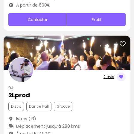
À partir de 600€
Contacter
Profil
2 avis
DJ
2Lprod
Disco
Dance hall
Groove
Istres (13)
Déplacement jusqu’à 280 kms
À partir de 400€