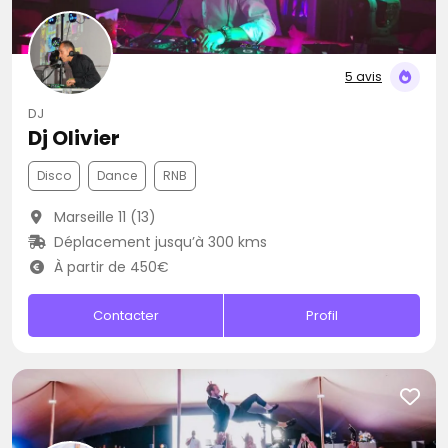
5 avis
DJ
Dj Olivier
Disco
Dance
RNB
Marseille 11 (13)
Déplacement jusqu’à 300 kms
À partir de 450€
Contacter
Profil