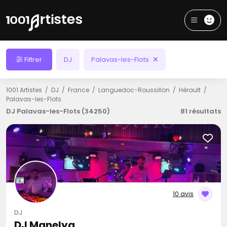
Filtrer
DJ
Palavas-les-Flots
1001 Artistes
DJ
France
Languedoc-Roussillon
Hérault
Palavas-les-Flots
DJ Palavas-les-Flots (34250)
81 résultats
10 avis
DJ
DJ Manelya