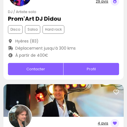
29 avis
DJ / Artiste solo
Prom'Art DJ Didou
Disco
Salsa
Hard rock
Hyères (83)
Déplacement jusqu’à 300 kms
À partir de 400€
Contacter
Profil
4 avis