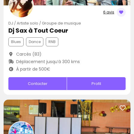
6 avis
DJ / Artiste solo / Groupe de musique
Dj Sax à Tout Coeur
Blues
Dance
RNB
Carcès (83)
Déplacement jusqu’à 300 kms
À partir de 500€
Contacter
Profil