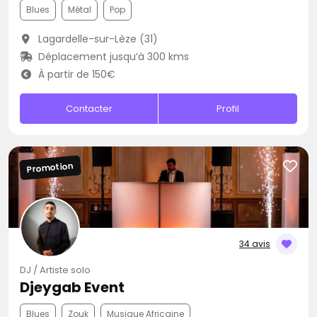
Blues
Métal
Pop
Lagardelle-sur-Lèze (31)
Déplacement jusqu’à 300 kms
À partir de 150€
Contacter
Profil
Promotion
34 avis
DJ / Artiste solo
Djeygab Event
Blues
Zouk
Musique Africaine