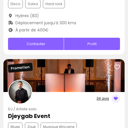
Disco
Salsa
Hard rock
Hyères (83)
Déplacement jusqu’à 300 kms
À partir de 400€
Contacter
Profil
Promotion
34 avis
DJ / Artiste solo
Djeygab Event
Blues
Zouk
Musique Africaine