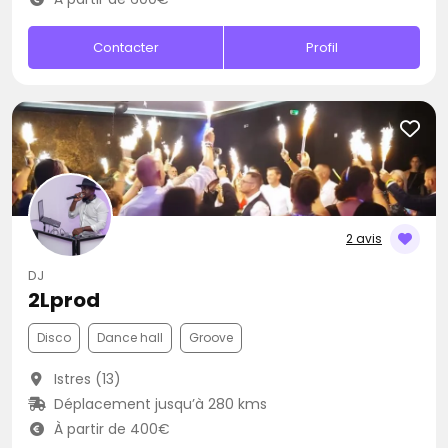
Contacter
Profil
2 avis
DJ
2Lprod
Disco
Dance hall
Groove
Istres (13)
Déplacement jusqu’à 280 kms
À partir de 400€