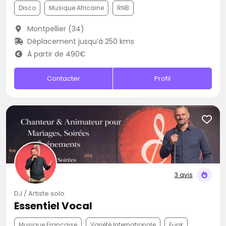
Disco
Musique Africaine
RNB
Montpellier (34)
Déplacement jusqu’à 250 kms
À partir de 490€
Contacter
Profil
3 avis
DJ / Artiste solo
Essentiel Vocal
Musique Française
Variété Internationale
Funk