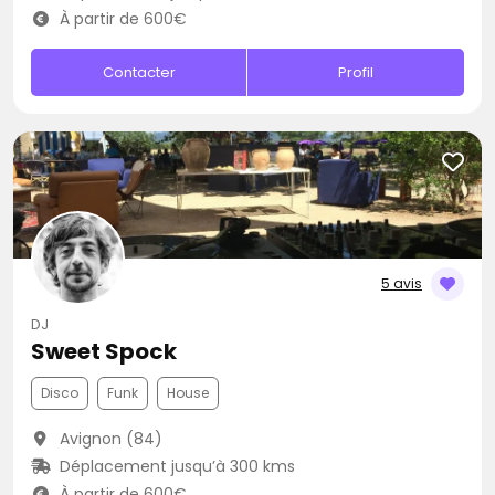
À partir de 600€
Contacter
Profil
5 avis
DJ
Sweet Spock
Disco
Funk
House
Avignon (84)
Déplacement jusqu’à 300 kms
À partir de 600€