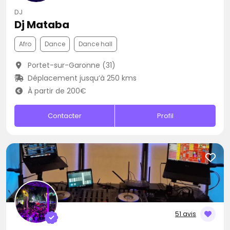
DJ
Dj Mataba
Afro
Dance
Dance hall
Portet-sur-Garonne (31)
Déplacement jusqu’à 250 kms
À partir de 200€
Contacter
Profil
51 avis