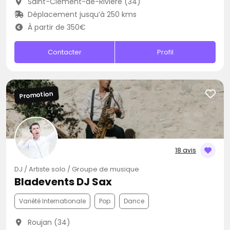
Saint-Clément-de-Rivière (34)
Déplacement jusqu’à 250 kms
À partir de 350€
Contacter
Profil
Promotion
18 avis
DJ / Artiste solo / Groupe de musique
Bladevents DJ Sax
Variété Internationale
Pop
Dance
Roujan (34)