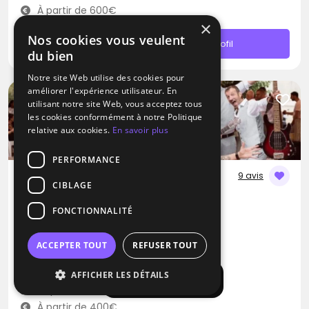
À partir de 600€
×
Nos cookies vous veulent
Contacter
Profil
du bien
Notre site Web utilise des cookies pour
améliorer l'expérience utilisateur. En
utilisant notre site Web, vous acceptez tous
les cookies conformément à notre Politique
relative aux cookies.
En savoir plus
PERFORMANCE
9 avis
CIBLAGE
DJ / Artiste solo / Groupe de musique
FONCTIONNALITÉ
Dj Clem G
Blues
Métal
Pop
ACCEPTER TOUT
REFUSER TOUT
Nice (06)
AFFICHER LES DÉTAILS
Afficher la carte
Déplacement jusqu’à 300 kms
À partir de 400€