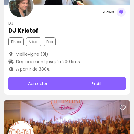
4 avis
DJ
DJ Kristof
Blues
Métal
Pop
Vieillevigne (31)
Déplacement jusqu’à 200 kms
À partir de 380€
Contacter
Profil