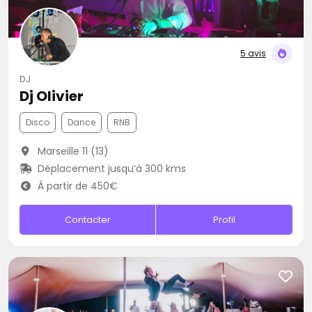
5 avis
DJ
Dj Olivier
Disco
Dance
RNB
Marseille 11 (13)
Déplacement jusqu’à 300 kms
À partir de 450€
Contacter
Profil