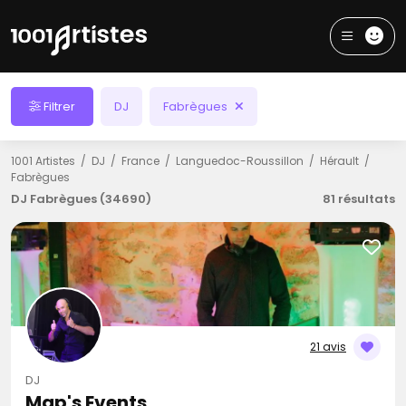
Filtrer
DJ
Fabrègues
1001 Artistes
DJ
France
Languedoc-Roussillon
Hérault
Fabrègues
DJ Fabrègues (34690)
81 résultats
21 avis
DJ
Map's Events