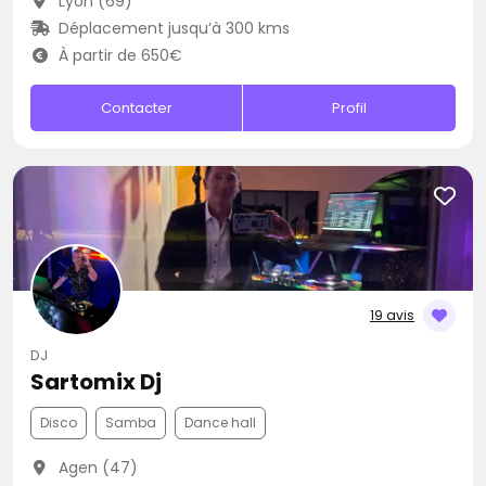
Lyon (69)
Déplacement jusqu’à 300 kms
À partir de 650€
Contacter
Profil
19 avis
DJ
Sartomix Dj
Disco
Samba
Dance hall
Agen (47)