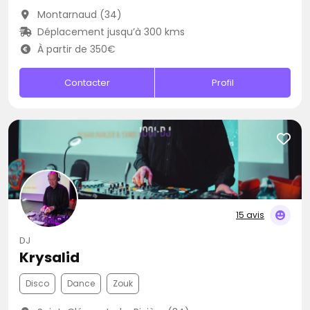
Montarnaud (34)
Déplacement jusqu’à 300 kms
À partir de 350€
Contacter
Profil
15 avis
DJ
Krysalid
Disco
Dance
Zouk