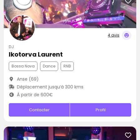
4 avis
DJ
Ikotorva Laurent
Bossa Nova
Dance
RNB
Anse (69)
Déplacement jusqu’à 300 kms
À partir de 600€
Contacter
Profil