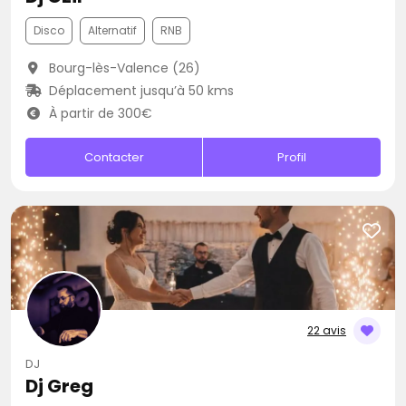
Disco
Alternatif
RNB
Bourg-lès-Valence (26)
Déplacement jusqu’à 50 kms
À partir de 300€
Contacter
Profil
22 avis
DJ
Dj Greg