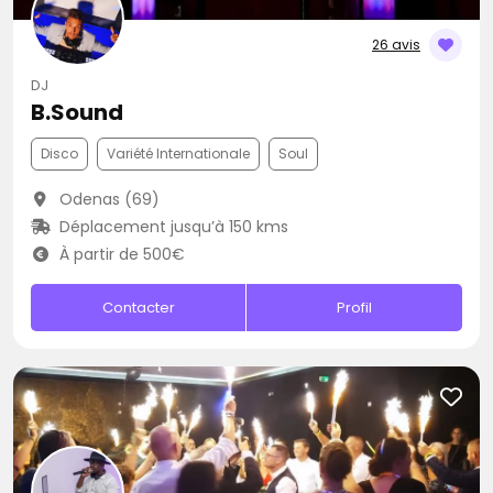
26 avis
DJ
B.Sound
Disco
Variété Internationale
Soul
Odenas (69)
Déplacement jusqu’à 150 kms
À partir de 500€
Contacter
Profil