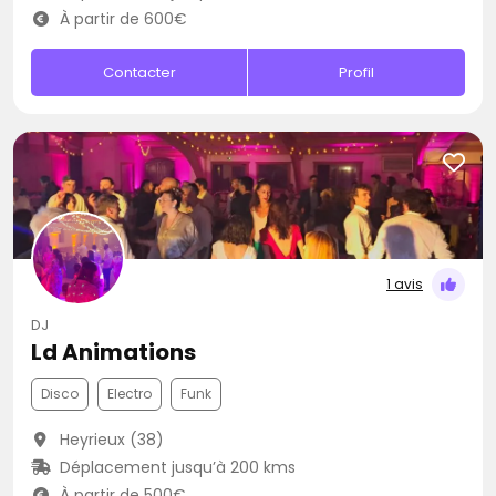
À partir de 600€
Contacter
Profil
1 avis
DJ
Ld Animations
Disco
Electro
Funk
Heyrieux (38)
Déplacement jusqu’à 200 kms
À partir de 500€