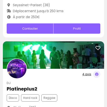
Seyssinet-Pariset (38)
Déplacement jusqu’à 250 kms
À partir de 250€
Contacter
Profil
4 avis
DJ
Platineplus2
Disco
Hard rock
Reggae