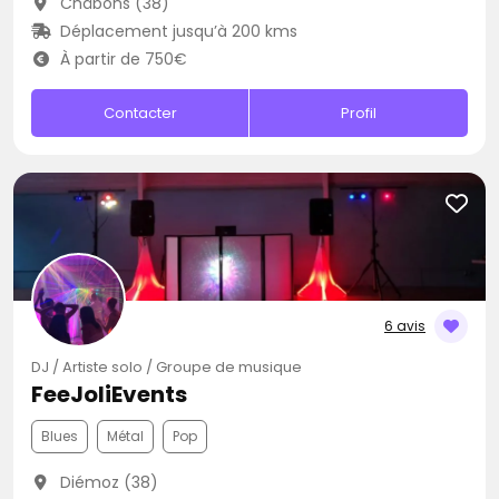
Châbons (38)
Déplacement jusqu’à 200 kms
À partir de 750€
Contacter
Profil
6 avis
DJ / Artiste solo / Groupe de musique
FeeJoliEvents
Blues
Métal
Pop
Diémoz (38)