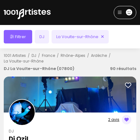
Filtrer
DJ
La Voulte-sur-Rhône
1001 Artistes
DJ
France
Rhône-Alpes
Ardèche
La Voulte-sur-Rhône
DJ La Voulte-sur-Rhône (07800)
90 résultats
2 avis
DJ
Dj Ozil