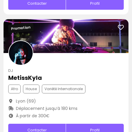
Contacter
Profil
Promotion
DJ
MetissKyla
Afro
House
Variété Internationale
Lyon (69)
Déplacement jusqu’à 180 kms
À partir de 300€
Contacter
Profil