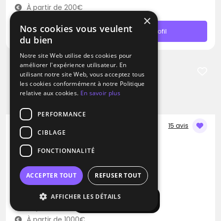
À partir de 200€
×
Nos cookies vous veulent
Contacter
Profil
du bien
Notre site Web utilise des cookies pour
améliorer l'expérience utilisateur. En
utilisant notre site Web, vous acceptez tous
les cookies conformément à notre Politique
relative aux cookies.
En savoir plus
PERFORMANCE
15 avis
CIBLAGE
DJ
FONCTIONNALITÉ
Nuit Blanche DJ
Blues
Pop
Rap
ACCEPTER TOUT
REFUSER TOUT
Marseille (13)
AFFICHER LES DÉTAILS
Afficher la carte
Déplacement jusqu’à 300 kms
À partir de 1000€