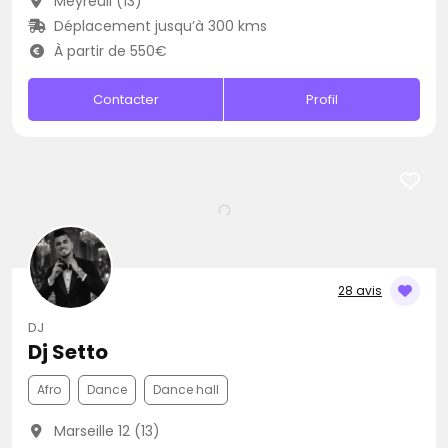
Meyreuil (13)
Déplacement jusqu’à 300 kms
À partir de 550€
Contacter
Profil
28 avis
DJ
Dj Setto
Afro
Dance
Dance hall
Marseille 12 (13)