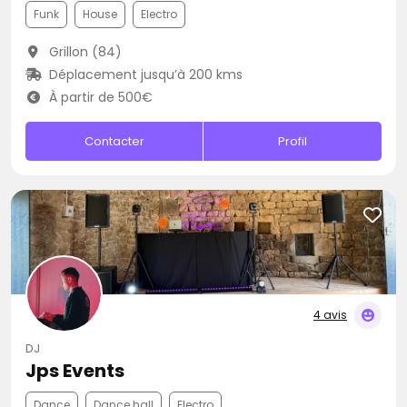
Funk
House
Electro
Grillon (84)
Déplacement jusqu’à 200 kms
À partir de 500€
Contacter
Profil
4 avis
DJ
Jps Events
Dance
Dance hall
Electro