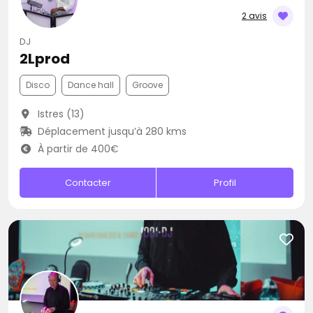
2 avis
DJ
2Lprod
Disco
Dance hall
Groove
Istres (13)
Déplacement jusqu’à 280 kms
À partir de 400€
Contacter
Profil