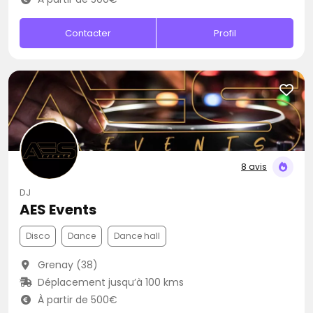
Contacter
Profil
8 avis
DJ
AES Events
Disco
Dance
Dance hall
Grenay (38)
Déplacement jusqu’à 100 kms
À partir de 500€