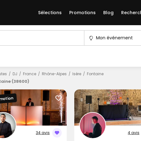
Sélections
Promotions
Blog
Recherc
Mon événement
istes
DJ
France
Rhône-Alpes
Isère
Fontaine
taine (38600)
motion
34 avis
4 avis