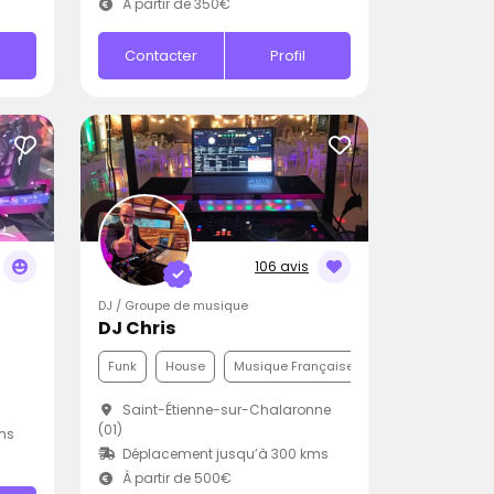
À partir de 350€
Contacter
Profil
106 avis
DJ / Groupe de musique
DJ Chris
Funk
House
Musique Française
Saint-Étienne-sur-Chalaronne
(01)
ms
Déplacement jusqu’à 300 kms
À partir de 500€