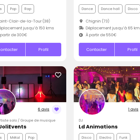
s
Pop
Rap
Dance
Dance hall
Disco
int-Clair-de-la-Tour (38)
Chignin (73)
placement jusqu’à 150 kms
Déplacement jusqu’à 65 km
partir de 300€
À partir de 550€
ontacter
Profil
Contacter
Profil
6 avis
1 avis
Artiste solo / Groupe de musique
DJ
JoliEvents
Ld Animations
s
Métal
Pop
Disco
Electro
Funk