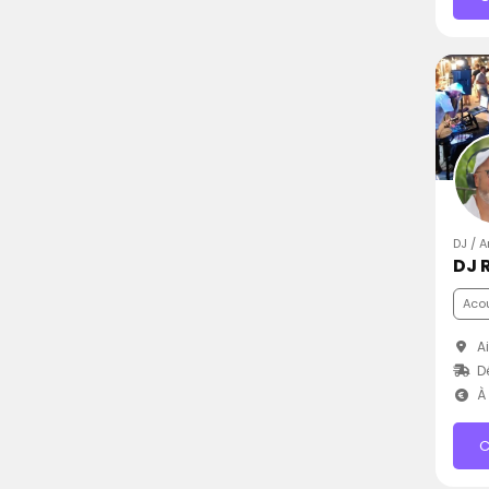
DJ / 
DJ 
Aco
Ai
D
À 
C