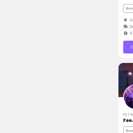
Blue
Sa
Dé
À 
C
DJ / 
Fee
Blue