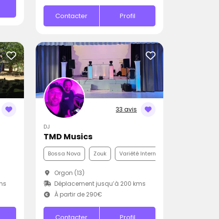
Contacter
Profil
33 avis
DJ
TMD Musics
Bossa Nova
Zouk
Variété Internationale
Orgon (13)
ms
Déplacement jusqu’à 200 kms
À partir de 290€
Contacter
Profil