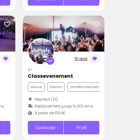
51 avis
DJ
Classevenement
House
Electro
Variété Internationale
Meyreuil (13)
ms
Déplacement jusqu’à 300 kms
À partir de 550€
Contacter
Profil