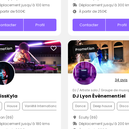
placement jusqu’à 100 kms
Déplacement jusqu’à 300 k
partir de 500€
À partir de 250€
ontacter
Profil
Contacter
Profil
motion
Promotion
34 avis
DJ / Artiste solo / Groupe de musi
issKyla
DJ Lyon Évènementiel
House
Variété Internationale
Dance
Deep house
Disco
on (69)
Écully (69)
placement jusqu’à 180 kms
Déplacement jusqu’à 200 k