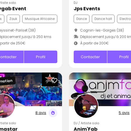
rtiste solo
DJ
ygab Event
Jps Events
s
Zouk
Musique Africaine
Dance
Dance hall
Electro
yssinet-Pariset (38)
Cognin-les-Gorges (38)
éplacement jusqu’à 250 kms
Déplacement jusqu’à 200 k
partir de 250€
À partir de 200€
ontacter
Profil
Contacter
Profil
motion
8 avis
5 avis
rtiste solo
DJ / Artiste solo
mastar
Anim'Fab