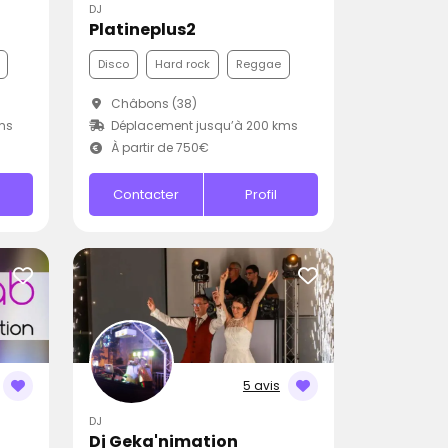
DJ
Platineplus2
Disco
Hard rock
Reggae
Châbons (38)
ms
Déplacement jusqu’à 200 kms
À partir de 750€
Contacter
Profil
5 avis
DJ
Dj Geka'nimation