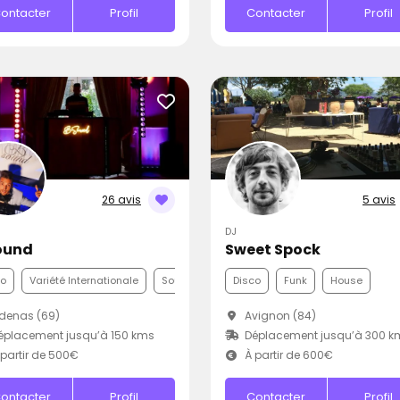
ontacter
Profil
Contacter
Profil
26 avis
5 avis
DJ
ound
Sweet Spock
co
Variété Internationale
Soul
Disco
Funk
House
denas (69)
Avignon (84)
placement jusqu’à 150 kms
Déplacement jusqu’à 300 k
partir de 500€
À partir de 600€
ontacter
Profil
Contacter
Profil