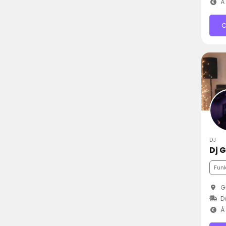
À 
C
DJ
Dj 
Fun
Gr
D
À 