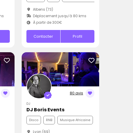
Albens (73)
ms
Déplacement jusqu’à 80 kms
À partir de 300€
Contacter
Profil
80 avis
DJ
DJ Boris Events
Disco
RNB
Musique Africaine
Lyon (69)