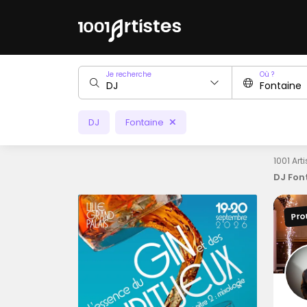
Je recherche
Où ?
DJ
Fontaine
1001 Art
DJ Fon
Pro