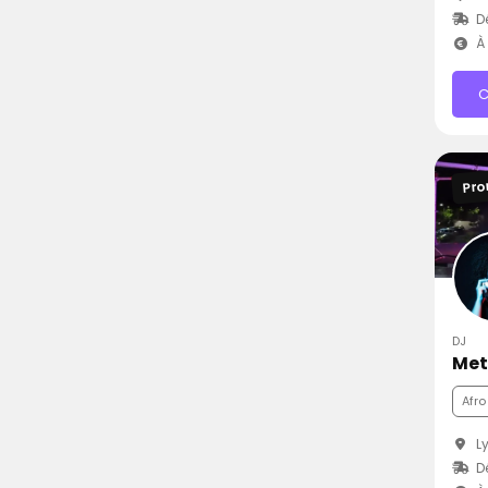
Dé
À 
C
Pro
DJ
Met
Afro
Ly
Dé