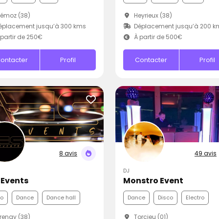
émoz (38)
Heyrieux (38)
éplacement jusqu’à 300 kms
Déplacement jusqu’à 200 k
partir de 250€
À partir de 500€
ontacter
Profil
Contacter
Profil
8 avis
49 avis
DJ
 Events
Monstro Event
co
Dance
Dance hall
Dance
Disco
Electro
enay (38)
Torcieu (01)