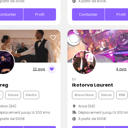
partir de 300€
À partir de 800€
ontacter
Profil
Contacter
Profil
22 avis
4 avis
DJ
Greg
Ikotorva Laurent
k
House
Electro
Bossa Nova
Dance
RNB
illon (84)
Anse (69)
éplacement jusqu’à 200 kms
Déplacement jusqu’à 300 k
partir de 500€
À partir de 600€