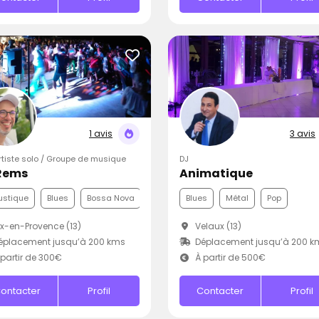
1 avis
3 avis
Artiste solo / Groupe de musique
DJ
Rems
Animatique
ustique
Blues
Bossa Nova
Blues
Métal
Pop
x-en-Provence (13)
Velaux (13)
éplacement jusqu’à 200 kms
Déplacement jusqu’à 200 k
partir de 300€
À partir de 500€
ontacter
Profil
Contacter
Profil