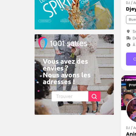
DJ / A
Dje
Blue
Se
D
À 
C
Pro
DJ / A
Ani