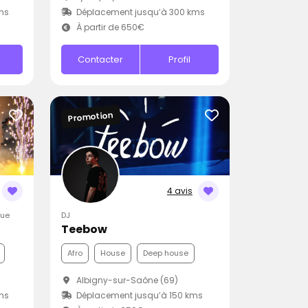
ms
Déplacement jusqu’à 300 kms
À partir de 650€
Contacter
Profil
Promotion
4 avis
que
DJ
Teebow
Afro
House
Deep house
Albigny-sur-Saône (69)
ms
Déplacement jusqu’à 150 kms