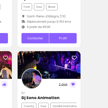
Funk
Soul
Blues
Saint-Pierre-d'Albigny (73)
s
Déplacement jusqu’à 150 kms
À partir de 450€
Contacter
Profil
2 avis
DJ
Dj Sono Animation
Country
Soul
Variété Internationale