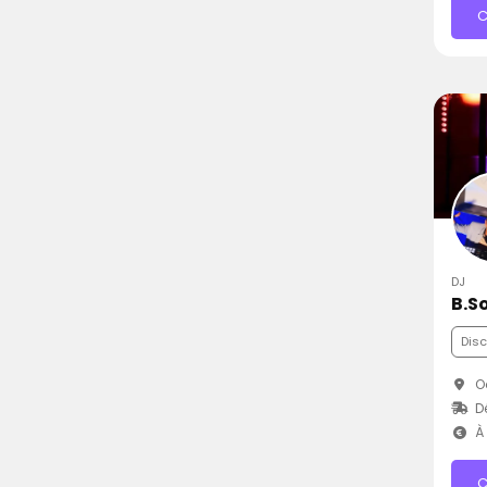
C
DJ
B.S
Dis
O
Dé
À 
C