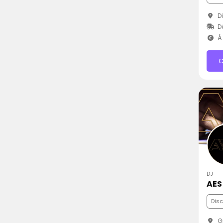
Di
D
À 
C
DJ
AES
Dis
Gr