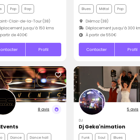
s
Pop
Rap
Blues
Métal
Pop
int-Clair-de-la-Tour (38)
Diémoz (38)
placement jusqu’à 150 kms
Déplacement jusqu’à 300 k
partir de 400€
À partir de 550€
ontacter
Profil
Contacter
Profil
8 avis
5 avis
DJ
 Events
Dj Geka'nimation
co
Dance
Dance hall
Funk
Soul
Blues