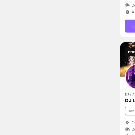
D
À 
C
Pro
DJ / 
DJ 
Dan
Éc
D