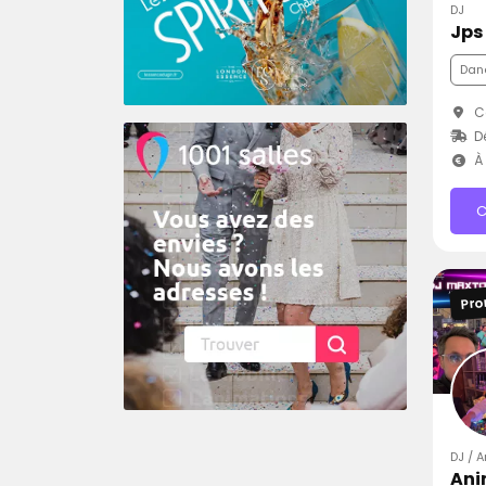
DJ
Jps
Dan
Co
D
À 
C
Pro
DJ / A
Ani