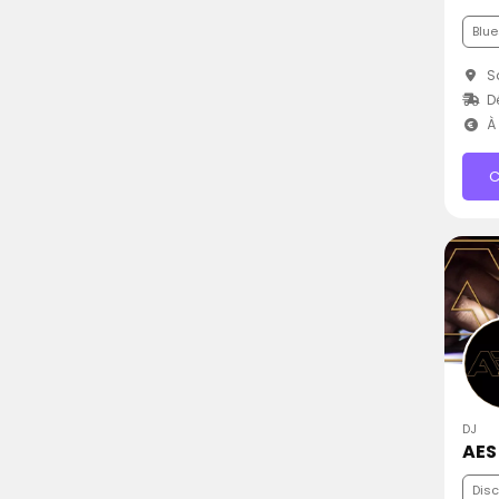
Blue
Sa
Dé
À 
C
DJ
AES
Dis