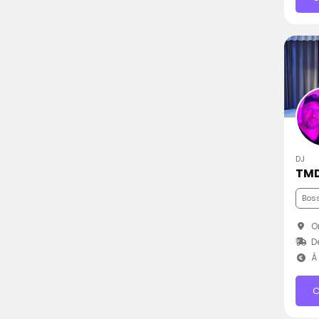
DJ
TMD
Bos
Or
D
À 
C