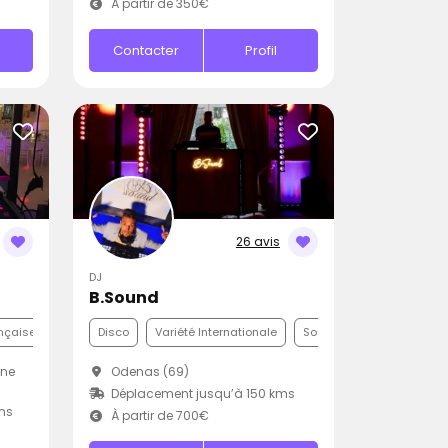
À partir de 350€
Contacter
Profil
26 avis
DJ
B.Sound
nçaise
Disco
Variété Internationale
Soul
nne
Odenas (69)
Déplacement jusqu’à 150 kms
ms
À partir de 700€