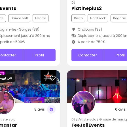
DJ
 Events
Platineplus2
ce
Dance hall
Electro
Disco
Hard rock
Reggae
gnin-les-Gorges (38)
Châbons (38)
éplacement jusqu’à 200 kms
Déplacement jusqu’à 200 k
partir de 500€
À partir de 750€
ontacter
Profil
Contacter
Profil
motion
8 avis
6 avis
rtiste solo
DJ / Artiste solo / Groupe de musi
mastar
FeeJoliEvents