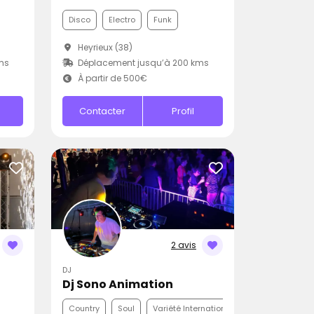
Disco
Electro
Funk
Heyrieux (38)
ms
Déplacement jusqu’à 200 kms
À partir de 500€
Contacter
Profil
2 avis
DJ
Dj Sono Animation
Country
Soul
Variété Internationale