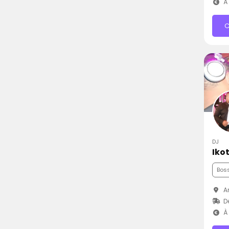
À 
C
DJ
Iko
Bos
An
D
À 