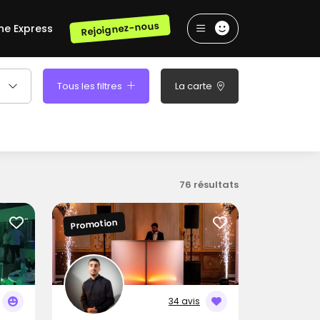
Rejoignez-nous
he Express
Tous les filtres
La carte
76 résultats
Promotion
34 avis