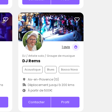
1 avis
DJ / Artiste solo / Groupe de musique
DJ Rems
Acoustique
Blues
Bossa Nova
Aix-en-Provence (13)
ms
Déplacement jusqu’à 200 kms
À partir de 500€
Contacter
Profil