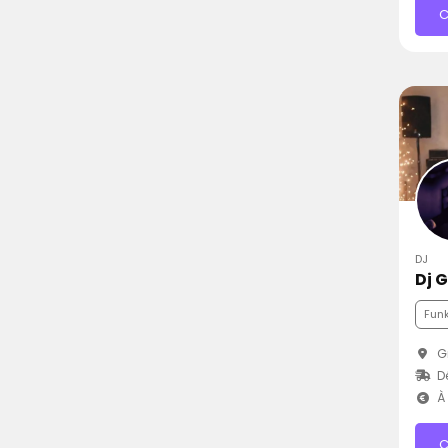
C
DJ
Dj 
Fun
Gr
D
À 
C