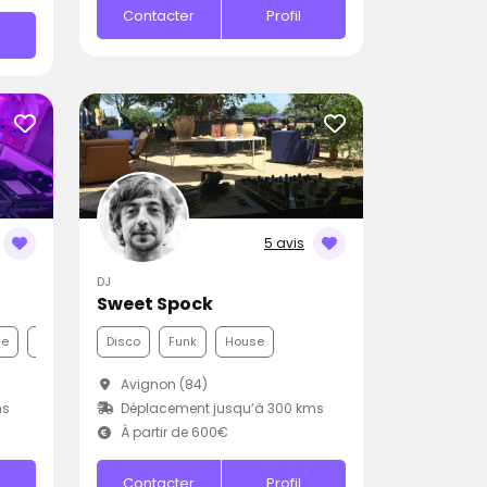
Contacter
Profil
5 avis
DJ
Sweet Spock
ne
Variété Internationale
Disco
Funk
House
Avignon (84)
ms
Déplacement jusqu’à 300 kms
À partir de 600€
Contacter
Profil