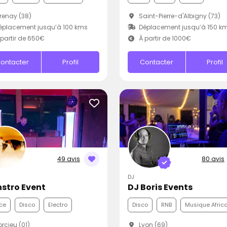
enay (38)
Saint-Pierre-d'Albigny (73)
placement jusqu’à 100 kms
Déplacement jusqu’à 150 k
partir de 650€
À partir de 1000€
ontacter
Profil
Contacter
Profil
49 avis
80 avis
DJ
stro Event
DJ Boris Events
ce
Disco
Electro
Disco
RNB
Musique Afric
rcieu (01)
Lyon (69)