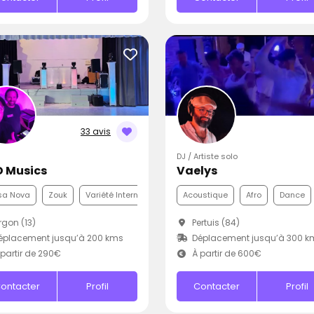
33 avis
DJ / Artiste solo
 Musics
Vaelys
sa Nova
Zouk
Variété Internationale
Acoustique
Afro
Dance
gon (13)
Pertuis (84)
éplacement jusqu’à 200 kms
Déplacement jusqu’à 300 k
partir de 290€
À partir de 600€
ontacter
Profil
Contacter
Profil