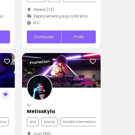
Albens (73)
ms
Déplacement jusqu’à 80 kms
N.C
Contacter
Profil
Promotion
DJ
MetissKyla
aine
Afro
House
Variété Internationale
Lyon (69)