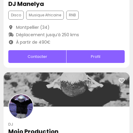
DJ Manelya
Disco
Musique Africaine
RNB
Montpellier (34)
Déplacement jusqu’à 250 kms
À partir de 490€
Contacter
Profil
DJ
Mojo Production