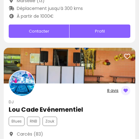
Marseille (13)
Déplacement jusqu’à 300 kms
À partir de 1000€
Contacter
Profil
8 avis
DJ
Lou Cade Evénementiel
Blues
RNB
Zouk
Carcès (83)