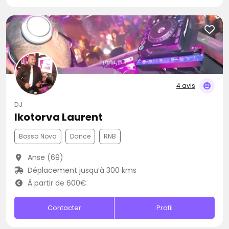
4 avis
DJ
Ikotorva Laurent
Bossa Nova
Dance
RNB
Anse (69)
Déplacement jusqu’à 300 kms
À partir de 600€
Contacter
Profil