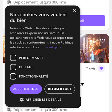
Déplacement jusqu’à 300 kms
À partir de 450€
×
Nos cookies vous veulent
du bien
Contacter
Profil
Notre site Web utilise des cookies pour
améliorer l'expérience utilisateur. En
utilisant notre site Web, vous acceptez tous
les cookies conformément à notre Politique
relative aux cookies.
En savoir plus
PERFORMANCE
CIBLAGE
11 avis
FONCTIONNALITÉ
DJ / Groupe de musique
Jean-Charles Sound Designer
ACCEPTER TOUT
REFUSER TOUT
Bossa Nova
Indie
Groove
AFFICHER LES DÉTAILS
Afficher la carte
Béziers (34)
Déplacement jusqu’à 300 kms