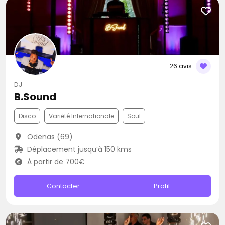
26 avis
DJ
B.Sound
Disco
Variété Internationale
Soul
Odenas (69)
Déplacement jusqu’à 150 kms
À partir de 700€
Contacter
Profil