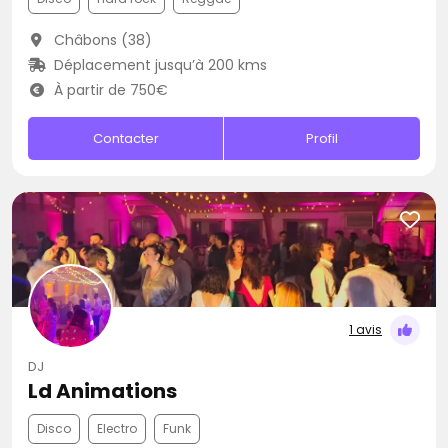
Châbons (38)
Déplacement jusqu’à 200 kms
À partir de 750€
Contacter
Profil
1 avis
DJ
Ld Animations
Disco
Electro
Funk