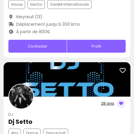
House
Electro
Variété Internationale
Meyreuil (13)
Déplacement jusqu’à 300 kms
À partir de 800€
Contacter
Profil
28 avis
DJ
Dj Setto
Afro
Dance
Dance hall