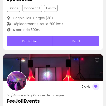
Dance
Dance hall
Electro
Cognin-les-Gorges (38)
Déplacement jusqu’à 200 kms
À partir de 500€
Contacter
Profil
6 avis
DJ / Artiste solo / Groupe de musique
FeeJoliEvents