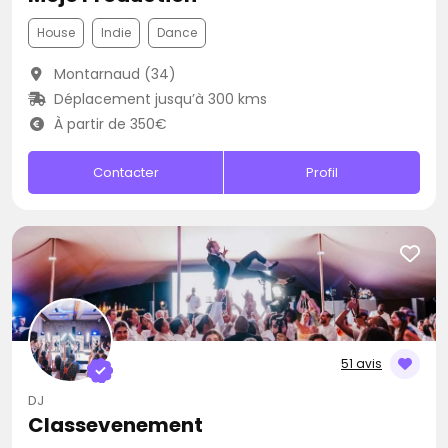
House
Indie
Dance
Montarnaud (34)
Déplacement jusqu’à 300 kms
À partir de 350€
Contacter
Profil
51 avis
DJ
Classevenement