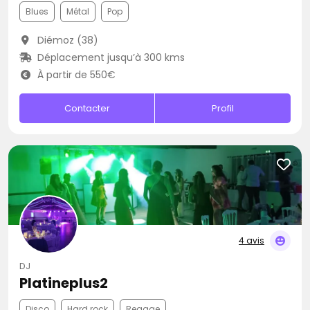
Blues
Métal
Pop
Diémoz (38)
Déplacement jusqu’à 300 kms
À partir de 550€
Contacter
Profil
4 avis
DJ
Platineplus2
Disco
Hard rock
Reggae