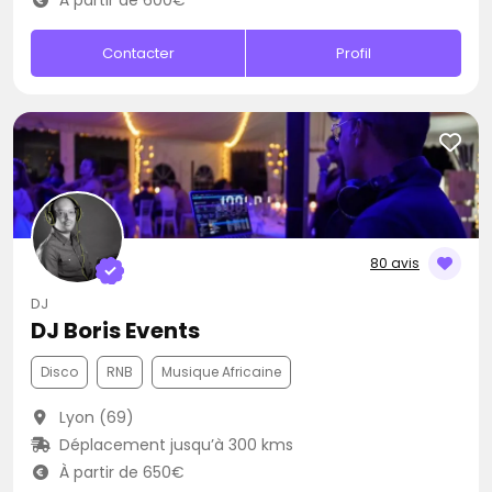
À partir de 600€
Contacter
Profil
80 avis
DJ
DJ Boris Events
Disco
RNB
Musique Africaine
Lyon (69)
Déplacement jusqu’à 300 kms
À partir de 650€