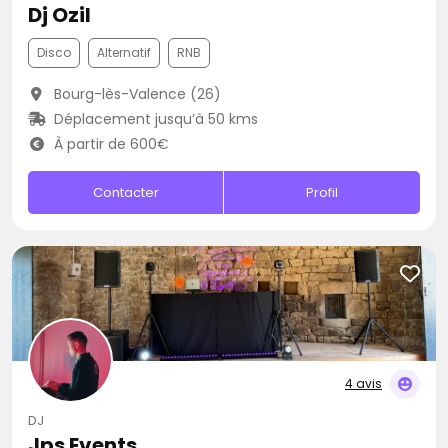
Dj Ozil
Disco
Alternatif
RNB
Bourg-lès-Valence (26)
Déplacement jusqu’à 50 kms
À partir de 600€
Contacter
Profil
4 avis
DJ
Jps Events