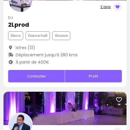
2 avis
DJ
2Lprod
Disco
Dance hall
Groove
Istres (13)
Déplacement jusqu’à 280 kms
À partir de 400€
Contacter
Profil