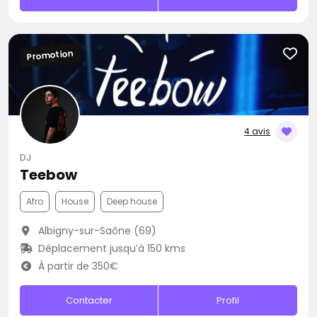
Promotion
4 avis
DJ
Teebow
Afro
House
Deep house
Albigny-sur-Saône (69)
Déplacement jusqu’à 150 kms
À partir de 350€
Contacter
Profil