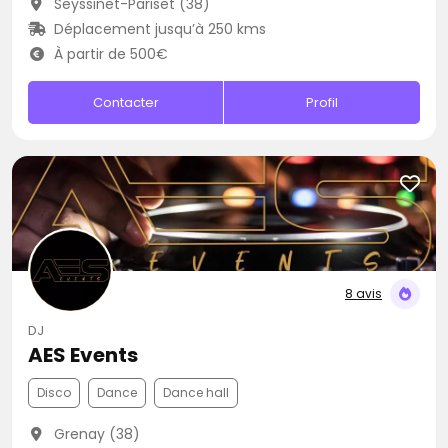
Seyssinet-Pariset (38)
Déplacement jusqu’à 250 kms
À partir de 500€
Contacter
Profil
8 avis
DJ
AES Events
Disco
Dance
Dance hall
Grenay (38)