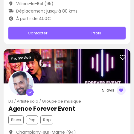
Villiers-le-Bel (95)
Déplacement jusqu’à 80 kms
À partir de 400€
Contacter
Profil
Promotion
51 avis
DJ / Artiste solo / Groupe de musique
Agence Forever Event
Blues
Pop
Rap
Champigny-sur-Marne (94)