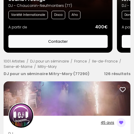
DJ - Chauconin-Neufmontiers (77)
DJ - M
Variété Internationale
Disco
Afro
Danc
400€
A partir de
A parti
Contacter
1001 Artistes
DJ pour un séminaire
France
Ile-de-France
Seine-et-Marne
Mitry-Mory
DJ pour un séminaire Mitry-Mory (77290)
126 résultats
45 avis
DJ