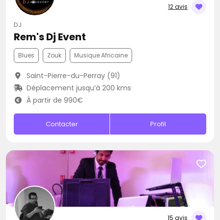
12 avis
DJ
Rem's Dj Event
Blues
Zouk
Musique Africaine
Saint-Pierre-du-Perray (91)
Déplacement jusqu’à 200 kms
À partir de 990€
Contacter
Profil
15 avis