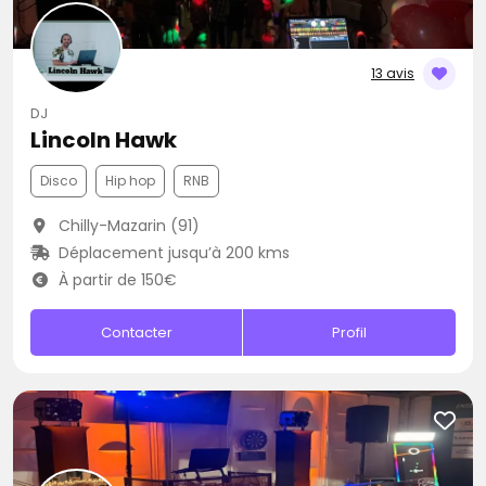
13 avis
DJ
Lincoln Hawk
Disco
Hip hop
RNB
Chilly-Mazarin (91)
Déplacement jusqu’à 200 kms
À partir de 150€
Contacter
Profil