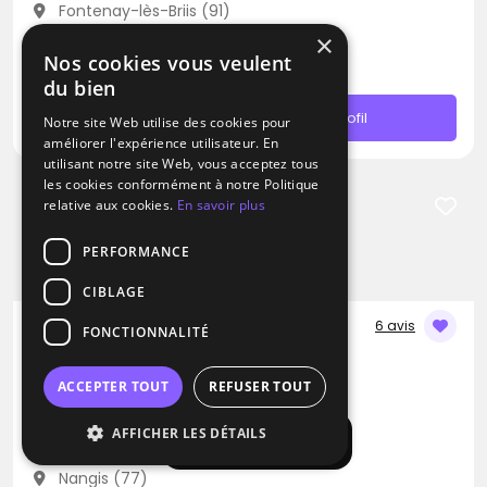
Fontenay-lès-Briis (91)
Déplacement jusqu’à 100 kms
×
Nos cookies vous veulent
À partir de 650€
du bien
Contacter
Profil
Notre site Web utilise des cookies pour
améliorer l'expérience utilisateur. En
utilisant notre site Web, vous acceptez tous
les cookies conformément à notre Politique
relative aux cookies.
En savoir plus
PERFORMANCE
CIBLAGE
6 avis
FONCTIONNALITÉ
DJ
DJG-Events
ACCEPTER TOUT
REFUSER TOUT
Disco
Dance hall
AFFICHER LES DÉTAILS
Hip hop
Afficher la carte
Nangis (77)