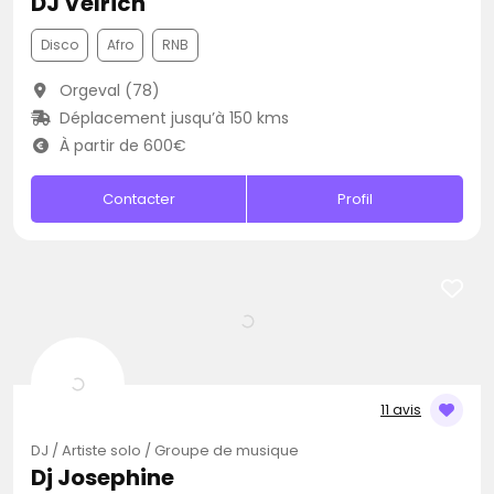
DJ Velrich
Disco
Afro
RNB
Orgeval (78)
Déplacement jusqu’à 150 kms
À partir de 600€
Contacter
Profil
11 avis
DJ / Artiste solo / Groupe de musique
Dj Josephine