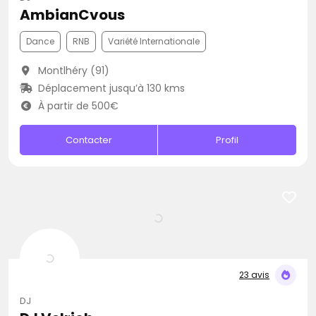
AmbianCvous
Dance
RNB
Variété Internationale
Montlhéry (91)
Déplacement jusqu’à 130 kms
À partir de 500€
Contacter
Profil
23 avis
DJ