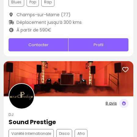
Blues
Pop
Rap
Champs-sur-Marne (77)
Déplacement jusqu’à 300 kms
À partir de 590€
Contacter
Profil
8 avis
DJ
Sound Prestige
Variété Internationale
Disco
Afro