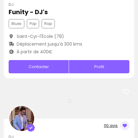
DJ
Funity - DJ's
Blues
Pop
Rap
Saint-Cyr-l'École (78)
Déplacement jusqu’à 300 kms
À partir de 400€
Contacter
Profil
110 avis
DJ