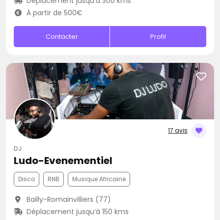
Déplacement jusqu’à 300 kms
À partir de 500€
Contacter
Profil
17 avis
DJ
Ludo-Evenementiel
Disco
RNB
Musique Africaine
Bailly-Romainvilliers (77)
Déplacement jusqu’à 150 kms