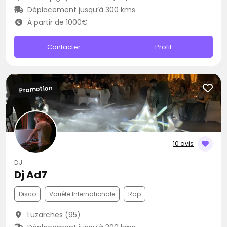
Déplacement jusqu’à 300 kms
À partir de 1000€
Contacter
Profil
Promotion
10 avis
DJ
Dj Ad7
Disco
Variété Internationale
Rap
Luzarches (95)