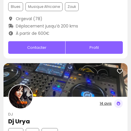
Blues
Musique Africaine
Zouk
Orgeval (78)
Déplacement jusqu’à 200 kms
À partir de 600€
Contacter
Profil
14 avis
DJ
Dj Urya