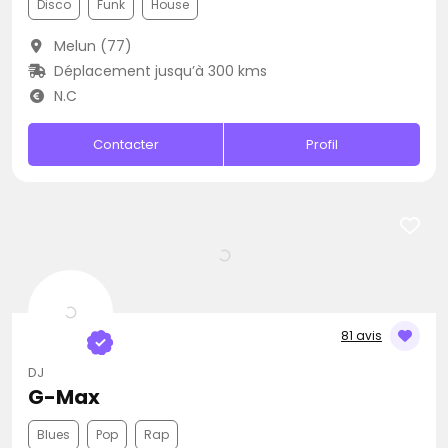
Disco
Funk
House
Melun (77)
Déplacement jusqu’à 300 kms
N.C
Contacter
Profil
81 avis
DJ
G-Max
Blues
Pop
Rap