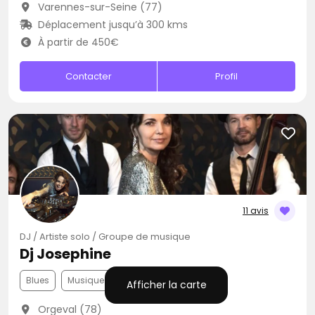
Varennes-sur-Seine (77)
Déplacement jusqu’à 300 kms
À partir de 450€
Contacter
Profil
11 avis
DJ / Artiste solo / Groupe de musique
Dj Josephine
Blues
Musique Africaine
Zouk
Afficher la carte
Orgeval (78)