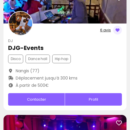
6 avis
DJ
DJG-Events
Disco
Dance hall
Hip hop
Nangis (77)
Déplacement jusqu’à 300 kms
À partir de 500€
Contacter
Profil