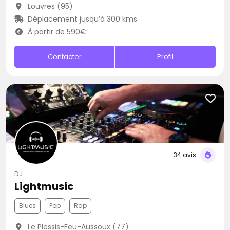
Louvres (95)
Déplacement jusqu’à 300 kms
À partir de 590€
Contacter
Profil
34 avis
DJ
Lightmusic
Blues
Pop
Rap
Le Plessis-Feu-Aussoux (77)