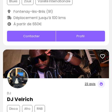
Blues
Zouk
Variété Internationale
Fontenay-lès-Briis (91)
Déplacement jusqu’à 100 kms
À partir de 650€
Contacter
Profil
23 avis
DJ
DJ Velrich
Disco
Afro
RNB