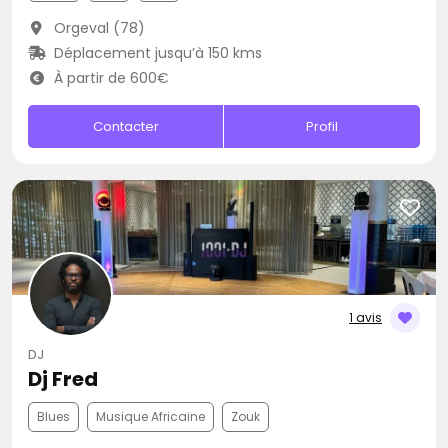
Orgeval (78)
Déplacement jusqu’à 150 kms
À partir de 600€
Contacter
Profil
1 avis
DJ
Dj Fred
Blues
Musique Africaine
Zouk