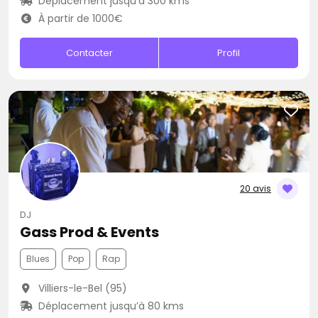
Déplacement jusqu’à 300 kms
À partir de 1000€
Contacter
Profil
20 avis
DJ
Gass Prod & Events
Blues
Pop
Rap
Villiers-le-Bel (95)
Déplacement jusqu’à 80 kms