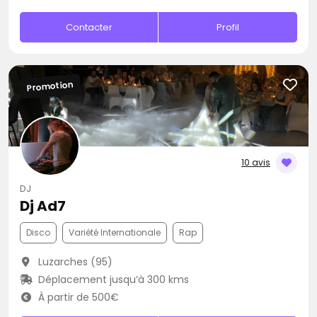
Contacter
Profil
Promotion
10 avis
DJ
Dj Ad7
Disco
Variété Internationale
Rap
Luzarches (95)
Déplacement jusqu’à 300 kms
À partir de 500€