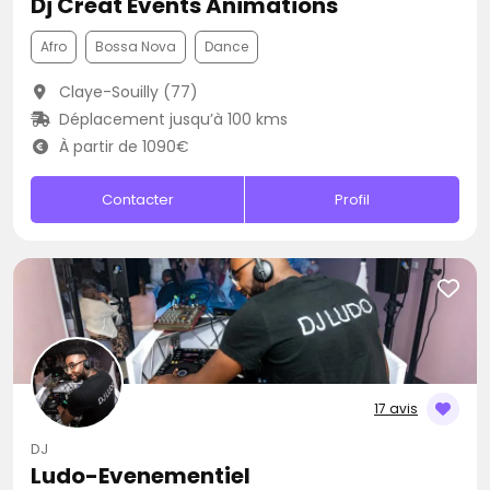
Dj Creat Events Animations
Afro
Bossa Nova
Dance
Claye-Souilly (77)
Déplacement jusqu’à 100 kms
À partir de 1090€
Contacter
Profil
17 avis
DJ
Ludo-Evenementiel