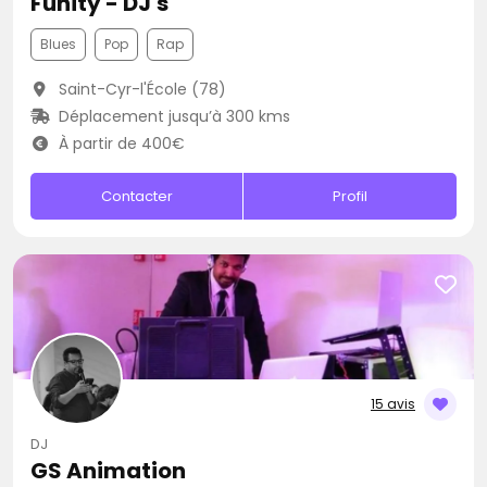
Funity - DJ's
Blues
Pop
Rap
Saint-Cyr-l'École (78)
Déplacement jusqu’à 300 kms
À partir de 400€
Contacter
Profil
15 avis
DJ
GS Animation