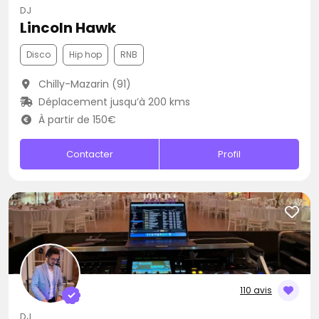
DJ
Lincoln Hawk
Disco
Hip hop
RNB
Chilly-Mazarin (91)
Déplacement jusqu’à 200 kms
À partir de 150€
Contacter
Profil
110 avis
DJ