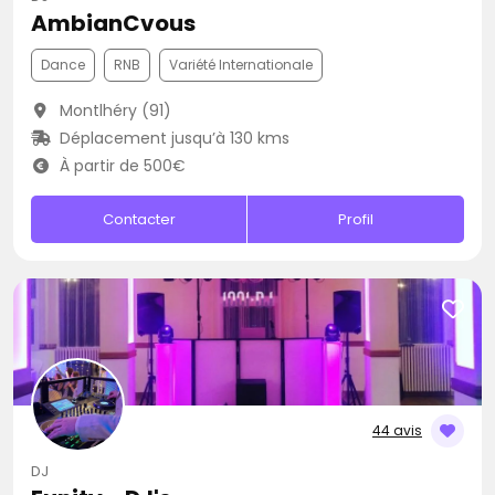
AmbianCvous
Dance
RNB
Variété Internationale
Montlhéry (91)
Déplacement jusqu’à 130 kms
À partir de 500€
Contacter
Profil
44 avis
DJ