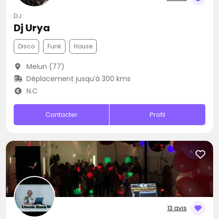
DJ
Dj Urya
Disco
Funk
House
Melun (77)
Déplacement jusqu’à 300 kms
N.C
Contacter
Profil
13 avis