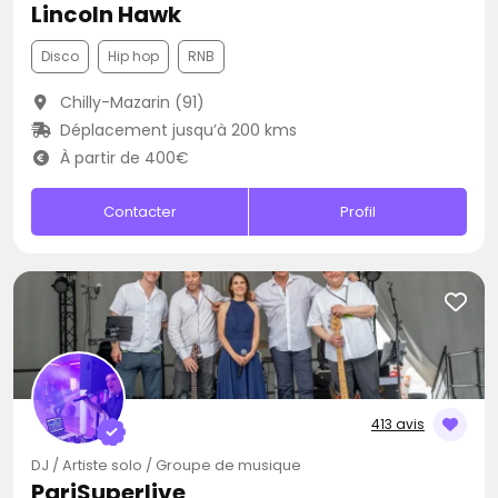
Lincoln Hawk
Disco
Hip hop
RNB
Chilly-Mazarin (91)
Déplacement jusqu’à 200 kms
À partir de 400€
Contacter
Profil
413 avis
DJ / Artiste solo / Groupe de musique
PariSuperlive