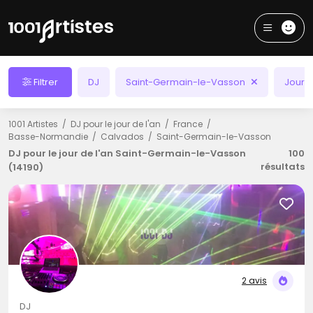
Filtrer
DJ
Saint-Germain-le-Vasson
Jour d
1001 Artistes
DJ pour le jour de l'an
France
Basse-Normandie
Calvados
Saint-Germain-le-Vasson
DJ pour le jour de l'an Saint-Germain-le-Vasson
100
résultats
(14190)
2 avis
DJ