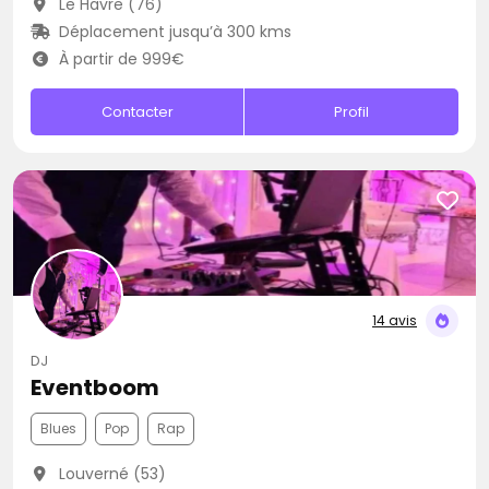
Le Havre (76)
Déplacement jusqu’à 300 kms
À partir de 999€
Contacter
Profil
14 avis
DJ
Eventboom
Blues
Pop
Rap
Louverné (53)