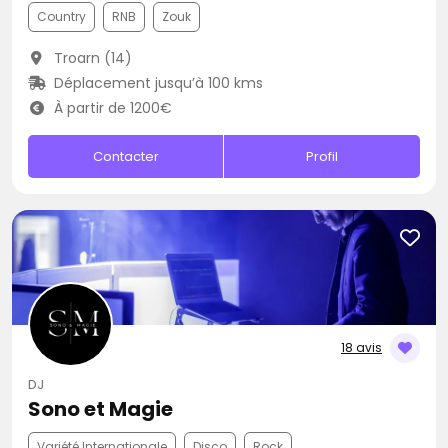
Country
RNB
Zouk
Troarn (14)
Déplacement jusqu’à 100 kms
À partir de 1200€
Contacter
Profil
18 avis
DJ
Sono et Magie
Variété Internationale
Disco
Rock