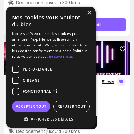
Déplacement jusqu’à 300 kms
À partir de 990€
×
Nos cookies vous veulent
du bien
Contacter
Profil
Notre site Web utilise des cookies pour
améliorer l'expérience utilisateur. En
utilisant notre site Web, vous acceptez tous
Promotion
les cookies conformément à notre Politique
relative aux cookies.
En savoir plus
PERFORMANCE
CIBLAGE
51 avis
FONCTIONNALITÉ
DJ / Artiste solo / Groupe de musique
Agence Forever Event
ACCEPTER TOUT
REFUSER TOUT
Blues
Pop
Rap
AFFICHER LES DÉTAILS
Afficher la carte
Champigny-sur-Marne (94)
Déplacement jusqu’à 300 kms