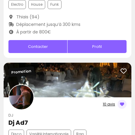
Electro
House
Funk
Thiais (94)
Déplacement jusqu’à 300 kms
À partir de 800€
Contacter
Profil
Promotion
10 avis
DJ
Dj Ad7
Disco
Variété Internationale
Rap