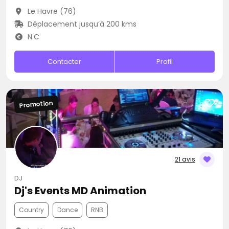
Le Havre (76)
Déplacement jusqu’à 200 kms
N.C
Contacter
Profil
Promotion
21 avis
DJ
Dj's Events MD Animation
Country
Dance
RNB