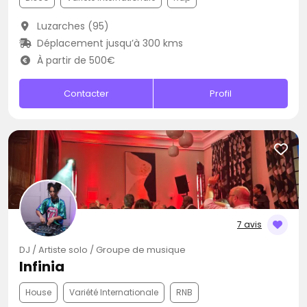
Luzarches (95)
Déplacement jusqu’à 300 kms
À partir de 500€
Contacter
Profil
7 avis
DJ / Artiste solo / Groupe de musique
Infinia
House
Variété Internationale
RNB