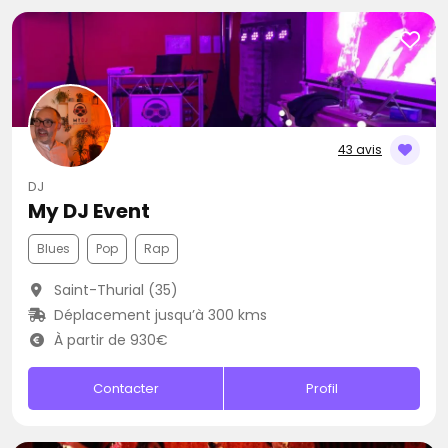
43 avis
DJ
My DJ Event
Blues
Pop
Rap
Saint-Thurial (35)
Déplacement jusqu’à 300 kms
À partir de 930€
Contacter
Profil