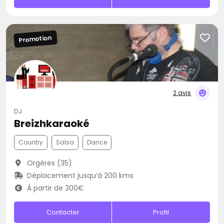
Promotion
2 avis
DJ
Breizhkaraoké
Country
Salsa
Dance
Orgères (35)
Déplacement jusqu’à 200 kms
À partir de 300€
Contacter
Profil