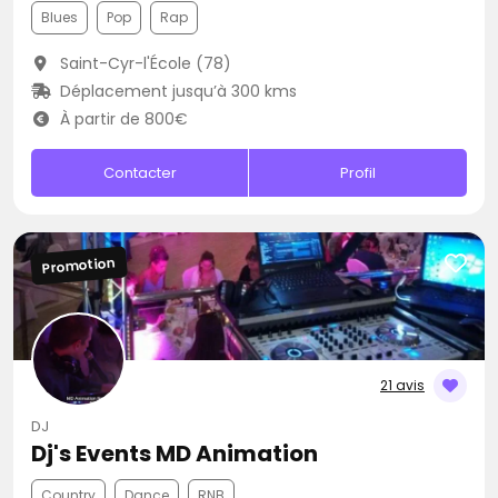
Blues
Pop
Rap
Saint-Cyr-l'École (78)
Déplacement jusqu’à 300 kms
À partir de 800€
Contacter
Profil
Promotion
21 avis
DJ
Dj's Events MD Animation
Country
Dance
RNB