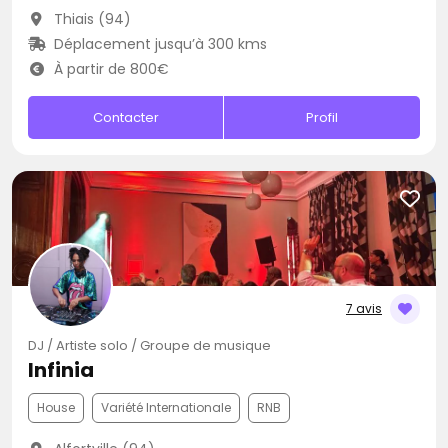
Thiais (94)
Déplacement jusqu’à 300 kms
À partir de 800€
Contacter
Profil
7 avis
DJ / Artiste solo / Groupe de musique
Infinia
House
Variété Internationale
RNB