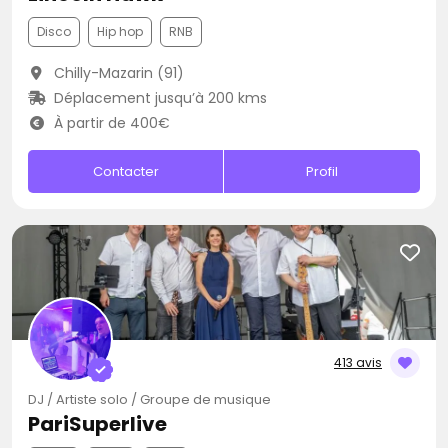
Disco
Hip hop
RNB
Chilly-Mazarin (91)
Déplacement jusqu’à 200 kms
À partir de 400€
Contacter
Profil
413 avis
DJ / Artiste solo / Groupe de musique
PariSuperlive