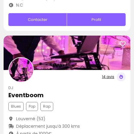
N.C
Contacter
Profil
14 avis
DJ
Eventboom
Blues
Pop
Rap
Louverné (53)
Déplacement jusqu’à 300 kms
À partir de 1000€