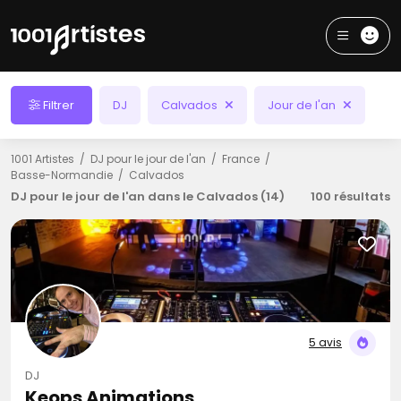
Filtrer
DJ
Calvados
Jour de l'an
1001 Artistes
DJ pour le jour de l'an
France
Basse-Normandie
Calvados
DJ pour le jour de l'an dans le Calvados (14)
100 résultats
5 avis
DJ
Keops Animations