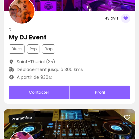
43 avis
DJ
My DJ Event
Blues
Pop
Rap
Saint-Thurial (35)
Déplacement jusqu’à 300 kms
À partir de 930€
Contacter
Profil
Promotion