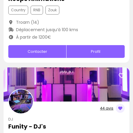
Country
RNB
Zouk
Troarn (14)
Déplacement jusqu’à 100 kms
À partir de 1200€
Contacter
Profil
44 avis
DJ
Funity - DJ's