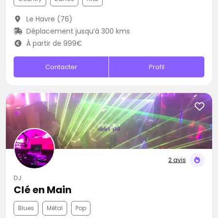
Le Havre (76)
Déplacement jusqu’à 300 kms
À partir de 999€
Contacter
Profil
2 avis
DJ
Clé en Main
Blues
Métal
Pop