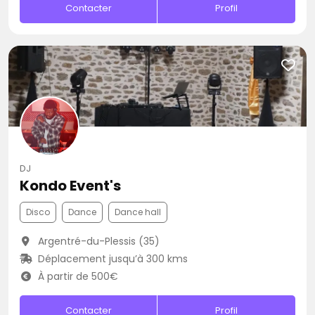
Contacter
Profil
DJ
Kondo Event's
Disco
Dance
Dance hall
Argentré-du-Plessis (35)
Déplacement jusqu’à 300 kms
À partir de 500€
Contacter
Profil