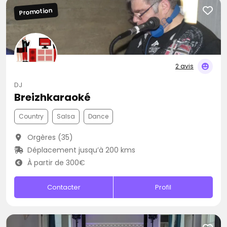
Promotion
2 avis
DJ
Breizhkaraoké
Country
Salsa
Dance
Orgères (35)
Déplacement jusqu’à 200 kms
À partir de 300€
Contacter
Profil