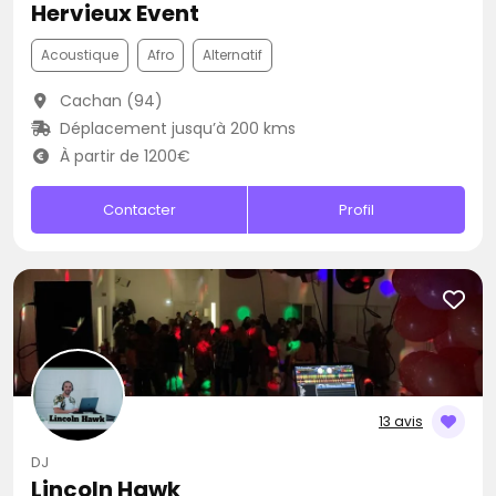
Hervieux Event
Acoustique
Afro
Alternatif
Cachan (94)
Déplacement jusqu’à 200 kms
À partir de 1200€
Contacter
Profil
13 avis
DJ
Lincoln Hawk