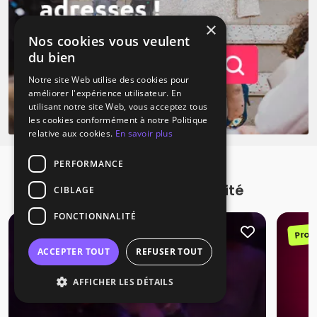
×
Nos cookies vous veulent
du bien
Notre site Web utilise des cookies pour
améliorer l'expérience utilisateur. En
utilisant notre site Web, vous acceptez tous
les cookies conformément à notre Politique
relative aux cookies.
En savoir plus
PERFORMANCE
Promotions à proximité
CIBLAGE
FONCTIONNALITÉ
Promotion
Prom
ACCEPTER TOUT
REFUSER TOUT
AFFICHER LES DÉTAILS