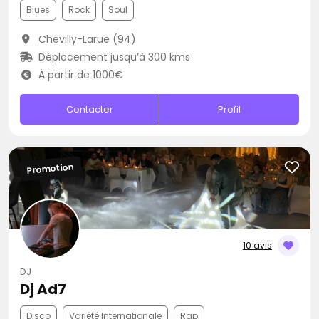
Blues
Rock
Soul
Chevilly-Larue (94)
Déplacement jusqu’à 300 kms
À partir de 1000€
Contacter
Profil
Promotion
10 avis
DJ
Dj Ad7
Disco
Variété Internationale
Rap