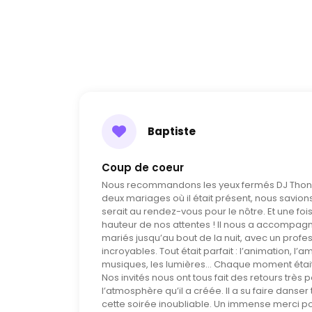
Baptiste
Coup de coeur
Nous recommandons les yeux fermés DJ Thony 
deux mariages où il était présent, nous savio
serait au rendez-vous pour le nôtre. Et une fois 
hauteur de nos attentes ! Il nous a accompag
mariés jusqu’au bout de la nuit, avec un prof
incroyables. Tout était parfait : l’animation, l’
musiques, les lumières… Chaque moment était
Nos invités nous ont tous fait des retours très p
l’atmosphère qu’il a créée. Il a su faire danse
cette soirée inoubliable. Un immense merci pou