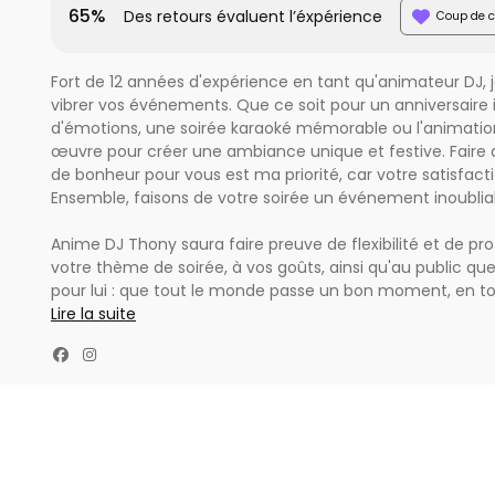
65%
Des retours évaluent l’éxpérience
Coup de c
Fort de 12 années d'expérience en tant qu'animateur DJ, je
vibrer vos événements. Que ce soit pour un anniversaire 
d'émotions, une soirée karaoké mémorable ou l'animation
œuvre pour créer une ambiance unique et festive. Fair
de bonheur pour vous est ma priorité, car votre satisfac
Ensemble, faisons de votre soirée un événement inoubliab
Anime DJ Thony saura faire preuve de flexibilité et de pro
votre thème de soirée, à vos goûts, ainsi qu'au public que
pour lui : que tout le monde passe un bon moment, en tou
proches dansent jusqu'au bout de la nuit. Il rendra votr
Lire la suite
inoubliable.
Anime DJ Thony vous propose des prestations complètes p
professionnel bénéficie de nombreuses années d'expéri
en ce qui concerne le matériel de sonorisation et éclaira
Il pourra aussi vous proposer de réaliser l'éclairage décora