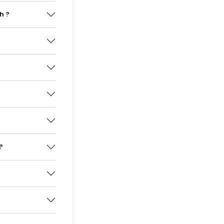
h ?
?