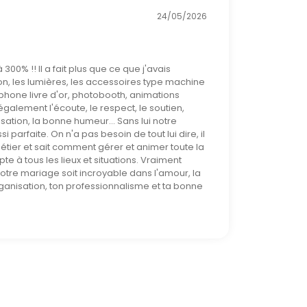
24/05/2026
0% !! Il a fait plus que ce que j'avais
son, les lumières, les accessoires type machine
éphone livre d'or, photobooth, animations
a également l'écoute, le respect, le soutien,
isation, la bonne humeur... Sans lui notre
i parfaite. On n'a pas besoin de tout lui dire, il
tier et sait comment gérer et animer toute la
apte à tous les lieux et situations. Vraiment
notre mariage soit incroyable dans l'amour, la
organisation, ton professionnalisme et ta bonne