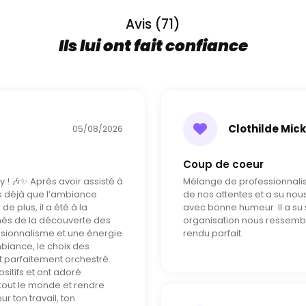
votre disposition une machine à fumée lourde pour votre
Thony, ambiance assurée pour le jour J !
Avis (71)
LOCATION DE PHOTOBOOTH
Ils lui ont fait confiance
Contactez-le pour plus de renseignements.
Clothilde Mic
05/08/2026
Coup de coeur
! 🎶✨ Après avoir assisté à
Mélange de professionnalis
ns déjà que l’ambiance
de nos attentes et a su nou
de plus, il a été à la
avec bonne humeur. Il a su
nés de la découverte des
organisation nous ressembl
essionnalisme et une énergie
rendu parfait.
ambiance, le choix des
 parfaitement orchestré.
ositifs et ont adoré
r tout le monde et rendre
r ton travail, ton