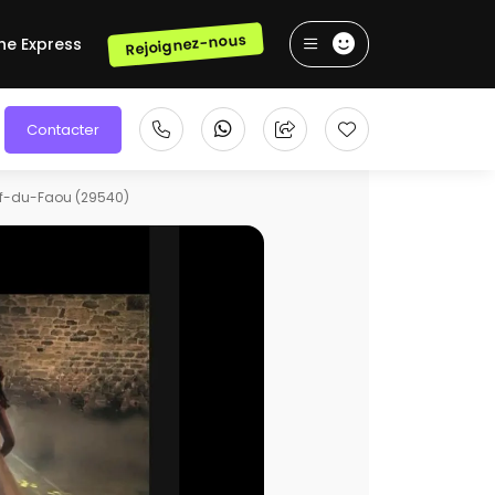
Rejoignez-nous
he Express
Contacter
f-du-Faou (29540)