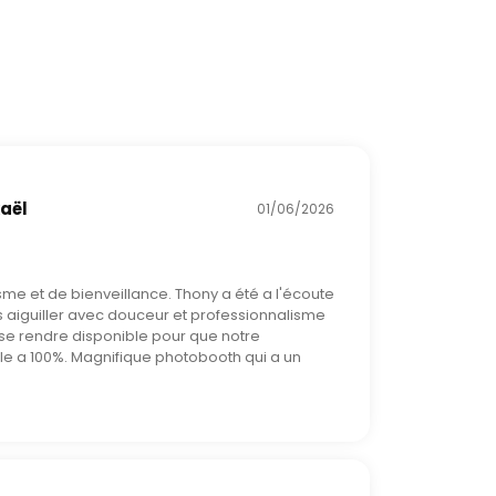
 ouverture de bal. Avec Anime DJ
kaël
01/06/2026
me et de bienveillance. Thony a été a l'écoute
s aiguiller avec douceur et professionnalisme
 se rendre disponible pour que notre
e a 100%. Magnifique photobooth qui a un