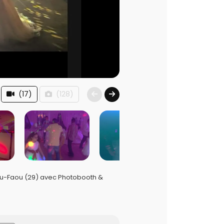
(17)
(128)
u-Faou (29) avec Photobooth &