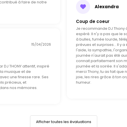
contribué à faire de notre
Alexandra
Coup de coeur
Je recommande DJ Thony à 30
espéré. Il n'y a pas que le 
à bulles, fumée lourde, tél
15/04/2026
prévues et surprises... Il y 
l'aide, la sympathie, l'organ
journée n'aurait pas été auss
connait parfaitement son mé
r DJ THONY attentif, inspiré
journée et la soirée. Il s'ad
 la musique et de
merci Thony, tu as fait que 
r avec une finesse rare. Ses
joie, les rires grâce à ton 
ils précieux, et
humeur.
s dans nos mémoires.
Afficher toutes les évaluations