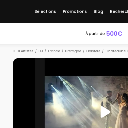
Sélections
Promotions
Blog
Recherc
500€
À partir de
1001 Artistes
DJ
France
Bretagne
Finistère
Châteauneu