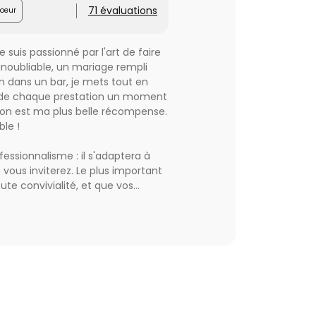
71 évaluations
oeur
 suis passionné par l'art de faire
inoubliable, un mariage rempli
 dans un bar, je mets tout en
e de chaque prestation un moment
tion est ma plus belle récompense.
le !
fessionnalisme : il s'adaptera à
 vous inviterez. Le plus important
te convivialité, et que vos
e mariage tout simplement
our votre soirée festive. Ce
ence et est totalement autonome
ge.
tif de votre salle, et mettre à