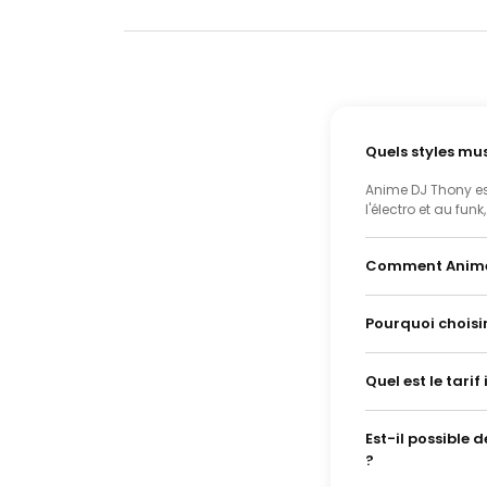
Quels styles mu
Anime DJ Thony es
l'électro et au fun
Comment Anime D
Pourquoi choisi
Quel est le tari
Est-il possible
?