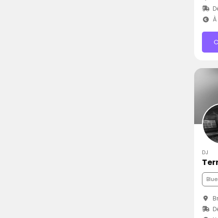
D
À 
C
DJ
Ter
Blue
Br
Dé