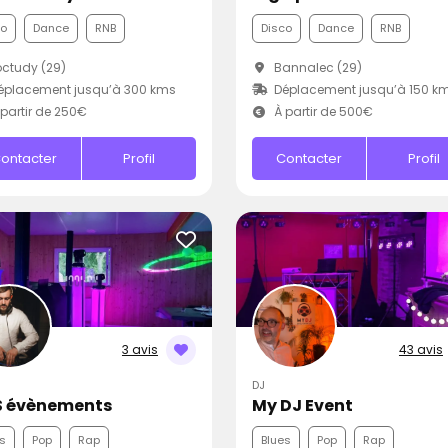
co
Dance
RNB
Disco
Dance
RNB
ctudy (29)
Bannalec (29)
éplacement jusqu’à 300 kms
Déplacement jusqu’à 150 k
partir de 250€
À partir de 500€
ontacter
Profil
Contacter
Profil
3 avis
43 avis
DJ
 évènements
My DJ Event
s
Pop
Rap
Blues
Pop
Rap