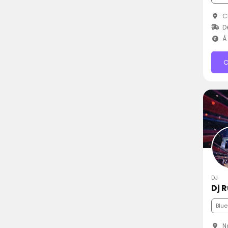
C
D
À 
C
DJ
Dj 
Blue
Na