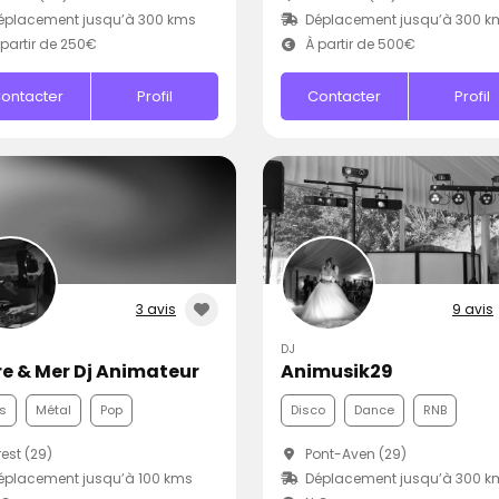
éplacement jusqu’à 300 kms
Déplacement jusqu’à 300 k
partir de 250€
À partir de 500€
ontacter
Profil
Contacter
Profil
3 avis
9 avis
DJ
re & Mer Dj Animateur
Animusik29
s
Métal
Pop
Disco
Dance
RNB
est (29)
Pont-Aven (29)
placement jusqu’à 100 kms
Déplacement jusqu’à 300 k