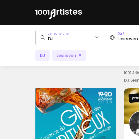
Je recherche
Où ?
DJ
Lesneven
1001 Art
DJ Les
Pro