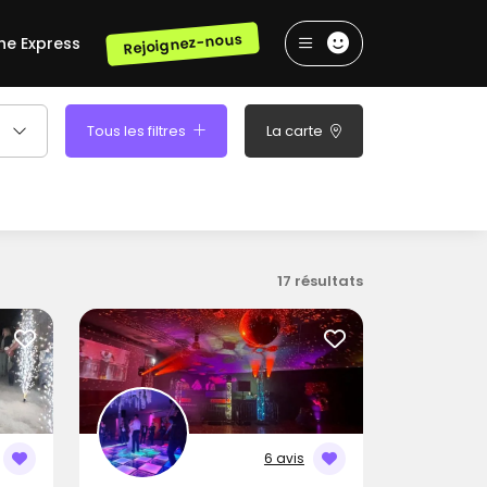
Rejoignez-nous
he Express
Tous les filtres
La carte
17 résultats
6 avis