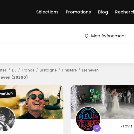
Sélections
Promotions
Blog
Recherc
Mon événement
istes
DJ
France
Bretagne
Finistère
Lesneven
neven (29260)
motion
71 avis