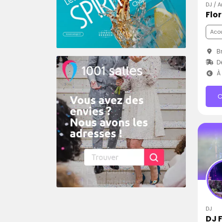
DJ / 
Flo
Aco
Br
D
À 
C
DJ
DJ 