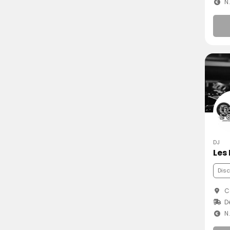
N
DJ
Les 
Dis
C
D
N