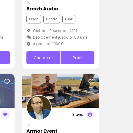
DJ
Breizh Audio
Disco
Electro
Funk
Clohars-Fouesnant (29)
ms
Déplacement jusqu’à 100 kms
À partir de 1000€
Contacter
Profil
3 avis
DJ
Armor Event