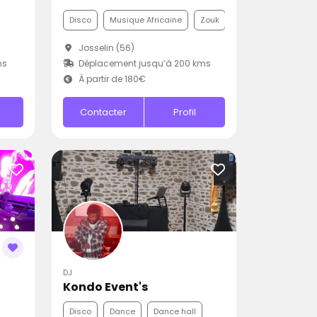
Disco
Musique Africaine
Zouk
Josselin (56)
ms
Déplacement jusqu’à 200 kms
À partir de 180€
Contacter
Profil
DJ
Kondo Event's
Disco
Dance
Dance hall