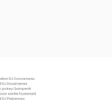
ation DJ Concarneau
if DJ Douarnenez
c jockey Quimperlé
pour soirée Fouesnant
if DJ Plabennec