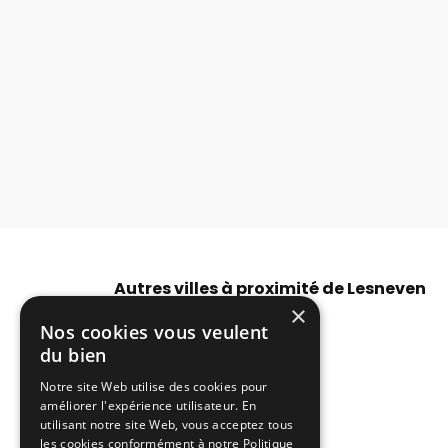
Autres villes à proximité de Lesneven
×
DJ prix Brest
Nos cookies vous veulent
DJ Morlaix
du bien
Disc jockey Guipavas
Location DJ Plouzané
Notre site Web utilise des cookies pour
DJ prix Landivisiau
améliorer l'expérience utilisateur. En
Voir plus
utilisant notre site Web, vous acceptez tous
les cookies conformément à notre Politique