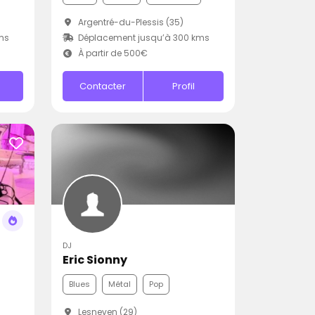
Argentré-du-Plessis (35)
ms
Déplacement jusqu’à 300 kms
À partir de 500€
Contacter
Profil
DJ
Eric Sionny
Blues
Métal
Pop
Lesneven (29)