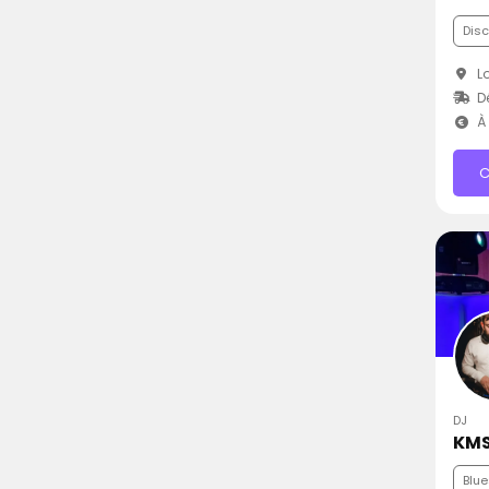
Dis
Lo
D
À 
C
DJ
KMS
Blue