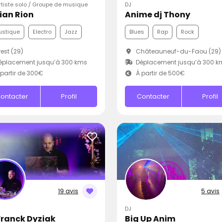
Artiste solo / Groupe de musique
DJ
rian Rion
Anime dj Thony
ustique
Electro
Jazz
Blues
Rap
Rock
est (29)
Châteauneuf-du-Faou (29)
éplacement jusqu’à 300 kms
Déplacement jusqu’à 300 k
partir de 300€
À partir de 500€
ontacter
Profil
Contacter
Profil
19 avis
5 avis
DJ
Franck Dyziak
Big Up Anim