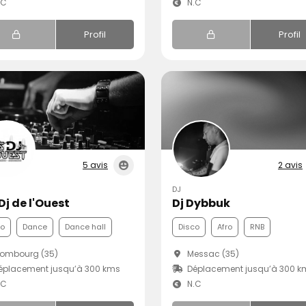
.C
N.C
Profil
Profil
5 avis
2 avis
DJ
Dj de l'Ouest
Dj Dybbuk
co
Dance
Dance hall
Disco
Afro
RNB
ombourg (35)
Messac (35)
éplacement jusqu’à 300 kms
Déplacement jusqu’à 300 k
.C
N.C