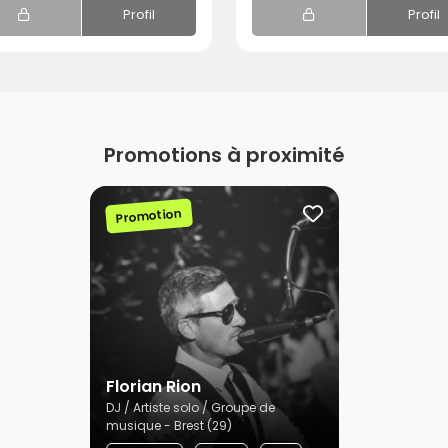
Profil
Profil
Promotions à proximité
Promotion
Florian Rion
DJ / Artiste solo / Groupe de
musique - Brest (29)