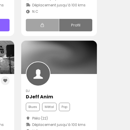
ms
Déplacement jusqu’à 100 kms
N.C
Profil
DJ
DJeff Anim
Blues
Métal
Pop
Plélo (22)
ms
Déplacement jusqu’à 100 kms