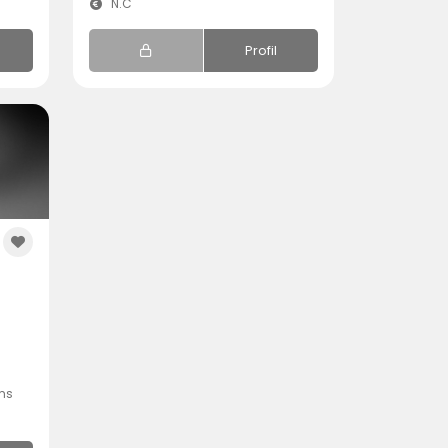
N.C
Profil
ms