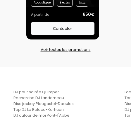
Acoustique
Electro
Jazz
650€
A partir de
Contacter
Voir toutes les promotions
DJ pour soirée Quimper
Loc
Recherche DJ Landerneau
Tar
Disc jockey Plougastel-Daoulas
Dis
Top DJ Le Relecq-Kerhuon
DJ 
DJ autour de moi Pont-l'Abbé
Tar