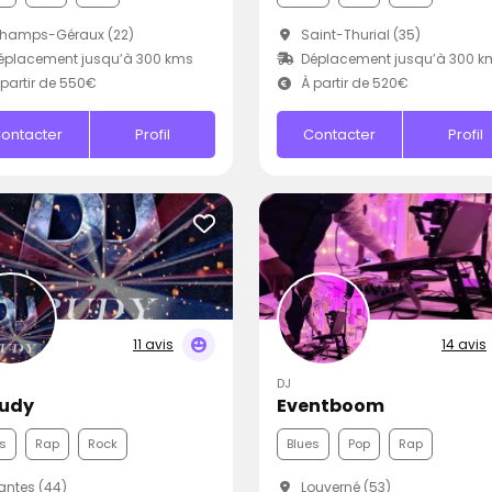
hamps-Géraux (22)
Saint-Thurial (35)
éplacement jusqu’à 300 kms
Déplacement jusqu’à 300 k
partir de 550€
À partir de 520€
ontacter
Profil
Contacter
Profil
11 avis
14 avis
DJ
Rudy
Eventboom
s
Rap
Rock
Blues
Pop
Rap
ntes (44)
Louverné (53)