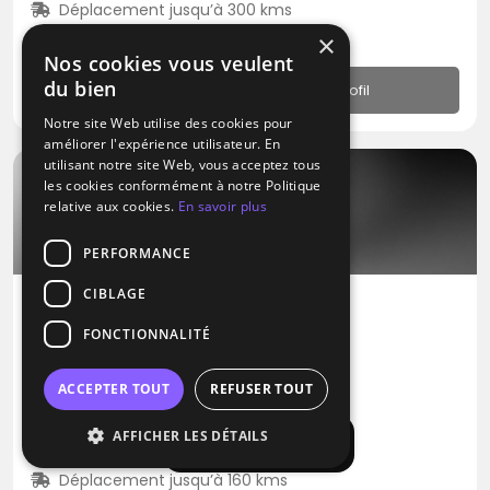
Déplacement jusqu’à 300 kms
N.C
×
Nos cookies vous veulent
du bien
Profil
Notre site Web utilise des cookies pour
améliorer l'expérience utilisateur. En
utilisant notre site Web, vous acceptez tous
les cookies conformément à notre Politique
relative aux cookies.
En savoir plus
PERFORMANCE
CIBLAGE
FONCTIONNALITÉ
DJ
Musi-Ka
ACCEPTER TOUT
REFUSER TOUT
Blues
Métal
Pop
AFFICHER LES DÉTAILS
Afficher la carte
Saint-Pardoux-du-Breuil (47)
Déplacement jusqu’à 160 kms