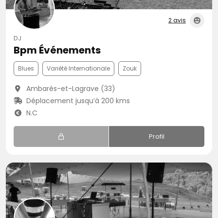
2 avis
DJ
Bpm Événements
Blues
Variété Internationale
Zouk
Ambarès-et-Lagrave (33)
Déplacement jusqu’à 200 kms
N.C
Profil