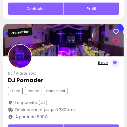
Contacter
Profil
Promotion
11 avis
DJ / Artiste solo
DJ Pomader
Disco
Dance
Dance hall
Longueville (47)
Déplacement jusqu’à 280 kms
À partir de 890€