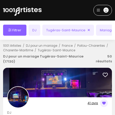
Filtrer
DJ
Tugéras-Saint-Maurice
Mariage
1001 Artistes
DJ pour un mariage
France
Poitou-Charentes
Charente-Maritime
Tugéras-Saint-Maurice
DJ pour un mariage Tugéras-Saint-Maurice
50
résultats
(17130)
41 avis
DJ