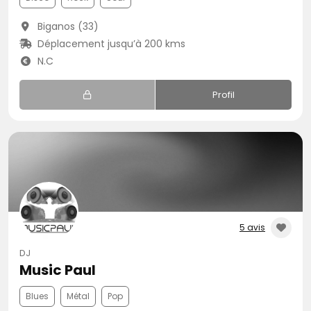
Biganos (33)
Déplacement jusqu’à 200 kms
N.C
Profil
5 avis
DJ
Music Paul
Blues
Métal
Pop