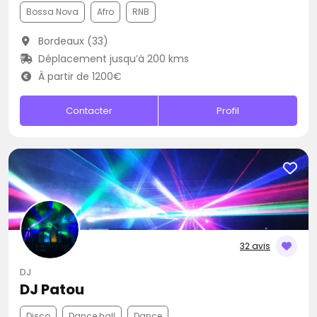
Bossa Nova
Afro
RNB
Bordeaux (33)
Déplacement jusqu’à 200 kms
À partir de 1200€
Contacter
Profil
32 avis
DJ
DJ Patou
Disco
Dance hall
Dance