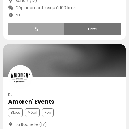
Benon (17)
Déplacement jusqu’à 100 kms
N.C
Profil
DJ
Amoren' Events
Blues
Métal
Pop
La Rochelle (17)