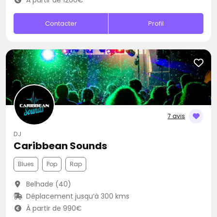
À partir de 1200€
Contacter
Profil
7 avis
DJ
Caribbean Sounds
Blues
Pop
Rap
Belhade (40)
Déplacement jusqu’à 300 kms
À partir de 990€