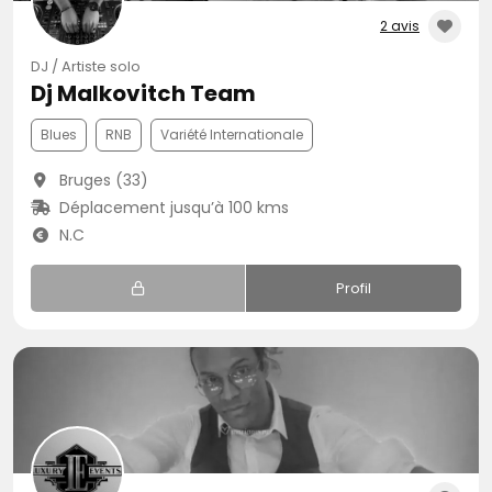
2 avis
DJ / Artiste solo
Dj Malkovitch Team
Blues
RNB
Variété Internationale
Bruges (33)
Déplacement jusqu’à 100 kms
N.C
Profil