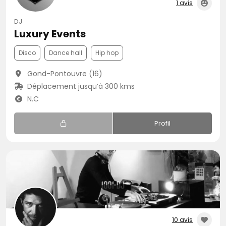
1 avis
DJ
Luxury Events
Disco
Dance hall
Hip hop
Gond-Pontouvre (16)
Déplacement jusqu’à 300 kms
N.C
Profil
10 avis