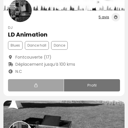
5 avis
DJ
LD Animation
Blues
Dance hall
Dance
Fontcouverte (17)
Déplacement jusqu’à 100 kms
N.C
Profil