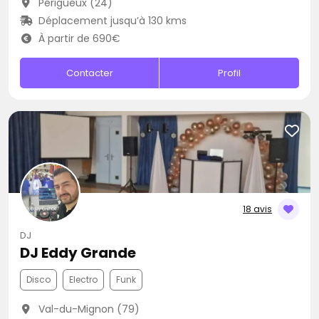
Périgueux (24)
Déplacement jusqu’à 130 kms
À partir de 690€
Contacter
Profil
18 avis
DJ
DJ Eddy Grande
Disco
Electro
Funk
Val-du-Mignon (79)