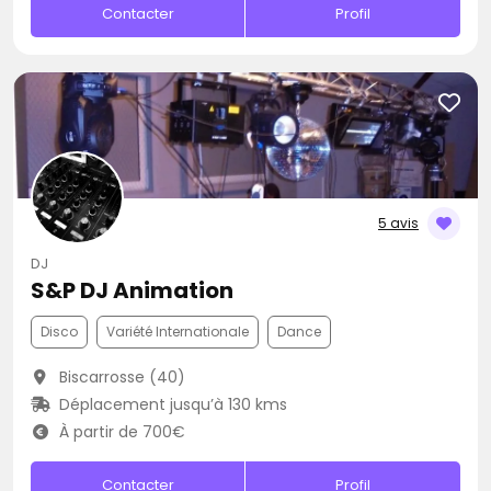
Contacter
Profil
5 avis
DJ
S&P DJ Animation
Disco
Variété Internationale
Dance
Biscarrosse (40)
Déplacement jusqu’à 130 kms
À partir de 700€
Contacter
Profil