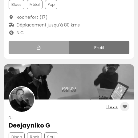
Blues
Métal
Pop
Rochefort (17)
Déplacement jusqu’à 80 kms
N.C
Profil
11 avis
DJ
Deejayniko G
Disco
Rock
Soul