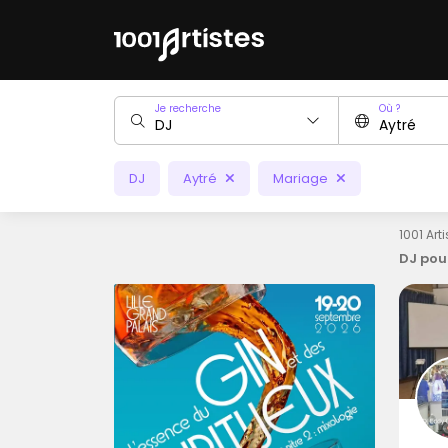
Je recherche
Où ?
DJ
Aytré
Mariage
1001 Art
DJ pou