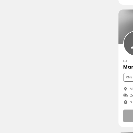
DJ
Man
RNB
Ma
Dé
N