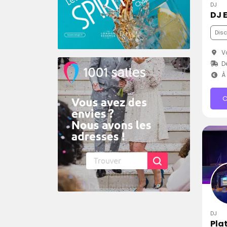
DJ
DJ 
Dis
V
Dé
À 
C
DJ
Pla