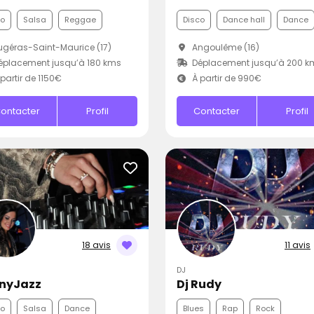
co
Salsa
Reggae
Disco
Dance hall
Dance
géras-Saint-Maurice (17)
Angoulême (16)
placement jusqu’à 180 kms
Déplacement jusqu’à 200 k
partir de 1150€
À partir de 990€
ontacter
Profil
Contacter
Profil
18 avis
11 avis
DJ
nyJazz
Dj Rudy
co
Salsa
Dance
Blues
Rap
Rock