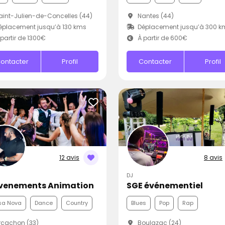
int-Julien-de-Concelles (44)
Nantes (44)
placement jusqu’à 130 kms
Déplacement jusqu’à 300 k
partir de 1300€
À partir de 600€
ontacter
Profil
Contacter
Profil
12 avis
8 avis
DJ
Evenements Animation
SGE événementiel
sa Nova
Dance
Country
Blues
Pop
Rap
cachon (33)
Boulazac (24)