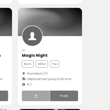
DJ
n
Magic Night
Blues
Métal
Pop
Rochefort (17)
ms
Déplacement jusqu’à 80 kms
N.C
Profil