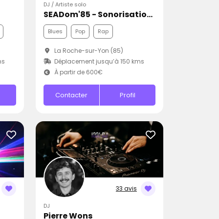
DJ / Artiste solo
SEADom'85 - Sonorisation Eclairage et Animation d'événements
Blues
Pop
Rap
La Roche-sur-Yon (85)
ms
Déplacement jusqu’à 150 kms
À partir de 600€
Contacter
Profil
33 avis
DJ
Pierre Wons