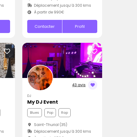
ms
Déplacement jusqu’à 300 kms
À partir de 990€
Contacter
Profil
43 avis
DJ
My DJ Event
Blues
Pop
Rap
Saint-Thurial (35)
ms
Déplacement jusqu’à 300 kms