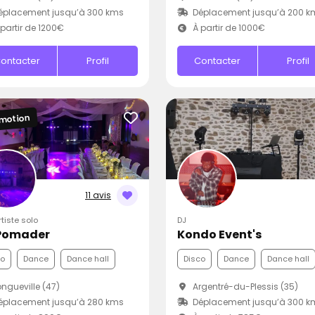
éplacement jusqu’à 300 kms
Déplacement jusqu’à 200 k
partir de 1200€
À partir de 1000€
ontacter
Profil
Contacter
Profil
motion
11 avis
rtiste solo
DJ
Pomader
Kondo Event's
co
Dance
Dance hall
Disco
Dance
Dance hall
ngueville (47)
Argentré-du-Plessis (35)
éplacement jusqu’à 280 kms
Déplacement jusqu’à 300 k