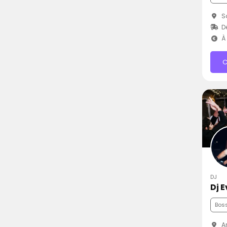
Sa
Dé
À 
C
DJ
Dj 
Bos
Ar