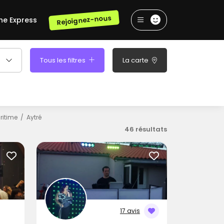
Rejoignez-nous
he Express
Tous les filtres
La carte
ritime
Aytré
46 résultats
17 avis