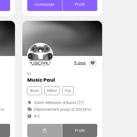
Contacter
Profil
5 avis
DJ
Music Paul
Blues
Métal
Pop
Saint-Médard-d'Aunis (17)
ms
Déplacement jusqu’à 300 kms
N.C
Profil