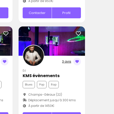
À partir de 950€
Contacter
Profil
3 avis
DJ
KMS évènements
Blues
Pop
Rap
Champs-Géraux (22)
ms
Déplacement jusqu’à 300 kms
À partir de 1450€