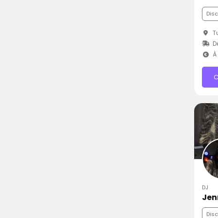
Dis
Tu
Dé
À 
C
DJ
Jen
Dis