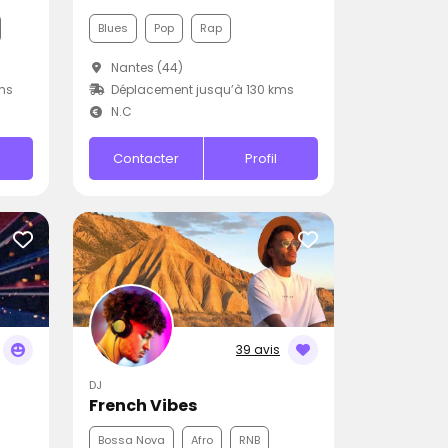
Blues
Pop
Rap
Nantes (44)
ms
Déplacement jusqu’à 130 kms
N.C
Contacter
Profil
39 avis
DJ
French Vibes
Bossa Nova
Afro
RNB