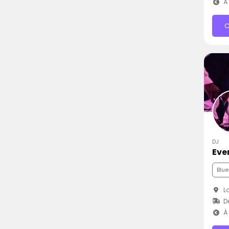
À 
C
DJ
Eve
Blue
Lo
D
À 