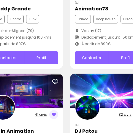
DJ
Eddy Grande
Animation78
co
Electro
Funk
Dance
Deep house
Disco
al-du-Mignon (79)
Varzay (17)
placement jusqu’à 100 kms
Déplacement jusqu’à 150 k
partir de 897€
À partir de 890€
ontacter
Profil
Contacter
Profil
41 avis
32 avis
DJ
tin'Animation
DJ Patou