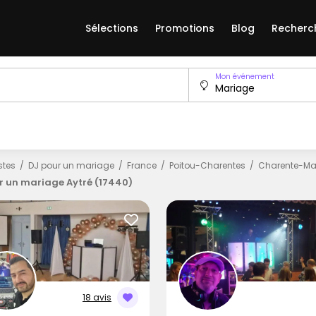
Sélections
Promotions
Blog
Recherc
Mon événement
istes
DJ pour un mariage
France
Poitou-Charentes
Charente-Ma
r un mariage Aytré (17440)
18 avis