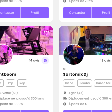
partir de 890€
À partir de 785€
ontacter
Profil
Contacter
Profil
14 avis
19 avis
DJ
ntboom
Sartomix Dj
s
Pop
Rap
Disco
Samba
Dance hall
uverné (53)
Agen (47)
éplacement jusqu’à 300 kms
Déplacement jusqu’à 300 k
partir de 1000€
À partir de €