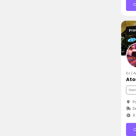
C
Pro
DJ / 
Ato
Vari
Pa
D
À 
C