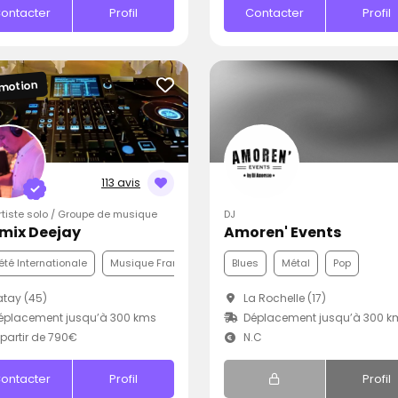
ontacter
Profil
Contacter
Profil
motion
113 avis
Artiste solo / Groupe de musique
DJ
mix Deejay
Amoren' Events
été Internationale
Musique Française
Pop
Blues
Métal
Pop
tay (45)
La Rochelle (17)
éplacement jusqu’à 300 kms
Déplacement jusqu’à 300 k
partir de 790€
N.C
ontacter
Profil
Profil