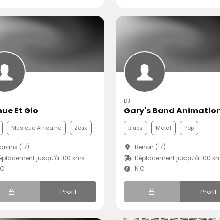
DJ
ue Et Gio
Gary's Band Animatio
Musique Africaine
Zouk
Blues
Métal
Pop
rans (17)
Benon (17)
placement jusqu’à 100 kms
Déplacement jusqu’à 100 k
.C
N.C
Profil
Profil