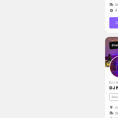
D
À 
C
Pro
DJ / A
DJ 
Dis
Lo
D