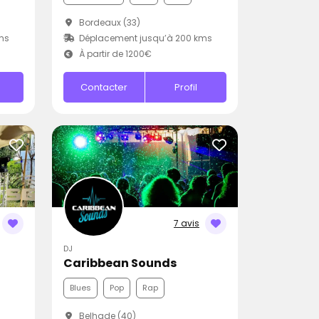
Bordeaux (33)
ms
Déplacement jusqu’à 200 kms
À partir de 1200€
Contacter
Profil
7 avis
DJ
Caribbean Sounds
Blues
Pop
Rap
Belhade (40)