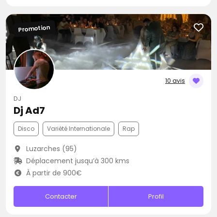
Promotion
10 avis
DJ
Dj Ad7
Disco
Variété Internationale
Rap
Luzarches (95)
Déplacement jusqu’à 300 kms
À partir de 900€
Contacter
Profil