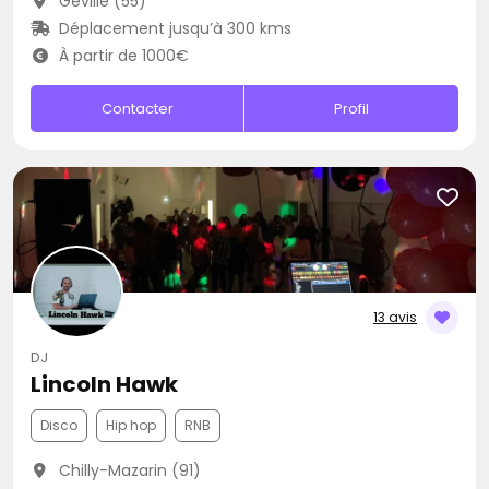
Geville (55)
Déplacement jusqu’à 300 kms
À partir de 1000€
Contacter
Profil
13 avis
DJ
Lincoln Hawk
Disco
Hip hop
RNB
Chilly-Mazarin (91)