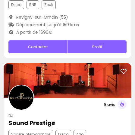
Disco
RNB
Zouk
Revigny-sur-Ornain (55)
Déplacement jusqu’à 150 kms
À partir de 1690€
Contacter
Profil
8 avis
DJ
Sound Prestige
Variété Internationale
Disco
Afro