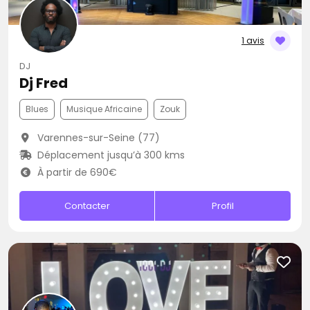
1 avis
DJ
Dj Fred
Blues
Musique Africaine
Zouk
Varennes-sur-Seine (77)
Déplacement jusqu’à 300 kms
À partir de 690€
Contacter
Profil