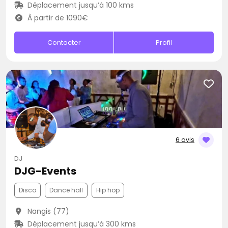
Déplacement jusqu’à 100 kms
À partir de 1090€
Contacter
Profil
6 avis
DJ
DJG-Events
Disco
Dance hall
Hip hop
Nangis (77)
Déplacement jusqu’à 300 kms