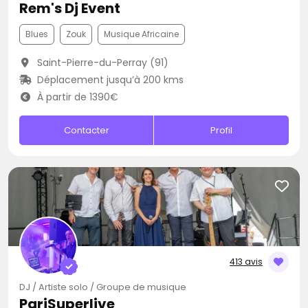
Rem's Dj Event
Blues
Zouk
Musique Africaine
Saint-Pierre-du-Perray (91)
Déplacement jusqu’à 200 kms
À partir de 1390€
Contacter
Profil
413 avis
DJ / Artiste solo / Groupe de musique
PariSuperlive