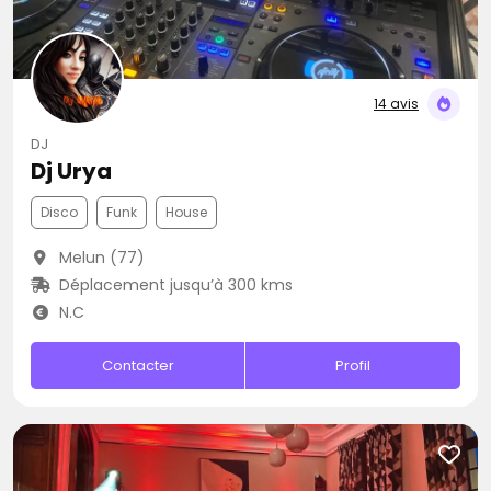
14 avis
DJ
Dj Urya
Disco
Funk
House
Melun (77)
Déplacement jusqu’à 300 kms
N.C
Contacter
Profil