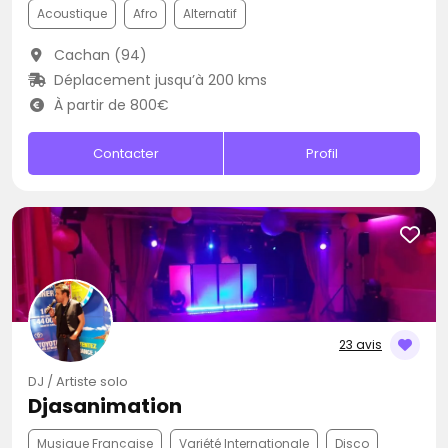
Acoustique
Afro
Alternatif
Cachan (94)
Déplacement jusqu’à 200 kms
À partir de 800€
Contacter
Profil
23 avis
DJ / Artiste solo
Djasanimation
Musique Française
Variété Internationale
Disco