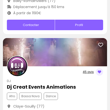
Bailly-Romainvilliers (77)
Déplacement jusqu’à 150 kms
À partir de 1190€
Contacter
Profil
45 avis
DJ
Dj Creat Events Animations
Afro
Bossa Nova
Dance
Claye-Souilly (77)