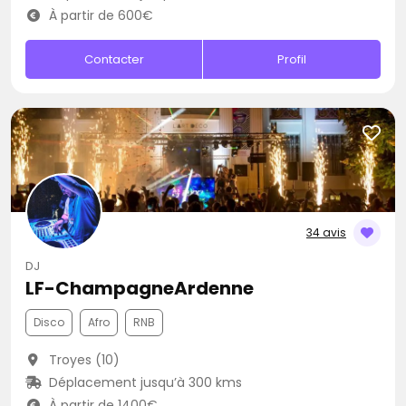
À partir de 600€
Contacter
Profil
34 avis
DJ
LF-ChampagneArdenne
Disco
Afro
RNB
Troyes (10)
Déplacement jusqu’à 300 kms
À partir de 1400€