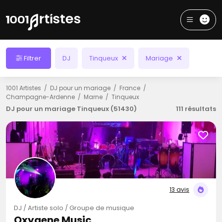
Filtrer
DJ
Tinqueux
Mariage
1001 Artistes
DJ pour un mariage
France
Champagne-Ardenne
Marne
Tinqueux
DJ pour un mariage Tinqueux (51430)
111 résultats
13 avis
DJ / Artiste solo / Groupe de musique
Oxygene Music