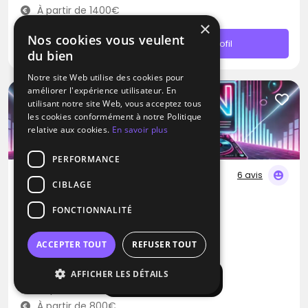
À partir de 1400€
×
Nos cookies vous veulent
Contacter
Profil
du bien
Notre site Web utilise des cookies pour
améliorer l'expérience utilisateur. En
utilisant notre site Web, vous acceptez tous
les cookies conformément à notre Politique
relative aux cookies.
En savoir plus
PERFORMANCE
6 avis
CIBLAGE
DJ / Artiste solo
FONCTIONNALITÉ
DJ Néon
Disco
Groove
Dance
ACCEPTER TOUT
REFUSER TOUT
Arras (62)
AFFICHER LES DÉTAILS
Afficher la carte
Déplacement jusqu’à 300 kms
À partir de 800€