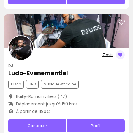
17 avis
DJ
Ludo-Evenementiel
Disco
RNB
Musique Africaine
Bailly-Romainvilliers (77)
Déplacement jusqu’à 150 kms
À partir de 1190€
Contacter
Profil