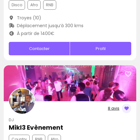
Disco
Afro
RNB
Troyes (10)
Déplacement jusqu’à 300 kms
À partir de 1400€
Contacter
Profil
8 avis
DJ
Mikl3 Evènement
Country
RNB
Afro