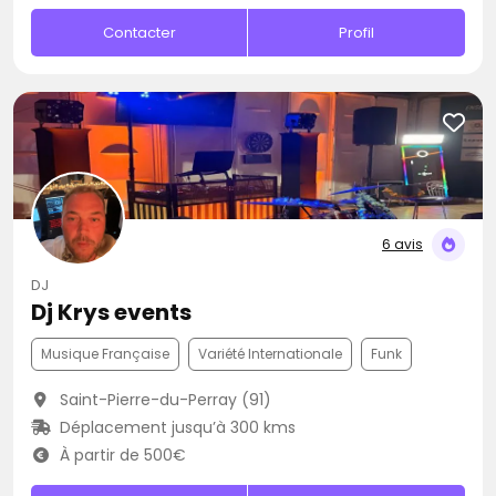
Contacter
Profil
6 avis
DJ
Dj Krys events
Musique Française
Variété Internationale
Funk
Saint-Pierre-du-Perray (91)
Déplacement jusqu’à 300 kms
À partir de 500€