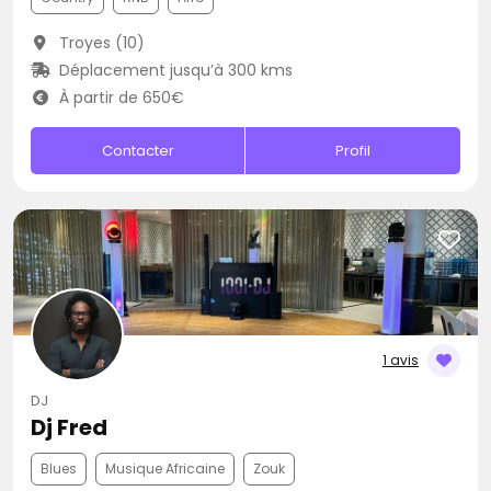
Troyes (10)
Déplacement jusqu’à 300 kms
À partir de 650€
Contacter
Profil
1 avis
DJ
Dj Fred
Blues
Musique Africaine
Zouk