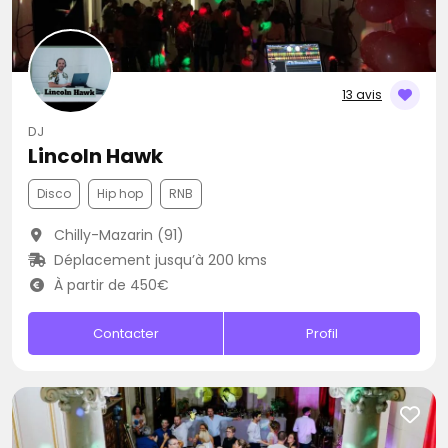
13 avis
DJ
Lincoln Hawk
Disco
Hip hop
RNB
Chilly-Mazarin (91)
Déplacement jusqu’à 200 kms
À partir de 450€
Contacter
Profil