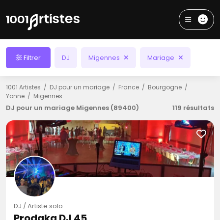
Filtrer
DJ
Migennes
Mariage
1001 Artistes
DJ pour un mariage
France
Bourgogne
Yonne
Migennes
DJ pour un mariage Migennes (89400)
119 résultats
DJ / Artiste solo
Prodaka DJ 45