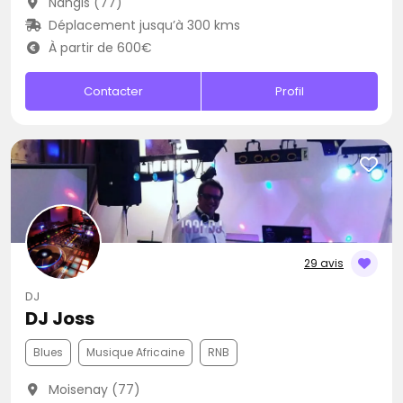
Nangis (77)
Déplacement jusqu’à 300 kms
À partir de 600€
Contacter
Profil
29 avis
DJ
DJ Joss
Blues
Musique Africaine
RNB
Moisenay (77)