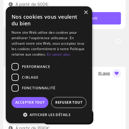
À partir de 600€
×
Nos cookies vous veulent
Contacter
Profil
du bien
Notre site Web utilise des cookies pour
améliorer l'expérience utilisateur. En
Promotion
utilisant notre site Web, vous acceptez tous
les cookies conformément à notre Politique
relative aux cookies.
En savoir plus
PERFORMANCE
10 avis
CIBLAGE
DJ
FONCTIONNALITÉ
Dj Mozon
Disco
RNB
Zouk
ACCEPTER TOUT
REFUSER TOUT
Revigny-sur-Ornain (55)
AFFICHER LES DÉTAILS
Afficher la carte
Déplacement jusqu’à 150 kms
À partir de 1690€