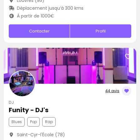
Louvres (95)
Déplacement jusqu’à 300 kms
À partir de 1000€
Contacter
Profil
44 avis
DJ
Funity - DJ's
Blues
Pop
Rap
Saint-Cyr-l'École (78)