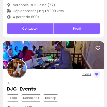
Varennes-sur-Seine (77)
Déplacement jusqu’à 300 kms
À partir de 690€
Contacter
Profil
6 avis
DJ
DJG-Events
Disco
Dance hall
Hip hop