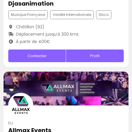
Djasanimation
Musique Française
Variété Internationale
Disco
Châtillon (92)
Déplacement jusqu’à 300 kms
À partir de 400€
Contacter
Profil
DJ
Allmax Events