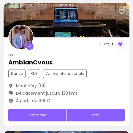
110 avis
DJ
AmbianCvous
Dance
RNB
Variété Internationale
Montlhéry (91)
Déplacement jusqu’à 130 kms
À partir de 990€
Contacter
Profil