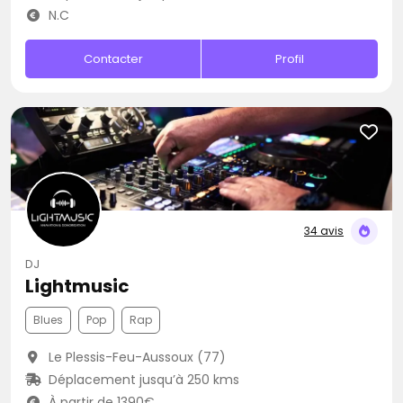
N.C
Contacter
Profil
34 avis
DJ
Lightmusic
Blues
Pop
Rap
Le Plessis-Feu-Aussoux (77)
Déplacement jusqu’à 250 kms
À partir de 1390€