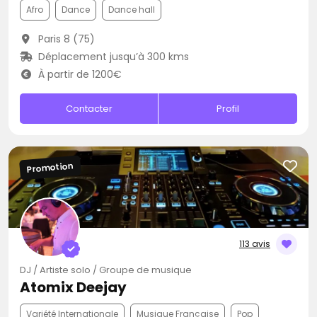
Afro
Dance
Dance hall
Paris 8 (75)
Déplacement jusqu’à 300 kms
À partir de 1200€
Contacter
Profil
Promotion
113 avis
DJ / Artiste solo / Groupe de musique
Atomix Deejay
Variété Internationale
Musique Française
Pop