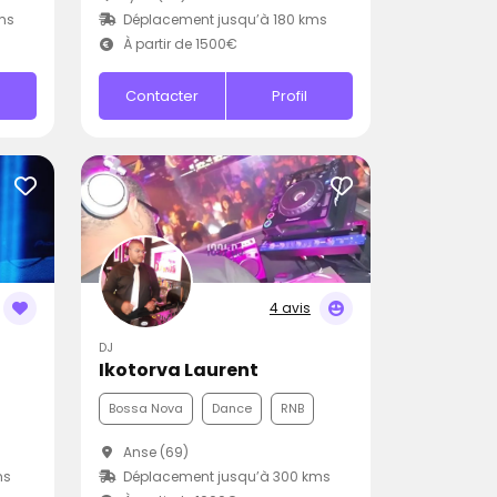
ms
Déplacement jusqu’à 180 kms
À partir de 1500€
Contacter
Profil
4 avis
DJ
Ikotorva Laurent
Bossa Nova
Dance
RNB
Anse (69)
ms
Déplacement jusqu’à 300 kms