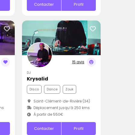
Contacter
Profil
15 avis
DJ
Krysalid
Disco
Dance
Zouk
Saint-Clément-de-Rivière (34)
ms
Déplacement jusqu’à 250 kms
À partir de 550€
Contacter
Profil