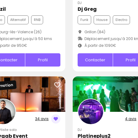
DJ
zil
Dj Greg
co
Alternatif
RNB
Funk
House
Electro
urg-lès-Valence (26)
Grillon (84)
éplacement jusqu’à 50 kms
Déplacement jusqu’à 200 k
partir de 950€
À partir de 1090€
ontacter
Profil
Contacter
Profil
motion
34 avis
4 avis
rtiste solo
DJ
ygab Event
Platineplus2