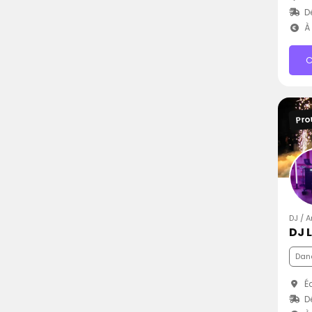
D
À 
C
Pro
DJ / 
DJ 
Dan
Éc
D