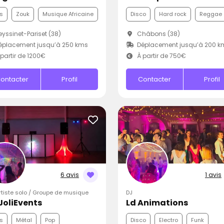
s
Zouk
Musique Africaine
Disco
Hard rock
Reggae
yssinet-Pariset (38)
Châbons (38)
éplacement jusqu’à 250 kms
Déplacement jusqu’à 200 k
partir de 1200€
À partir de 750€
ontacter
Profil
Contacter
Profil
6 avis
1 avis
Artiste solo / Groupe de musique
DJ
JoliEvents
Ld Animations
s
Métal
Pop
Disco
Electro
Funk