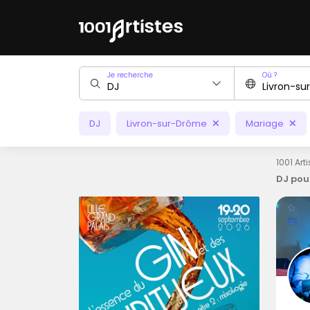
Je recherche
Où ?
DJ
Livron-sur-Drôme
Mariage
1001 Art
DJ pou