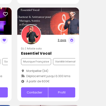
3 avis
DJ / Artiste solo
Essentiel Vocal
Soul
Musique Française
Variété Internationale
Funk
Montpellier (34)
ms
Déplacement jusqu’à 300 kms
À partir de 600€
Contacter
Profil