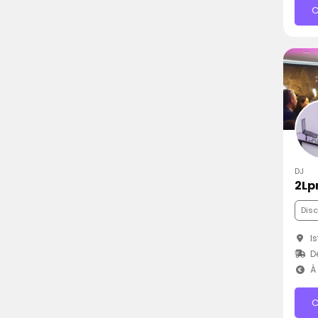
C
DJ
2Lp
Dis
Is
D
À 
C