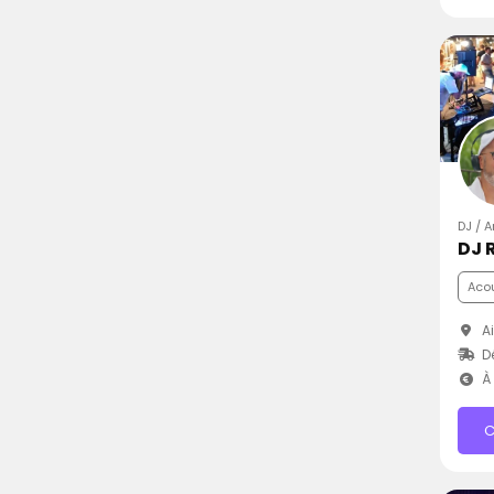
DJ / 
DJ 
Aco
Ai
D
À 
C