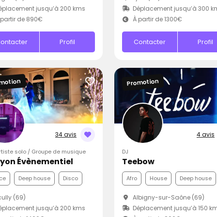
éplacement jusqu’à 200 kms
Déplacement jusqu’à 300 k
partir de 890€
À partir de 1300€
ontacter
Profil
Contacter
Profil
motion
Promotion
34 avis
4 avis
Artiste solo / Groupe de musique
DJ
Lyon Évènementiel
Teebow
ce
Deep house
Disco
Afro
House
Deep house
ully (69)
Albigny-sur-Saône (69)
éplacement jusqu’à 200 kms
Déplacement jusqu’à 150 k