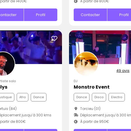
partir de 1400€
À partir de 800€
ontacter
Profil
Contacter
Profil
49 avis
rtiste solo
DJ
lys
Monstro Event
ustique
Afro
Dance
Dance
Disco
Electro
rtuis (84)
Torcieu (01)
éplacement jusqu’à 300 kms
Déplacement jusqu’à 300 k
partir de 800€
À partir de 950€