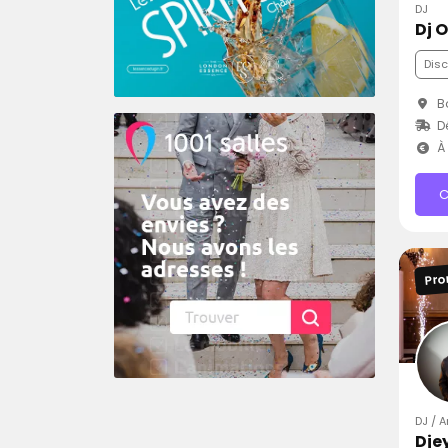
DJ
Dj O
Dis
Bo
D
À 
C
Pro
DJ / A
Dje