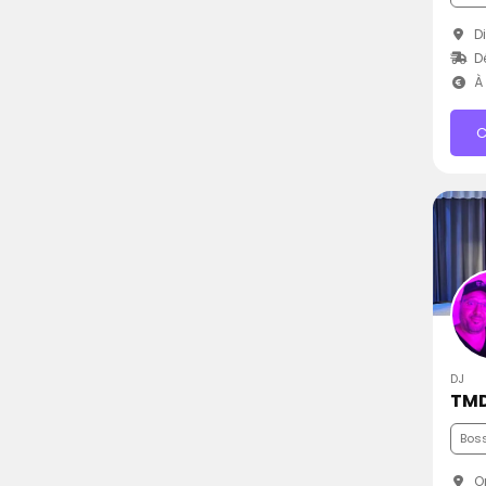
Di
D
À 
C
DJ
TMD
Bos
Or