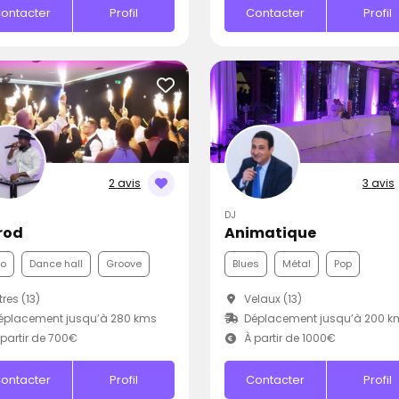
ontacter
Profil
Contacter
Profil
2 avis
3 avis
DJ
rod
Animatique
co
Dance hall
Groove
Blues
Métal
Pop
tres (13)
Velaux (13)
éplacement jusqu’à 280 kms
Déplacement jusqu’à 200 k
partir de 700€
À partir de 1000€
ontacter
Profil
Contacter
Profil