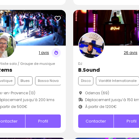
1 avis
26 avis
Artiste solo / Groupe de musique
DJ
Rems
B.Sound
ustique
Blues
Bossa Nova
Disco
Variété Internationale
x-en-Provence (13)
Odenas (69)
éplacement jusqu’à 200 kms
Déplacement jusqu’à 150 k
partir de 500€
À partir de 1200€
ontacter
Profil
Contacter
Profil