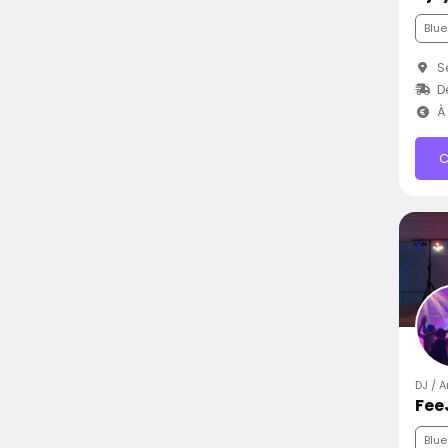
Blue
Se
D
À 
C
DJ / 
Fee
Blue