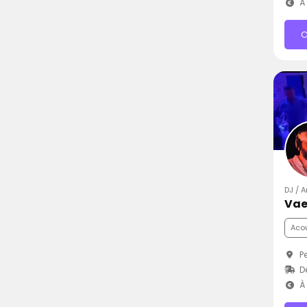
À 
C
DJ / A
Vae
Aco
Pe
D
À 