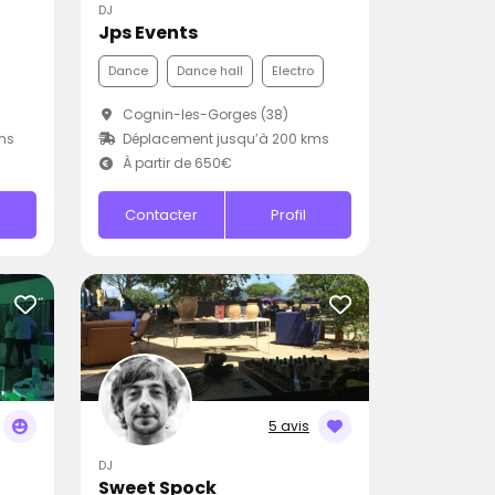
DJ
Jps Events
Dance
Dance hall
Electro
Cognin-les-Gorges (38)
ms
Déplacement jusqu’à 200 kms
À partir de 650€
Contacter
Profil
5 avis
DJ
Sweet Spock