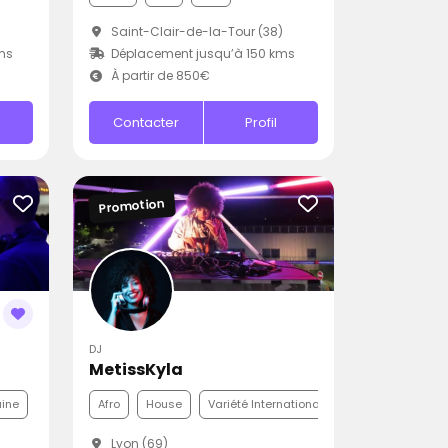
Saint-Clair-de-la-Tour (38)
ms
Déplacement jusqu’à 150 kms
À partir de 850€
Contacter
Profil
Promotion
DJ
MetissKyla
aine
Afro
House
Variété Internationale
Lyon (69)