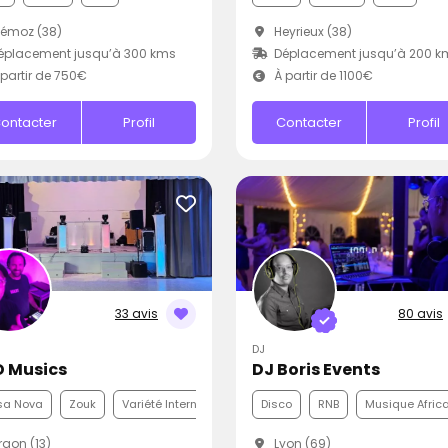
émoz (38)
Heyrieux (38)
éplacement jusqu’à 300 kms
Déplacement jusqu’à 200 k
partir de 750€
À partir de 1100€
ontacter
Profil
Contacter
Profil
33 avis
80 avis
DJ
 Musics
DJ Boris Events
sa Nova
Zouk
Variété Internationale
Disco
RNB
Musique Afric
gon (13)
Lyon (69)