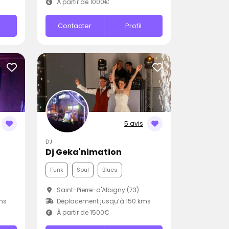
À partir de 1000€
Contacter
Profil
5 avis
DJ
Dj Geka'nimation
Funk
Soul
Blues
Saint-Pierre-d'Albigny (73)
ms
Déplacement jusqu’à 150 kms
À partir de 1500€