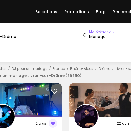
Sélections
Promotions
Blog
Recherc
Mon événement
istes
DJ pour un mariage
France
Rhône-Alpes
Drôme
Livron-
r un mariage Livron-sur-Drôme (26250)
2 avis
22 avis