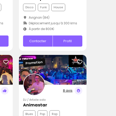
Disco
Funk
House
Avignon (84)
ms
Déplacement jusqu’à 300 kms
À partir de 800€
Contacter
Profil
Promotion
8 avis
DJ / Artiste solo
Animastar
Blues
Pop
Rap