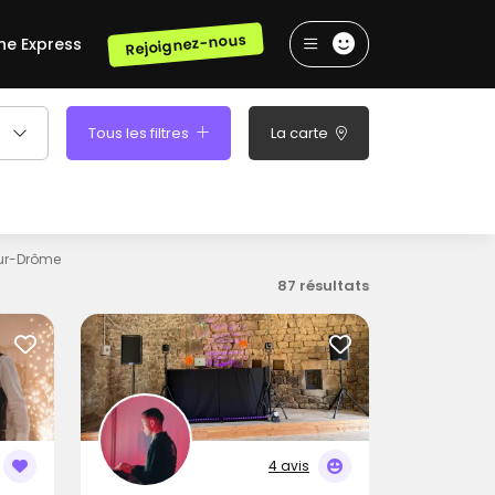
Rejoignez-nous
he Express
Tous les filtres
La carte
sur-Drôme
87 résultats
4 avis