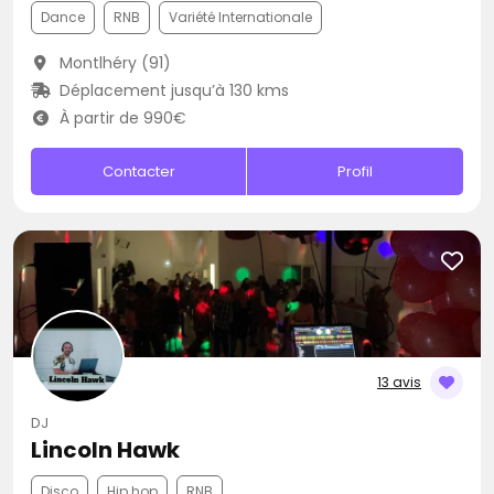
Dance
RNB
Variété Internationale
Montlhéry (91)
Déplacement jusqu’à 130 kms
À partir de 990€
Contacter
Profil
13 avis
DJ
Lincoln Hawk
Disco
Hip hop
RNB