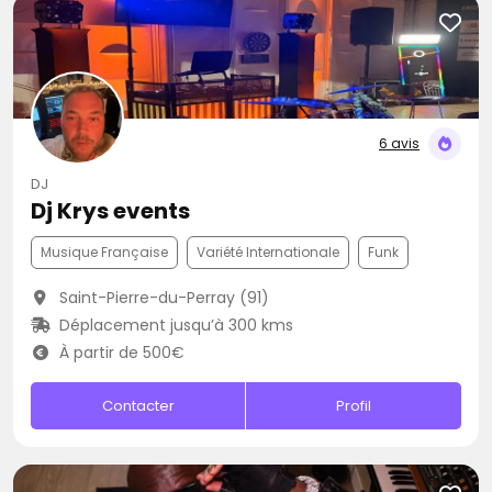
6 avis
DJ
Dj Krys events
Musique Française
Variété Internationale
Funk
Saint-Pierre-du-Perray (91)
Déplacement jusqu’à 300 kms
À partir de 500€
Contacter
Profil