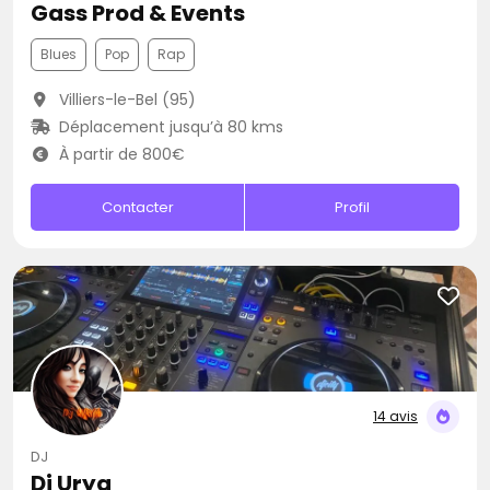
Gass Prod & Events
Blues
Pop
Rap
Villiers-le-Bel (95)
Déplacement jusqu’à 80 kms
À partir de 800€
Contacter
Profil
14 avis
DJ
Dj Urya