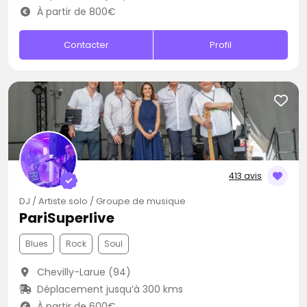
À partir de 800€
Contacter
Profil
413 avis
DJ / Artiste solo / Groupe de musique
PariSuperlive
Blues
Rock
Soul
Chevilly-Larue (94)
Déplacement jusqu’à 300 kms
À partir de 600€