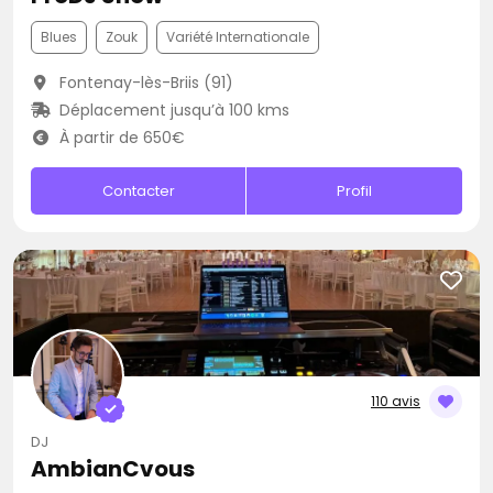
Blues
Zouk
Variété Internationale
Fontenay-lès-Briis (91)
Déplacement jusqu’à 100 kms
À partir de 650€
Contacter
Profil
110 avis
DJ
AmbianCvous