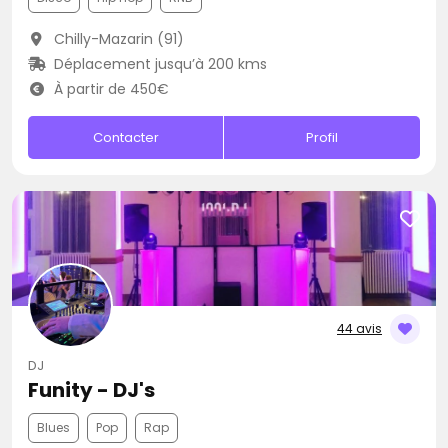
Chilly-Mazarin (91)
Déplacement jusqu’à 200 kms
À partir de 450€
Contacter
Profil
44 avis
DJ
Funity - DJ's
Blues
Pop
Rap