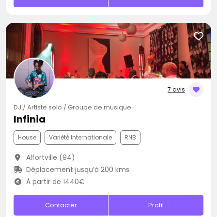
7 avis
DJ / Artiste solo / Groupe de musique
Infinia
House
Variété Internationale
RNB
Alfortville (94)
Déplacement jusqu’à 200 kms
À partir de 1440€
Contacter
Profil