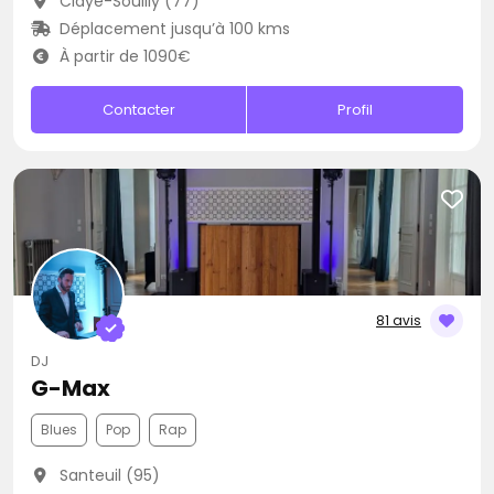
Claye-Souilly (77)
Déplacement jusqu’à 100 kms
À partir de 1090€
Contacter
Profil
81 avis
DJ
G-Max
Blues
Pop
Rap
Santeuil (95)