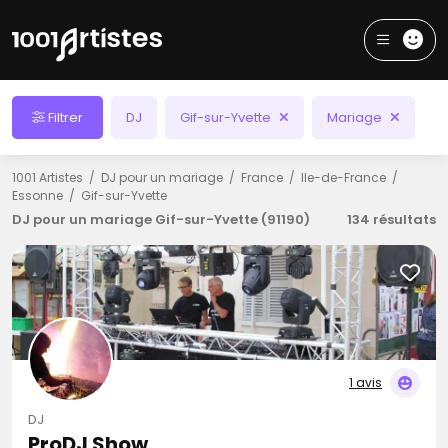
Filtrer
DJ
Gif-sur-Yvette
Mariage
1001 Artistes
DJ pour un mariage
France
Ile-de-France
Essonne
Gif-sur-Yvette
DJ pour un mariage Gif-sur-Yvette (91190)
134 résultats
1 avis
DJ
ProDJ Show