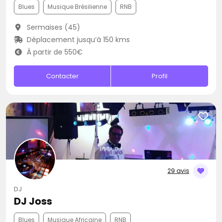
Blues
Musique Brésilienne
RNB
Sermaises (45)
Déplacement jusqu’à 150 kms
À partir de 550€
Contacter
Profil
29 avis
DJ
DJ Joss
Blues
Musique Africaine
RNB