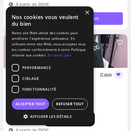
À partir de 900€
×
Nos cookies vous veulent
Contacter
Profil
du bien
Notre site Web utilise des cookies pour
améliorer l'expérience utilisateur. En
utilisant notre site Web, vous acceptez tous
les cookies conformément à notre Politique
relative aux cookies.
En savoir plus
PERFORMANCE
17 avis
CIBLAGE
DJ
FONCTIONNALITÉ
Ludo-Evenementiel
Disco
RNB
Musique Africaine
ACCEPTER TOUT
REFUSER TOUT
Bailly-Romainvilliers (77)
AFFICHER LES DÉTAILS
Afficher la carte
Déplacement jusqu’à 150 kms
À partir de 1190€