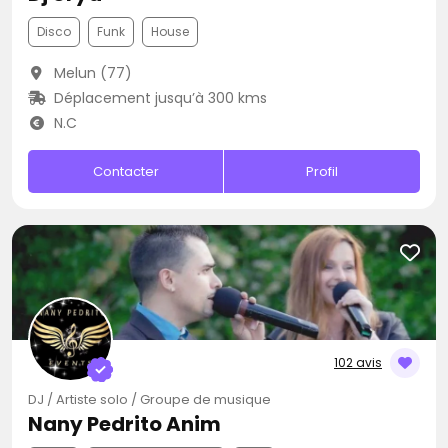
Disco
Funk
House
Melun (77)
Déplacement jusqu’à 300 kms
N.C
Contacter
Profil
102 avis
DJ / Artiste solo / Groupe de musique
Nany Pedrito Anim