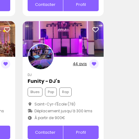
Contacter
Profil
44 avis
DJ
Funity - DJ's
Blues
Pop
Rap
Saint-Cyr-l'École (78)
ms
Déplacement jusqu’à 300 kms
À partir de 900€
Contacter
Profil