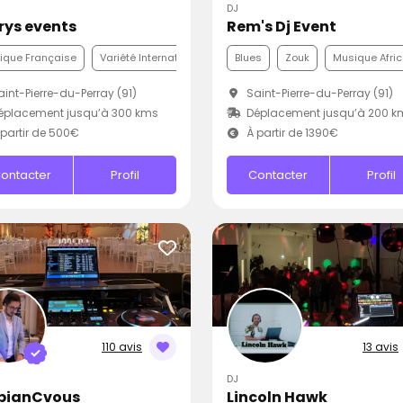
DJ
Krys events
Rem's Dj Event
ique Française
Variété Internationale
Funk
Blues
Zouk
Musique Afric
int-Pierre-du-Perray (91)
Saint-Pierre-du-Perray (91)
éplacement jusqu’à 300 kms
Déplacement jusqu’à 200 k
partir de 500€
À partir de 1390€
ontacter
Profil
Contacter
Profil
110 avis
13 avis
DJ
bianCvous
Lincoln Hawk