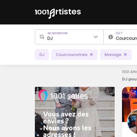
Je recherche
Où ?
DJ
Courcouronnes
Mariage
1001 Art
DJ pou