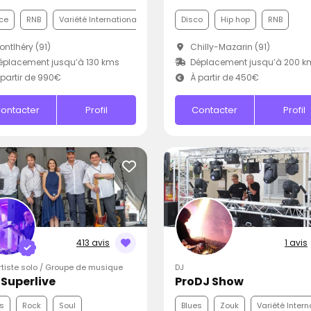
ce
RNB
Variété Internationale
Disco
Hip hop
RNB
ntlhéry (91)
Chilly-Mazarin (91)
placement jusqu’à 130 kms
Déplacement jusqu’à 200 k
partir de 990€
À partir de 450€
ontacter
Profil
Contacter
Profil
413 avis
1 avis
Artiste solo / Groupe de musique
DJ
iSuperlive
ProDJ Show
s
Rock
Soul
Blues
Zouk
Variété Intern