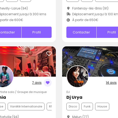
evilly-Larue (94)
Fontenay-lès-Briis (91)
éplacement jusqu’à 300 kms
Déplacement jusqu’à 100 k
partir de 600€
À partir de 650€
ontacter
Profil
Contacter
Profil
7 avis
14 avis
Artiste solo / Groupe de musique
DJ
nia
Dj Urya
se
Variété Internationale
RNB
Disco
Funk
House
fortville (94)
Melun (77)