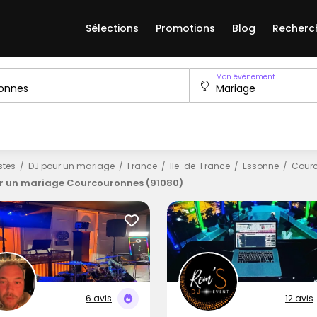
Sélections
Promotions
Blog
Recherc
Mon événement
istes
DJ pour un mariage
France
Ile-de-France
Essonne
Cour
r un mariage Courcouronnes (91080)
6 avis
12 avis