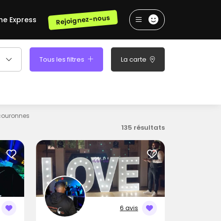
Rejoignez-nous
he Express
Tous les filtres
La carte
couronnes
135 résultats
6 avis