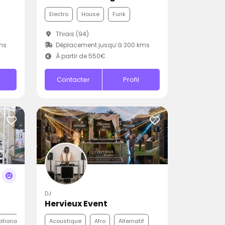
Electro
House
Funk
Thiais (94)
ms
Déplacement jusqu’à 300 kms
À partir de 550€
Contacter
Profil
DJ
Hervieux Event
ationale
Acoustique
Afro
Alternatif