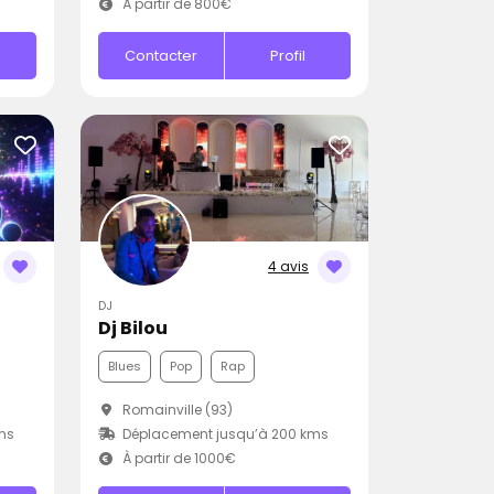
À partir de 800€
Contacter
Profil
4 avis
DJ
Dj Bilou
Blues
Pop
Rap
Romainville (93)
ms
Déplacement jusqu’à 200 kms
À partir de 1000€