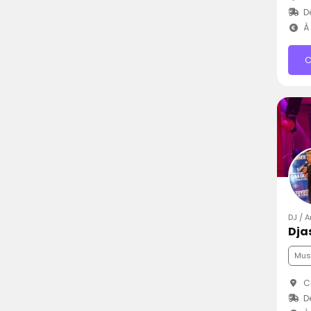
D
À 
C
DJ / A
Dja
Mus
Ch
D