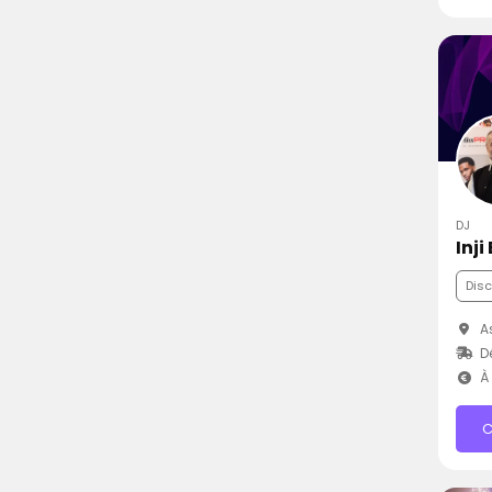
DJ
Inji
Dis
As
D
À 
C