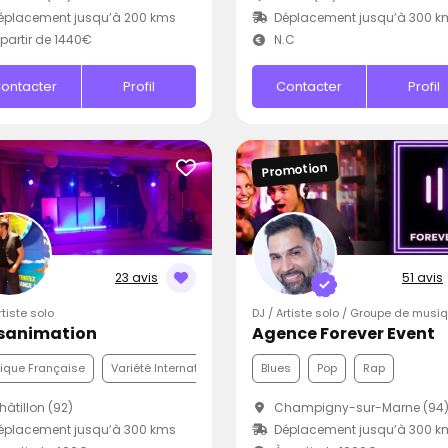
éplacement jusqu’à 200 kms
Déplacement jusqu’à 300 k
partir de 1440€
N.C
ontacter
Profil
Contacter
Profil
Promotion
23 avis
51 avis
rtiste solo
DJ / Artiste solo / Groupe de musi
sanimation
Agence Forever Event
ique Française
Variété Internationale
Disco
Blues
Pop
Rap
âtillon (92)
Champigny-sur-Marne (94
éplacement jusqu’à 300 kms
Déplacement jusqu’à 300 k