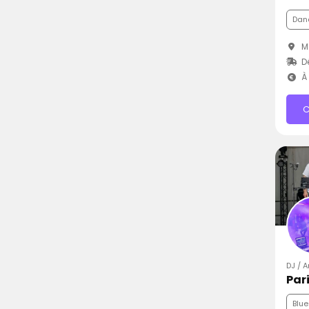
Dan
Mo
Dé
À 
C
DJ / 
Par
Blue