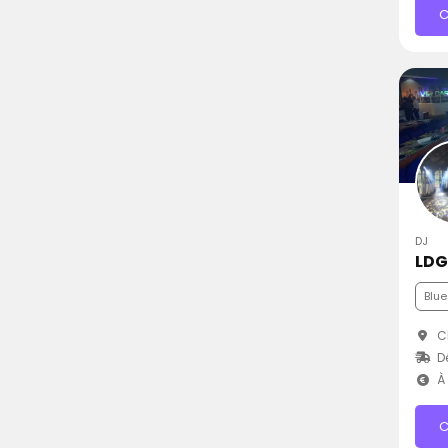
C
DJ
LD
Blue
C
D
À 
C