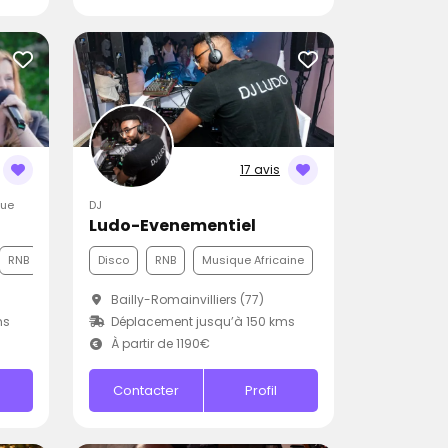
17 avis
que
DJ
Ludo-Evenementiel
RNB
Disco
RNB
Musique Africaine
Bailly-Romainvilliers (77)
ms
Déplacement jusqu’à 150 kms
À partir de 1190€
Contacter
Profil