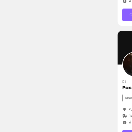
À 
C
DJ
Pas
Dis
Pa
D
À 