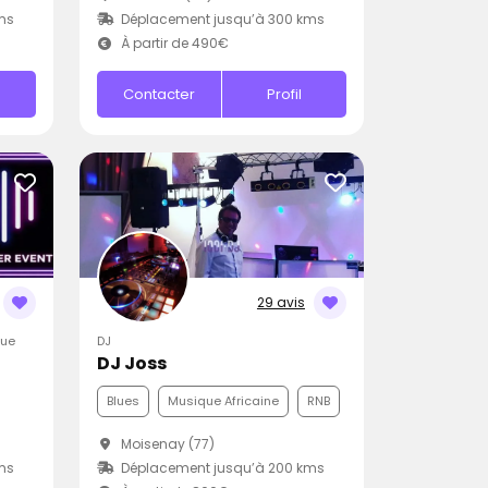
ms
Déplacement jusqu’à 300 kms
À partir de 490€
Contacter
Profil
29 avis
que
DJ
DJ Joss
Blues
Musique Africaine
RNB
)
Moisenay (77)
ms
Déplacement jusqu’à 200 kms