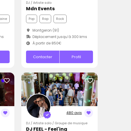
DJ / Artiste solo
Mdn Events
aine
Pop
Rap
Rock
Montgeron (91)
ms
Déplacement jusqu’à 300 kms
À partir de 850€
Contacter
Profil
480 avis
DJ / Artiste solo / Groupe de musique
DJ FEEL - Feel'ing