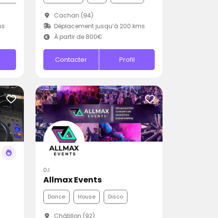
Cachan (94)
ms
Déplacement jusqu’à 200 kms
À partir de 800€
Contacter
Profil
DJ
Allmax Events
Dance
House
Disco
Châtillon (92)