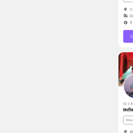
Ch
D
À 
C
DJ / 
Infi
Hou
Al