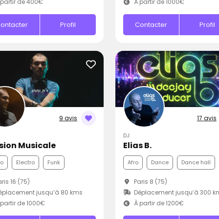
partir de 400€
À partir de 1000€
ontacter
Profil
Contacter
Profil
9 avis
17 avis
DJ
sion Musicale
Elias B.
co
Electro
Funk
Afro
Dance
Dance hall
ris 16 (75)
Paris 8 (75)
éplacement jusqu’à 80 kms
Déplacement jusqu’à 300 k
partir de 1000€
À partir de 1200€