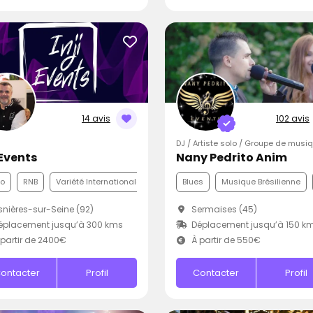
14 avis
102 avis
DJ / Artiste solo / Groupe de musi
 Events
Nany Pedrito Anim
co
RNB
Variété Internationale
Blues
Musique Brésilienne
nières-sur-Seine (92)
Sermaises (45)
éplacement jusqu’à 300 kms
Déplacement jusqu’à 150 k
partir de 2400€
À partir de 550€
ontacter
Profil
Contacter
Profil