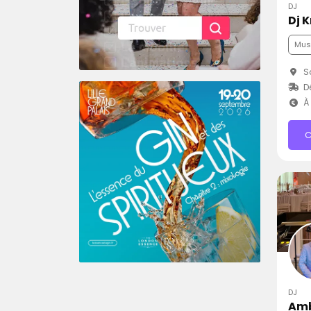
DJ
Dj 
Mus
Sa
D
À 
C
DJ
Am