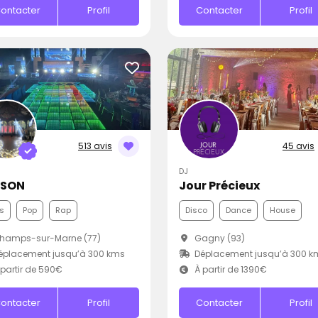
ontacter
Profil
Contacter
Profil
513 avis
45 avis
DJ
GSON
Jour Précieux
s
Pop
Rap
Disco
Dance
House
hamps-sur-Marne (77)
Gagny (93)
éplacement jusqu’à 300 kms
Déplacement jusqu’à 300 k
partir de 590€
À partir de 1390€
ontacter
Profil
Contacter
Profil