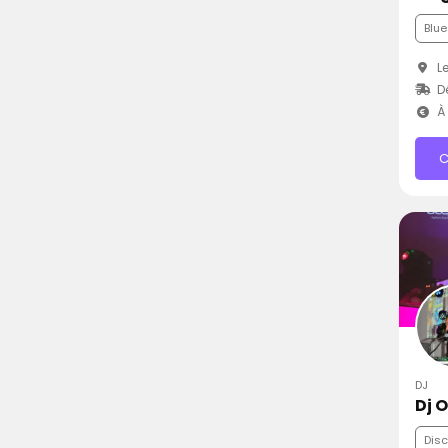
Blue
Le
Dé
À 
C
DJ
Dj O
Dis