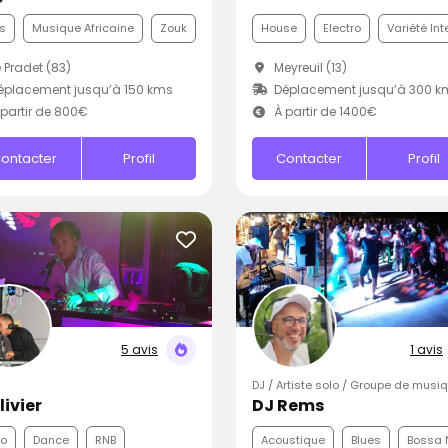
s
Musique Africaine
Zouk
House
Electro
Variété Int
 Pradet (83)
Meyreuil (13)
placement jusqu’à 150 kms
Déplacement jusqu’à 300 k
partir de 800€
À partir de 1400€
ontacter
Profil
Contacter
Profil
5 avis
1 avis
DJ / Artiste solo / Groupe de musi
livier
DJ Rems
co
Dance
RNB
Acoustique
Blues
Bossa 