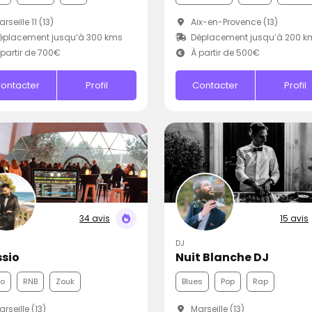
rseille 11 (13)
Aix-en-Provence (13)
éplacement jusqu’à 300 kms
Déplacement jusqu’à 200 k
partir de 700€
À partir de 500€
ontacter
Profil
Contacter
Profil
34 avis
15 avis
DJ
ssio
Nuit Blanche DJ
co
RNB
Zouk
Blues
Pop
Rap
rseille (13)
Marseille (13)