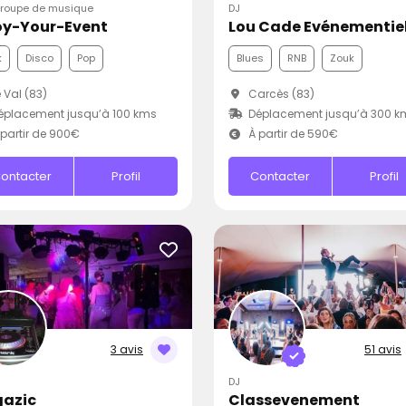
Groupe de musique
DJ
oy-Your-Event
Lou Cade Evénementie
k
Disco
Pop
Blues
RNB
Zouk
 Val (83)
Carcès (83)
placement jusqu’à 100 kms
Déplacement jusqu’à 300 k
partir de 900€
À partir de 590€
ontacter
Profil
Contacter
Profil
3 avis
51 avis
DJ
azic
Classevenement