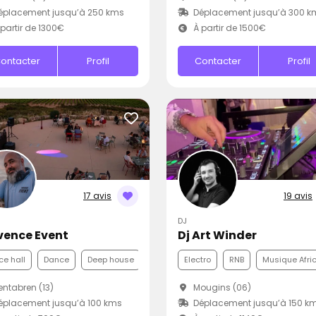
éplacement jusqu’à 250 kms
Déplacement jusqu’à 300 k
partir de 1300€
À partir de 1500€
ontacter
Profil
Contacter
Profil
17 avis
19 avis
DJ
vence Event
Dj Art Winder
e hall
Dance
Deep house
Electro
RNB
Musique Afri
ntabren (13)
Mougins (06)
placement jusqu’à 100 kms
Déplacement jusqu’à 150 k