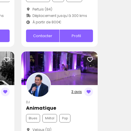
Pertuis (84)
ms
Déplacement jusqu’à 300 kms
À partir de 800€
Contacter
Profil
3 avis
DJ
Animatique
Blues
Métal
Pop
Velaux (13)