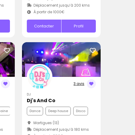
ms
Déplacement jusqu’à 200 kms
À partir de 1000€
Contacter
Profil
3 avis
DJ
Dj's And Co
caine
Dance
Deep house
Disco
Martigues (13)
ms
Déplacement jusqu’à 180 kms