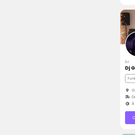
DJ
Dj 
Fun
Gr
D
À 
C