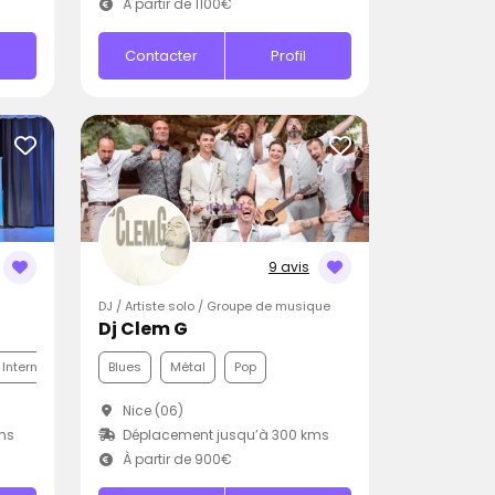
À partir de 1100€
Contacter
Profil
9 avis
DJ / Artiste solo / Groupe de musique
Dj Clem G
 Internationale
Blues
Métal
Pop
Nice (06)
ms
Déplacement jusqu’à 300 kms
À partir de 900€