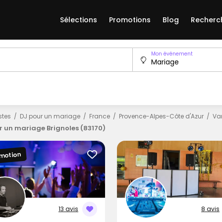
Sélections
Promotions
Blog
Recherc
Mon événement
istes
DJ pour un mariage
France
Provence-Alpes-Côte d'Azur
Va
r un mariage Brignoles (83170)
motion
13 avis
8 avis