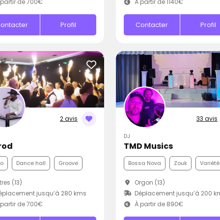
partir de 700€
À partir de 1140€
ontacter
Profil
Contacter
Profil
2 avis
33 avis
DJ
rod
TMD Musics
co
Dance hall
Groove
Bossa Nova
Zouk
Variété
tres (13)
Orgon (13)
éplacement jusqu’à 280 kms
Déplacement jusqu’à 200 k
partir de 700€
À partir de 890€