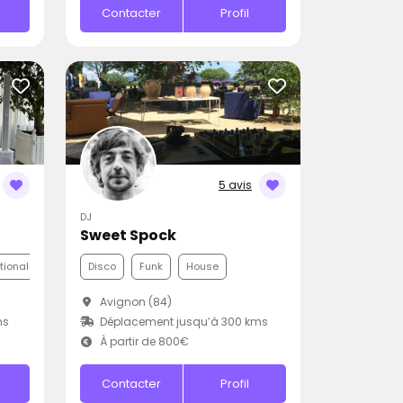
Contacter
Profil
5 avis
DJ
Sweet Spock
ationale
Disco
Funk
House
Avignon (84)
ms
Déplacement jusqu’à 300 kms
À partir de 800€
Contacter
Profil