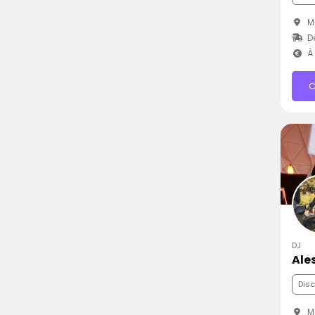
Ma
D
À 
C
DJ
Ale
Dis
Ma