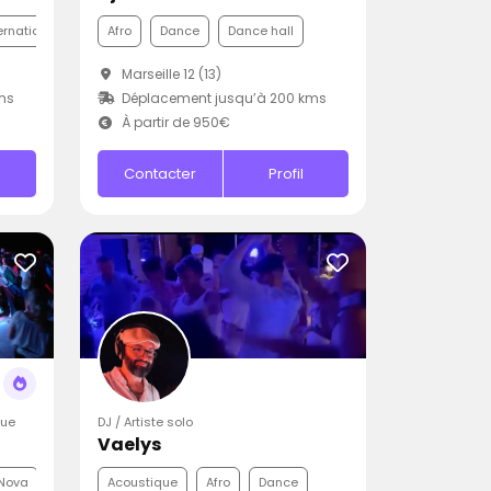
ernationale
Afro
Dance
Dance hall
Marseille 12 (13)
ms
Déplacement jusqu’à 200 kms
À partir de 950€
Contacter
Profil
que
DJ / Artiste solo
Vaelys
Nova
Acoustique
Afro
Dance