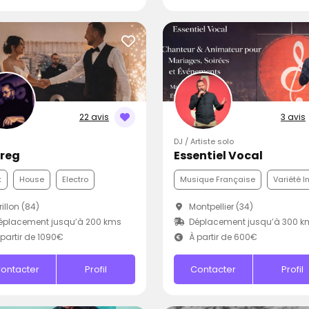
22 avis
3 avis
DJ / Artiste solo
Greg
Essentiel Vocal
k
House
Electro
Musique Française
Variété I
illon (84)
Montpellier (34)
éplacement jusqu’à 200 kms
Déplacement jusqu’à 300 k
partir de 1090€
À partir de 600€
ontacter
Profil
Contacter
Profil