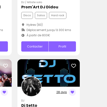
DJ / Artiste solo
l
Prom'Art DJ Didou
Disco
Salsa
Hard rock
Hyères (83)
ms
Déplacement jusqu’à 300 kms
À partir de 800€
Contacter
Profil
28 avis
DJ
Dj Setto