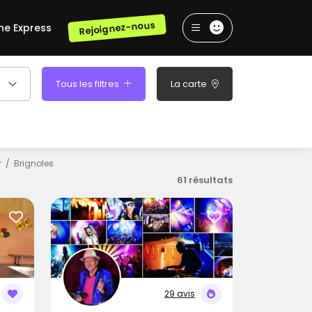
Rejoignez-nous
he Express
Tous les filtres
La carte
r
Brignoles
61 résultats
29 avis