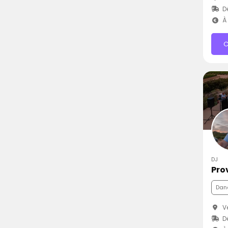
D
À 
C
DJ
Pro
Danc
Ve
Dé