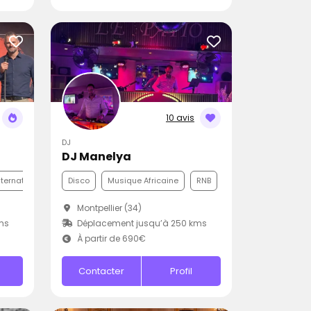
10 avis
DJ
DJ Manelya
nternationale
Funk
Disco
Musique Africaine
RNB
Montpellier (34)
ms
Déplacement jusqu’à 250 kms
À partir de 690€
Contacter
Profil