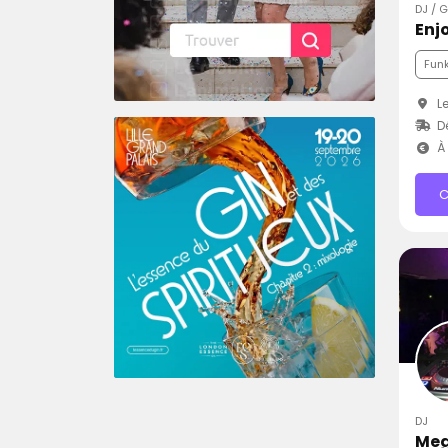
DJ / 
Enj
Fun
Le
Dé
À 
C
DJ
Meg