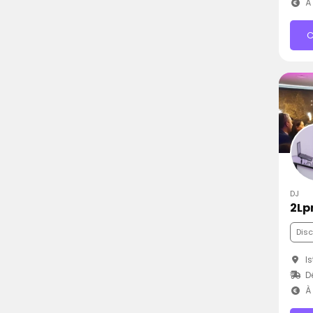
À 
C
DJ
2Lp
Dis
Is
D
À 