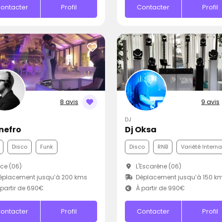
ontacter
Profil
Contacter
Profil
8 avis
9 avis
DJ
Snefro
Dj Oksa
Disco
Funk
Disco
RNB
Variété Intern
ce (06)
L'Escarène (06)
éplacement jusqu’à 200 kms
Déplacement jusqu’à 150 k
partir de 690€
À partir de 990€
ontacter
Profil
Contacter
Profil