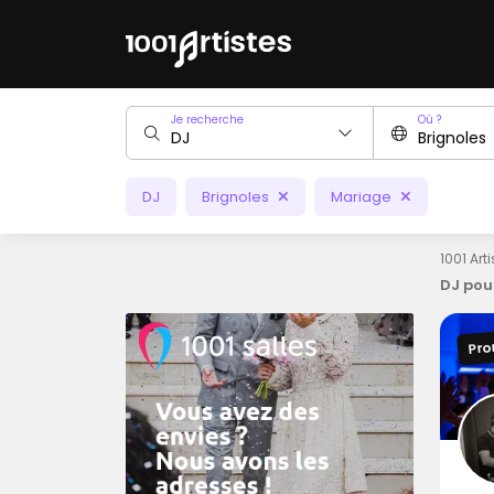
Je recherche
Où ?
DJ
Brignoles
Mariage
1001 Art
DJ pou
Pro