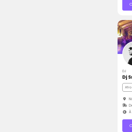
C
DJ
Dj 
Afro
Ni
D
À 
C