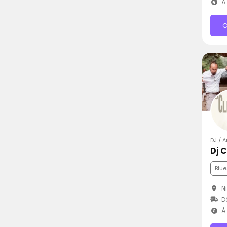
À 
C
DJ / 
Dj 
Blue
Ni
D
À 