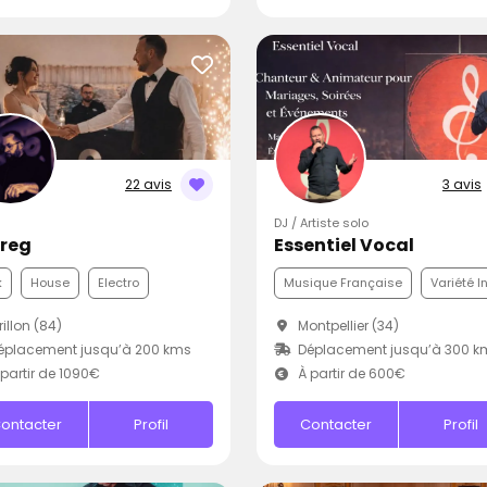
22 avis
3 avis
DJ / Artiste solo
Greg
Essentiel Vocal
k
House
Electro
Musique Française
Variété I
illon (84)
Montpellier (34)
éplacement jusqu’à 200 kms
Déplacement jusqu’à 300 k
partir de 1090€
À partir de 600€
ontacter
Profil
Contacter
Profil