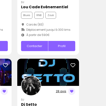
DJ
Lou Cade Evénementiel
Blues
RNB
Zouk
Carcès (83)
ms
Déplacement jusqu’à 300 kms
À partir de 590€
Contacter
Profil
28 avis
DJ
Dj Setto