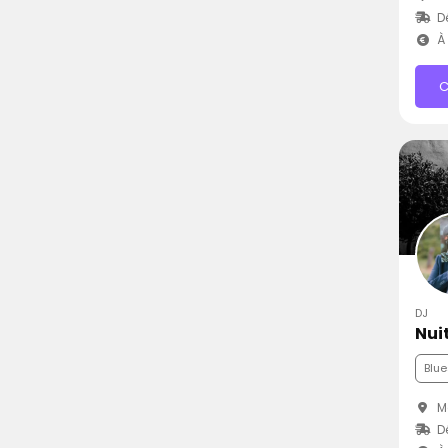
D
À 
C
DJ
Nui
Blue
Ma
D