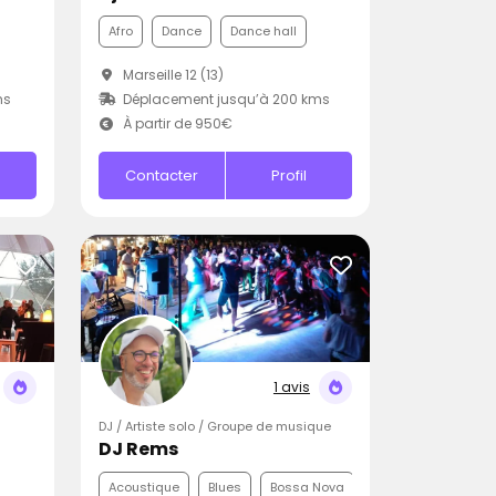
Afro
Dance
Dance hall
Marseille 12 (13)
ms
Déplacement jusqu’à 200 kms
À partir de 950€
Contacter
Profil
1 avis
DJ / Artiste solo / Groupe de musique
DJ Rems
Acoustique
Blues
Bossa Nova