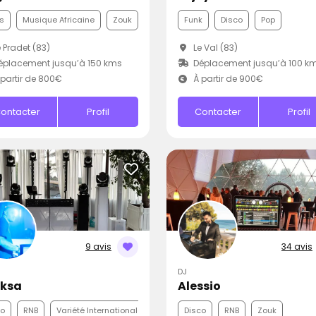
s
Musique Africaine
Zouk
Funk
Disco
Pop
 Pradet (83)
Le Val (83)
placement jusqu’à 150 kms
Déplacement jusqu’à 100 k
partir de 800€
À partir de 900€
ontacter
Profil
Contacter
Profil
9 avis
34 avis
DJ
Oksa
Alessio
co
RNB
Variété Internationale
Disco
RNB
Zouk