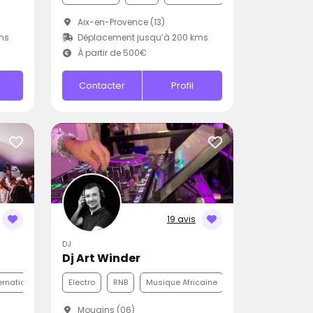
Aix-en-Provence (13)
ms
Déplacement jusqu’à 200 kms
À partir de 500€
Contacter
Profil
19 avis
DJ
Dj Art Winder
ernationale
Electro
RNB
Musique Africaine
Mougins (06)