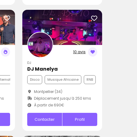
10 avis
DJ
DJ Manelya
nternationale
Funk
Disco
Musique Africaine
RNB
Montpellier (34)
ms
Déplacement jusqu’à 250 kms
À partir de 690€
Contacter
Profil