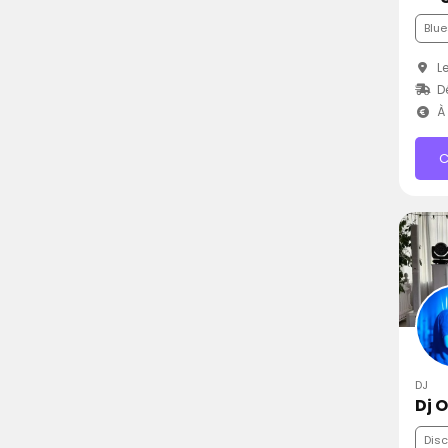
Blue
Le
Dé
À 
C
DJ
Dj 
Dis