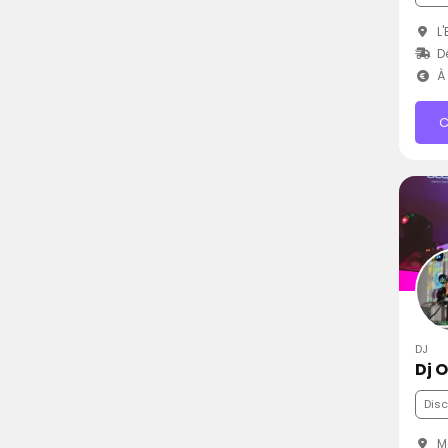
L'
Dé
À 
C
DJ
Dj O
Dis
Ma