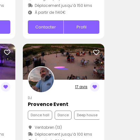
ms
Déplacement jusqu’à 150 kms
À partir de 1140€
Contacter
Profil
17 avis
DJ
Provence Event
Dance hall
Dance
Deep house
Ventabren (13)
ms
Déplacement jusqu’à 100 kms