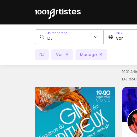
Je recherche
Où ?
DJ
Var
Mariage
1001 Art
DJ pou