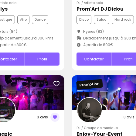
rtiste solo
DJ / Artiste solo
lys
Prom'Art DJ Didou
ustique
Afro
Dance
Disco
Salsa
Hard rock
rtuis (84)
Hyères (83)
éplacement jusqu’à 300 kms
Déplacement jusqu’à 300 k
partir de 800€
À partir de 800€
ontacter
Profil
Contacter
Profil
Promotion
3 avis
13 avis
DJ / Groupe de musique
azic
Enjoy-Your-Event