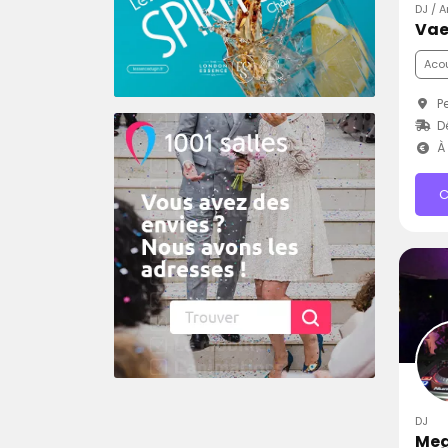
DJ / A
Vae
Aco
Pe
D
À 
C
DJ
Meg