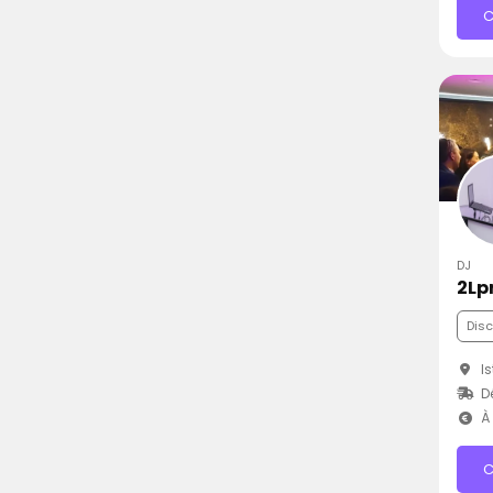
C
DJ
2Lp
Dis
Is
D
À 
C