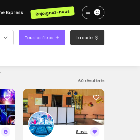
Rejoignez-nous
he Express
Tous les filtres
La carte
r
60 résultats
8 avis