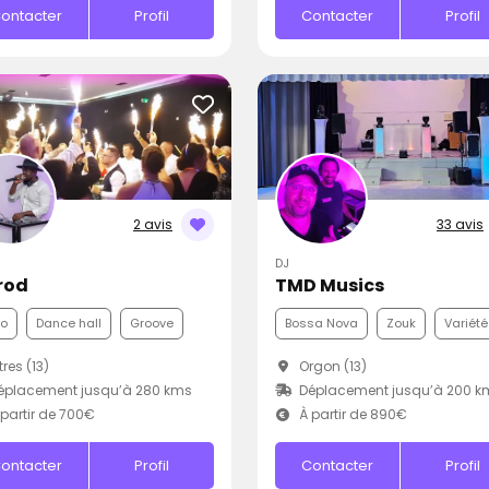
ontacter
Profil
Contacter
Profil
2 avis
33 avis
DJ
rod
TMD Musics
co
Dance hall
Groove
Bossa Nova
Zouk
Variété
tres (13)
Orgon (13)
éplacement jusqu’à 280 kms
Déplacement jusqu’à 200 k
partir de 700€
À partir de 890€
ontacter
Profil
Contacter
Profil