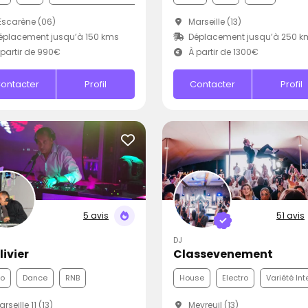
Escarène (06)
Marseille (13)
placement jusqu’à 150 kms
Déplacement jusqu’à 250 k
partir de 990€
À partir de 1300€
ontacter
Profil
Contacter
Profil
5 avis
51 avis
DJ
livier
Classevenement
co
Dance
RNB
House
Electro
Variété Int
rseille 11 (13)
Meyreuil (13)