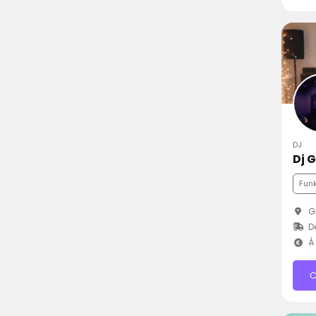
DJ
Dj 
Fun
Gr
D
À 
C