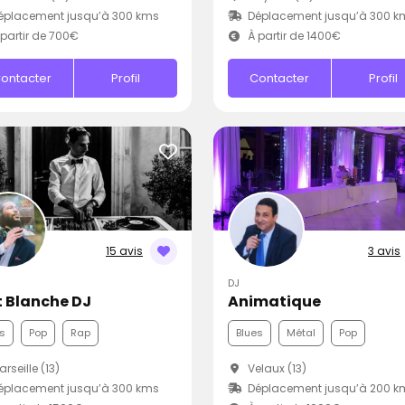
éplacement jusqu’à 300 kms
Déplacement jusqu’à 300 k
partir de 700€
À partir de 1400€
ontacter
Profil
Contacter
Profil
15 avis
3 avis
DJ
t Blanche DJ
Animatique
s
Pop
Rap
Blues
Métal
Pop
rseille (13)
Velaux (13)
éplacement jusqu’à 300 kms
Déplacement jusqu’à 200 k