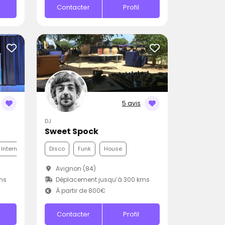
Contacter
Profil
5 avis
DJ
Sweet Spock
 Internationale
Disco
Funk
House
Avignon (84)
ms
Déplacement jusqu’à 300 kms
À partir de 800€
Contacter
Profil