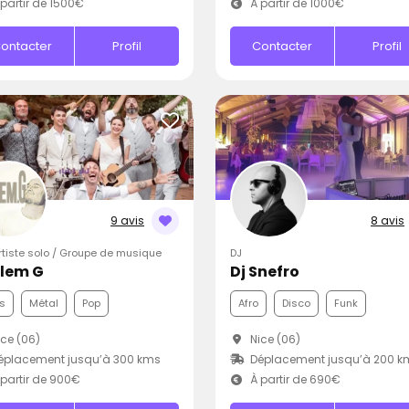
partir de 1500€
À partir de 1000€
ontacter
Profil
Contacter
Profil
9 avis
8 avis
Artiste solo / Groupe de musique
DJ
Clem G
Dj Snefro
s
Métal
Pop
Afro
Disco
Funk
ce (06)
Nice (06)
éplacement jusqu’à 300 kms
Déplacement jusqu’à 200 k
partir de 900€
À partir de 690€