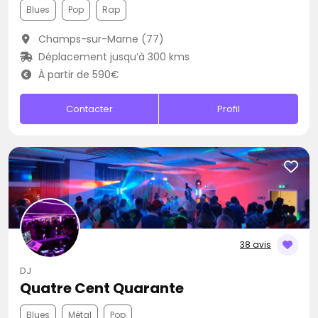
Blues
Pop
Rap
Champs-sur-Marne (77)
Déplacement jusqu’à 300 kms
À partir de 590€
Contacter
Profil
38 avis
DJ
Quatre Cent Quarante
Blues
Métal
Pop