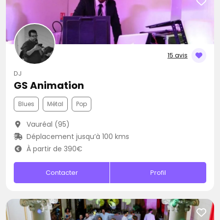
15 avis
DJ
GS Animation
Blues
Métal
Pop
Vauréal (95)
Déplacement jusqu’à 100 kms
À partir de 390€
Contacter
Profil