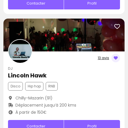
Contacter
Profil
13 avis
DJ
Lincoln Hawk
Disco
Hip hop
RNB
Chilly-Mazarin (91)
Déplacement jusqu’à 200 kms
À partir de 150€
Contacter
Profil