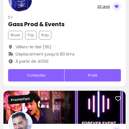
20 avis
DJ
Gass Prod & Events
Blues
Pop
Rap
Villiers-le-Bel (95)
Déplacement jusqu’à 80 kms
À partir de 400€
Contacter
Profil
Promotion