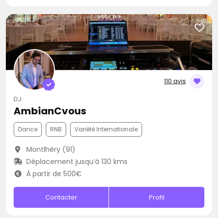
110 avis
DJ
AmbianCvous
Dance
RNB
Variété Internationale
Montlhéry (91)
Déplacement jusqu’à 130 kms
À partir de 500€
Contacter
Profil