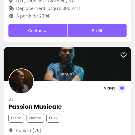
La Queue-les-Yvelines (78)
Déplacement jusqu’à 300 kms
À partir de 200€
Contacter
Profil
9 avis
DJ
Passion Musicale
Disco
Electro
Funk
Paris 16 (75)