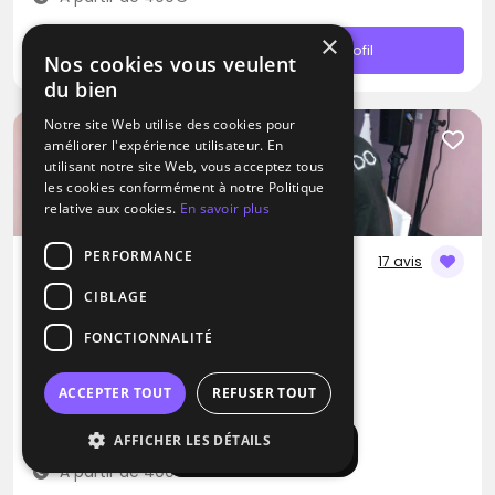
×
Contacter
Profil
Nos cookies vous veulent
du bien
Notre site Web utilise des cookies pour
améliorer l'expérience utilisateur. En
utilisant notre site Web, vous acceptez tous
les cookies conformément à notre Politique
relative aux cookies.
En savoir plus
PERFORMANCE
17 avis
CIBLAGE
DJ
Ludo-Evenementiel
FONCTIONNALITÉ
Disco
RNB
Musique Africaine
ACCEPTER TOUT
REFUSER TOUT
Bailly-Romainvilliers (77)
AFFICHER LES DÉTAILS
Déplacement jusqu’à 150 kms
Afficher la carte
À partir de 400€