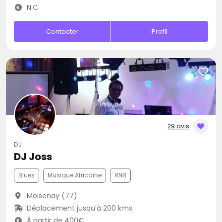
N.C
Contacter
Profil
29 avis
DJ
DJ Joss
Blues
Musique Africaine
RNB
Moisenay (77)
Déplacement jusqu’à 200 kms
À partir de 400€