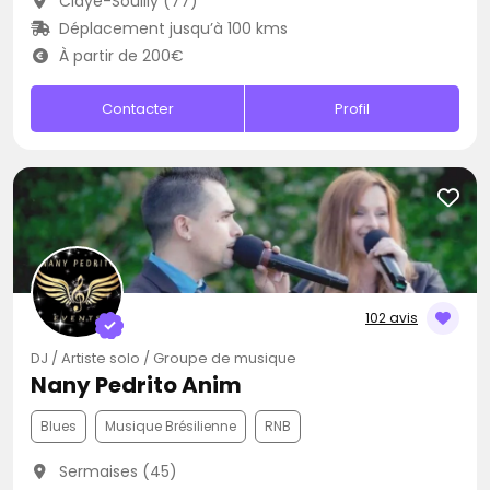
Claye-Souilly (77)
Déplacement jusqu’à 100 kms
À partir de 200€
Contacter
Profil
102 avis
DJ / Artiste solo / Groupe de musique
Nany Pedrito Anim
Blues
Musique Brésilienne
RNB
Sermaises (45)