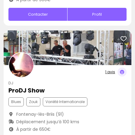
Contacter
Profil
1 avis
DJ
ProDJ Show
Blues
Zouk
Variété Internationale
Fontenay-lès-Briis (91)
Déplacement jusqu’à 100 kms
À partir de 650€