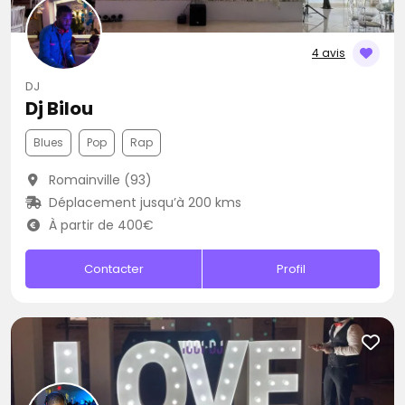
4 avis
DJ
Dj Bilou
Blues
Pop
Rap
Romainville (93)
Déplacement jusqu’à 200 kms
À partir de 400€
Contacter
Profil