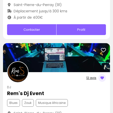
Saint-Pierre-du-Perray (91)
Déplacement jusqu’à 300 kms
À partir de 400€
Contacter
Profil
12 avis
DJ
Rem's Dj Event
Blues
Zouk
Musique Africaine