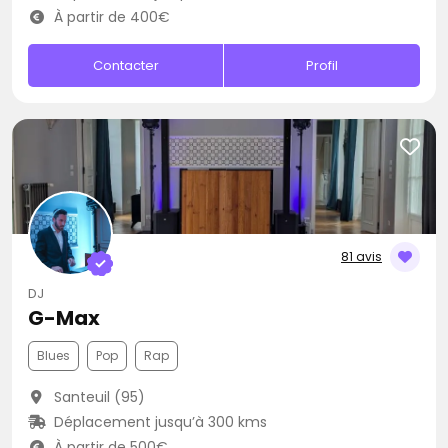
À partir de 400€
Contacter
Profil
81 avis
DJ
G-Max
Blues
Pop
Rap
Santeuil (95)
Déplacement jusqu’à 300 kms
À partir de 500€