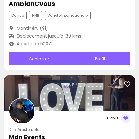
AmbianCvous
Dance
RNB
Variété Internationale
Montlhéry (91)
Déplacement jusqu’à 130 kms
À partir de 500€
Contacter
Profil
6 avis
DJ / Artiste solo
Mdn Events