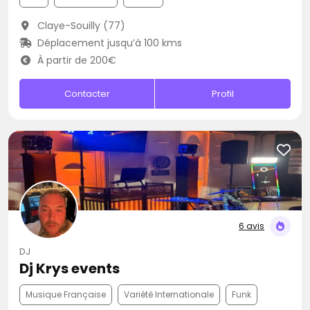
Claye-Souilly (77)
Déplacement jusqu’à 100 kms
À partir de 200€
Contacter
Profil
6 avis
DJ
Dj Krys events
Musique Française
Variété Internationale
Funk