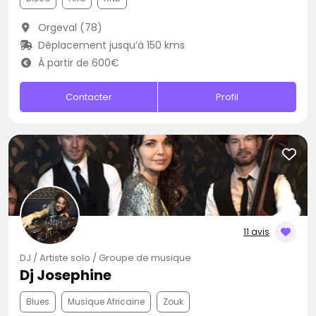
Orgeval (78)
Déplacement jusqu’à 150 kms
À partir de 600€
Contacter
Profil
11 avis
DJ / Artiste solo / Groupe de musique
Dj Josephine
Blues
Musique Africaine
Zouk