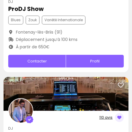
DJ
ProDJ Show
Blues
Zouk
Variété Internationale
Fontenay-lès-Briis (91)
Déplacement jusqu’à 100 kms
À partir de 650€
Contacter
Profil
110 avis
DJ