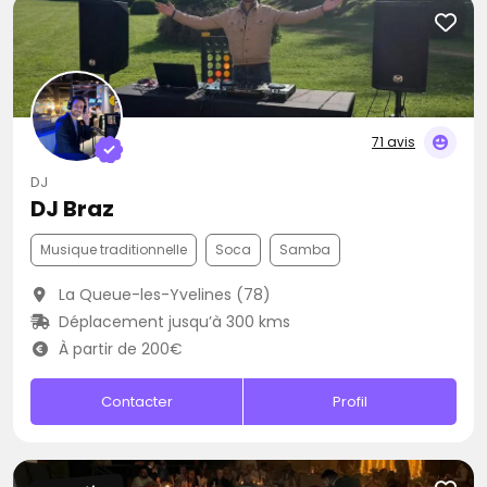
71 avis
DJ
DJ Braz
Musique traditionnelle
Soca
Samba
La Queue-les-Yvelines (78)
Déplacement jusqu’à 300 kms
À partir de 200€
Contacter
Profil