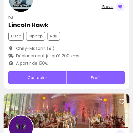
13 avis
DJ
Lincoln Hawk
Disco
Hip hop
RNB
Chilly-Mazarin (91)
Déplacement jusqu’à 200 kms
À partir de 150€
Contacter
Profil