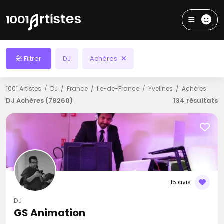
Filtrer
DJ
Achères
1001 Artistes
DJ
France
Ile-de-France
Yvelines
Achères
DJ Achères (78260)
134 résultats
15 avis
DJ
GS Animation