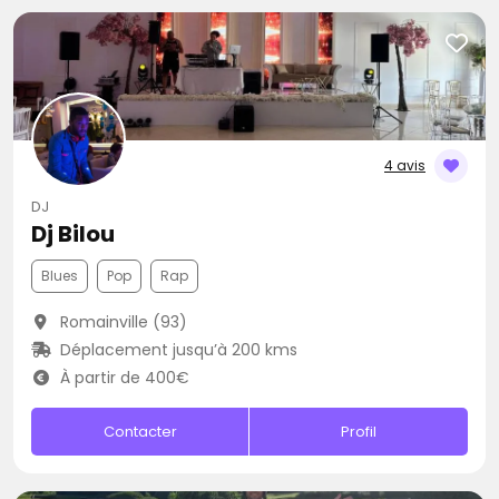
4 avis
DJ
Dj Bilou
Blues
Pop
Rap
Romainville (93)
Déplacement jusqu’à 200 kms
À partir de 400€
Contacter
Profil