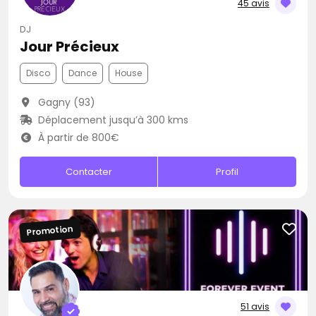
45 avis
DJ
Jour Précieux
Disco
Dance
House
Gagny (93)
Déplacement jusqu’à 300 kms
À partir de 800€
Contacter
Profil
Promotion
51 avis