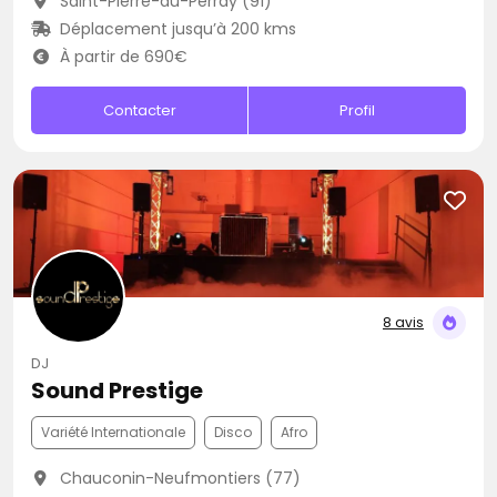
Saint-Pierre-du-Perray (91)
Déplacement jusqu’à 200 kms
À partir de 690€
Contacter
Profil
8 avis
DJ
Sound Prestige
Variété Internationale
Disco
Afro
Chauconin-Neufmontiers (77)