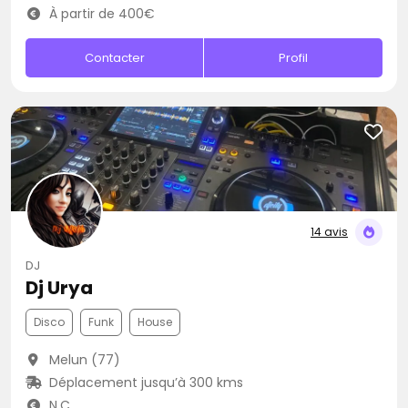
À partir de 400€
Contacter
Profil
14 avis
DJ
Dj Urya
Disco
Funk
House
Melun (77)
Déplacement jusqu’à 300 kms
N.C