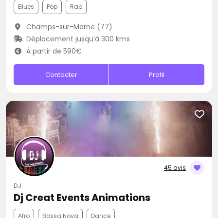
Blues
Pop
Rap
Champs-sur-Marne (77)
Déplacement jusqu’à 300 kms
À partir de 590€
Contacter
Profil
45 avis
DJ
Dj Creat Events Animations
Afro
Bossa Nova
Dance