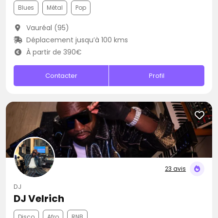
Blues
Métal
Pop
Vauréal (95)
Déplacement jusqu’à 100 kms
À partir de 390€
Contacter
Profil
23 avis
DJ
DJ Velrich
Disco
Afro
RNB