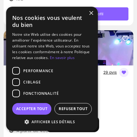
×
Contacter
Profil
Nos cookies vous veulent
du bien
Notre site Web utilise des cookies pour
améliorer l'expérience utilisateur. En
utilisant notre site Web, vous acceptez tous
les cookies conformément à notre Politique
relative aux cookies.
En savoir plus
PERFORMANCE
29 avis
CIBLAGE
DJ
DJ Joss
FONCTIONNALITÉ
Blues
Musique Africaine
RNB
ACCEPTER TOUT
REFUSER TOUT
Moisenay (77)
AFFICHER LES DÉTAILS
Déplacement jusqu’à 200 kms
Afficher la carte
À partir de 400€