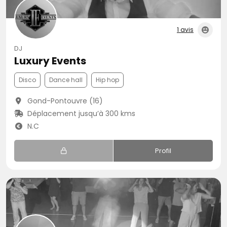
1 avis
DJ
Luxury Events
Disco
Dance hall
Hip hop
Gond-Pontouvre (16)
Déplacement jusqu’à 300 kms
N.C
Profil