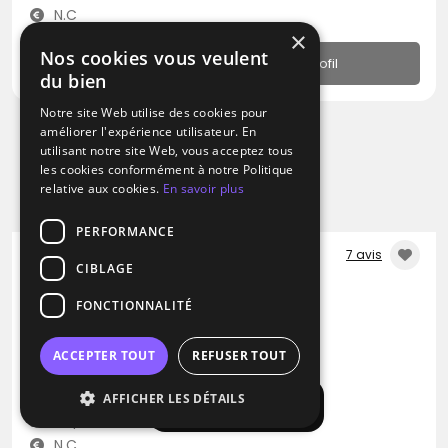
N.C
×
Nos cookies vous veulent
Profil
du bien
Notre site Web utilise des cookies pour
améliorer l'expérience utilisateur. En
utilisant notre site Web, vous acceptez tous
les cookies conformément à notre Politique
relative aux cookies.
En savoir plus
PERFORMANCE
7 avis
CIBLAGE
DJ
FONCTIONNALITÉ
Boogie Van
Disco
Reggae
Musique Africaine
ACCEPTER TOUT
REFUSER TOUT
Gaillac (81)
AFFICHER LES DÉTAILS
Afficher la carte
Déplacement jusqu’à 300 kms
N.C