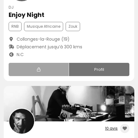
DJ
Enjoy Night
RNB
Musique Africaine
Zouk
Collonges-la-Rouge (19)
Déplacement jusqu’à 300 kms
N.C
Profil
10 avis