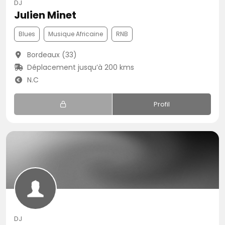
DJ
Julien Minet
Blues
Musique Africaine
RNB
Bordeaux (33)
Déplacement jusqu’à 200 kms
N.C
Profil
DJ