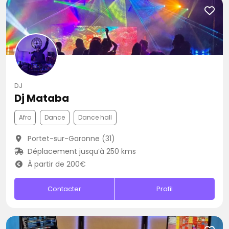
DJ
Dj Mataba
Afro
Dance
Dance hall
Portet-sur-Garonne (31)
Déplacement jusqu’à 250 kms
À partir de 200€
Contacter
Profil