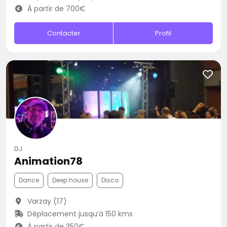
À partir de 700€
Contacter
Profil
DJ
Animation78
Dance
Deep house
Disco
Varzay (17)
Déplacement jusqu’à 150 kms
À partir de 350€