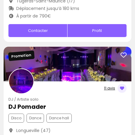
Tugéras-Saint-Maurice (17)
Déplacement jusqu’à 180 kms
À partir de 790€
Contacter
Profil
Promotion
11 avis
DJ / Artiste solo
DJ Pomader
Disco
Dance
Dance hall
Longueville (47)