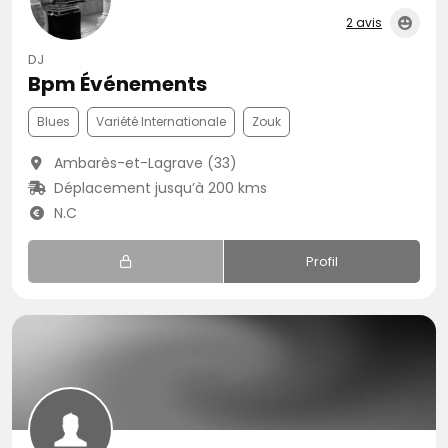
2 avis
DJ
Bpm Événements
Blues
Variété Internationale
Zouk
Ambarès-et-Lagrave (33)
Déplacement jusqu’à 200 kms
N.C
Profil