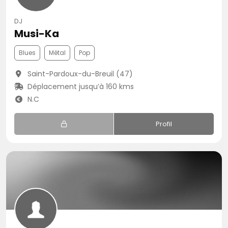
DJ
Musi-Ka
Blues
Métal
Pop
Saint-Pardoux-du-Breuil (47)
Déplacement jusqu’à 160 kms
N.C
Profil