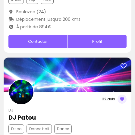
Boulazac (24)
Déplacement jusqu’à 200 kms
À partir de 894€
Contacter
Profil
32 avis
DJ
DJ Patou
Disco
Dance hall
Dance