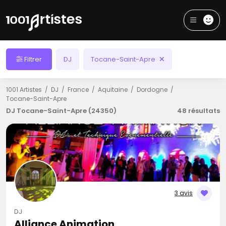
Filtrer
DJ
Tocane-Saint-Apre
1001 Artistes
DJ
France
Aquitaine
Dordogne
Tocane-Saint-Apre
DJ Tocane-Saint-Apre (24350)
48 résultats
3 avis
DJ
Alliance Animation