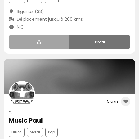
Biganos (33)
Déplacement jusqu’à 200 kms
N.C
Profil
5 avis
DJ
Music Paul
Blues
Métal
Pop