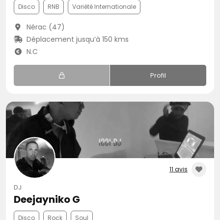
Disco
RNB
Variété Internationale
Nérac (47)
Déplacement jusqu’à 150 kms
N.C
Profil
11 avis
DJ
Deejayniko G
Disco
Rock
Soul