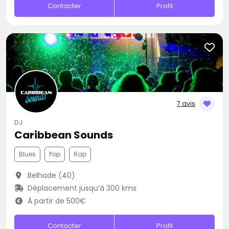
Contacter
Profil
7 avis
DJ
Caribbean Sounds
Blues
Pop
Rap
Belhade (40)
Déplacement jusqu’à 300 kms
À partir de 500€
Contacter
Profil