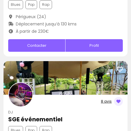
Blues
Pop
Rap
Périgueux (24)
Déplacement jusqu’à 130 kms
À partir de 230€
Contacter
Profil
8 avis
DJ
SGE événementiel
Blues
Pop
Rap