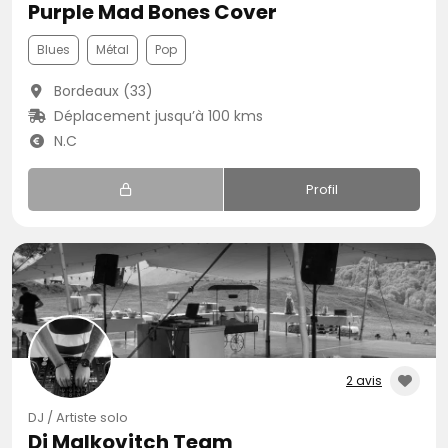
Purple Mad Bones Cover
Blues
Métal
Pop
Bordeaux (33)
Déplacement jusqu’à 100 kms
N.C
Profil
2 avis
DJ / Artiste solo
Dj Malkovitch Team