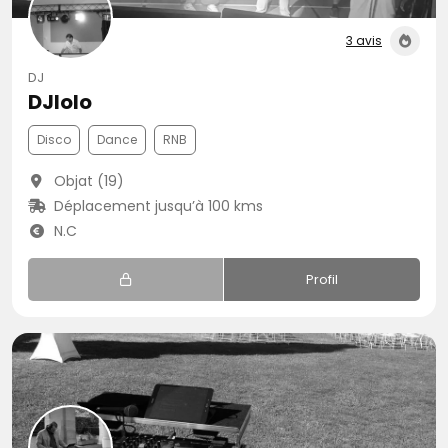
3 avis
DJ
DJlolo
Disco
Dance
RNB
Objat (19)
Déplacement jusqu’à 100 kms
N.C
Profil