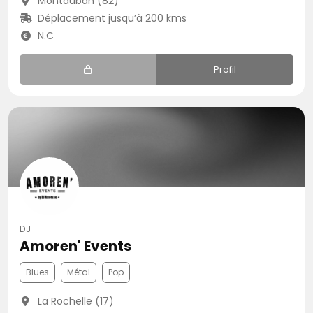
Montauban (82)
Déplacement jusqu’à 200 kms
N.C
Profil
DJ
Amoren' Events
Blues
Métal
Pop
La Rochelle (17)