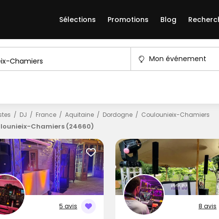
Sélections
Promotions
Blog
Recherc
Mon événement
istes
DJ
France
Aquitaine
Dordogne
Coulounieix-Chamiers
lounieix-Chamiers (24660)
5 avis
8 avis