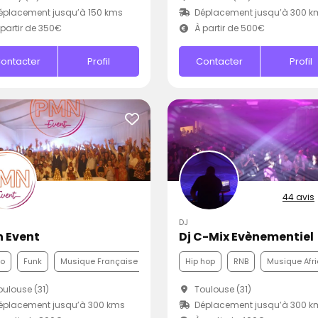
placement jusqu’à 150 kms
Déplacement jusqu’à 300 k
partir de 350€
À partir de 500€
ontacter
Profil
Contacter
Profil
44 avis
DJ
 Event
Dj C-Mix Evènementiel
co
Funk
Musique Française
Hip hop
RNB
Musique Afri
ulouse (31)
Toulouse (31)
éplacement jusqu’à 300 kms
Déplacement jusqu’à 300 k