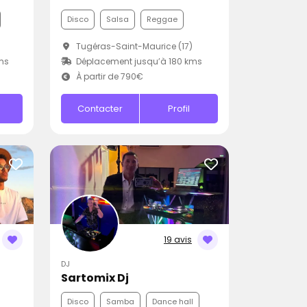
Disco
Salsa
Reggae
Tugéras-Saint-Maurice (17)
ms
Déplacement jusqu’à 180 kms
À partir de 790€
Contacter
Profil
19 avis
DJ
Sartomix Dj
Disco
Samba
Dance hall