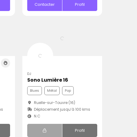
Contacter
Profil
DJ
Sono Lumière 16
Blues
Métal
Pop
Ruelle-sur-Touvre (16)
ms
Déplacement jusqu’à 100 kms
N.C
Profil