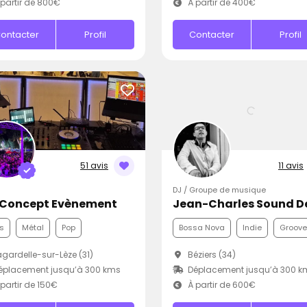
partir de 800€
À partir de 400€
ontacter
Profil
Contacter
Profil
51 avis
11 avis
DJ / Groupe de musique
 Concept Evènement
s
Métal
Pop
Bossa Nova
Indie
Groove
gardelle-sur-Lèze (31)
Béziers (34)
éplacement jusqu’à 300 kms
Déplacement jusqu’à 300 k
partir de 150€
À partir de 600€