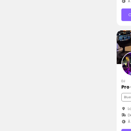
À 
C
DJ
Pro
Blue
La
D
À 