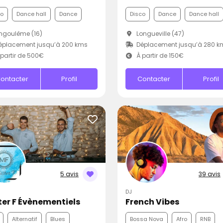
co
Dance hall
Dance
Disco
Dance
Dance hall
ngoulême (16)
Longueville (47)
éplacement jusqu’à 200 kms
Déplacement jusqu’à 280 k
partir de 500€
À partir de 150€
ontacter
Profil
Contacter
Profil
5 avis
39 avis
DJ
ter F Évènementiels
French Vibes
Alternatif
Blues
Bossa Nova
Afro
RNB