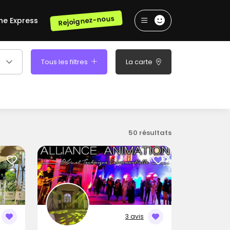
Rejoignez-nous
he Express
Tous les filtres
La carte
50 résultats
3 avis