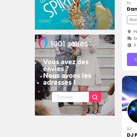
DJ
Dan
Blue
Pé
Dé
À 
C
DJ
DJ 