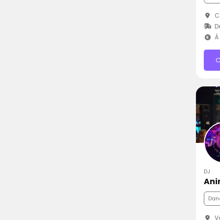
C
Dé
À 
C
DJ
Ani
Dan
Va