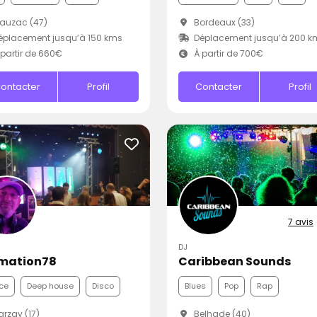
auzac (47)
Bordeaux (33)
placement jusqu’à 150 kms
Déplacement jusqu’à 200 k
partir de 660€
À partir de 700€
ontacter
Profil
Contacter
Profil
7 avis
DJ
mation78
Caribbean Sounds
ce
Deep house
Disco
Blues
Pop
Rap
rzay (17)
Belhade (40)