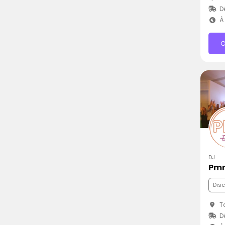
Dé
À 
C
DJ
Pmn
Dis
To
D