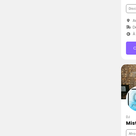
Dis
A
D
À 
C
DJ
Mis
Afro