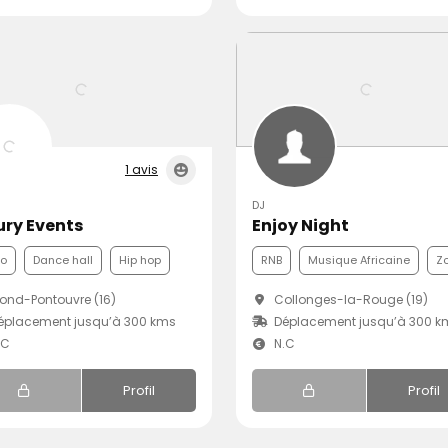
1 avis
DJ
ury Events
Enjoy Night
co
Dance hall
Hip hop
RNB
Musique Africaine
Z
nd-Pontouvre (16)
Collonges-la-Rouge (19)
éplacement jusqu’à 300 kms
Déplacement jusqu’à 300 k
.C
N.C
Profil
Profil