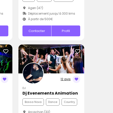
Agen (47)
ms
Déplacement jusqu’à 300 kms
À partir de 500€
Contacter
Profil
12 avis
DJ
Dj Evenements Animation
Bossa Nova
Dance
Country
Arcachon (33)