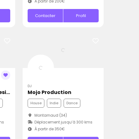
À partir de 200€
Contacter
Profil
DJ
Jean-Charles Sound Designer
Mojo Production
House
Indie
Dance
Montarnaud (34)
ms
Déplacement jusqu’à 300 kms
À partir de 350€