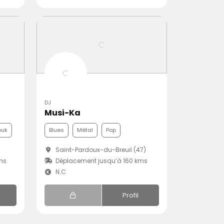
DJ
Musi-Ka
ouk
Blues
Métal
Pop
Saint-Pardoux-du-Breuil (47)
ms
Déplacement jusqu’à 160 kms
N.C
Profil