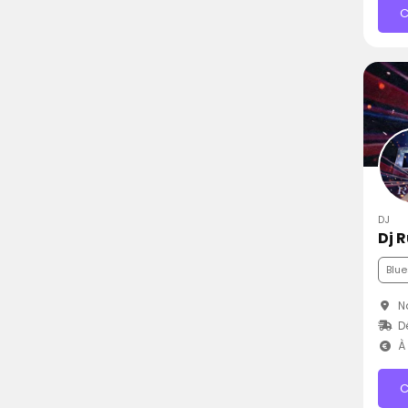
C
DJ
Dj 
Blue
Na
D
À 
C