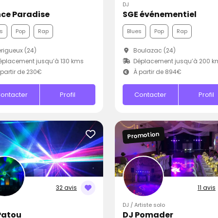
DJ
ce Paradise
SGE événementiel
s
Pop
Rap
Blues
Pop
Rap
rigueux (24)
Boulazac (24)
placement jusqu’à 130 kms
Déplacement jusqu’à 200 k
partir de 230€
À partir de 894€
ontacter
Profil
Contacter
Profil
Promotion
32 avis
11 avis
DJ / Artiste solo
Patou
DJ Pomader