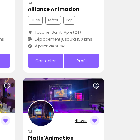
DJ
Alliance Animation
Blues
Métal
Pop
Tocane-Saint-Apre (24)
ms
Déplacement jusqu’à 150 kms
À partir de 300€
Contacter
Profil
41 avis
DJ
Platin'Animation