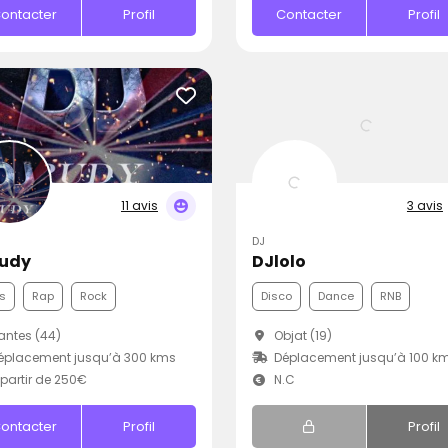
ontacter
Profil
Contacter
Profil
11 avis
3 avis
DJ
Rudy
DJlolo
s
Rap
Rock
Disco
Dance
RNB
ntes (44)
Objat (19)
éplacement jusqu’à 300 kms
Déplacement jusqu’à 100 k
partir de 250€
N.C
ontacter
Profil
Profil