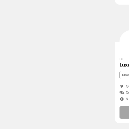
DJ
Lux
Dis
Go
D
N