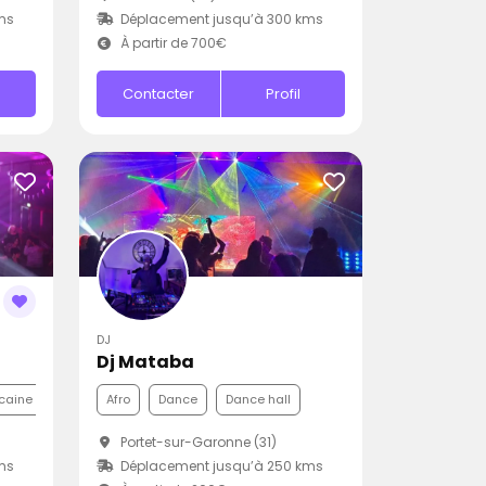
ms
Déplacement jusqu’à 300 kms
À partir de 700€
Contacter
Profil
DJ
Dj Mataba
caine
Afro
Dance
Dance hall
Portet-sur-Garonne (31)
ms
Déplacement jusqu’à 250 kms