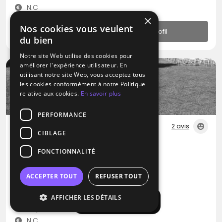
N.C
×
Nos cookies vous veulent
Profil
du bien
Notre site Web utilise des cookies pour
améliorer l'expérience utilisateur. En
utilisant notre site Web, vous acceptez tous
les cookies conformément à notre Politique
relative aux cookies.
En savoir plus
PERFORMANCE
2 avis
CIBLAGE
DJ
FONCTIONNALITÉ
Bpm Événements
Blues
Variété Internationale
Zouk
ACCEPTER TOUT
REFUSER TOUT
Ambarès-et-Lagrave (33)
AFFICHER LES DÉTAILS
Afficher la carte
Déplacement jusqu’à 200 kms
N.C