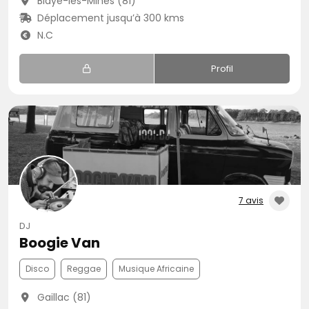
Blaye-les-Mines (81)
Déplacement jusqu’à 300 kms
N.C
Profil
7 avis
DJ
Boogie Van
Disco
Reggae
Musique Africaine
Gaillac (81)