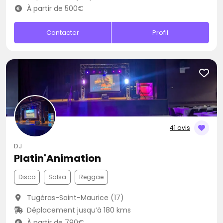
À partir de 500€
Contacter
Profil
41 avis
DJ
Platin'Animation
Disco
Salsa
Reggae
Tugéras-Saint-Maurice (17)
Déplacement jusqu’à 180 kms
À partir de 790€