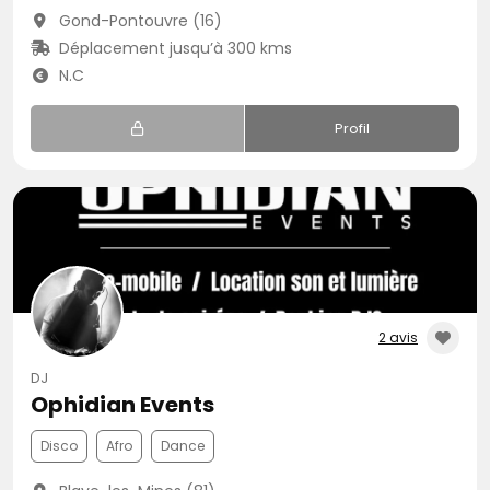
Gond-Pontouvre (16)
Déplacement jusqu’à 300 kms
N.C
Profil
2 avis
DJ
Ophidian Events
Disco
Afro
Dance