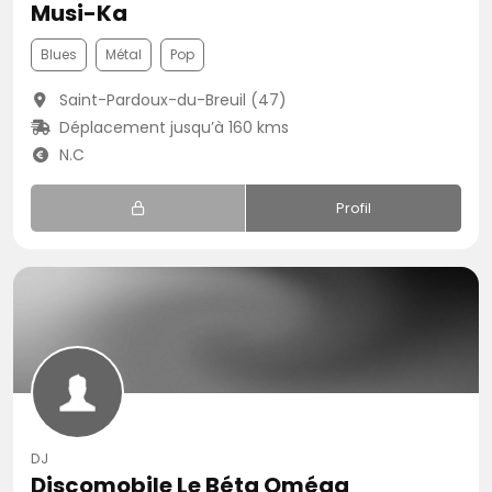
Musi-Ka
Blues
Métal
Pop
Saint-Pardoux-du-Breuil (47)
Déplacement jusqu’à 160 kms
N.C
Profil
DJ
Discomobile Le Béta Oméga