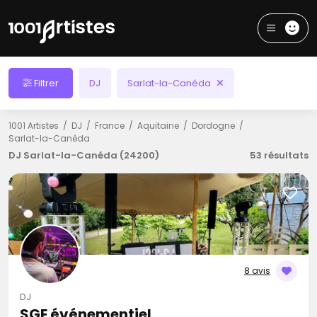
Filtrer
DJ
Sarlat-la-Canéda
1001 Artistes
DJ
France
Aquitaine
Dordogne
Sarlat-la-Canéda
DJ Sarlat-la-Canéda (24200)
53 résultats
8 avis
DJ
SGE événementiel