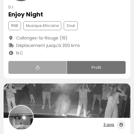
DJ
Enjoy Night
RNB
Musique Africaine
Zouk
Collonges-la-Rouge (19)
Déplacement jusqu’à 300 kms
N.C
Profil
3 avis