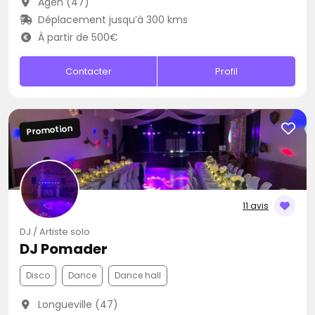
Agen (47)
Déplacement jusqu’à 300 kms
À partir de 500€
Contacter
Profil
Promotion
11 avis
DJ / Artiste solo
DJ Pomader
Disco
Dance
Dance hall
Longueville (47)