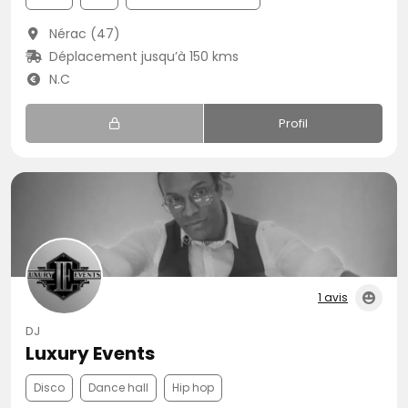
Nérac (47)
Déplacement jusqu’à 150 kms
N.C
Profil
1 avis
DJ
Luxury Events
Disco
Dance hall
Hip hop