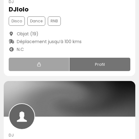
DJ
DJlolo
Disco
Dance
RNB
Objat (19)
Déplacement jusqu’à 100 kms
N.C
Profil
DJ