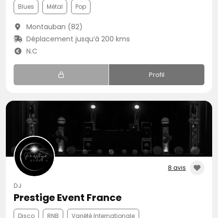
Blues
Métal
Pop
Montauban (82)
Déplacement jusqu’à 200 kms
N.C
Profil
8 avis
DJ
Prestige Event France
Disco
RNB
Variété Internationale