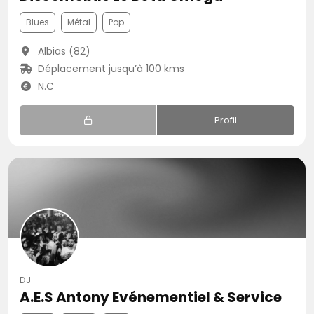
Blues
Métal
Pop
Albias (82)
Déplacement jusqu’à 100 kms
N.C
Profil
DJ
A.E.S Antony Evénementiel & Service