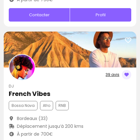
Contacter
Profil
39 avis
DJ
French Vibes
Bossa Nova
Afro
RNB
Bordeaux (33)
Déplacement jusqu’à 200 kms
À partir de 700€