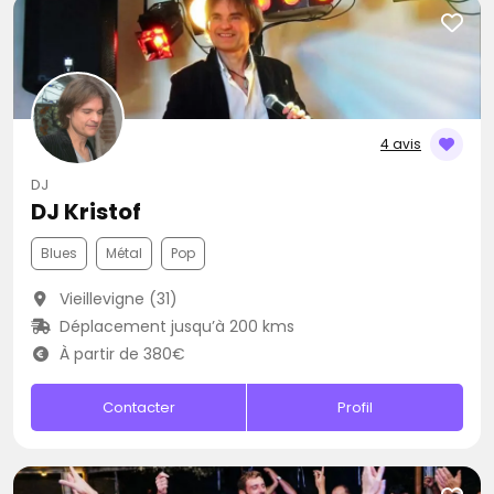
4 avis
DJ
DJ Kristof
Blues
Métal
Pop
Vieillevigne (31)
Déplacement jusqu’à 200 kms
À partir de 380€
Contacter
Profil