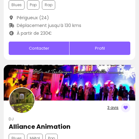
Blues
Pop
Rap
Périgueux (24)
Déplacement jusqu’à 130 kms
À partir de 230€
Contacter
Profil
3 avis
DJ
Alliance Animation
Blues
Métal
Pop