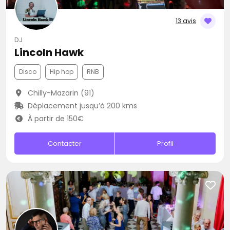
13 avis
DJ
Lincoln Hawk
Disco
Hip hop
RNB
Chilly-Mazarin (91)
Déplacement jusqu’à 200 kms
À partir de 150€
Contacter
Profil