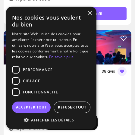
×
Contacter
Profil
Nos cookies vous veulent
du bien
Notre site Web utilise des cookies pour
améliorer l'expérience utilisateur. En
utilisant notre site Web, vous acceptez tous
les cookies conformément à notre Politique
relative aux cookies.
En savoir plus
PERFORMANCE
38 avis
CIBLAGE
DJ
Quatre Cent Quarante
FONCTIONNALITÉ
Blues
Métal
Pop
ACCEPTER TOUT
REFUSER TOUT
Louvres (95)
AFFICHER LES DÉTAILS
Déplacement jusqu’à 300 kms
Afficher la carte
À partir de 590€