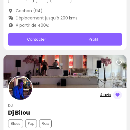
Cachan (94)
Déplacement jusqu’à 200 kms
À partir de 400€
Contacter
Profil
4 avis
DJ
Dj Bilou
Blues
Pop
Rap