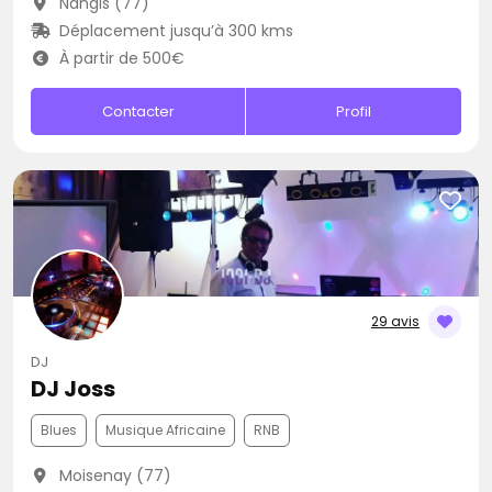
Nangis (77)
Déplacement jusqu’à 300 kms
À partir de 500€
Contacter
Profil
29 avis
DJ
DJ Joss
Blues
Musique Africaine
RNB
Moisenay (77)