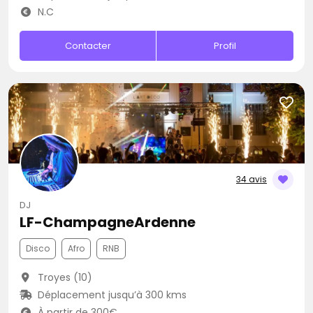
N.C
Contacter
Profil
34 avis
DJ
LF-ChampagneArdenne
Disco
Afro
RNB
Troyes (10)
Déplacement jusqu’à 300 kms
À partir de 300€