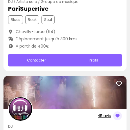
DJ / Artiste solo / Groupe de musique
PariSuperlive
Blues
Rock
Soul
Chevilly-Larue (94)
Déplacement jusqu’à 300 kms
À partir de 400€
Contacter
Profil
45 avis
DJ