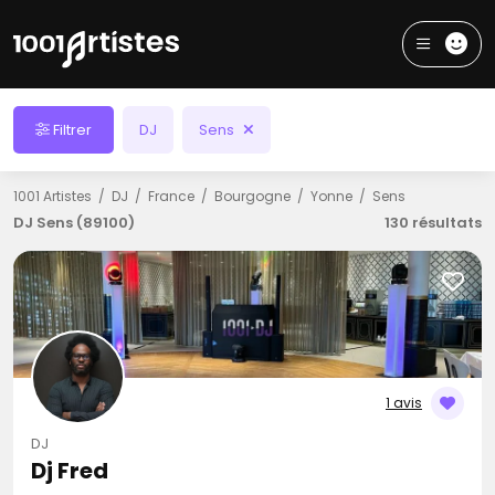
Filtrer
DJ
Sens
1001 Artistes
DJ
France
Bourgogne
Yonne
Sens
DJ Sens (89100)
130 résultats
1 avis
DJ
Dj Fred