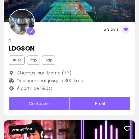
513 avis
DJ
LDGSON
Blues
Pop
Rap
Champs-sur-Marne (77)
Déplacement jusqu’à 300 kms
À partir de 590€
Contacter
Profil
Promotion