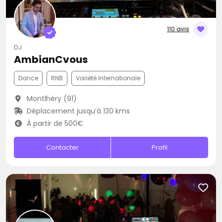
110 avis
DJ
AmbianCvous
Dance
RNB
Variété Internationale
Montlhéry (91)
Déplacement jusqu’à 130 kms
À partir de 500€
Contacter
Profil