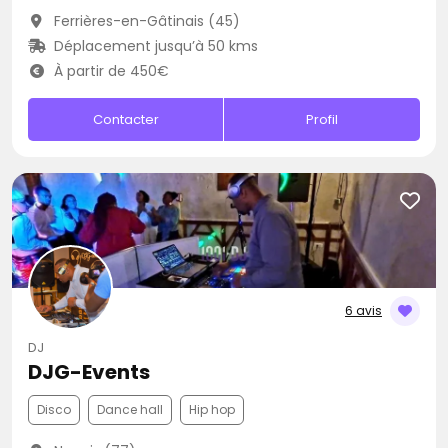
Ferrières-en-Gâtinais (45)
Déplacement jusqu’à 50 kms
À partir de 450€
Contacter
Profil
6 avis
DJ
DJG-Events
Disco
Dance hall
Hip hop