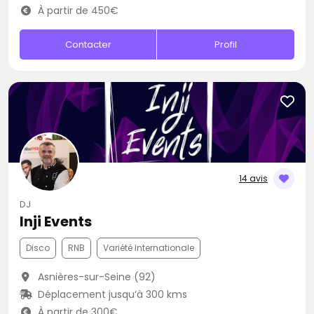
À partir de 450€
Contacter
Profil
14 avis
DJ
Inji Events
Disco
RNB
Variété Internationale
Asnières-sur-Seine (92)
Déplacement jusqu’à 300 kms
À partir de 300€