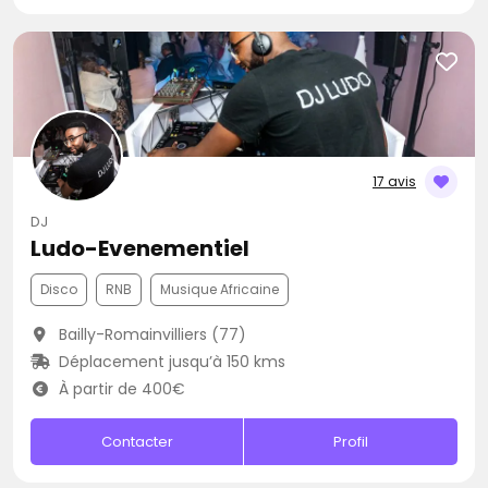
17 avis
DJ
Ludo-Evenementiel
Disco
RNB
Musique Africaine
Bailly-Romainvilliers (77)
Déplacement jusqu’à 150 kms
À partir de 400€
Contacter
Profil