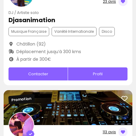
23 avis
DJ / Artiste solo
Djasanimation
Musique Française
Variété Internationale
Disco
Châtillon (92)
Déplacement jusqu’à 300 kms
À partir de 300€
Contacter
Profil
Promotion
113 avis