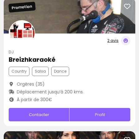
Promotion
2 avis
DJ
Breizhkaraoké
Country
Salsa
Dance
Orgères (35)
Déplacement jusqu’à 200 kms
À partir de 300€
Contacter
Profil