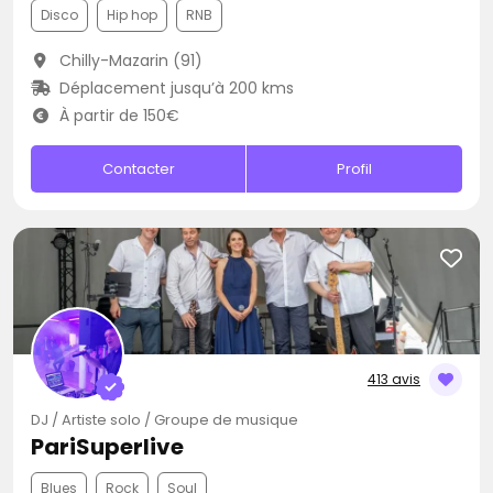
Disco
Hip hop
RNB
Chilly-Mazarin (91)
Déplacement jusqu’à 200 kms
À partir de 150€
Contacter
Profil
413 avis
DJ / Artiste solo / Groupe de musique
PariSuperlive
Blues
Rock
Soul