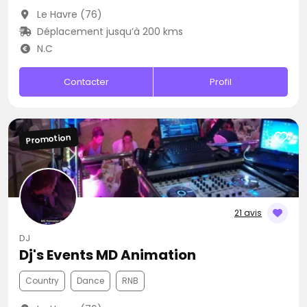
Le Havre (76)
Déplacement jusqu’à 200 kms
N.C
Contacter
Profil
Promotion
21 avis
DJ
Dj's Events MD Animation
Country
Dance
RNB