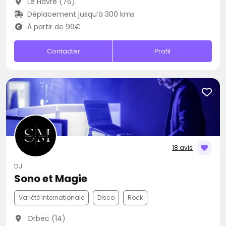
Le Havre (76)
Déplacement jusqu’à 300 kms
À partir de 99€
Contacter
Profil
18 avis
DJ
Sono et Magie
Variété Internationale
Disco
Rock
Orbec (14)