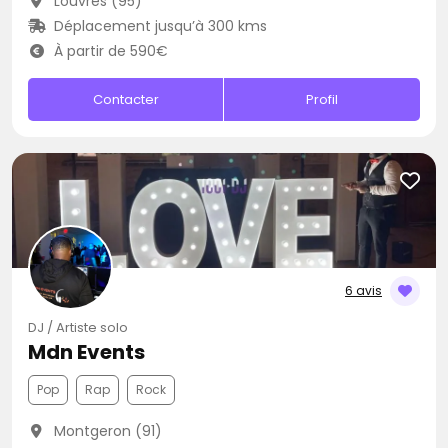
Louvres (95)
Déplacement jusqu’à 300 kms
À partir de 590€
Contacter
Profil
6 avis
DJ / Artiste solo
Mdn Events
Pop
Rap
Rock
Montgeron (91)