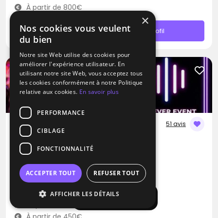
À partir de 800€
×
Nos cookies vous veulent
Contacter
Profil
du bien
Notre site Web utilise des cookies pour
améliorer l'expérience utilisateur. En
Promotion
utilisant notre site Web, vous acceptez tous
les cookies conformément à notre Politique
relative aux cookies.
En savoir plus
PERFORMANCE
51 avis
CIBLAGE
DJ / Artiste solo / Groupe de musique
FONCTIONNALITÉ
Agence Forever Event
Blues
Pop
Rap
ACCEPTER TOUT
REFUSER TOUT
Champigny-sur-Marne (94)
AFFICHER LES DÉTAILS
Afficher la carte
Déplacement jusqu’à 300 kms
À partir de 450€