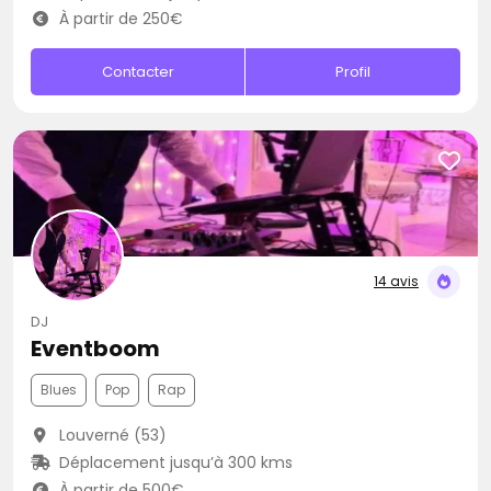
À partir de 250€
Contacter
Profil
14 avis
DJ
Eventboom
Blues
Pop
Rap
Louverné (53)
Déplacement jusqu’à 300 kms
À partir de 500€