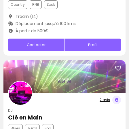
Country
RNB
Zouk
Troarn (14)
Déplacement jusqu’à 100 kms
À partir de 500€
Contacter
Profil
2 avis
DJ
Clé en Main
Blues
Métal
Pop