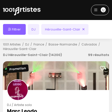
Filtrer
DJ
Hérouville-Saint-Clair
1001 Artistes
DJ
France
Basse-Normandie
Calvados
Hérouville-Saint-Clair
DJ Hérouville-Saint-Clair (14200)
99 résultats
Promotion
DJ / Artiste solo
Marc Leodo