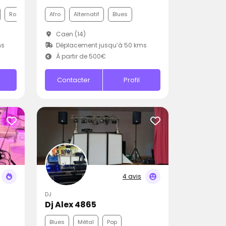
Rock
Afro
Alternatif
Blues
Caen (14)
ms
Déplacement jusqu’à 50 kms
À partir de 500€
Contacter
Profil
4 avis
DJ
Dj Alex 4865
Blues
Métal
Pop