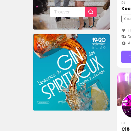
DJ
Keo
Cou
Tr
Dé
À 
C
DJ
Clé