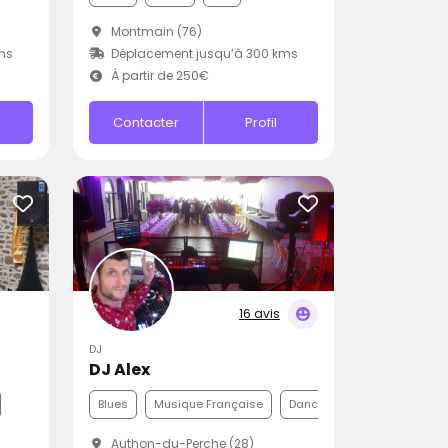
Montmain (76)
ms
Déplacement jusqu’à 300 kms
À partir de 250€
Contacter
Profil
16 avis
DJ
DJ Alex
Blues
Musique Française
Dance
Authon-du-Perche (28)