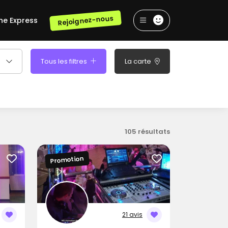
Rejoignez-nous
he Express
Tous les filtres
La carte
105 résultats
Promotion
21 avis