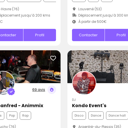
 Havre (76)
Louverné (53)
éplacement jusqu’à 200 kms
Déplacement jusqu’à 300 k
.C
À partir de 500€
ontacter
Profil
Contacter
Profil
69 avis
DJ
anfred - Animmix
Kondo Event's
s
Pop
Rap
Disco
Dance
Dance hall
chy (76)
Argentré-du-Plessis (35)