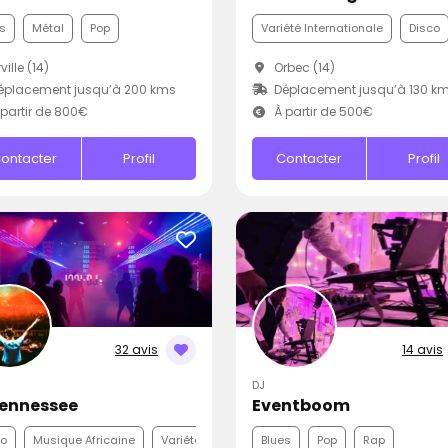
s
Métal
Pop
Variété Internationale
Disco
ville (14)
Orbec (14)
éplacement jusqu’à 200 kms
Déplacement jusqu’à 130 k
partir de 800€
À partir de 500€
ontacter
Profil
Contacter
Profil
32 avis
14 avis
DJ
Tennessee
Eventboom
co
Musique Africaine
Variété Internationale
Blues
Pop
Rap