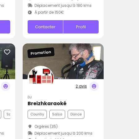
ms
Déplacement jusqu’à 180 kms
À partir de 150€
Contacter
Profil
Promotion
2 avis
DJ
Breizhkaraoké
Samba
Country
Salsa
Dance
Orgères (35)
ms
Déplacement jusqu’à 200 kms