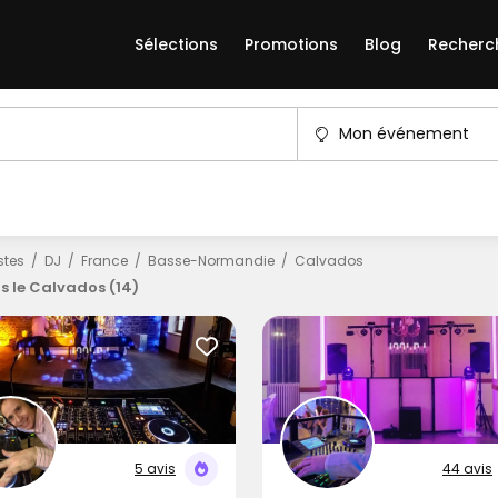
Sélections
Promotions
Blog
Recherc
Mon événement
istes
DJ
France
Basse-Normandie
Calvados
s le Calvados (14)
5 avis
44 avis