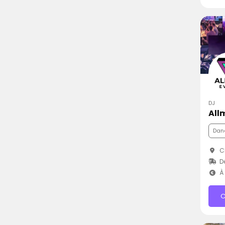
DJ
All
Dan
Ch
D
À 
C