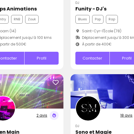
DJ
ps Animations
Funity - DJ's
ntry
RNB
Zouk
Blues
Pop
Rap
oarn (14)
Saint-Cyr-l'École (78)
placement jusqu’à 100 kms
Déplacement jusqu’à 300 k
partir de 500€
À partir de 400€
ontacter
Profil
Contacter
Profil
2 avis
18 avis
DJ
 en Main
Sono et Magie