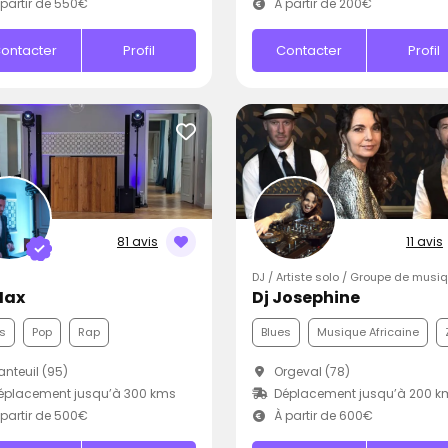
partir de 550€
À partir de 200€
ontacter
Profil
Contacter
Profil
81 avis
11 avis
DJ / Artiste solo / Groupe de musi
Max
Dj Josephine
s
Pop
Rap
Blues
Musique Africaine
nteuil (95)
Orgeval (78)
éplacement jusqu’à 300 kms
Déplacement jusqu’à 200 k
partir de 500€
À partir de 600€