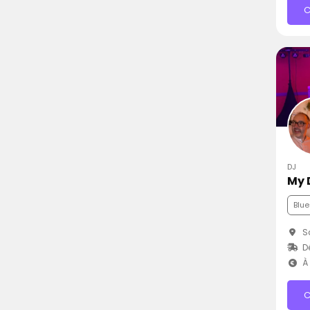
C
DJ
My 
Blue
Sa
D
À 
C