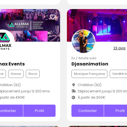
23 avis
DJ / Artiste solo
max Events
Djasanimation
ce
House
Disco
Musique Française
Variété I
âtillon (92)
Châtillon (92)
éplacement jusqu’à 300 kms
Déplacement jusqu’à 300 k
partir de 490€
À partir de 300€
ontacter
Profil
Contacter
Profil