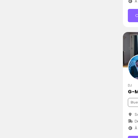
À 
C
DJ
G-
Blue
Sa
D
À 