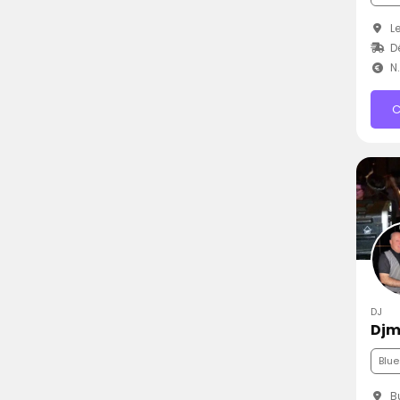
Le
D
N
C
DJ
Djm
Blue
Bu