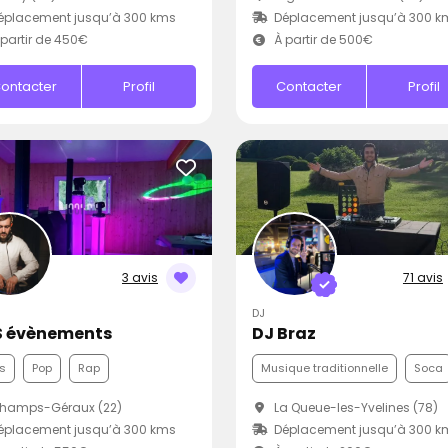
éplacement jusqu’à 300 kms
Déplacement jusqu’à 300 k
partir de 450€
À partir de 500€
ontacter
Profil
Contacter
Profil
3 avis
71 avis
DJ
 évènements
DJ Braz
s
Pop
Rap
Musique traditionnelle
Soca
hamps-Géraux (22)
La Queue-les-Yvelines (78)
éplacement jusqu’à 300 kms
Déplacement jusqu’à 300 k