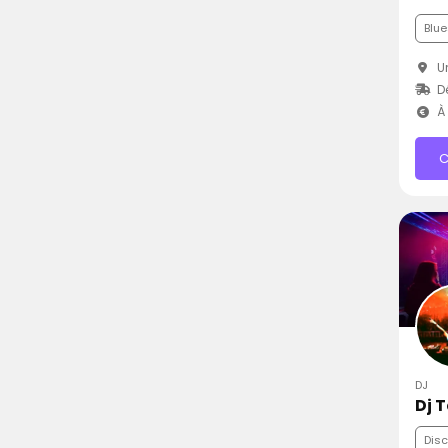
Blue
Ur
D
À 
C
DJ
Dj 
Dis