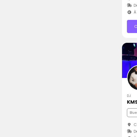
D
À 
C
DJ
KMS
Blue
C
D