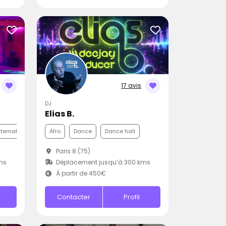
17 avis
DJ
Elias B.
nternationale
Disco
Afro
Dance
Dance hall
Paris 8 (75)
ms
Déplacement jusqu’à 300 kms
À partir de 450€
Contacter
Profil