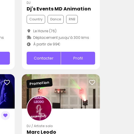
DJ
Dj's Events MD Animation
Country
Dance
RNB
Le Havre (76)
ms
Déplacement jusqu’à 300 kms
À partir de 99€
Contacter
Profil
Promotion
DJ / Artiste solo
Marc Leodo