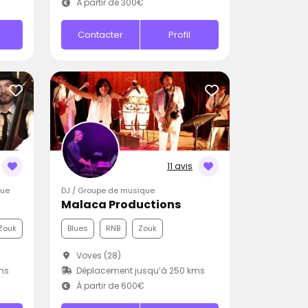
À partir de 300€
Contacter
Profil
11 avis
que
DJ / Groupe de musique
Malaca Productions
Zouk
Blues
RNB
Zouk
Voves (28)
ms
Déplacement jusqu’à 250 kms
À partir de 600€