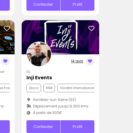
Contacter
Profil
14 avis
que
DJ
Inji Events
e Française
Pop
Disco
RNB
Variété Internationale
Asnières-sur-Seine (92)
ms
Déplacement jusqu’à 300 kms
À partir de 300€
Contacter
Profil