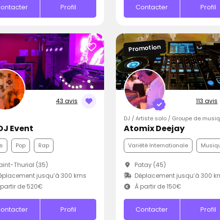
ontacter
Profil
Contacter
Profil
Promotion
43 avis
113 avis
DJ / Artiste solo / Groupe de musi
DJ Event
Atomix Deejay
s
Pop
Rap
Variété Internationale
Musiqu
int-Thurial (35)
Patay (45)
éplacement jusqu’à 300 kms
Déplacement jusqu’à 300 k
partir de 520€
À partir de 150€
ontacter
Profil
Contacter
Profil