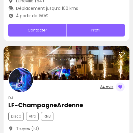
Lunéville (54)
Déplacement jusqu’à 100 kms
À partir de 150€
Contacter
Profil
34 avis
DJ
LF-ChampagneArdenne
Disco
Afro
RNB
Troyes (10)