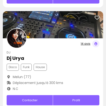
14 avis
DJ
Dj Urya
Disco
Funk
House
Melun (77)
Déplacement jusqu’à 300 kms
N.C
Contacter
Profil