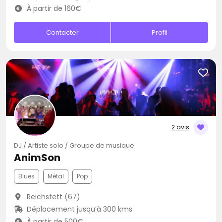
À partir de 160€
Contacter
Profil
2 avis
DJ / Artiste solo / Groupe de musique
AnimSon
Blues
Métal
Pop
Reichstett (67)
Déplacement jusqu’à 300 kms
À partir de 500€