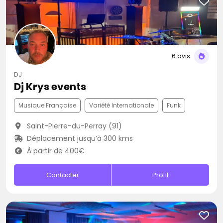
6 avis
DJ
Dj Krys events
Musique Française
Variété Internationale
Funk
Saint-Pierre-du-Perray (91)
Déplacement jusqu’à 300 kms
À partir de 400€
Contacter
Profil