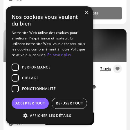
×
Profil
Nos cookies vous veulent
du bien
Notre site Web utilise des cookies pour
améliorer l'expérience utilisateur. En
utilisant notre site Web, vous acceptez tous
les cookies conformément à notre Politique
relative aux cookies.
En savoir plus
PERFORMANCE
7 avis
CIBLAGE
DJ
Loïc DJ Créateur D'ambiance
FONCTIONNALITÉ
Blues
Métal
Pop
ACCEPTER TOUT
REFUSER TOUT
Oron (57)
AFFICHER LES DÉTAILS
Déplacement jusqu’à 300 kms
Afficher la carte
N.C