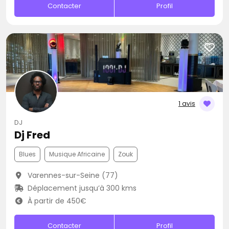
Contacter
Profil
1 avis
DJ
Dj Fred
Blues
Musique Africaine
Zouk
Varennes-sur-Seine (77)
Déplacement jusqu’à 300 kms
À partir de 450€
Contacter
Profil