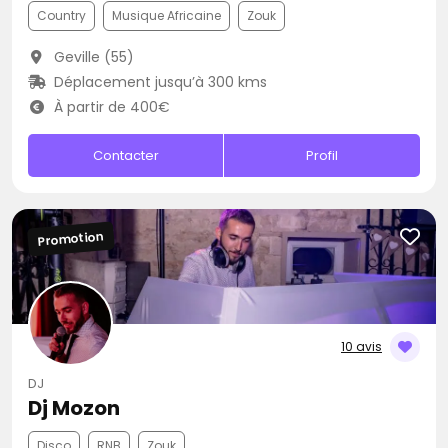
Country
Musique Africaine
Zouk
Geville (55)
Déplacement jusqu’à 300 kms
À partir de 400€
Contacter
Profil
Promotion
10 avis
DJ
Dj Mozon
Disco
RNB
Zouk