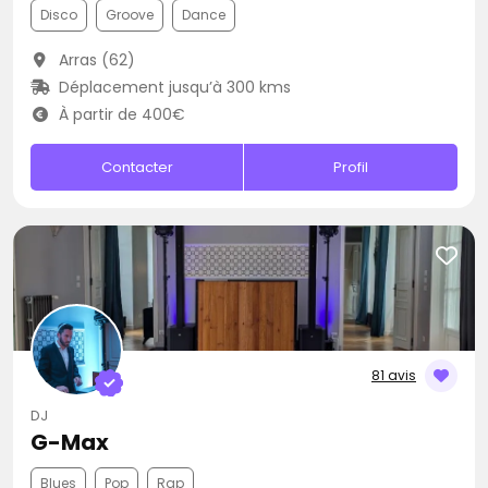
Disco
Groove
Dance
Arras (62)
Déplacement jusqu’à 300 kms
À partir de 400€
Contacter
Profil
81 avis
DJ
G-Max
Blues
Pop
Rap