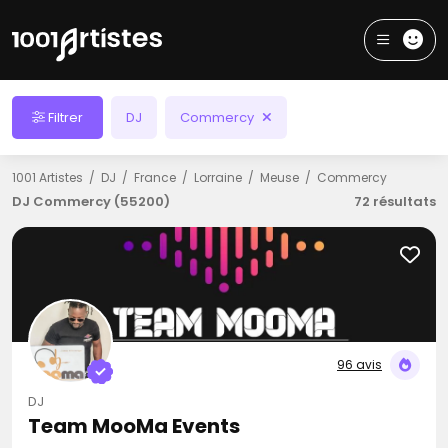
Filtrer
DJ
Commercy
1001 Artistes
DJ
France
Lorraine
Meuse
Commercy
DJ Commercy (55200)
72 résultats
96 avis
DJ
Team MooMa Events