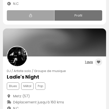
N.C
Profil
1 avis
DJ / Artiste solo / Groupe de musique
Ladie's Night
Blues
Métal
Pop
Metz (57)
Déplacement jusqu’à 160 kms
N.C