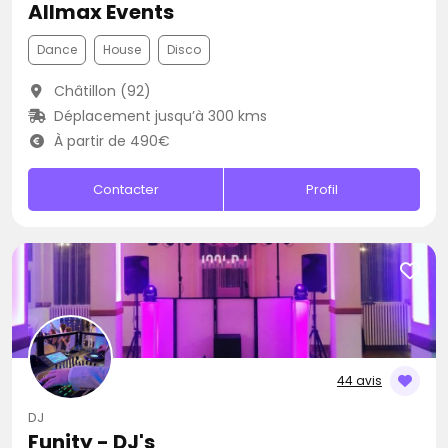
Allmax Events
Dance
House
Disco
Châtillon (92)
Déplacement jusqu’à 300 kms
À partir de 490€
Contacter
Profil
44 avis
DJ
Funity - DJ's