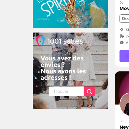
DJ
Mov
Dis
St
D
À 
C
DJ