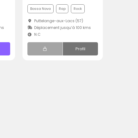
Bossa Nova
Rap
Rock
Puttelange-aux-Lacs (57)
ms
Déplacement jusqu’à 100 kms
N.C
Profil