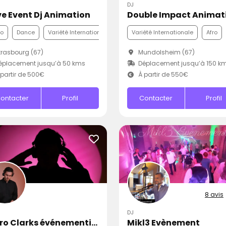
DJ
e Event Dj Animation
Double Impact Animat
co
Dance
Variété Internationale
Variété Internationale
Afro
rasbourg (67)
Mundolsheim (67)
éplacement jusqu’à 50 kms
Déplacement jusqu’à 150 k
partir de 500€
À partir de 550€
ontacter
Profil
Contacter
Profil
8 avis
DJ
Neyro Clarks événementiel
Mikl3 Evènement