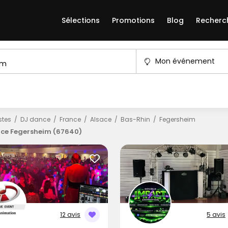
Sélections
Promotions
Blog
Recherc
Mon événement
istes
DJ dance
France
Alsace
Bas-Rhin
Fegersheim
ce Fegersheim (67640)
12 avis
5 avis