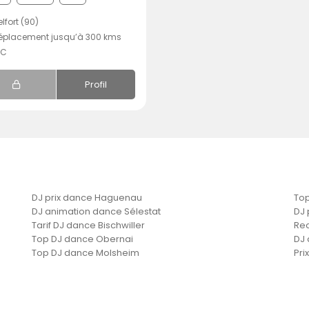
lfort (90)
éplacement jusqu’à 300 kms
.C
Profil
DJ prix dance Haguenau
Top
DJ animation dance Sélestat
DJ 
Tarif DJ dance Bischwiller
Re
Top DJ dance Obernai
DJ 
Top DJ dance Molsheim
Pri