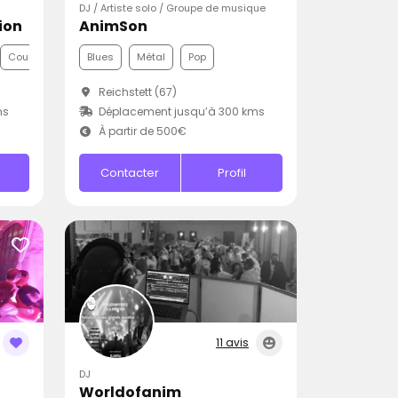
DJ / Artiste solo / Groupe de musique
ion
AnimSon
Country
Blues
Métal
Pop
Reichstett (67)
ms
Déplacement jusqu’à 300 kms
À partir de 500€
Contacter
Profil
11 avis
DJ
Worldofanim