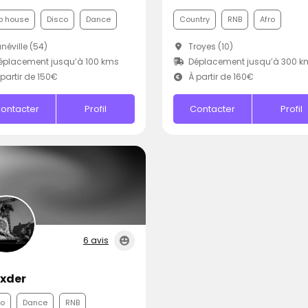
p house
Disco
Dance
Country
RNB
Afro
néville (54)
Troyes (10)
placement jusqu’à 100 kms
Déplacement jusqu’à 300 k
partir de 150€
À partir de 160€
ontacter
Profil
Contacter
Profil
6 avis
xder
co
Dance
RNB