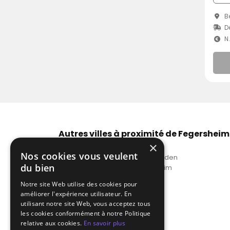
Be
D
N
Autres villes à proximité de Fegersheim
×
DJ tarif dance Strasbourg
Nos cookies vous veulent
Prix DJ dance Illkirch-Graffenstaden
du bien
DJ pour soirée dance Lingolsheim
Tarif DJ dance Ostwald
Notre site Web utilise des cookies pour
Top DJ dance Brumath
améliorer l'expérience utilisateur. En
Voir plus
utilisant notre site Web, vous acceptez tous
les cookies conformément à notre Politique
relative aux cookies.
En savoir plus