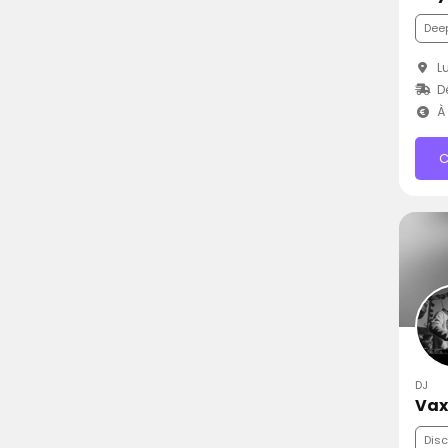
Dee
Lu
Dé
À 
C
DJ
Vax
Dis