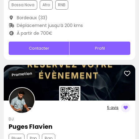
Bossa Nova
Afro
RNB
Bordeaux (33)
Déplacement jusqu’à 200 kms
À partir de 700€
Contacter
Profil
Promotion
5 avis
DJ
Puges Flavien
Blues
Pop
Rap