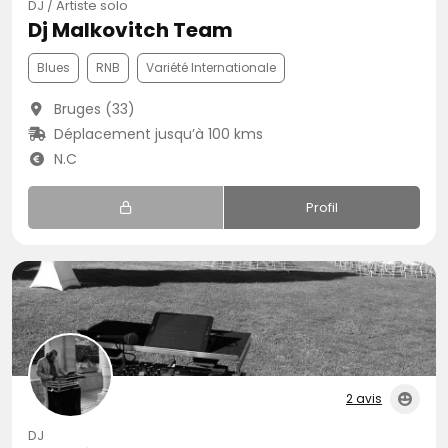
DJ / Artiste solo
Dj Malkovitch Team
Blues
RNB
Variété Internationale
Bruges (33)
Déplacement jusqu’à 100 kms
N.C
Profil
2 avis
DJ