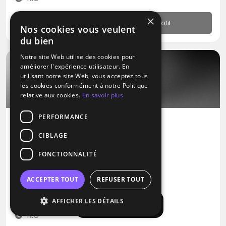
×
Profil
Nos cookies vous veulent
du bien
Notre site Web utilise des cookies pour
améliorer l'expérience utilisateur. En
utilisant notre site Web, vous acceptez tous
les cookies conformément à notre Politique
relative aux cookies.
En savoir plus
PERFORMANCE
CIBLAGE
DJ
Enjoy Night
FONCTIONNALITÉ
RNB
Musique Africaine
Zouk
ACCEPTER TOUT
REFUSER TOUT
Collonges-la-Rouge (19)
AFFICHER LES DÉTAILS
Déplacement jusqu’à 300 kms
Afficher la carte
N.C