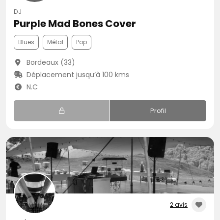
DJ
Purple Mad Bones Cover
Blues
Métal
Pop
Bordeaux (33)
Déplacement jusqu’à 100 kms
N.C
Profil
2 avis