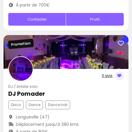
À partir de 700€
Contacter
Profil
Promotion
11 avis
DJ / Artiste solo
DJ Pomader
Disco
Dance
Dance hall
Longueville (47)
Déplacement jusqu’à 280 kms
À partir de 150€