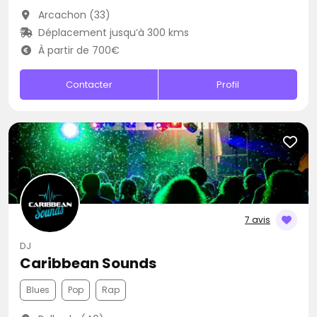
Arcachon (33)
Déplacement jusqu’à 300 kms
À partir de 700€
Contacter
Profil
7 avis
DJ
Caribbean Sounds
Blues
Pop
Rap