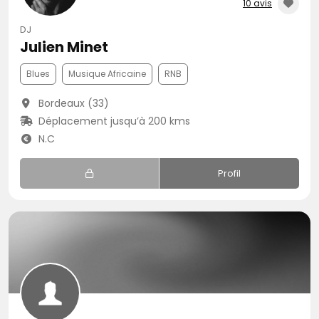
10 avis
DJ
Julien Minet
Blues
Musique Africaine
RNB
Bordeaux (33)
Déplacement jusqu’à 200 kms
N.C
Profil