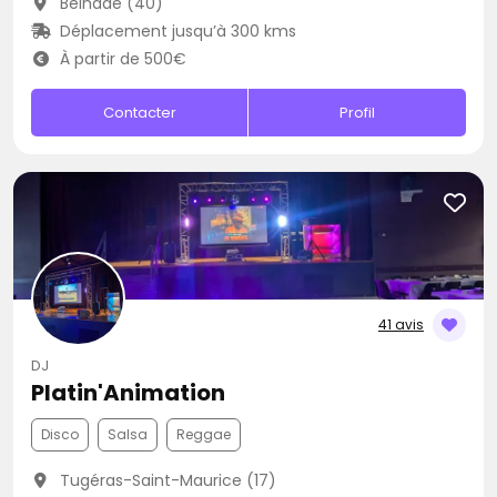
Belhade (40)
Déplacement jusqu’à 300 kms
À partir de 500€
Contacter
Profil
41 avis
DJ
Platin'Animation
Disco
Salsa
Reggae
Tugéras-Saint-Maurice (17)