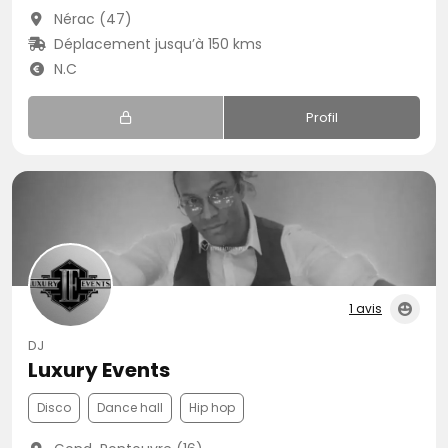
Nérac (47)
Déplacement jusqu’à 150 kms
N.C
Profil
1 avis
DJ
Luxury Events
Disco
Dance hall
Hip hop