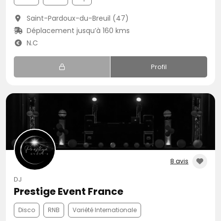
Saint-Pardoux-du-Breuil (47)
Déplacement jusqu’à 160 kms
N.C
Profil
8 avis
DJ
Prestige Event France
Disco
RNB
Variété Internationale