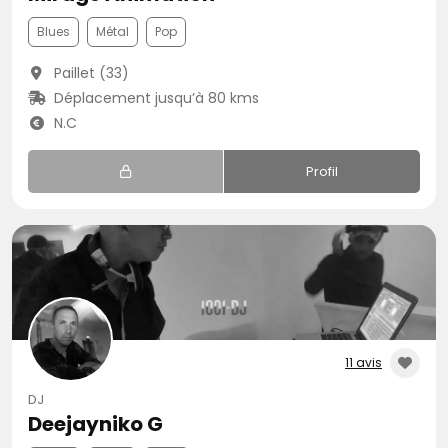
Blues
Métal
Pop
Paillet (33)
Déplacement jusqu’à 80 kms
N.C
Profil
11 avis
DJ
Deejayniko G