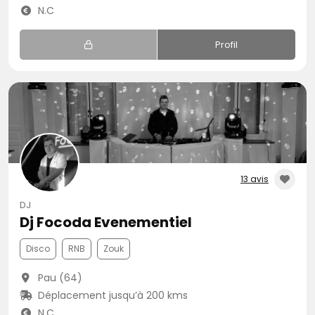
N.C
Profil
13 avis
DJ
Dj Focoda Evenementiel
Disco
RNB
Zouk
Pau (64)
Déplacement jusqu’à 200 kms
N.C