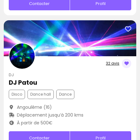
Contacter
Profil
32 avis
DJ
DJ Patou
Disco
Dance hall
Dance
Angoulême (16)
Déplacement jusqu’à 200 kms
À partir de 500€
Contacter
Profil