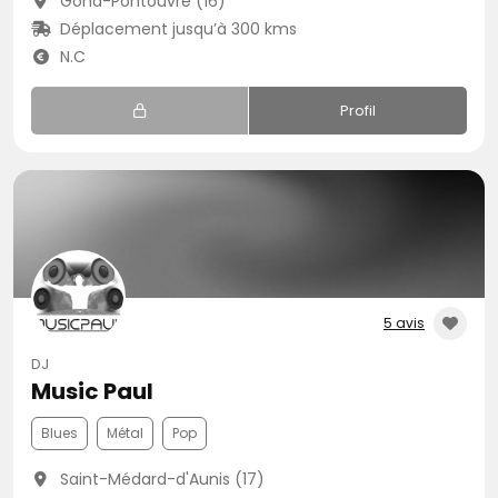
Gond-Pontouvre (16)
Déplacement jusqu’à 300 kms
N.C
Profil
5 avis
DJ
Music Paul
Blues
Métal
Pop
Saint-Médard-d'Aunis (17)