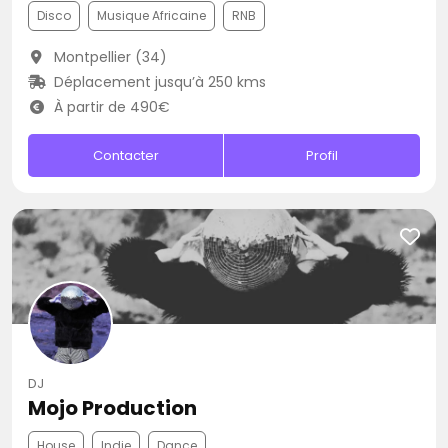
Disco
Musique Africaine
RNB
Montpellier (34)
Déplacement jusqu’à 250 kms
À partir de 490€
Contacter
Profil
DJ
Mojo Production
House
Indie
Dance