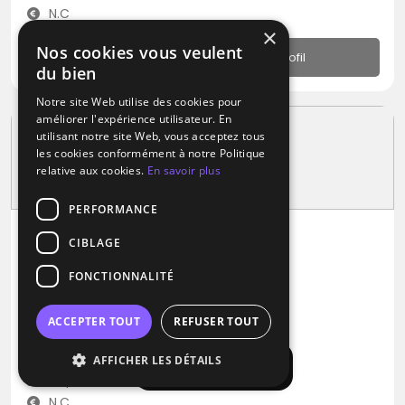
N.C
×
Nos cookies vous veulent
Profil
du bien
Notre site Web utilise des cookies pour
améliorer l'expérience utilisateur. En
utilisant notre site Web, vous acceptez tous
les cookies conformément à notre Politique
relative aux cookies.
En savoir plus
PERFORMANCE
CIBLAGE
DJ
FONCTIONNALITÉ
Yannick Asensio
RNB
Musique Africaine
Zouk
ACCEPTER TOUT
REFUSER TOUT
Combaillaux (34)
AFFICHER LES DÉTAILS
Afficher la carte
Déplacement jusqu’à 80 kms
N.C