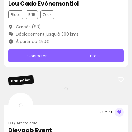
Lou Cade Evénementiel
Blues
RNB
Zouk
Carcès (83)
Déplacement jusqu’à 300 kms
À partir de 450€
Contacter
Profil
Promotion
34 avis
DJ / Artiste solo
Djeygab Event