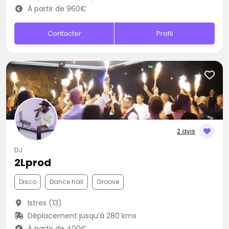
À partir de 960€
Contacter
Profil
2 avis
DJ
2Lprod
Disco
Dance hall
Groove
Istres (13)
Déplacement jusqu’à 280 kms
À partir de 400€