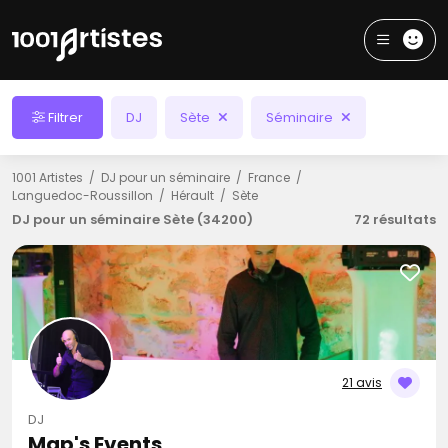
Filtrer
DJ
Sète
Séminaire
1001 Artistes
DJ pour un séminaire
France
Languedoc-Roussillon
Hérault
Sète
DJ pour un séminaire Sète (34200)
72 résultats
21 avis
DJ
Map's Events