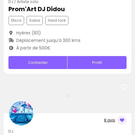
DJ / Artiste solo
Prom'Art DJ Didou
Disco
Salsa
Hard rock
Hyères (83)
Déplacement jusqu’à 300 kms
À partir de 500€
Contacter
Profil
8 avis
DJ