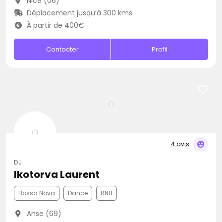
Nice (06)
Déplacement jusqu’à 300 kms
À partir de 400€
Contacter
Profil
4 avis
DJ
Ikotorva Laurent
Bossa Nova
Dance
RNB
Anse (69)