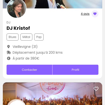
4 avis
DJ
DJ Kristof
Blues
Métal
Pop
Vieillevigne (31)
Déplacement jusqu’à 200 kms
À partir de 380€
Contacter
Profil