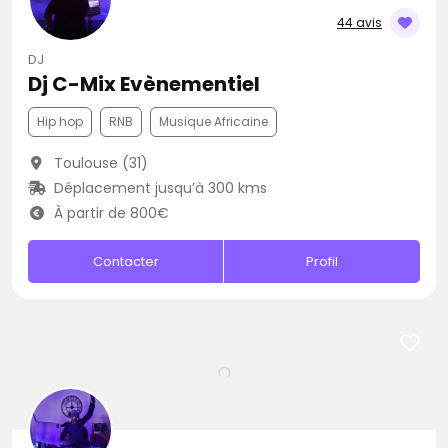
44 avis
DJ
Dj C-Mix Evènementiel
Hip hop
RNB
Musique Africaine
Toulouse (31)
Déplacement jusqu’à 300 kms
À partir de 800€
Contacter
Profil