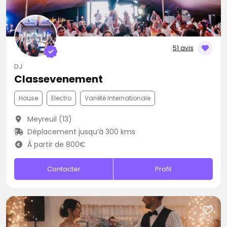
51 avis
DJ
Classevenement
House
Electro
Variété Internationale
Meyreuil (13)
Déplacement jusqu’à 300 kms
À partir de 800€
Contacter
Profil