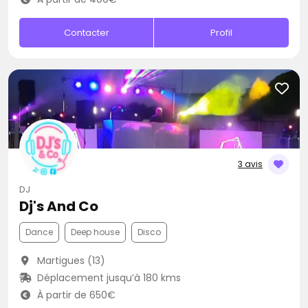
Contacter
Profil
3 avis
DJ
Dj's And Co
Dance
Deep house
Disco
Martigues (13)
Déplacement jusqu’à 180 kms
À partir de 650€