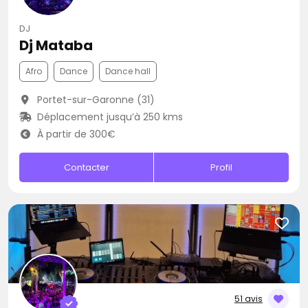
DJ
Dj Mataba
Afro
Dance
Dance hall
Portet-sur-Garonne (31)
Déplacement jusqu’à 250 kms
À partir de 300€
Contacter
Profil
51 avis