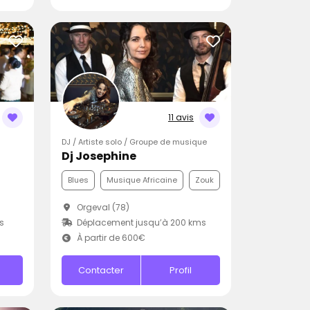
11 avis
DJ / Artiste solo / Groupe de musique
Dj Josephine
Blues
Musique Africaine
Zouk
Orgeval (78)
s
Déplacement jusqu’à 200 kms
À partir de 600€
Contacter
Profil