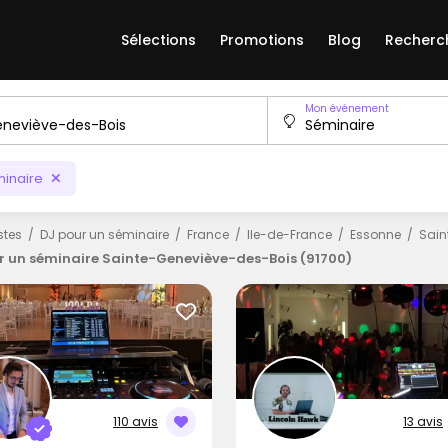
Sélections
Promotions
Blog
Recherc
Mon événement
inaire
istes
DJ pour un séminaire
France
Ile-de-France
Essonne
Sain
r un séminaire Sainte-Geneviève-des-Bois (91700)
110 avis
13 avis