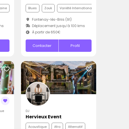
aine
Blues
Zouk
Variété Internationale
Fontenay-lès-Briis (91)
ms
Déplacement jusqu’à 100 kms
À partir de 650€
Contacter
Profil
que
DJ
Hervieux Event
Acoustique
Afro
Alternatif