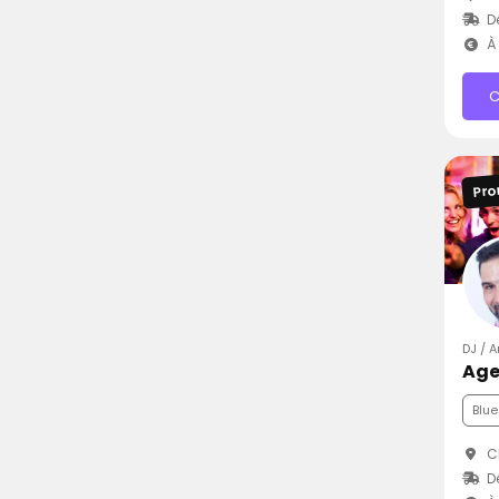
D
À 
C
Pro
DJ / 
Age
Blue
C
D