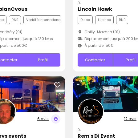
DJ
bianCvous
Lincoln Hawk
ce
RNB
Variété Internationale
Disco
Hip hop
RNB
ntlhéry (91)
Chilly-Mazarin (91)
placement jusqu’à 130 kms
Déplacement jusqu’à 200 k
partir de 500€
À partir de 150€
ontacter
Profil
Contacter
Profil
6 avis
12 avis
DJ
Krys events
Rem's Dj Event