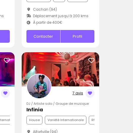
Cachan (94)
ms
Déplacement jusqu’à 200 kms
À partir de 400€
Contacter
Profil
7 avis
DJ / Artiste solo / Groupe de musique
Infinia
nternationale
Disco
House
Variété Internationale
RNB
Alfortville (94)