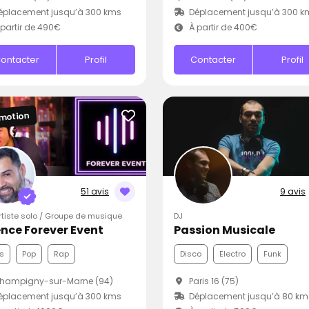
éplacement jusqu’à 300 kms
Déplacement jusqu’à 300 k
partir de 490€
À partir de 400€
ontacter
Profil
Contacter
Profil
motion
51 avis
9 avis
Artiste solo / Groupe de musique
DJ
nce Forever Event
Passion Musicale
s
Pop
Rap
Disco
Electro
Funk
hampigny-sur-Marne (94)
Paris 16 (75)
éplacement jusqu’à 300 kms
Déplacement jusqu’à 80 km