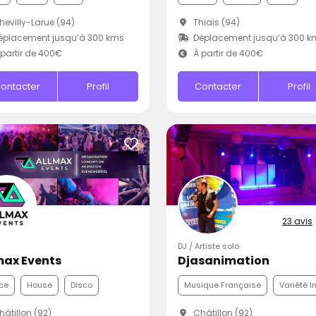
evilly-Larue (94)
Thiais (94)
éplacement jusqu’à 300 kms
Déplacement jusqu’à 300 k
partir de 400€
À partir de 400€
ontacter
Profil
Contacter
Profil
23 avis
DJ / Artiste solo
max Events
Djasanimation
ce
House
Disco
Musique Française
Variété I
âtillon (92)
Châtillon (92)