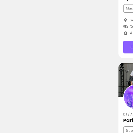
Mus
Sa
D
À 
C
DJ / 
Par
Blue