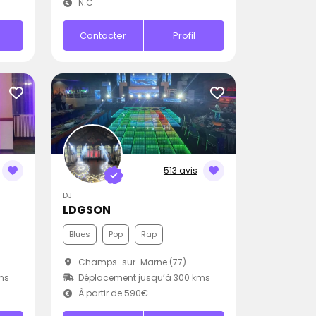
N.C
Contacter
Profil
513 avis
DJ
LDGSON
Blues
Pop
Rap
Champs-sur-Marne (77)
ms
Déplacement jusqu’à 300 kms
À partir de 590€