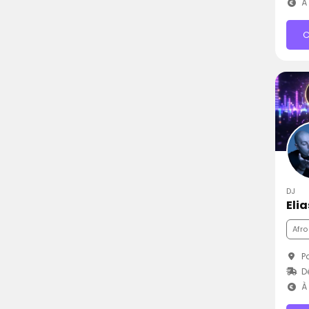
À 
C
DJ
Elia
Afro
Pa
D
À 