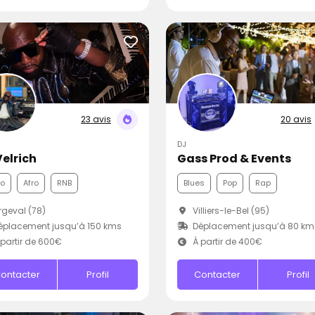
23 avis
20 avis
DJ
Velrich
Gass Prod & Events
co
Afro
RNB
Blues
Pop
Rap
geval (78)
Villiers-le-Bel (95)
placement jusqu’à 150 kms
Déplacement jusqu’à 80 km
partir de 600€
À partir de 400€
ontacter
Profil
Contacter
Profil