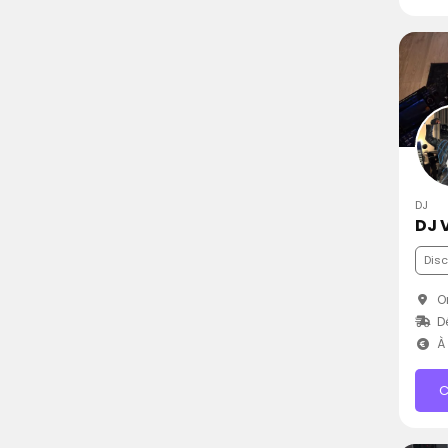
DJ
DJ 
Dis
Or
Dé
À 
C