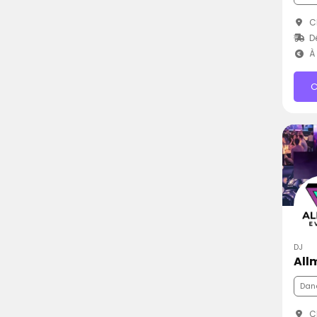
Ch
D
À 
C
DJ
All
Dan
Ch