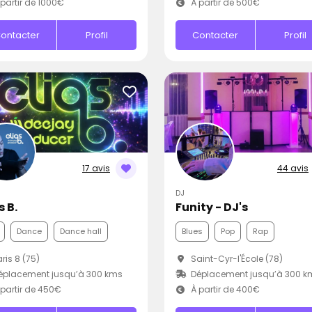
partir de 1000€
À partir de 500€
ontacter
Profil
Contacter
Profil
17 avis
44 avis
DJ
s B.
Funity - DJ's
Dance
Dance hall
Blues
Pop
Rap
ris 8 (75)
Saint-Cyr-l'École (78)
éplacement jusqu’à 300 kms
Déplacement jusqu’à 300 k
partir de 450€
À partir de 400€