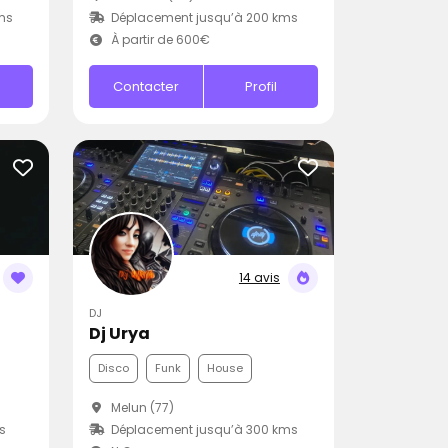
ms
Déplacement jusqu’à 200 kms
À partir de 600€
Contacter
Profil
14 avis
DJ
Dj Urya
Disco
Funk
House
Melun (77)
s
Déplacement jusqu’à 300 kms