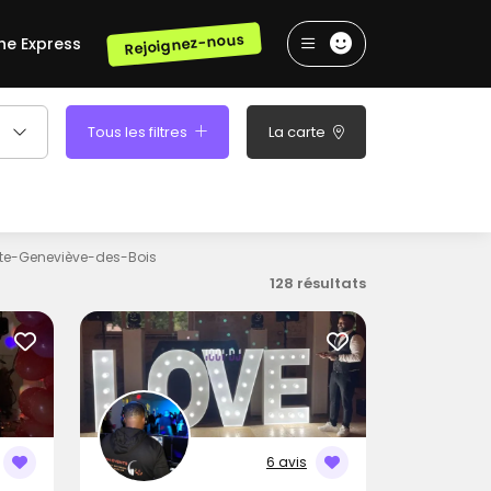
Rejoignez-nous
he Express
Tous les filtres
La carte
te-Geneviève-des-Bois
128 résultats
6 avis