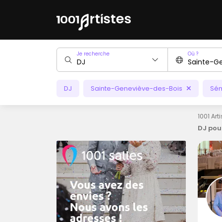
Je recherche
Où ?
DJ
Sainte-Geneviève-des-Bois
Sém
1001 Art
DJ pou