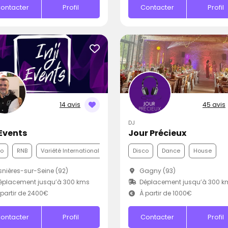
ontacter
Profil
Contacter
Profil
14 avis
45 avis
DJ
 Events
Jour Précieux
co
RNB
Variété Internationale
Disco
Dance
House
nières-sur-Seine (92)
Gagny (93)
éplacement jusqu’à 300 kms
Déplacement jusqu’à 300 k
partir de 2400€
À partir de 1000€
ontacter
Profil
Contacter
Profil