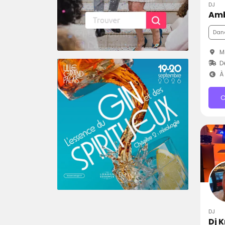
DJ
Am
Dan
Mo
Dé
À 
C
DJ
Dj 