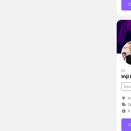
C
DJ
Inji
Dis
As
D
À 
C