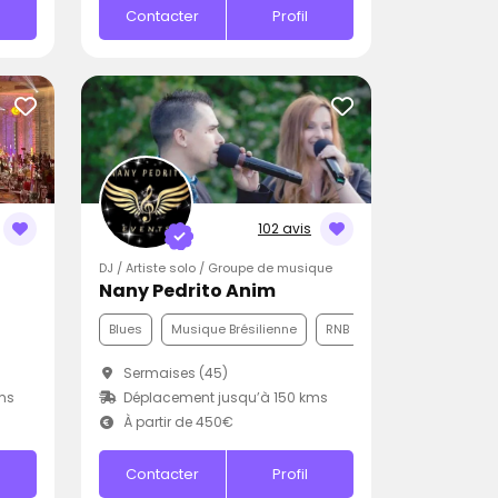
Contacter
Profil
102 avis
DJ / Artiste solo / Groupe de musique
Nany Pedrito Anim
Blues
Musique Brésilienne
RNB
Sermaises (45)
ms
Déplacement jusqu’à 150 kms
À partir de 450€
Contacter
Profil