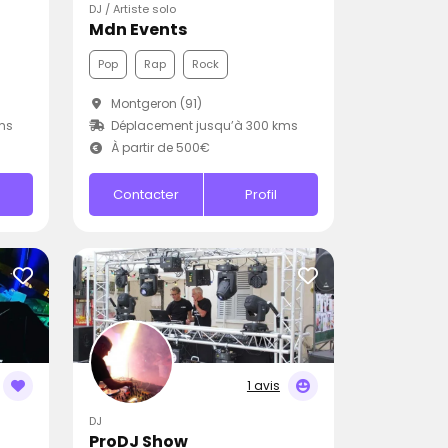
DJ / Artiste solo
Mdn Events
Pop
Rap
Rock
Montgeron (91)
ms
Déplacement jusqu’à 300 kms
À partir de 500€
Contacter
Profil
1 avis
DJ
ProDJ Show