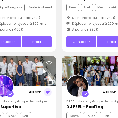
ique Française
Variété Internationale
Funk
Blues
Zouk
Musique Afric
int-Pierre-du-Perray (91)
Saint-Pierre-du-Perray (91)
éplacement jusqu’à 300 kms
Déplacement jusqu’à 200 k
partir de 400€
À partir de 990€
ontacter
Profil
Contacter
Profil
413 avis
480 avis
Artiste solo / Groupe de musique
DJ / Artiste solo / Groupe de musi
iSuperlive
DJ FEEL - Feel'ing
s
Rock
Soul
Electro
House
Funk