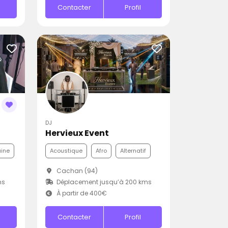
Contacter
Profil
DJ
Hervieux Event
aine
Acoustique
Afro
Alternatif
Cachan (94)
ms
Déplacement jusqu’à 200 kms
À partir de 400€
Contacter
Profil