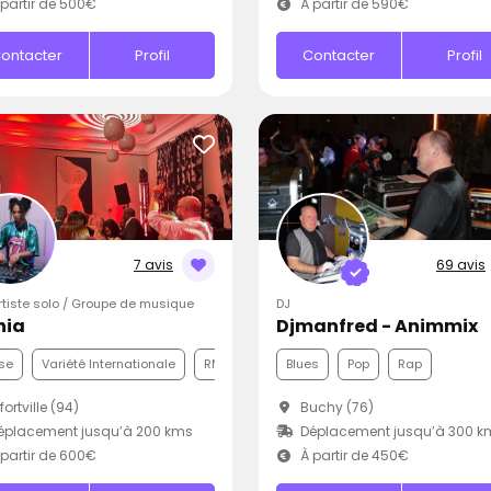
partir de 500€
À partir de 590€
ontacter
Profil
Contacter
Profil
7 avis
69 avis
Artiste solo / Groupe de musique
DJ
nia
Djmanfred - Animmix
se
Variété Internationale
RNB
Blues
Pop
Rap
fortville (94)
Buchy (76)
éplacement jusqu’à 200 kms
Déplacement jusqu’à 300 k
partir de 600€
À partir de 450€