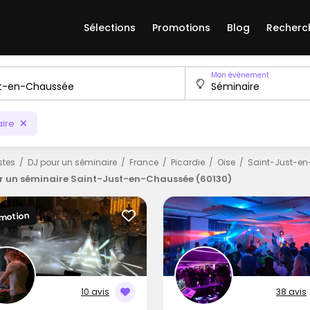
Sélections
Promotions
Blog
Recherc
Mon événement
ire
istes
DJ pour un séminaire
France
Picardie
Oise
Saint-Just-e
r un séminaire Saint-Just-en-Chaussée (60130)
motion
10 avis
38 avis