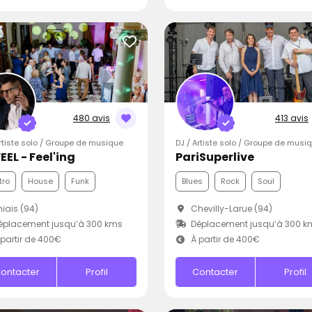
480 avis
413 avis
Artiste solo / Groupe de musique
DJ / Artiste solo / Groupe de musi
EEL - Feel'ing
PariSuperlive
tro
House
Funk
Blues
Rock
Soul
iais (94)
Chevilly-Larue (94)
éplacement jusqu’à 300 kms
Déplacement jusqu’à 300 k
partir de 400€
À partir de 400€
ontacter
Profil
Contacter
Profil