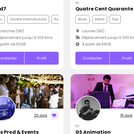
DJ
Ad7
Quatre Cent Quarante
co
Variété Internationale
Rap
Blues
Métal
Pop
zarches (95)
Louvres (95)
éplacement jusqu’à 300 kms
Déplacement jusqu’à 300 k
partir de 500€
À partir de 590€
ontacter
Profil
Contacter
Profil
20 avis
15 avis
DJ
s Prod & Events
GS Animation