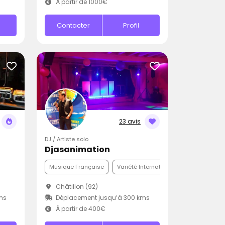
À partir de 1000€
Contacter
Profil
23 avis
DJ / Artiste solo
Djasanimation
Musique Française
Variété Internationale
Disco
Châtillon (92)
ms
Déplacement jusqu’à 300 kms
À partir de 400€