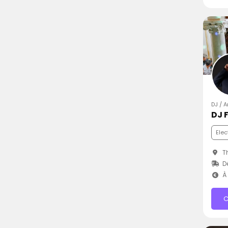
DJ / 
DJ F
Elec
Th
D
À 
C