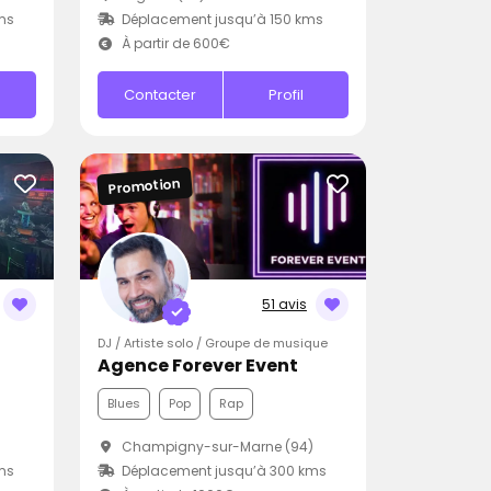
ms
Déplacement jusqu’à 150 kms
À partir de 600€
Contacter
Profil
Promotion
51 avis
DJ / Artiste solo / Groupe de musique
Agence Forever Event
Blues
Pop
Rap
Champigny-sur-Marne (94)
ms
Déplacement jusqu’à 300 kms