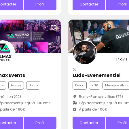
ontacter
Profil
Contacter
Profil
17 avis
DJ
max Events
Ludo-Evenementiel
ce
House
Disco
Disco
RNB
Musique Afric
âtillon (92)
Bailly-Romainvilliers (77)
éplacement jusqu’à 300 kms
Déplacement jusqu’à 150 k
partir de 490€
À partir de 400€
ontacter
Profil
Contacter
Profil