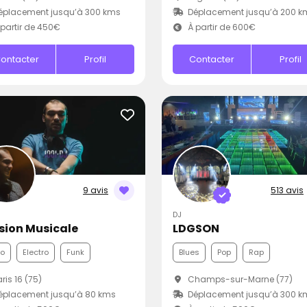
éplacement jusqu’à 300 kms
Déplacement jusqu’à 200 k
partir de 450€
À partir de 600€
ontacter
Profil
Contacter
Profil
9 avis
513 avis
DJ
sion Musicale
LDGSON
co
Electro
Funk
Blues
Pop
Rap
ris 16 (75)
Champs-sur-Marne (77)
éplacement jusqu’à 80 kms
Déplacement jusqu’à 300 k