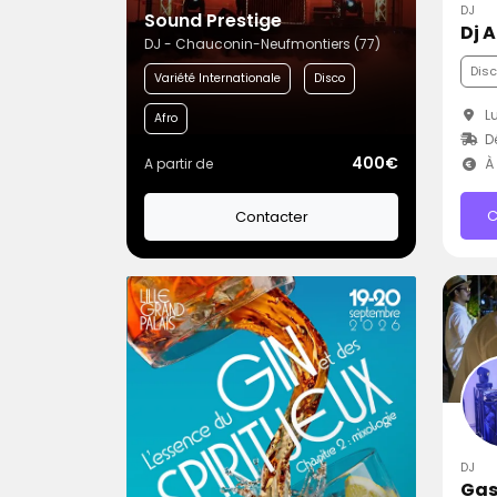
DJ
Sound Prestige
Dj 
DJ - Chauconin-Neufmontiers (77)
Dis
Variété Internationale
Disco
Lu
Afro
D
400€
A partir de
À 
C
Contacter
DJ
Gas