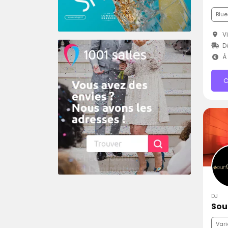
Blue
Vi
D
À 
C
DJ
Sou
Vari