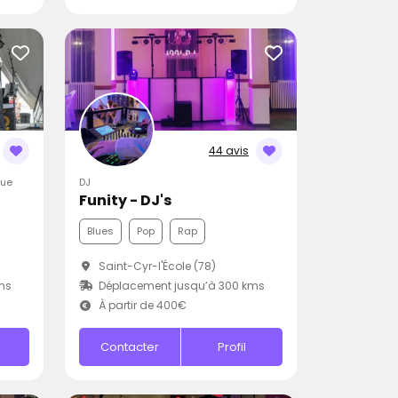
44 avis
que
DJ
Funity - DJ's
Blues
Pop
Rap
Saint-Cyr-l'École (78)
ms
Déplacement jusqu’à 300 kms
À partir de 400€
Contacter
Profil