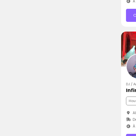
À 
C
DJ / 
Infi
Hou
Al
D
À 