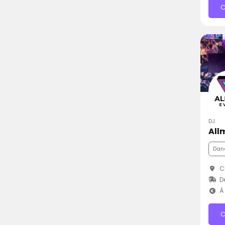
C
DJ
All
Dan
Ch
D
À 
C