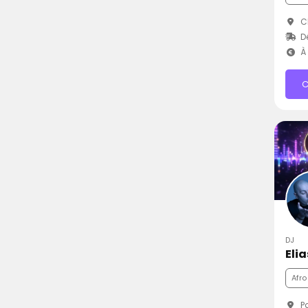
Ch
D
À 
C
DJ
Elia
Afro
Pa