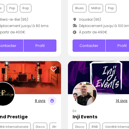
s
Pop
Rap
Blues
Métal
Pop
lliers-le-Bel (95)
Vauréal (95)
éplacement jusqu’à 80 kms
Déplacement jusqu’à 100 k
partir de 400€
À partir de 490€
ontacter
Profil
Contacter
Profil
8 avis
14 avis
DJ
nd Prestige
Inji Events
été Internationale
Disco
Afro
Disco
RNB
Variété Intern