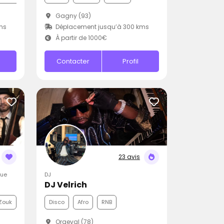
Gagny (93)
ms
Déplacement jusqu’à 300 kms
À partir de 1000€
Contacter
Profil
23 avis
que
DJ
DJ Velrich
Zouk
Disco
Afro
RNB
Orgeval (78)