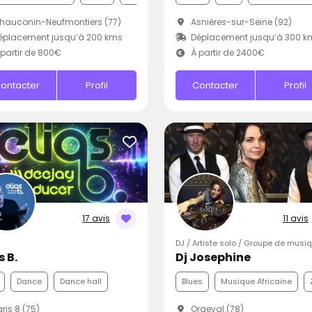
auconin-Neufmontiers (77)
Asnières-sur-Seine (92)
éplacement jusqu’à 200 kms
Déplacement jusqu’à 300 k
partir de 800€
À partir de 2400€
ontacter
Profil
Contacter
Profil
17 avis
11 avis
DJ / Artiste solo / Groupe de musi
s B.
Dj Josephine
Dance
Dance hall
Blues
Musique Africaine
ris 8 (75)
Orgeval (78)