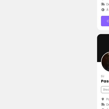
D
À 
C
DJ
Pas
Dis
Pa
D