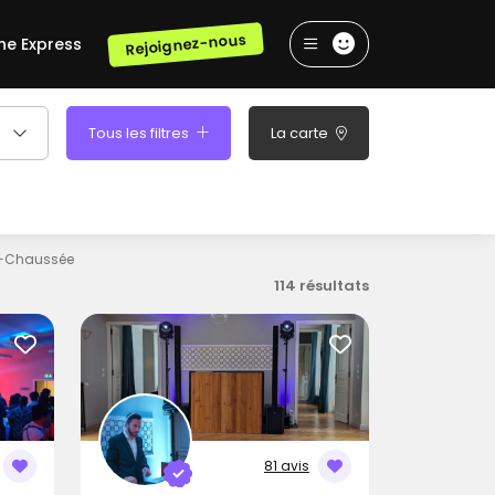
Rejoignez-nous
he Express
Tous les filtres
La carte
n-Chaussée
114 résultats
81 avis