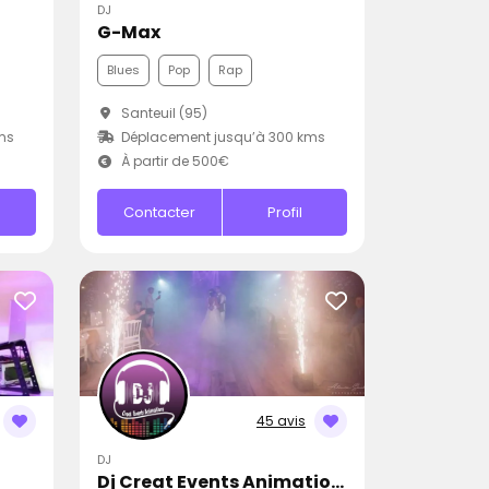
DJ
G-Max
Blues
Pop
Rap
Santeuil (95)
ms
Déplacement jusqu’à 300 kms
À partir de 500€
Contacter
Profil
45 avis
DJ
Dj Creat Events Animations