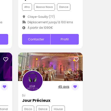
Afro
Bossa Nova
Dance
Claye-Souilly (77)
ms
Déplacement jusqu’à 100 kms
À partir de 1090€
Contacter
Profil
45 avis
DJ
Jour Précieux
ationale
Disco
Dance
House