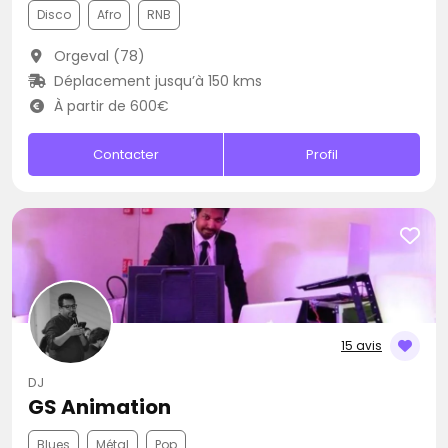
Disco
Afro
RNB
Orgeval (78)
Déplacement jusqu’à 150 kms
À partir de 600€
Contacter
Profil
15 avis
DJ
GS Animation
Blues
Métal
Pop