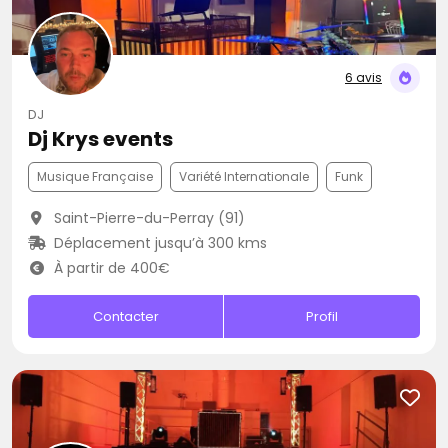
6 avis
DJ
Dj Krys events
Musique Française
Variété Internationale
Funk
Saint-Pierre-du-Perray (91)
Déplacement jusqu’à 300 kms
À partir de 400€
Contacter
Profil