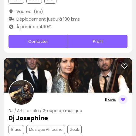
Vauréal (95)
Déplacement jusqu’à 100 kms
À partir de 490€
Contacter
Profil
11 avis
DJ / Artiste solo / Groupe de musique
Dj Josephine
Blues
Musique Africaine
Zouk