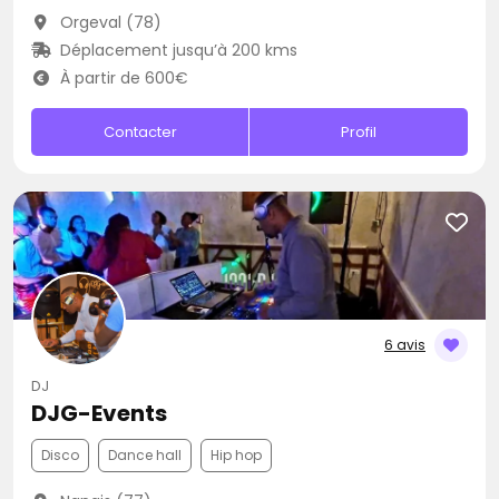
Orgeval (78)
Déplacement jusqu’à 200 kms
À partir de 600€
Contacter
Profil
6 avis
DJ
DJG-Events
Disco
Dance hall
Hip hop