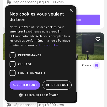
Déplacement jusqu’à 300 kms
À partir de 500€
×
Nos cookies vous veulent
du bien
Contacter
Profil
Notre site Web utilise des cookies pour
améliorer l'expérience utilisateur. En
utilisant notre site Web, vous acceptez tous
les cookies conformément à notre Politique
relative aux cookies.
En savoir plus
PERFORMANCE
CIBLAGE
71 avis
FONCTIONNALITÉ
DJ
DJ Braz
ACCEPTER TOUT
REFUSER TOUT
Musique traditionnelle
Soca
Samba
AFFICHER LES DÉTAILS
Afficher la carte
La Queue-les-Yvelines (78)
Déplacement jusqu’à 300 kms