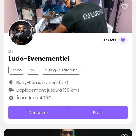
17 avis
DJ
Ludo-Evenementiel
Disco
RNB
Musique Africaine
Bailly-Romainvilliers (77)
Déplacement jusqu’à 150 kms
À partir de 400€
Contacter
Profil