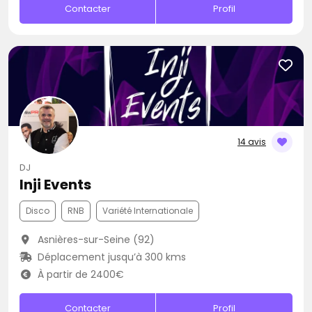
Contacter
Profil
14 avis
DJ
Inji Events
Disco
RNB
Variété Internationale
Asnières-sur-Seine (92)
Déplacement jusqu’à 300 kms
À partir de 2400€
Contacter
Profil