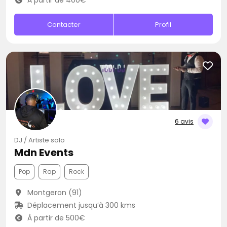
À partir de 400€
Contacter
Profil
6 avis
DJ / Artiste solo
Mdn Events
Pop
Rap
Rock
Montgeron (91)
Déplacement jusqu’à 300 kms
À partir de 500€