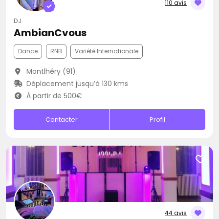
110 avis
DJ
AmbianCvous
Dance
RNB
Variété Internationale
Montlhéry (91)
Déplacement jusqu’à 130 kms
À partir de 500€
Contacter
Profil
44 avis