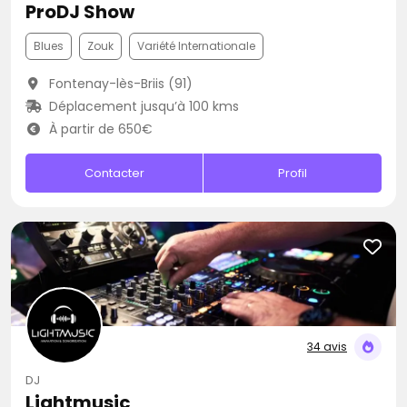
ProDJ Show
Blues
Zouk
Variété Internationale
Fontenay-lès-Briis (91)
Déplacement jusqu’à 100 kms
À partir de 650€
Contacter
Profil
34 avis
DJ
Lightmusic