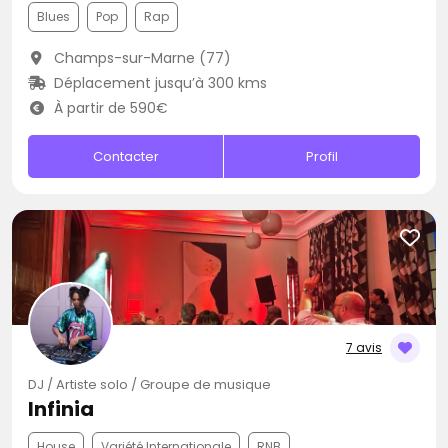
Blues
Pop
Rap
Champs-sur-Marne (77)
Déplacement jusqu’à 300 kms
À partir de 590€
Contacter
Profil
7 avis
DJ / Artiste solo / Groupe de musique
Infinia
House
Variété Internationale
RNB