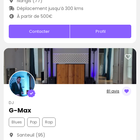
Nangis (77)
Déplacement jusqu’à 300 kms
À partir de 500€
Contacter
Profil
81 avis
DJ
G-Max
Blues
Pop
Rap
Santeuil (95)