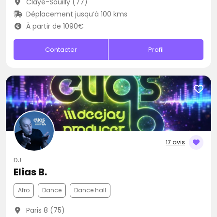
Claye-Souilly (77)
Déplacement jusqu’à 100 kms
À partir de 1090€
Contacter
Profil
17 avis
DJ
Elias B.
Afro
Dance
Dance hall
Paris 8 (75)