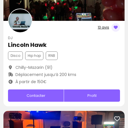
13 avis
DJ
Lincoln Hawk
Disco
Hip hop
RNB
Chilly-Mazarin (91)
Déplacement jusqu’à 200 kms
À partir de 150€
Contacter
Profil