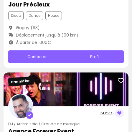
Jour Précieux
Disco
Dance
House
Gagny (93)
Déplacement jusqu’à 300 kms
À partir de 1000€
Contacter
Profil
Promotion
51 avis
DJ / Artiste solo / Groupe de musique
Agence Forever Event