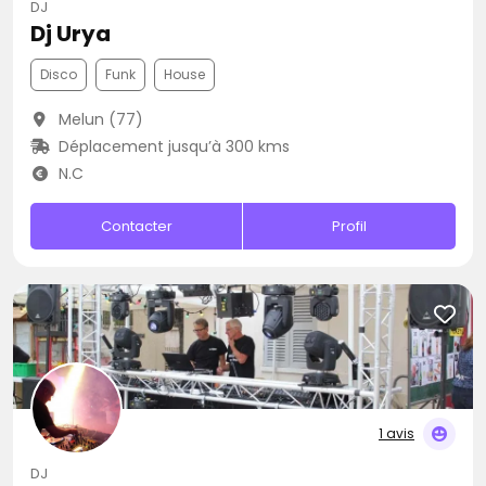
DJ
Dj Urya
Disco
Funk
House
Melun (77)
Déplacement jusqu’à 300 kms
N.C
Contacter
Profil
1 avis
DJ