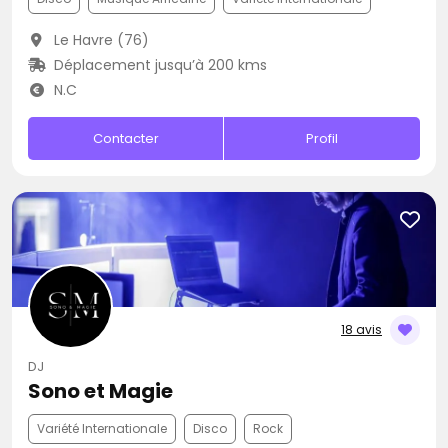
Le Havre (76)
Déplacement jusqu’à 200 kms
N.C
Contacter
Profil
18 avis
DJ
Sono et Magie
Variété Internationale
Disco
Rock