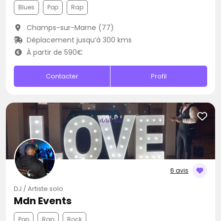
Blues
Pop
Rap
Champs-sur-Marne (77)
Déplacement jusqu’à 300 kms
À partir de 590€
Contacter
Profil
6 avis
DJ / Artiste solo
Mdn Events
Pop
Rap
Rock