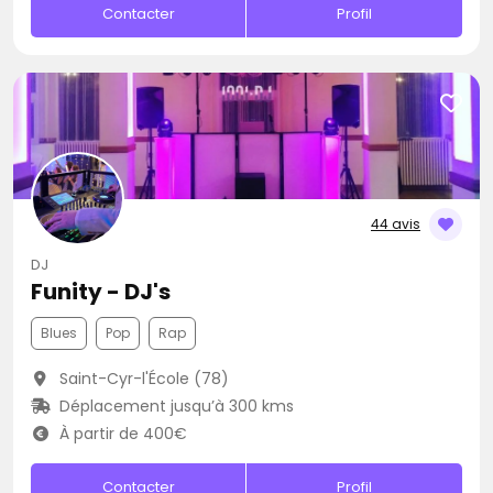
Contacter
Profil
44 avis
DJ
Funity - DJ's
Blues
Pop
Rap
Saint-Cyr-l'École (78)
Déplacement jusqu’à 300 kms
À partir de 400€
Contacter
Profil