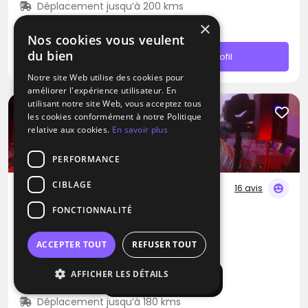
Déplacement jusqu’à 200 kms
À partir de 990€
×
Nos cookies vous veulent
du bien
Contacter
Profil
Notre site Web utilise des cookies pour
améliorer l'expérience utilisateur. En
utilisant notre site Web, vous acceptez tous
les cookies conformément à notre Politique
relative aux cookies.
En savoir plus
PERFORMANCE
CIBLAGE
16 avis
FONCTIONNALITÉ
DJ
DJ Alex
ACCEPTER TOUT
REFUSER TOUT
Blues
Musique Française
Dance
AFFICHER LES DÉTAILS
Afficher la carte
Authon-du-Perche (28)
Déplacement jusqu’à 180 kms