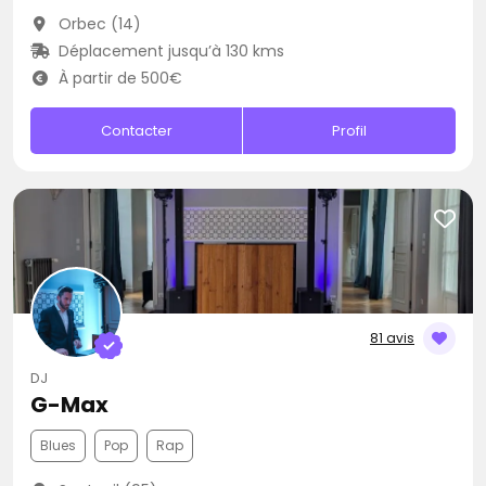
Orbec (14)
Déplacement jusqu’à 130 kms
À partir de 500€
Contacter
Profil
81 avis
DJ
G-Max
Blues
Pop
Rap