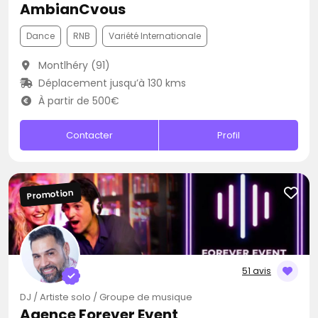
AmbianCvous
Dance
RNB
Variété Internationale
Montlhéry (91)
Déplacement jusqu’à 130 kms
À partir de 500€
Contacter
Profil
Promotion
51 avis
DJ / Artiste solo / Groupe de musique
Agence Forever Event