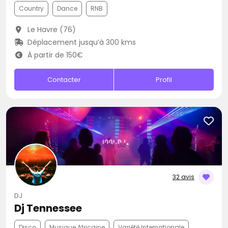
Country
Dance
RNB
Le Havre (76)
Déplacement jusqu’à 300 kms
À partir de 150€
Contacter
Profil
32 avis
DJ
Dj Tennessee
Disco
Musique Africaine
Variété Internationale