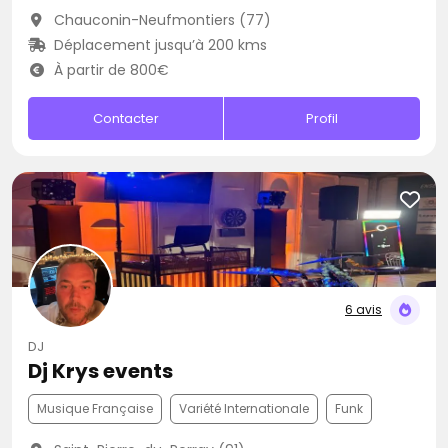
Chauconin-Neufmontiers (77)
Déplacement jusqu’à 200 kms
À partir de 800€
Contacter
Profil
6 avis
DJ
Dj Krys events
Musique Française
Variété Internationale
Funk