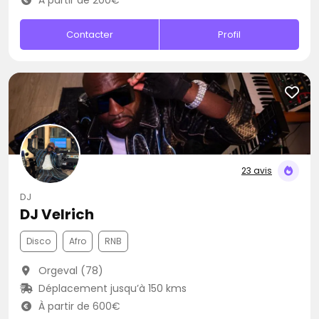
À partir de 200€
Contacter
Profil
23 avis
DJ
DJ Velrich
Disco
Afro
RNB
Orgeval (78)
Déplacement jusqu’à 150 kms
À partir de 600€