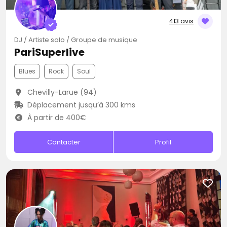
413 avis
DJ / Artiste solo / Groupe de musique
PariSuperlive
Blues
Rock
Soul
Chevilly-Larue (94)
Déplacement jusqu’à 300 kms
À partir de 400€
Contacter
Profil