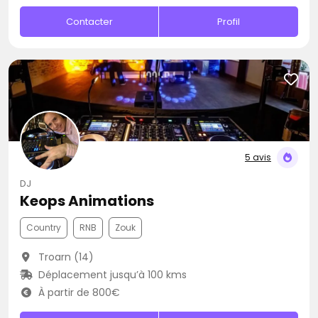
Contacter
Profil
5 avis
DJ
Keops Animations
Country
RNB
Zouk
Troarn (14)
Déplacement jusqu’à 100 kms
À partir de 800€