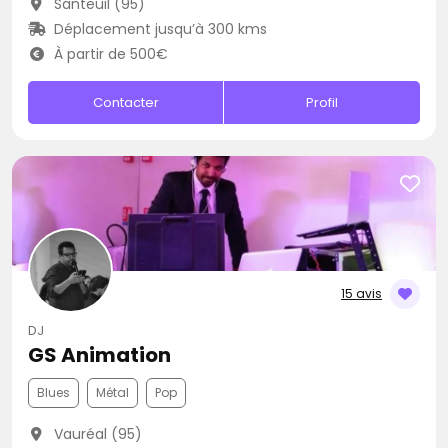
Santeuil (95)
Déplacement jusqu’à 300 kms
À partir de 500€
Contacter
Profil
15 avis
DJ
GS Animation
Blues
Métal
Pop
Vauréal (95)