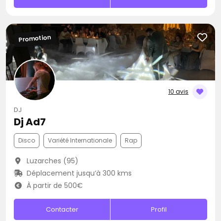
Promotion
10 avis
DJ
Dj Ad7
Disco
Variété Internationale
Rap
Luzarches (95)
Déplacement jusqu’à 300 kms
À partir de 500€
Contacter
Profil