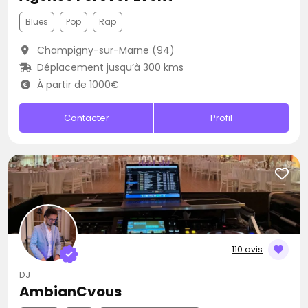
Blues
Pop
Rap
Champigny-sur-Marne (94)
Déplacement jusqu’à 300 kms
À partir de 1000€
Contacter
Profil
110 avis
DJ
AmbianCvous