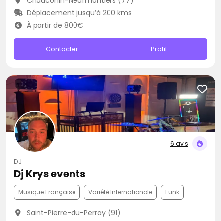
Chauconin-Neufmontiers (77)
Déplacement jusqu’à 200 kms
À partir de 800€
Contacter
Profil
6 avis
DJ
Dj Krys events
Musique Française
Variété Internationale
Funk
Saint-Pierre-du-Perray (91)