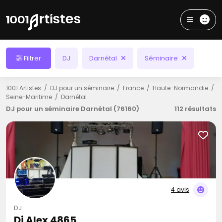
Filtrer
DJ
Darnétal
Séminaire
1001 Artistes
DJ pour un séminaire
France
Haute-Normandie
Seine-Maritime
Darnétal
DJ pour un séminaire Darnétal (76160)
112 résultats
4 avis
DJ
Dj Alex 4865