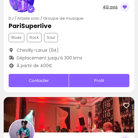
413 avis
DJ / Artiste solo / Groupe de musique
PariSuperlive
Blues
Rock
Soul
Chevilly-Larue (94)
Déplacement jusqu’à 300 kms
À partir de 400€
Contacter
Profil