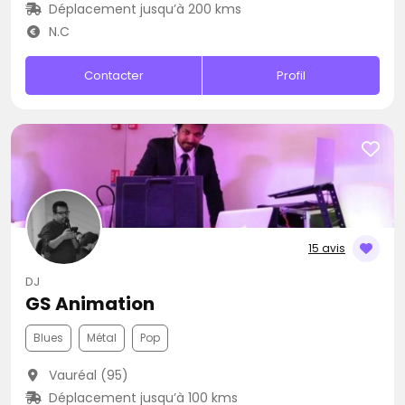
Déplacement jusqu’à 200 kms
N.C
Contacter
Profil
15 avis
DJ
GS Animation
Blues
Métal
Pop
Vauréal (95)
Déplacement jusqu’à 100 kms