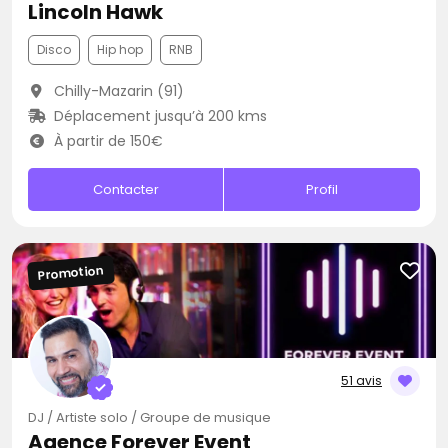
Lincoln Hawk
Disco
Hip hop
RNB
Chilly-Mazarin (91)
Déplacement jusqu’à 200 kms
À partir de 150€
Contacter
Profil
Promotion
51 avis
DJ / Artiste solo / Groupe de musique
Agence Forever Event