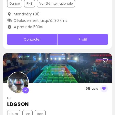
Dance
RNB
Variété Internationale
Montlhéry (91)
Déplacement jusqu’à 130 kms
À partir de 500€
Contacter
Profil
513 avis
DJ
LDGSON
Blues
Pop
Rap