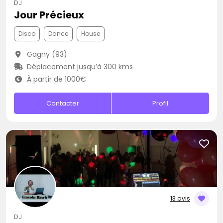
DJ
Jour Précieux
Disco
Dance
House
Gagny (93)
Déplacement jusqu’à 300 kms
À partir de 1000€
Contacter
Profil
13 avis
DJ