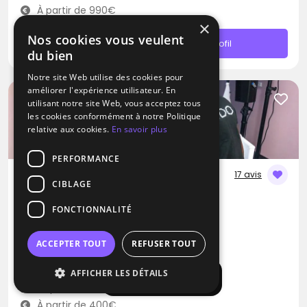
À partir de 990€
×
Nos cookies vous veulent
Contacter
Profil
du bien
Notre site Web utilise des cookies pour
améliorer l'expérience utilisateur. En
utilisant notre site Web, vous acceptez tous
les cookies conformément à notre Politique
relative aux cookies.
En savoir plus
PERFORMANCE
17 avis
CIBLAGE
DJ
FONCTIONNALITÉ
Ludo-Evenementiel
Disco
RNB
Musique Africaine
ACCEPTER TOUT
REFUSER TOUT
Bailly-Romainvilliers (77)
AFFICHER LES DÉTAILS
Afficher la carte
Déplacement jusqu’à 150 kms
À partir de 400€