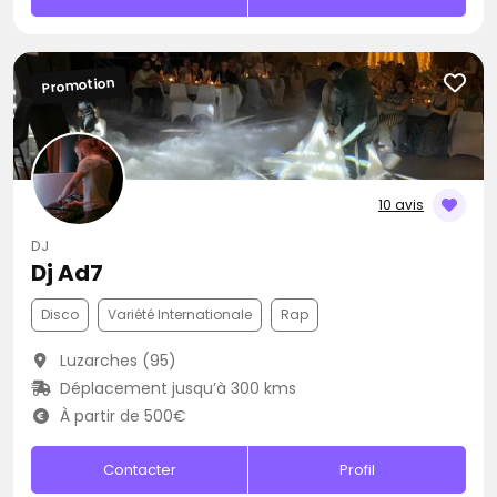
Promotion
10 avis
DJ
Dj Ad7
Disco
Variété Internationale
Rap
Luzarches (95)
Déplacement jusqu’à 300 kms
À partir de 500€
Contacter
Profil