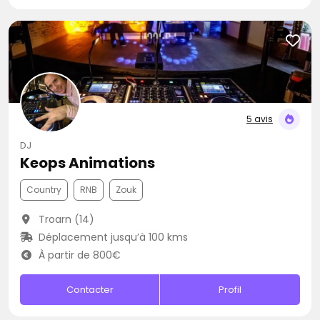
5 avis
DJ
Keops Animations
Country
RNB
Zouk
Troarn (14)
Déplacement jusqu’à 100 kms
À partir de 800€
Contacter
Profil