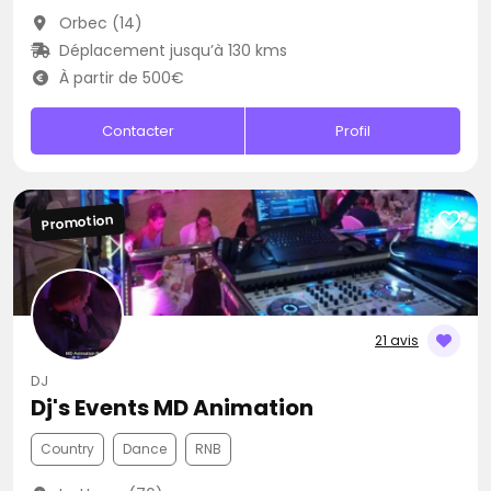
Orbec (14)
Déplacement jusqu’à 130 kms
À partir de 500€
Contacter
Profil
Promotion
21 avis
DJ
Dj's Events MD Animation
Country
Dance
RNB