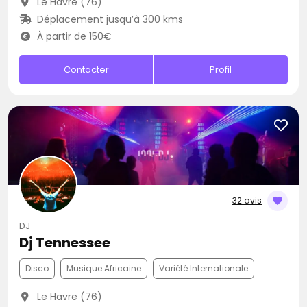
Le Havre (76)
Déplacement jusqu’à 300 kms
À partir de 150€
Contacter
Profil
32 avis
DJ
Dj Tennessee
Disco
Musique Africaine
Variété Internationale
Le Havre (76)