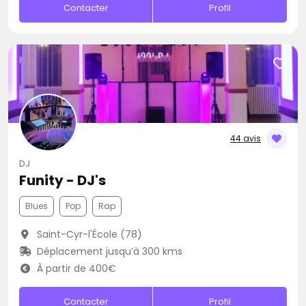
Contacter
Profil
44 avis
DJ
Funity - DJ's
Blues
Pop
Rap
Saint-Cyr-l'École (78)
Déplacement jusqu’à 300 kms
À partir de 400€
Contacter
Profil