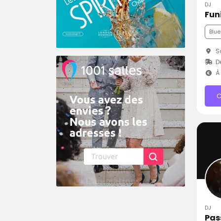
DJ
Funi
Blue
Sa
D
À 
C
DJ
Pas