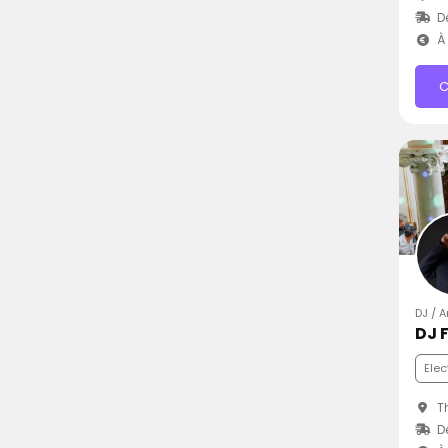
D
À 
C
DJ / 
DJ F
Elec
Th
D