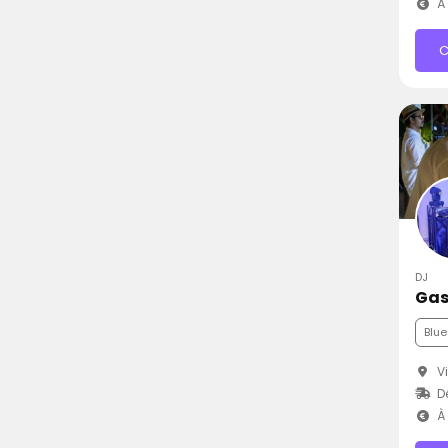
À 
C
DJ
Gas
Blue
Vi
D
À 