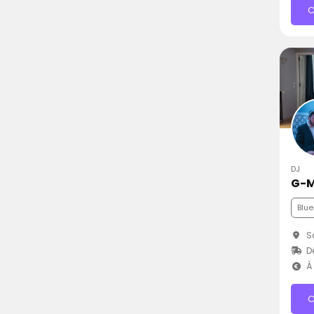
C
DJ
G-
Blue
Sa
D
À 
C