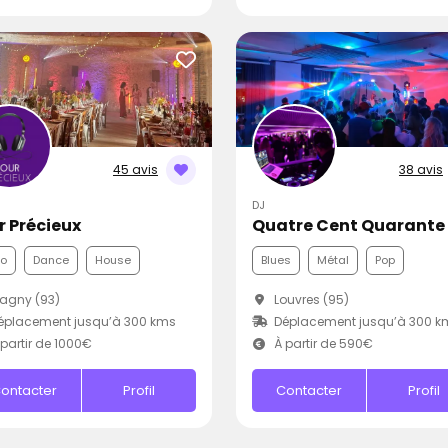
45 avis
38 avis
DJ
r Précieux
Quatre Cent Quarante
co
Dance
House
Blues
Métal
Pop
agny (93)
Louvres (95)
éplacement jusqu’à 300 kms
Déplacement jusqu’à 300 k
partir de 1000€
À partir de 590€
ontacter
Profil
Contacter
Profil