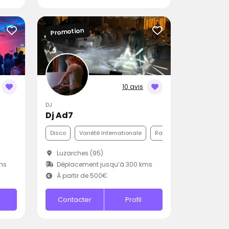
Promotion
10 avis
DJ
Dj Ad7
Disco
Variété Internationale
Rap
Luzarches (95)
ms
Déplacement jusqu’à 300 kms
À partir de 500€
Contacter
Profil