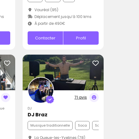
Vauréal (95)
ms
Déplacement jusqu’à 100 kms
À partir de 490€
Contacter
Profil
71 avis
que
DJ
DJ Braz
Musique traditionnelle
Soca
Samba
La Queue-les-Yvelines (78)