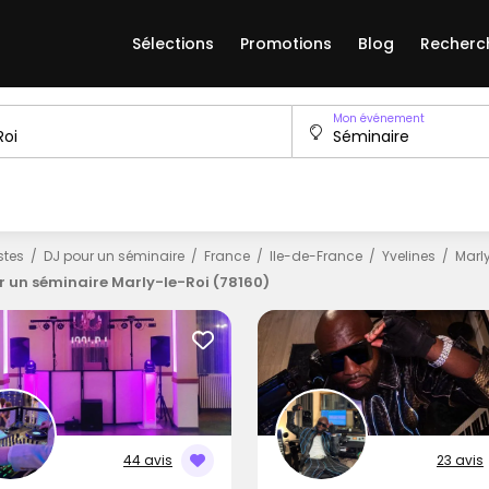
Sélections
Promotions
Blog
Recherc
Mon événement
istes
DJ pour un séminaire
France
Ile-de-France
Yvelines
Marl
r un séminaire Marly-le-Roi (78160)
44 avis
23 avis