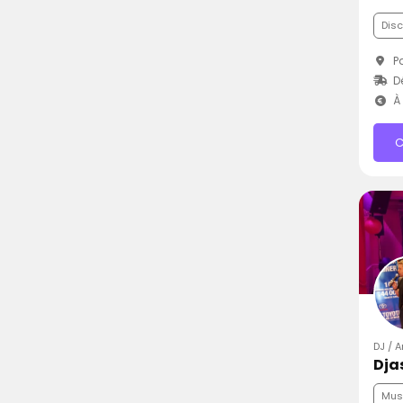
Dis
Pa
D
À 
C
DJ / A
Dja
Mus