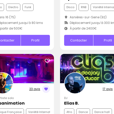
co
Electro
Funk
Disco
RNB
Variété Intern
ris 16 (75)
Asnières-sur-Seine (92)
éplacement jusqu’à 80 kms
Déplacement jusqu’à 300 k
partir de 500€
À partir de 2400€
ontacter
Profil
Contacter
Profil
23 avis
17 avis
rtiste solo
DJ
sanimation
Elias B.
ique Française
Variété Internationale
Disco
Afro
Dance
Dance hall