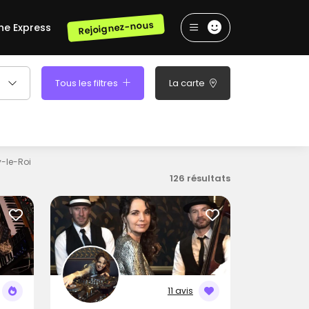
Rejoignez-nous
he Express
Tous les filtres
La carte
y-le-Roi
126 résultats
11 avis