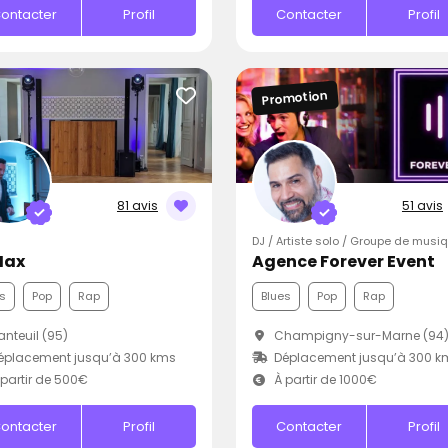
ontacter
Profil
Contacter
Profil
Promotion
81 avis
51 avis
DJ / Artiste solo / Groupe de musi
Max
Agence Forever Event
s
Pop
Rap
Blues
Pop
Rap
nteuil (95)
Champigny-sur-Marne (94
éplacement jusqu’à 300 kms
Déplacement jusqu’à 300 k
partir de 500€
À partir de 1000€
ontacter
Profil
Contacter
Profil