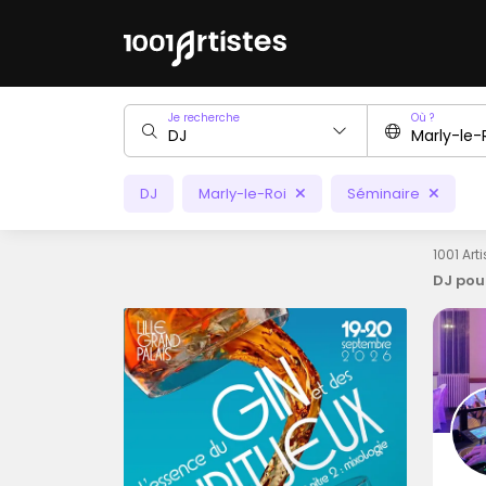
Je recherche
Où ?
DJ
Marly-le-Roi
Séminaire
1001 Art
DJ pou