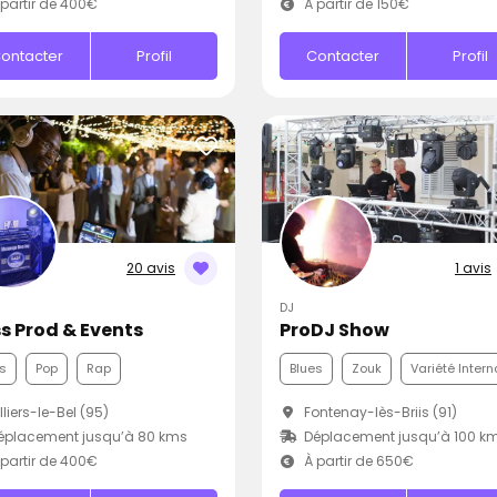
partir de 400€
À partir de 150€
ontacter
Profil
Contacter
Profil
20 avis
1 avis
DJ
s Prod & Events
ProDJ Show
s
Pop
Rap
Blues
Zouk
Variété Intern
lliers-le-Bel (95)
Fontenay-lès-Briis (91)
éplacement jusqu’à 80 kms
Déplacement jusqu’à 100 k
partir de 400€
À partir de 650€