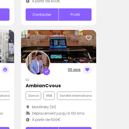
À partir de 600€
Contacter
Profil
110 avis
DJ
AmbianCvous
ationale
Dance
RNB
Variété Internationale
Montlhéry (91)
ms
Déplacement jusqu’à 130 kms
À partir de 500€