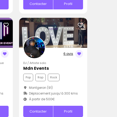
Contacter
Profil
6 avis
que
DJ / Artiste solo
Mdn Events
Pop
Rap
Rock
)
Montgeron (91)
ms
Déplacement jusqu’à 300 kms
À partir de 500€
Contacter
Profil