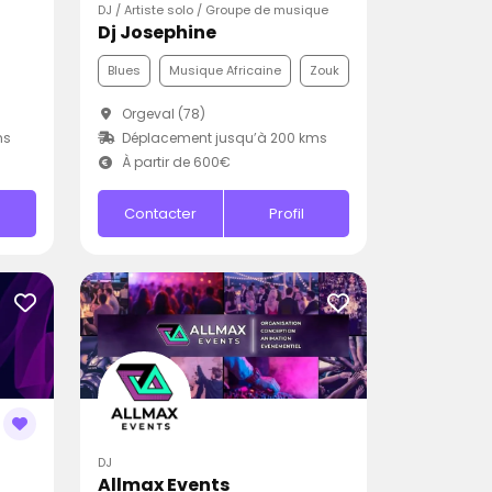
DJ / Artiste solo / Groupe de musique
Dj Josephine
Blues
Musique Africaine
Zouk
Orgeval (78)
ms
Déplacement jusqu’à 200 kms
À partir de 600€
Contacter
Profil
DJ
Allmax Events