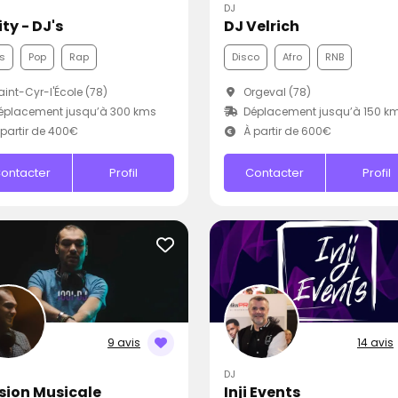
DJ
ty - DJ's
DJ Velrich
s
Pop
Rap
Disco
Afro
RNB
int-Cyr-l'École (78)
Orgeval (78)
éplacement jusqu’à 300 kms
Déplacement jusqu’à 150 k
partir de 400€
À partir de 600€
ontacter
Profil
Contacter
Profil
9 avis
14 avis
DJ
sion Musicale
Inji Events