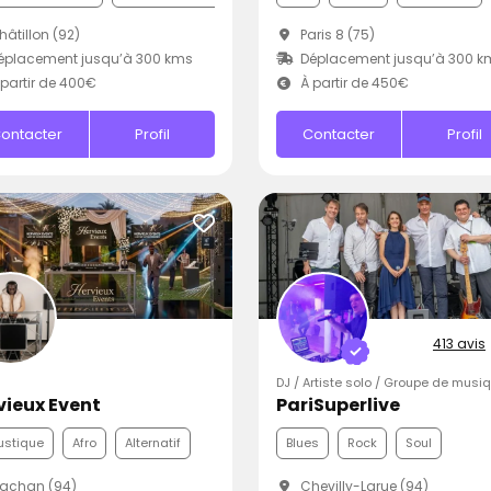
âtillon (92)
Paris 8 (75)
éplacement jusqu’à 300 kms
Déplacement jusqu’à 300 k
partir de 400€
À partir de 450€
ontacter
Profil
Contacter
Profil
413 avis
DJ / Artiste solo / Groupe de musi
vieux Event
PariSuperlive
ustique
Afro
Alternatif
Blues
Rock
Soul
achan (94)
Chevilly-Larue (94)