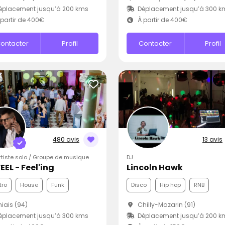
éplacement jusqu’à 200 kms
Déplacement jusqu’à 300 k
partir de 400€
À partir de 400€
ontacter
Profil
Contacter
Profil
480 avis
13 avis
Artiste solo / Groupe de musique
DJ
EEL - Feel'ing
Lincoln Hawk
tro
House
Funk
Disco
Hip hop
RNB
iais (94)
Chilly-Mazarin (91)
éplacement jusqu’à 300 kms
Déplacement jusqu’à 200 k