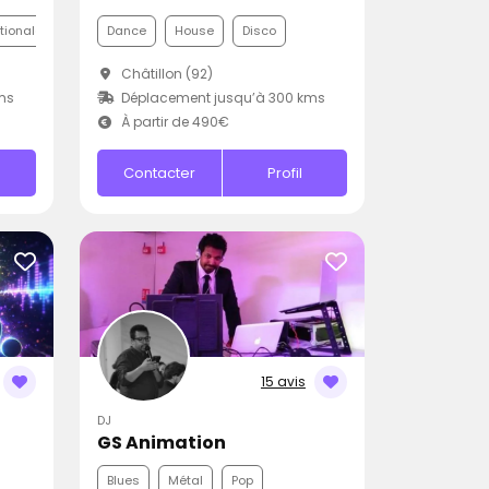
ationale
Dance
House
Disco
Châtillon (92)
ms
Déplacement jusqu’à 300 kms
À partir de 490€
Contacter
Profil
15 avis
DJ
GS Animation
Blues
Métal
Pop