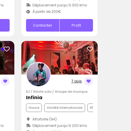
ms
Déplacement jusqu’à 300 kms
À partir de 200€
Contacter
Profil
7 avis
DJ / Artiste solo / Groupe de musique
Infinia
House
Variété Internationale
RNB
Alfortville (94)
ms
Déplacement jusqu’à 200 kms