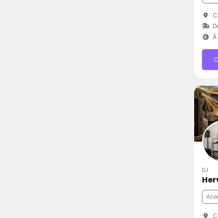
Ch
D
À 
C
DJ
Her
Aco
C