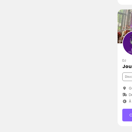
DJ
Jou
Dis
G
D
À 
C