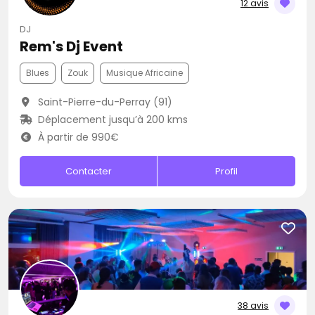
12 avis
DJ
Rem's Dj Event
Blues
Zouk
Musique Africaine
Saint-Pierre-du-Perray (91)
Déplacement jusqu’à 200 kms
À partir de 990€
Contacter
Profil
38 avis