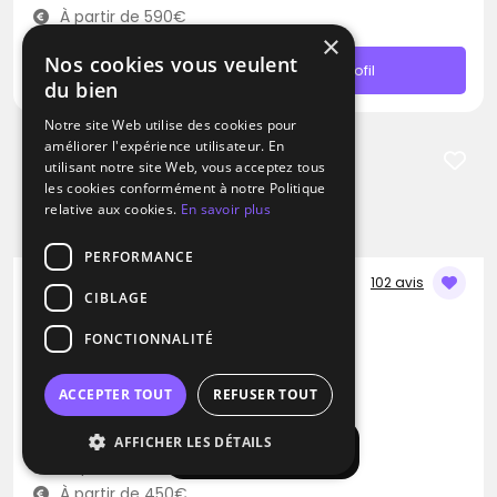
À partir de 590€
×
Nos cookies vous veulent
Contacter
Profil
du bien
Notre site Web utilise des cookies pour
améliorer l'expérience utilisateur. En
utilisant notre site Web, vous acceptez tous
les cookies conformément à notre Politique
relative aux cookies.
En savoir plus
PERFORMANCE
102 avis
CIBLAGE
DJ / Artiste solo / Groupe de musique
FONCTIONNALITÉ
Nany Pedrito Anim
Blues
Musique Brésilienne
RNB
ACCEPTER TOUT
REFUSER TOUT
Sermaises (45)
AFFICHER LES DÉTAILS
Afficher la carte
Déplacement jusqu’à 150 kms
À partir de 450€