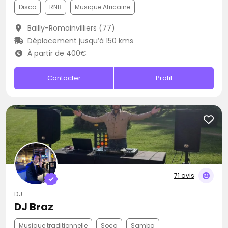
Disco
RNB
Musique Africaine
Bailly-Romainvilliers (77)
Déplacement jusqu’à 150 kms
À partir de 400€
Contacter
Profil
71 avis
DJ
DJ Braz
Musique traditionnelle
Soca
Samba