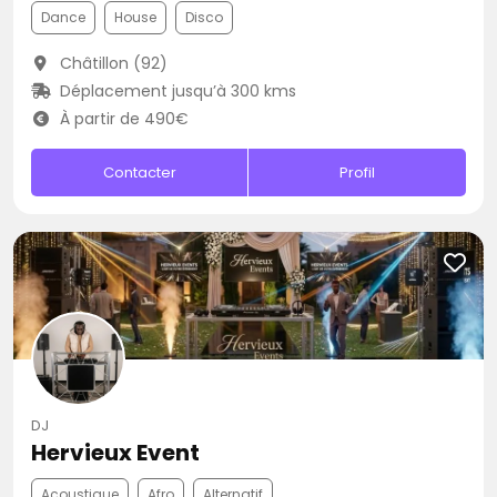
Dance
House
Disco
Châtillon (92)
Déplacement jusqu’à 300 kms
À partir de 490€
Contacter
Profil
DJ
Hervieux Event
Acoustique
Afro
Alternatif