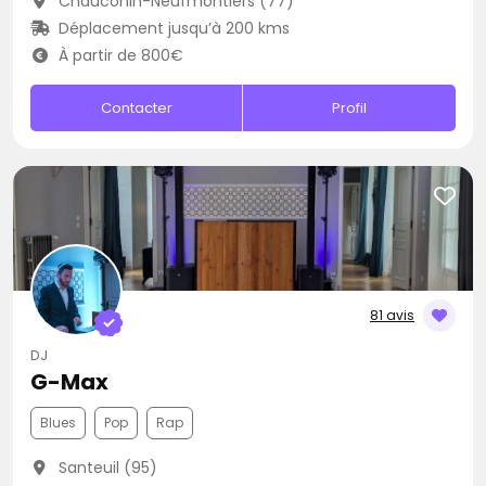
Chauconin-Neufmontiers (77)
Déplacement jusqu’à 200 kms
À partir de 800€
Contacter
Profil
81 avis
DJ
G-Max
Blues
Pop
Rap
Santeuil (95)