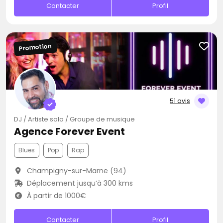
Contacter
Profil
Promotion
51 avis
DJ / Artiste solo / Groupe de musique
Agence Forever Event
Blues
Pop
Rap
Champigny-sur-Marne (94)
Déplacement jusqu’à 300 kms
À partir de 1000€
Contacter
Profil