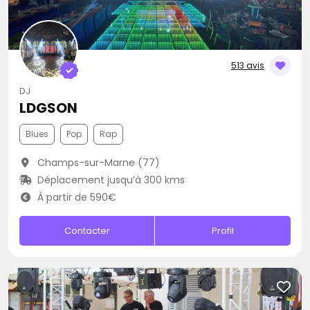
513 avis
DJ
LDGSON
Blues
Pop
Rap
Champs-sur-Marne (77)
Déplacement jusqu’à 300 kms
À partir de 590€
Contacter
Profil