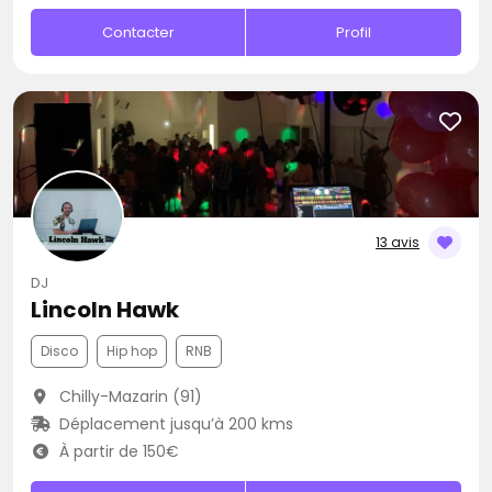
Contacter
Profil
13 avis
DJ
Lincoln Hawk
Disco
Hip hop
RNB
Chilly-Mazarin (91)
Déplacement jusqu’à 200 kms
À partir de 150€