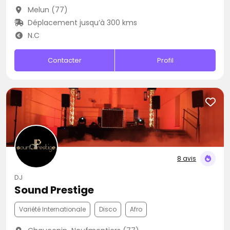
Melun (77)
Déplacement jusqu’à 300 kms
N.C
Contacter
Profil
8 avis
DJ
Sound Prestige
Variété Internationale
Disco
Afro