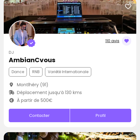
110 avis
DJ
AmbianCvous
Dance
RNB
Variété Internationale
Montlhéry (91)
Déplacement jusqu’à 130 kms
À partir de 500€
Contacter
Profil