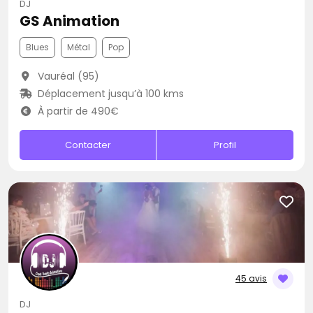
DJ
GS Animation
Blues
Métal
Pop
Vauréal (95)
Déplacement jusqu’à 100 kms
À partir de 490€
Contacter
Profil
45 avis
DJ