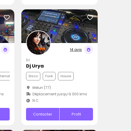
14 avis
DJ
Dj Urya
nternationale
Funk
Disco
Funk
House
Melun (77)
ms
Déplacement jusqu’à 300 kms
N.C
Contacter
Profil