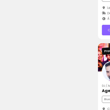
Le
D
À 
C
Pro
DJ / 
Age
Blue
C