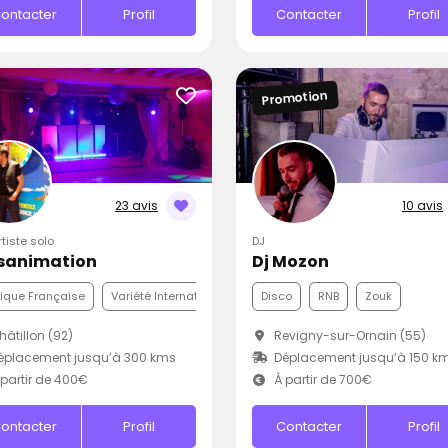
ontacter
Profil
Contacter
Profil
Promotion
23 avis
10 avis
rtiste solo
DJ
sanimation
Dj Mozon
ique Française
Variété Internationale
Disco
Disco
RNB
Zouk
âtillon (92)
Revigny-sur-Ornain (55)
éplacement jusqu’à 300 kms
Déplacement jusqu’à 150 k
partir de 400€
À partir de 700€
ontacter
Profil
Contacter
Profil