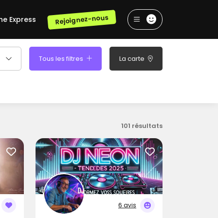
Rejoignez-nous
he Express
Tous les filtres
La carte
101 résultats
6 avis