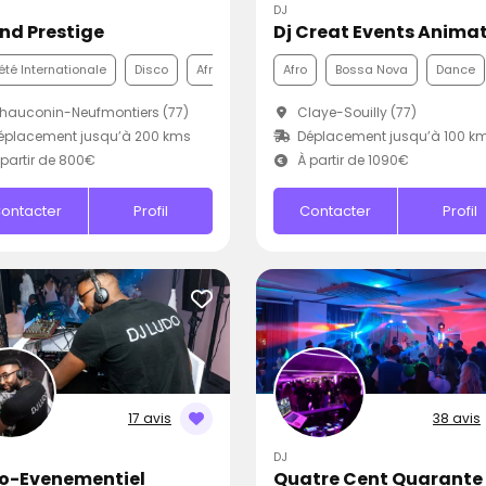
DJ
nd Prestige
été Internationale
Disco
Afro
Afro
Bossa Nova
Dance
auconin-Neufmontiers (77)
Claye-Souilly (77)
éplacement jusqu’à 200 kms
Déplacement jusqu’à 100 k
partir de 800€
À partir de 1090€
ontacter
Profil
Contacter
Profil
17 avis
38 avis
DJ
o-Evenementiel
Quatre Cent Quarante