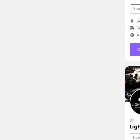
Dis
Ba
Dé
À 
C
DJ
Lig
Blue