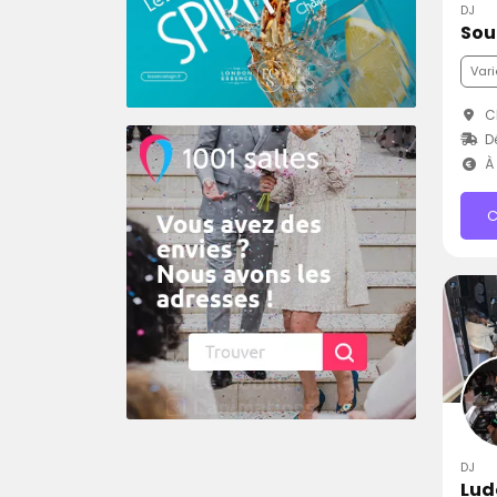
DJ
Sou
Vari
Ch
D
À 
C
DJ
Lud