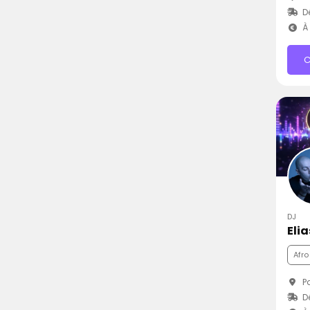
D
À 
C
DJ
Elia
Afro
Pa
D