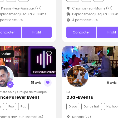
 Plessis-Feu-Aussoux (77)
Champs-sur-Marne (77)
éplacement jusqu’à 250 kms
Déplacement jusqu’à 300 k
partir de 590€
À partir de 590€
ontacter
Profil
Contacter
Profil
motion
51 avis
6 avis
Artiste solo / Groupe de musique
DJ
nce Forever Event
DJG-Events
s
Pop
Rap
Disco
Dance hall
Hip hop
hampigny-sur-Marne (94)
Nangis (77)