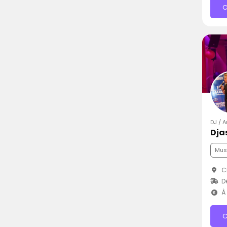
C
DJ / A
Dja
Mus
Ch
D
À 
C