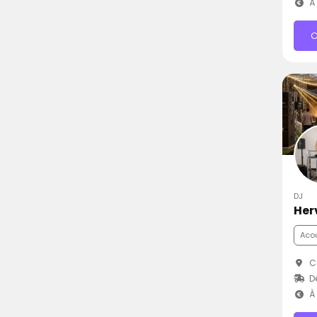
À 
C
DJ
Her
Aco
C
D
À 