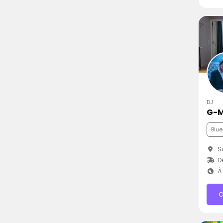
DJ
G-
Blue
Sa
D
À 
C