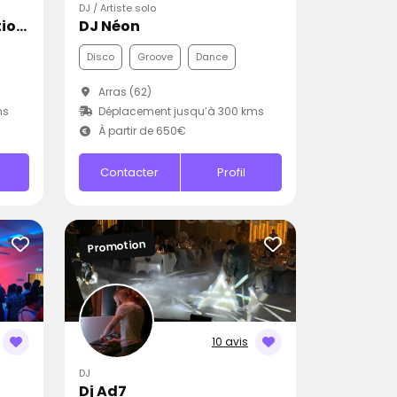
DJ / Artiste solo
Dj Creat Events Animations
DJ Néon
Disco
Groove
Dance
Arras (62)
ms
Déplacement jusqu’à 300 kms
À partir de 650€
Contacter
Profil
Promotion
10 avis
DJ
Dj Ad7