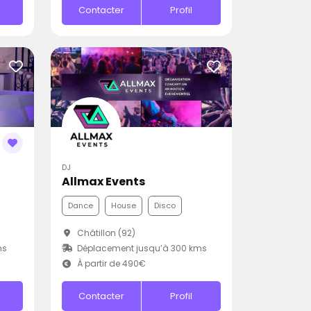
Contacter
Profil
DJ
Allmax Events
Dance
House
Disco
Châtillon (92)
ms
Déplacement jusqu’à 300 kms
À partir de 490€
Contacter
Profil