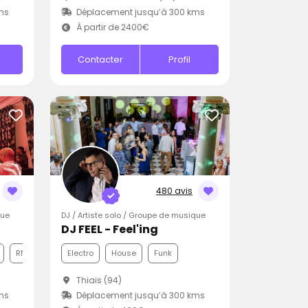
ms
Déplacement jusqu’à 300 kms
À partir de 2400€
Contacter
Profil
480 avis
que
DJ / Artiste solo / Groupe de musique
DJ FEEL - Feel'ing
RNB
Electro
House
Funk
Thiais (94)
ms
Déplacement jusqu’à 300 kms