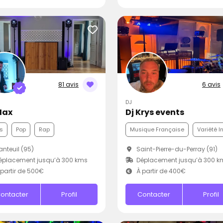
81 avis
6 avis
DJ
Max
Dj Krys events
s
Pop
Rap
Musique Française
Variété I
nteuil (95)
Saint-Pierre-du-Perray (91)
éplacement jusqu’à 300 kms
Déplacement jusqu’à 300 k
partir de 500€
À partir de 400€
ontacter
Profil
Contacter
Profil