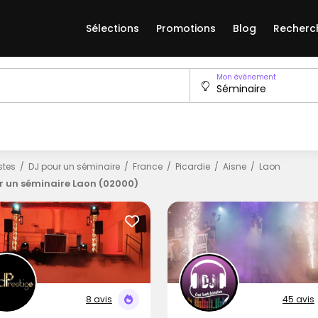
Sélections
Promotions
Blog
Recherc
Mon événement
istes
DJ pour un séminaire
France
Picardie
Aisne
Laon
r un séminaire Laon (02000)
8 avis
45 avis