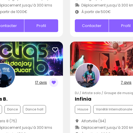
éplacement jusqu’à 300 kms
Déplacement jusqu’à 300 k
partir de 1000€
À partir de 500€
ontacter
Profil
Contacter
Profil
17 avis
7 avis
DJ / Artiste solo / Groupe de musi
s B.
Infinia
Dance
Dance hall
House
Variété Internationale
ris 8 (75)
Alfortville (94)
éplacement jusqu’à 300 kms
Déplacement jusqu’à 200 k