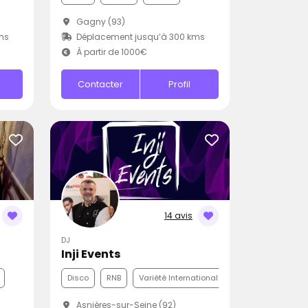
Gagny (93)
ms
Déplacement jusqu’à 300 kms
À partir de 1000€
Contacter
Profil
14 avis
DJ
Inji Events
Disco
RNB
Variété Internationale
Asnières-sur-Seine (92)