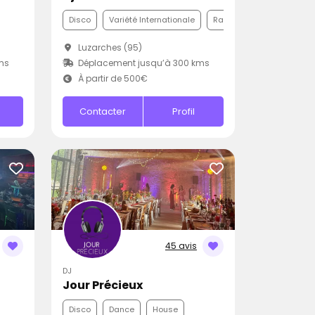
Disco
Variété Internationale
Rap
Luzarches (95)
ms
Déplacement jusqu’à 300 kms
À partir de 500€
Contacter
Profil
45 avis
DJ
Jour Précieux
Disco
Dance
House