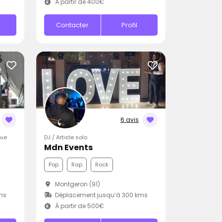
À partir de 400€
Contacter
Profil
6 avis
que
DJ / Artiste solo
Mdn Events
Pop
Rap
Rock
Montgeron (91)
ms
Déplacement jusqu’à 300 kms
À partir de 500€