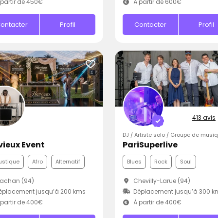
partir de 450€
À partir de 600€
ontacter
Profil
Contacter
Profil
413 avis
DJ / Artiste solo / Groupe de musi
vieux Event
PariSuperlive
ustique
Afro
Alternatif
Blues
Rock
Soul
achan (94)
Chevilly-Larue (94)
éplacement jusqu’à 200 kms
Déplacement jusqu’à 300 k
partir de 400€
À partir de 400€