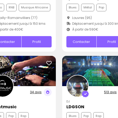
co
RNB
Musique Africaine
Blues
Métal
Pop
illy-Romainvilliers (77)
Louvres (95)
placement jusqu’à 150 kms
Déplacement jusqu’à 300 k
partir de 400€
À partir de 590€
ontacter
Profil
Contacter
Profil
34 avis
513 avis
DJ
htmusic
LDGSON
s
Pop
Rap
Blues
Pop
Rap