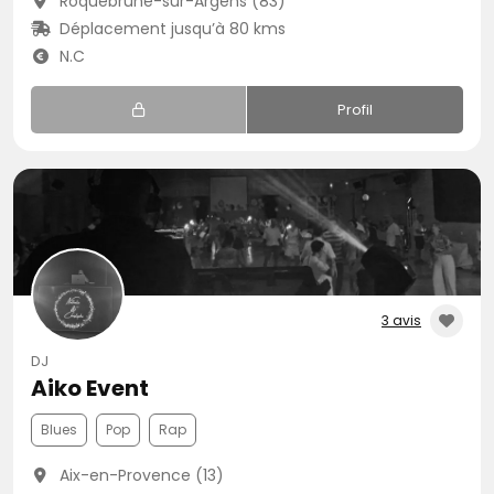
Roquebrune-sur-Argens (83)
Déplacement jusqu’à 80 kms
N.C
Profil
3 avis
DJ
Aiko Event
Blues
Pop
Rap
Aix-en-Provence (13)