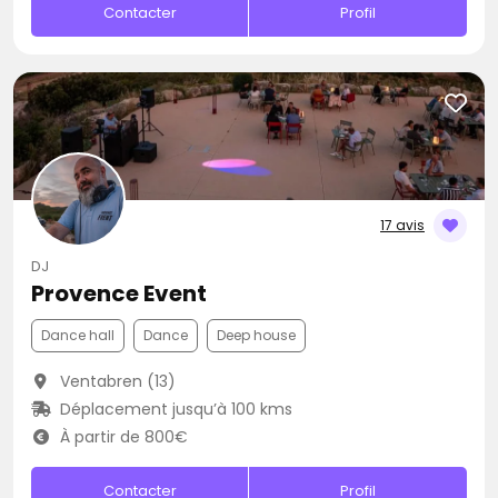
Contacter
Profil
17 avis
DJ
Provence Event
Dance hall
Dance
Deep house
Ventabren (13)
Déplacement jusqu’à 100 kms
À partir de 800€
Contacter
Profil