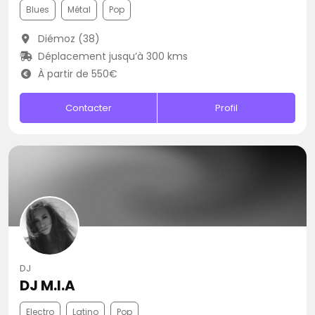
Blues
Métal
Pop
Diémoz (38)
Déplacement jusqu’à 300 kms
À partir de 550€
Contacter
Profil
DJ
DJ M.I.A
Electro
Latino
Pop