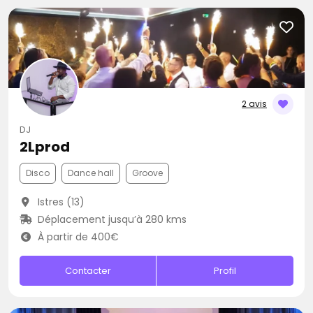
2 avis
DJ
2Lprod
Disco
Dance hall
Groove
Istres (13)
Déplacement jusqu’à 280 kms
À partir de 400€
Contacter
Profil