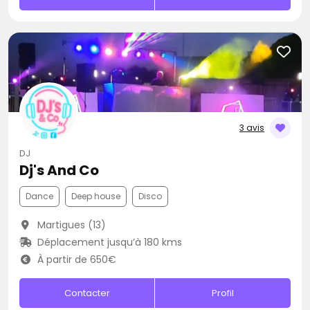
3 avis
DJ
Dj's And Co
Dance
Deep house
Disco
Martigues (13)
Déplacement jusqu’à 180 kms
À partir de 650€
Contacter
Profil