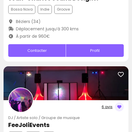
Bossa Nova
Indie
Groove
Béziers (34)
Déplacement jusqu’à 300 kms
À partir de 960€
Contacter
Profil
6 avis
DJ / Artiste solo / Groupe de musique
FeeJoliEvents