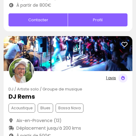
À partir de 800€
Contacter
Profil
1 avis
DJ / Artiste solo / Groupe de musique
DJ Rems
Acoustique
Blues
Bossa Nova
Aix-en-Provence (13)
Déplacement jusqu’à 200 kms
À partir de 500€