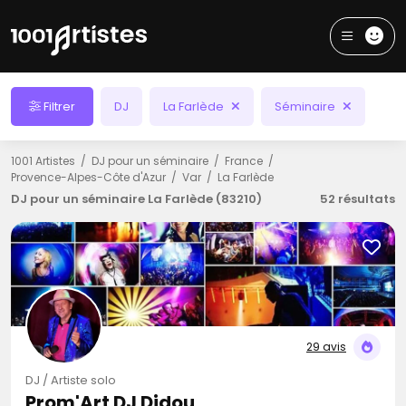
Filtrer
DJ
La Farlède
Séminaire
1001 Artistes
DJ pour un séminaire
France
Provence-Alpes-Côte d'Azur
Var
La Farlède
DJ pour un séminaire La Farlède (83210)
52 résultats
29 avis
DJ / Artiste solo
Prom'Art DJ Didou