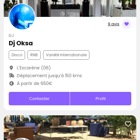
9 avis
DJ
Dj Oksa
Disco
RNB
Variété Internationale
L'Escarène (06)
Déplacement jusqu’à 150 kms
À partir de 650€
Contacter
Profil