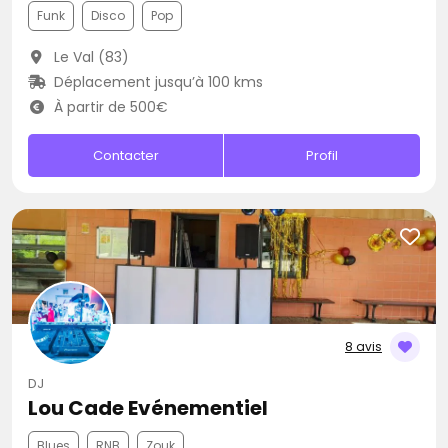
Funk
Disco
Pop
Le Val (83)
Déplacement jusqu’à 100 kms
À partir de 500€
Contacter
Profil
8 avis
DJ
Lou Cade Evénementiel
Blues
RNB
Zouk