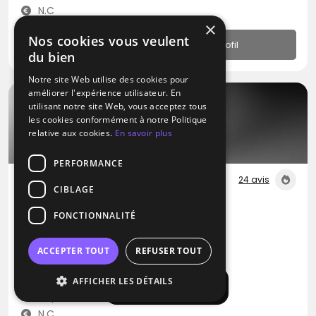
N.C
×
Nos cookies vous veulent
Profil
du bien
Notre site Web utilise des cookies pour
améliorer l'expérience utilisateur. En
utilisant notre site Web, vous acceptez tous
les cookies conformément à notre Politique
relative aux cookies.
En savoir plus
PERFORMANCE
24 avis
CIBLAGE
DJ
FONCTIONNALITÉ
La Belle Music
Blues
Métal
Pop
ACCEPTER TOUT
REFUSER TOUT
Aix-en-Provence (13)
AFFICHER LES DÉTAILS
Afficher la carte
Déplacement jusqu’à 300 kms
N.C