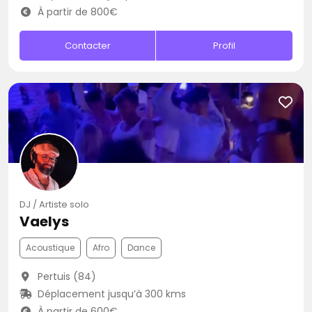
À partir de 800€
Contacter
Profil
DJ / Artiste solo
Vaelys
Acoustique
Afro
Dance
Pertuis (84)
Déplacement jusqu’à 300 kms
À partir de 600€