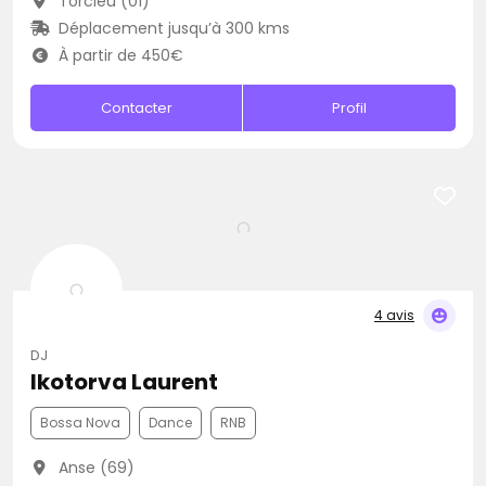
Torcieu (01)
Déplacement jusqu’à 300 kms
À partir de 450€
Contacter
Profil
4 avis
DJ
Ikotorva Laurent
Bossa Nova
Dance
RNB
Anse (69)