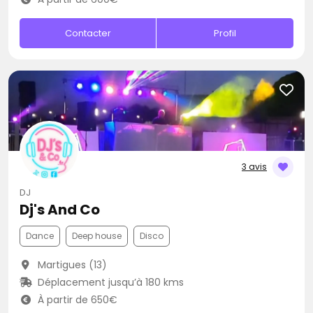
Contacter
Profil
3 avis
DJ
Dj's And Co
Dance
Deep house
Disco
Martigues (13)
Déplacement jusqu’à 180 kms
À partir de 650€