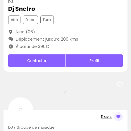
DJ
Dj Snefro
Afro
Disco
Funk
Nice (06)
Déplacement jusqu’à 200 kms
À partir de 390€
Contacter
Profil
11 avis
DJ / Groupe de musique