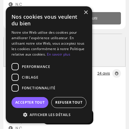
N.C
×
Nos cookies vous veulent
Profil
du bien
Notre site Web utilise des cookies pour
améliorer l'expérience utilisateur. En
utilisant notre site Web, vous acceptez tous
les cookies conformément à notre Politique
relative aux cookies.
En savoir plus
PERFORMANCE
24 avis
CIBLAGE
DJ
FONCTIONNALITÉ
La Belle Music
Blues
Métal
Pop
ACCEPTER TOUT
REFUSER TOUT
Aix-en-Provence (13)
AFFICHER LES DÉTAILS
Afficher la carte
Déplacement jusqu’à 300 kms
N.C