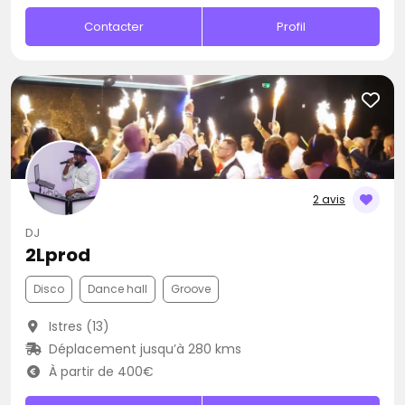
Contacter
Profil
2 avis
DJ
2Lprod
Disco
Dance hall
Groove
Istres (13)
Déplacement jusqu’à 280 kms
À partir de 400€