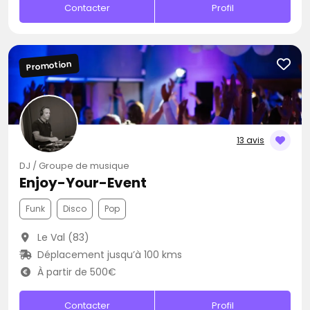
Contacter
Profil
Promotion
13 avis
DJ / Groupe de musique
Enjoy-Your-Event
Funk
Disco
Pop
Le Val (83)
Déplacement jusqu’à 100 kms
À partir de 500€
Contacter
Profil