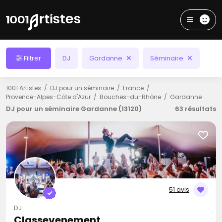
Filtrer
DJ
Gardanne
Séminaire
1001 Artistes
DJ pour un séminaire
France
Provence-Alpes-Côte d'Azur
Bouches-du-Rhône
Gardanne
DJ pour un séminaire Gardanne (13120)
63 résultats
51 avis
DJ
Classevenement