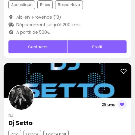
Acoustique
Blues
Bossa Nova
Aix-en-Provence (13)
Déplacement jusqu’à 200 kms
À partir de 500€
Contacter
Profil
28 avis
DJ
Dj Setto
Afro
Dance
Dance hall