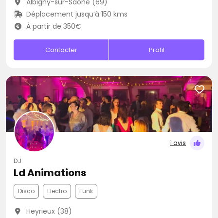
Albigny-sur-Saône (69)
Déplacement jusqu’à 150 kms
À partir de 350€
Contacter
Profil
1 avis
DJ
Ld Animations
Disco
Electro
Funk
Heyrieux (38)