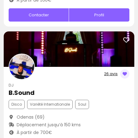
À partir de 550€
Contacter
Profil
26 avis
DJ
B.Sound
Disco
Variété Internationale
Soul
Odenas (69)
Déplacement jusqu’à 150 kms
À partir de 700€