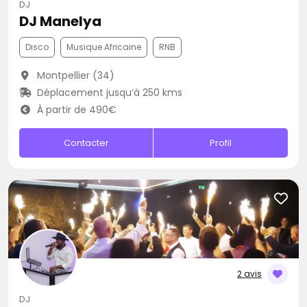
DJ
DJ Manelya
Disco
Musique Africaine
RNB
Montpellier (34)
Déplacement jusqu’à 250 kms
À partir de 490€
Contacter
Profil
2 avis
DJ