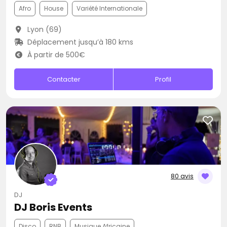
Afro
House
Variété Internationale
Lyon (69)
Déplacement jusqu’à 180 kms
À partir de 500€
Contacter
Profil
80 avis
DJ
DJ Boris Events
Disco
RNB
Musique Africaine