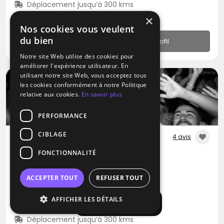
Déplacement jusqu’à 300 kms
N.C
×
Nos cookies vous veulent
du bien
Profil
Notre site Web utilise des cookies pour
améliorer l'expérience utilisateur. En
utilisant notre site Web, vous acceptez tous
les cookies conformément à notre Politique
relative aux cookies.
En savoir plus
PERFORMANCE
CIBLAGE
4 avis
FONCTIONNALITÉ
DJ / Artiste solo
Ruby Events
ACCEPTER TOUT
REFUSER TOUT
Disco
Zouk
Variété Internationale
AFFICHER LES DÉTAILS
Afficher la carte
Saint-Étienne (42)
Déplacement jusqu’à 300 kms