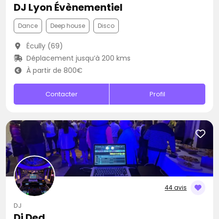
DJ Lyon Évènementiel
Dance
Deep house
Disco
Écully (69)
Déplacement jusqu’à 200 kms
À partir de 800€
Contacter
Profil
44 avis
DJ
Dj Ded