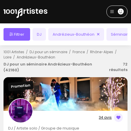
Filtrer
DJ
Andrézieux-Bouthéon
Séminaire
1001 Artistes
DJ pour un séminaire
France
Rhône-Alpes
Loire
Andrézieux-Bouthéon
DJ pour un séminaire Andrézieux-Bouthéon
72
résultats
(42160)
Promotion
34 avis
DJ / Artiste solo / Groupe de musique