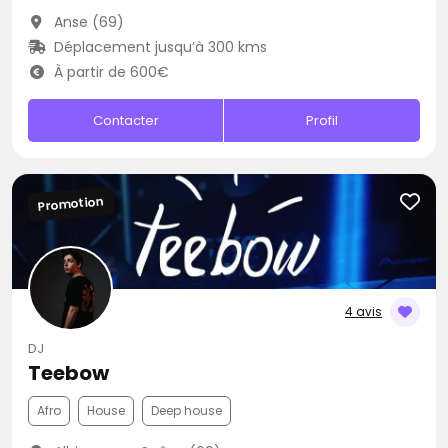
Anse (69)
Déplacement jusqu’à 300 kms
À partir de 600€
Contacter
Profil
Promotion
4 avis
DJ
Teebow
Afro
House
Deep house