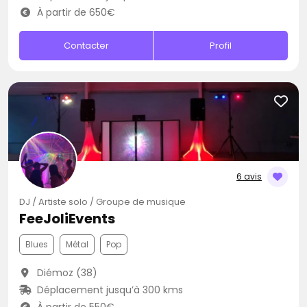
À partir de 650€
Contacter
Profil
6 avis
DJ / Artiste solo / Groupe de musique
FeeJoliEvents
Blues
Métal
Pop
Diémoz (38)
Déplacement jusqu’à 300 kms