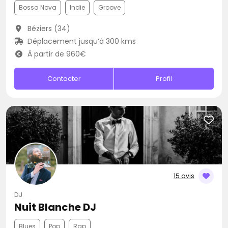
Bossa Nova
Indie
Groove
Béziers (34)
Déplacement jusqu’à 300 kms
À partir de 960€
Contacter
Profil
15 avis
DJ
Nuit Blanche DJ
Blues
Pop
Rap