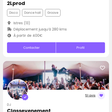
2Lprod
Disco
Dance hall
Groove
Istres (13)
Déplacement jusqu’à 280 kms
À partir de 400€
Contacter
Profil
51 avis
DJ
Classevenement