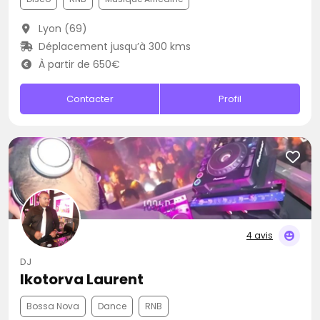
Lyon (69)
Déplacement jusqu’à 300 kms
À partir de 650€
Contacter
Profil
4 avis
DJ
Ikotorva Laurent
Bossa Nova
Dance
RNB