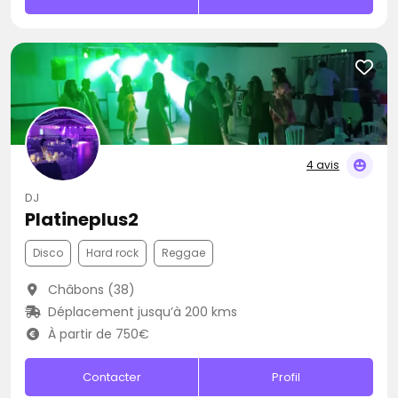
4 avis
DJ
Platineplus2
Disco
Hard rock
Reggae
Châbons (38)
Déplacement jusqu’à 200 kms
À partir de 750€
Contacter
Profil