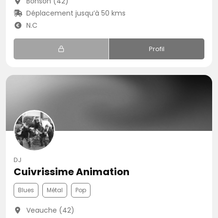
Bonson (42)
Déplacement jusqu’à 50 kms
N.C
Profil
DJ
Cuivrissime Animation
Blues
Métal
Pop
Veauche (42)