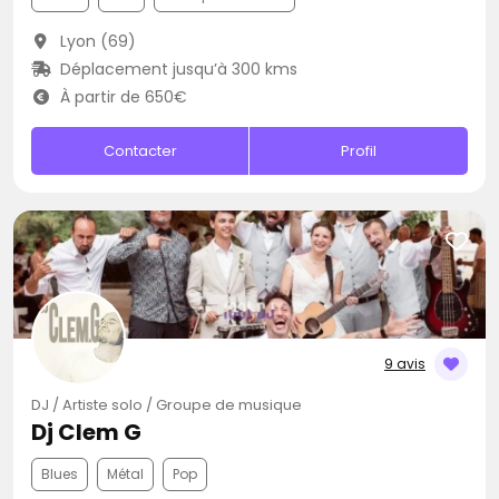
Lyon (69)
Déplacement jusqu’à 300 kms
À partir de 650€
Contacter
Profil
9 avis
DJ / Artiste solo / Groupe de musique
Dj Clem G
Blues
Métal
Pop