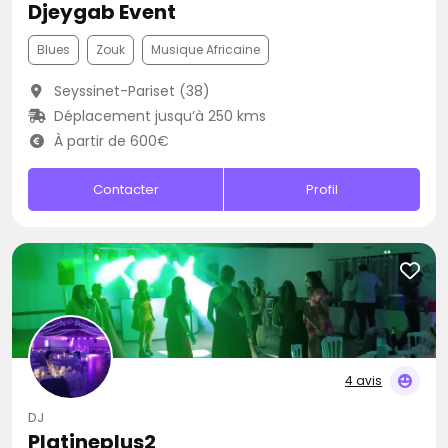
Djeygab Event
Blues
Zouk
Musique Africaine
Seyssinet-Pariset (38)
Déplacement jusqu’à 250 kms
À partir de 600€
Contacter
Profil
4 avis
DJ
Platineplus2