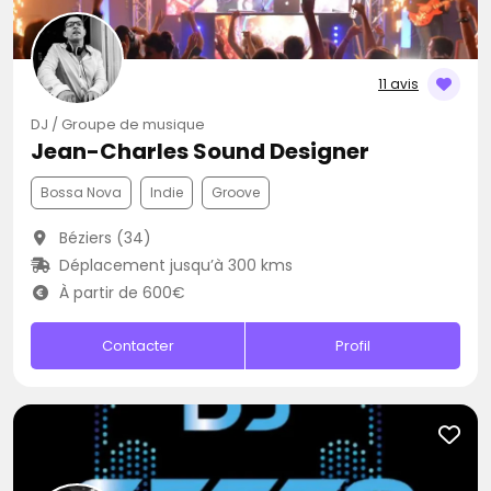
11 avis
DJ / Groupe de musique
Jean-Charles Sound Designer
Bossa Nova
Indie
Groove
Béziers (34)
Déplacement jusqu’à 300 kms
À partir de 600€
Contacter
Profil