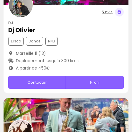
5 avis
DJ
Dj Olivier
Disco
Dance
RNB
Marseille 11 (13)
Déplacement jusqu’à 300 kms
À partir de 450€
Contacter
Profil