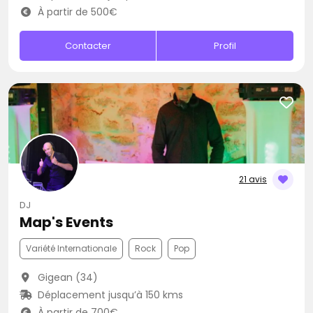
À partir de 500€
Contacter
Profil
21 avis
DJ
Map's Events
Variété Internationale
Rock
Pop
Gigean (34)
Déplacement jusqu’à 150 kms
À partir de 700€