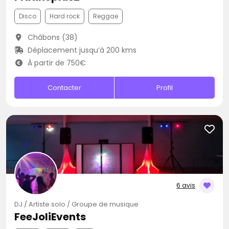
Disco
Hard rock
Reggae
Châbons (38)
Déplacement jusqu’à 200 kms
À partir de 750€
Contacter
Profil
6 avis
DJ / Artiste solo / Groupe de musique
FeeJoliEvents