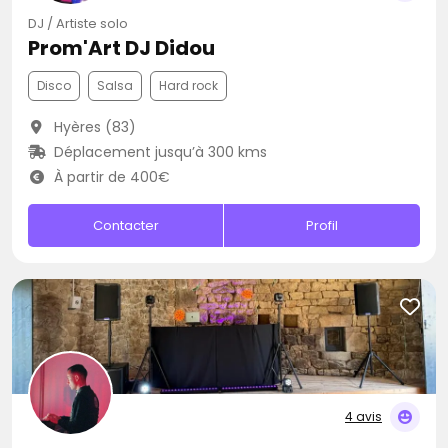
DJ / Artiste solo
Prom'Art DJ Didou
Disco
Salsa
Hard rock
Hyères (83)
Déplacement jusqu’à 300 kms
À partir de 400€
Contacter
Profil
4 avis