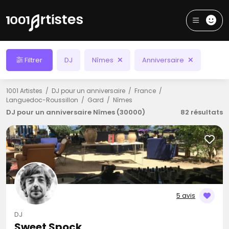
Filtrer
DJ
Nîmes
Anniversaire
1001 Artistes
DJ pour un anniversaire
France
Languedoc-Roussillon
Gard
Nîmes
DJ pour un anniversaire Nîmes (30000)
82 résultats
5 avis
DJ
Sweet Spock