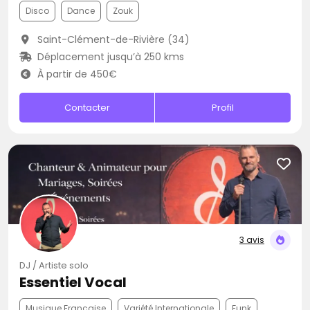
Disco
Dance
Zouk
Saint-Clément-de-Rivière (34)
Déplacement jusqu’à 250 kms
À partir de 450€
Contacter
Profil
3 avis
DJ / Artiste solo
Essentiel Vocal
Musique Française
Variété Internationale
Funk