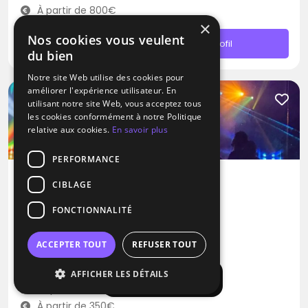
À partir de 800€
×
Nos cookies vous veulent
Contacter
Profil
du bien
Notre site Web utilise des cookies pour
améliorer l'expérience utilisateur. En
utilisant notre site Web, vous acceptez tous
les cookies conformément à notre Politique
relative aux cookies.
En savoir plus
PERFORMANCE
CIBLAGE
DJ
FONCTIONNALITÉ
Dj Mataba
Afro
Dance
Dance hall
ACCEPTER TOUT
REFUSER TOUT
Portet-sur-Garonne (31)
AFFICHER LES DÉTAILS
Afficher la carte
Déplacement jusqu’à 250 kms
À partir de 350€