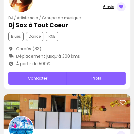
6 avis
DJ / Artiste solo / Groupe de musique
Dj Sax à Tout Coeur
Blues
Dance
RNB
Carcès (83)
Déplacement jusqu’à 300 kms
À partir de 500€
Contacter
Profil