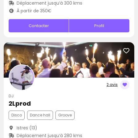
Déplacement jusqu’à 300 kms
À partir de 350€
Contacter
Profil
2 avis
DJ
2Lprod
Disco
Dance hall
Groove
Istres (13)
Déplacement jusqu’à 280 kms