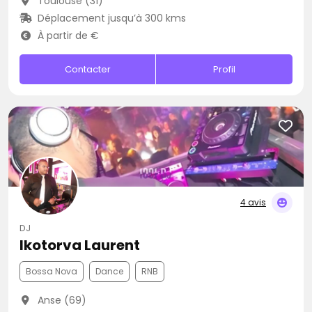
Toulouse (31)
Déplacement jusqu’à 300 kms
À partir de €
Contacter
Profil
4 avis
DJ
Ikotorva Laurent
Bossa Nova
Dance
RNB
Anse (69)