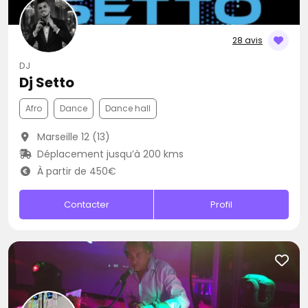
28 avis
DJ
Dj Setto
Afro
Dance
Dance hall
Marseille 12 (13)
Déplacement jusqu’à 200 kms
À partir de 450€
Contacter
Profil