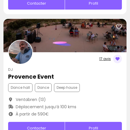
Contacter
Profil
17 avis
DJ
Provence Event
Dance hall
Dance
Deep house
Ventabren (13)
Déplacement jusqu’à 100 kms
À partir de 590€
Contacter
Profil