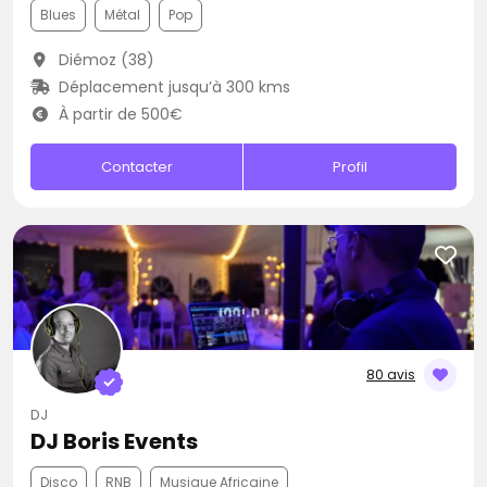
Blues
Métal
Pop
Diémoz (38)
Déplacement jusqu’à 300 kms
À partir de 500€
Contacter
Profil
80 avis
DJ
DJ Boris Events
Disco
RNB
Musique Africaine