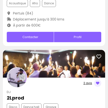
Acoustique
Afro
Dance
Pertuis (84)
Déplacement jusqu’à 300 kms
À partir de 600€
Contacter
Profil
2 avis
DJ
2Lprod
Disco
Dance hall
Groove