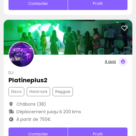
Contacter
Profil
4 avis
DJ
Platineplus2
Disco
Hard rock
Reggae
Châbons (38)
Déplacement jusqu’à 200 kms
À partir de 750€
Contacter
Profil