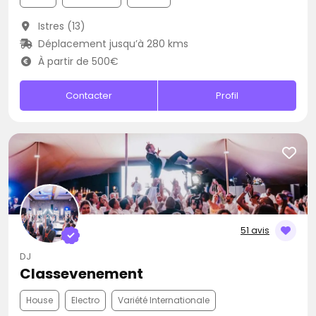
Istres (13)
Déplacement jusqu’à 280 kms
À partir de 500€
Contacter
Profil
51 avis
DJ
Classevenement
House
Electro
Variété Internationale