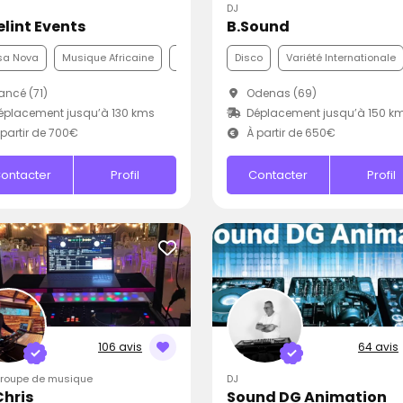
DJ
lint Events
B.Sound
sa Nova
Musique Africaine
Variété Internationale
Disco
Variété Internationale
ncé (71)
Odenas (69)
placement jusqu’à 130 kms
Déplacement jusqu’à 150 k
partir de 700€
À partir de 650€
ontacter
Profil
Contacter
Profil
106 avis
64 avis
Groupe de musique
DJ
Chris
Sound DG Animation