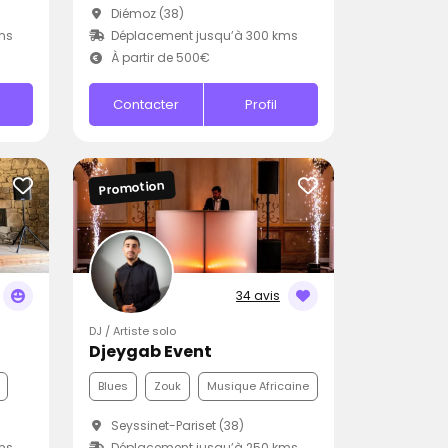
Diémoz (38)
ms
Déplacement jusqu’à 300 kms
À partir de 500€
Contacter
Profil
Promotion
34 avis
DJ / Artiste solo
Djeygab Event
Blues
Zouk
Musique Africaine
Seyssinet-Pariset (38)
ms
Déplacement jusqu’à 250 kms