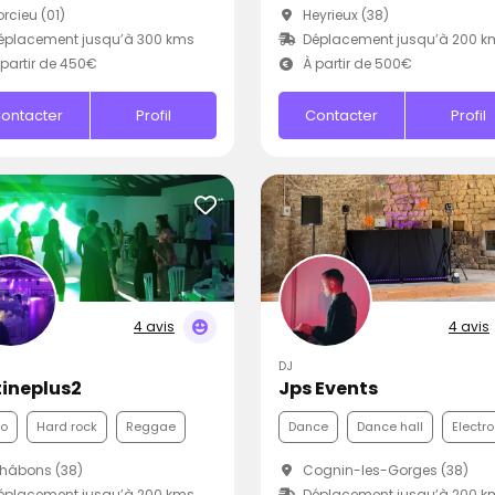
rcieu (01)
Heyrieux (38)
éplacement jusqu’à 300 kms
Déplacement jusqu’à 200 k
partir de 450€
À partir de 500€
ontacter
Profil
Contacter
Profil
4 avis
4 avis
DJ
tineplus2
Jps Events
co
Hard rock
Reggae
Dance
Dance hall
Electro
hâbons (38)
Cognin-les-Gorges (38)
éplacement jusqu’à 200 kms
Déplacement jusqu’à 200 k