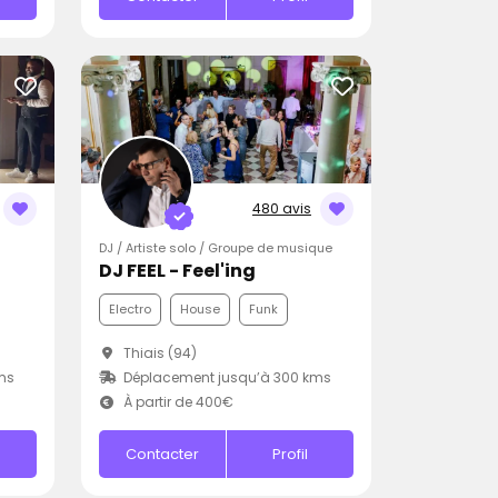
480 avis
DJ / Artiste solo / Groupe de musique
DJ FEEL - Feel'ing
Electro
House
Funk
Thiais (94)
ms
Déplacement jusqu’à 300 kms
À partir de 400€
Contacter
Profil