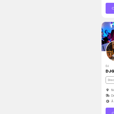
C
DJ
DJG
Dis
Na
D
À 
C