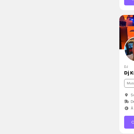
DJ
Dj 
Mus
Sa
D
À 
C