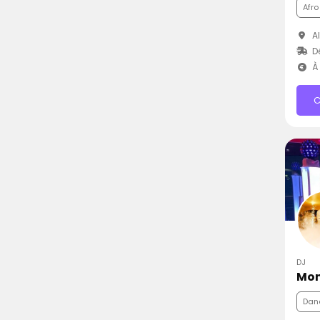
Afro
Al
Dé
À 
C
DJ
Mon
Dan