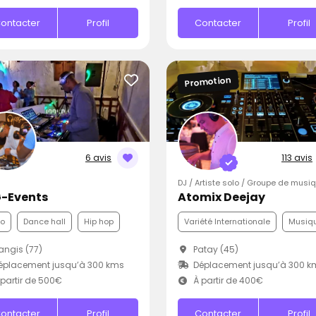
ontacter
Profil
Contacter
Profil
Promotion
6 avis
113 avis
DJ / Artiste solo / Groupe de musi
-Events
Atomix Deejay
co
Dance hall
Hip hop
Variété Internationale
Musiqu
ngis (77)
Patay (45)
éplacement jusqu’à 300 kms
Déplacement jusqu’à 300 k
partir de 500€
À partir de 400€
ontacter
Profil
Contacter
Profil