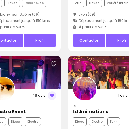
House
Deep house
Afro
House
Variété Inter
bigny-sur-Saône (69)
Lyon (69)
placement jusqu’à 150 kms
Déplacement jusqu’à 180 k
partir de 500€
À partir de 500€
ontacter
Profil
Contacter
Profil
49 avis
1 avis
DJ
stro Event
Ld Animations
ce
Disco
Electro
Disco
Electro
Funk