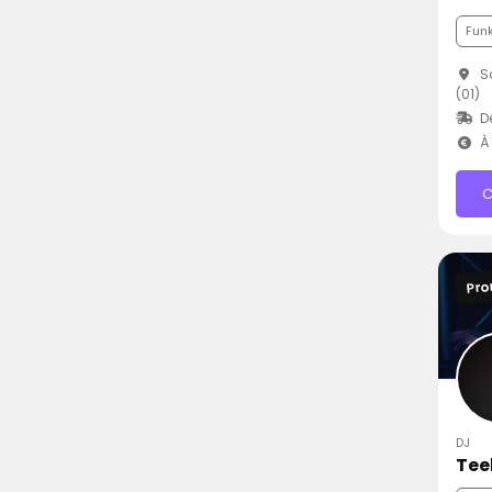
Fun
Sa
(01)
D
À 
C
Pro
DJ
Te