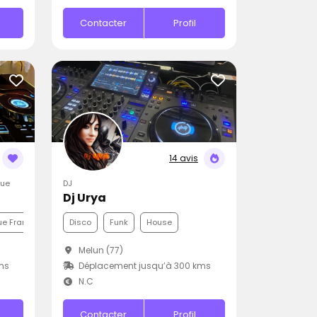
Contacter
Profil
14 avis
que
DJ
Dj Urya
e Française
Pop
Disco
Funk
House
Melun (77)
ms
Déplacement jusqu’à 300 kms
N.C
Contacter
Profil