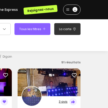
Rejoignez-nous
he Express
Tous les filtres
La carte
Digoin
91 résultats
3 avis