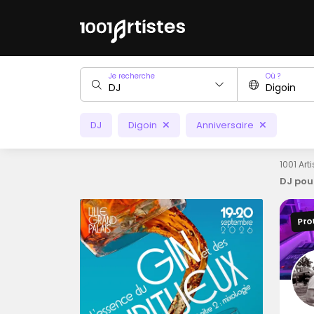
Je recherche
Où ?
DJ
Digoin
Anniversaire
1001 Art
DJ pou
Pro