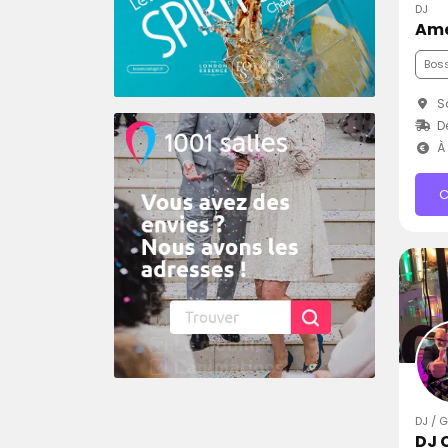
DJ
Ame
Bos
Sa
Dé
À 
C
DJ / 
DJ 