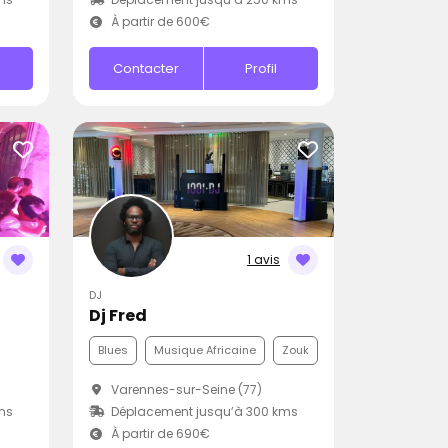
À partir de 600€
Contacter
Profil
1 avis
DJ
Dj Fred
Blues
Musique Africaine
Zouk
Varennes-sur-Seine (77)
ms
Déplacement jusqu’à 300 kms
À partir de 690€