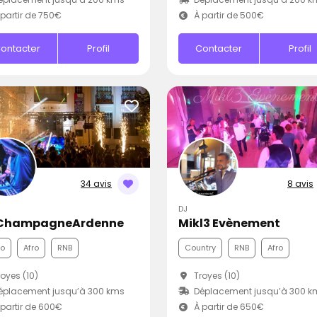
partir de 750€
À partir de 500€
ontacter
Profil
Contacter
Profil
34 avis
8 avis
DJ
ChampagneArdenne
Mikl3 Evènement
co
Afro
RNB
Country
RNB
Afro
oyes (10)
Troyes (10)
éplacement jusqu’à 300 kms
Déplacement jusqu’à 300 k
partir de 600€
À partir de 650€