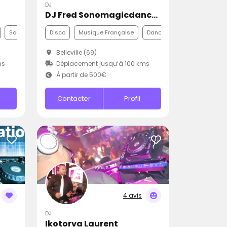
DJ
DJ Fred Sonomagicdance Animation
Soul
Disco
Musique Française
Dance
Belleville (69)
ms
Déplacement jusqu’à 100 kms
À partir de 500€
Contacter
Profil
4 avis
DJ
Ikotorva Laurent