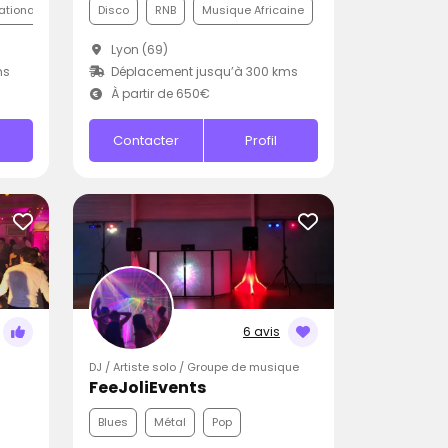
nationale
Disco
RNB
Musique Africaine
Lyon (69)
ms
Déplacement jusqu’à 300 kms
À partir de 650€
Contacter
Profil
6 avis
DJ / Artiste solo / Groupe de musique
FeeJoliEvents
Blues
Métal
Pop