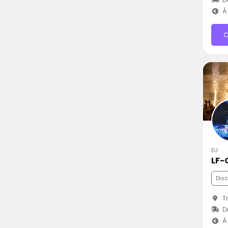
À 
C
DJ
LF-
Dis
Tr
D
À 