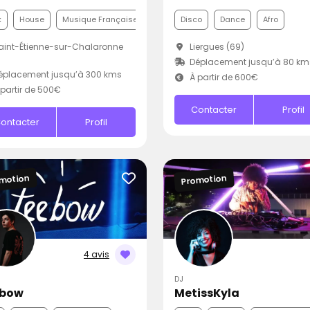
k
House
Musique Française
Disco
Dance
Afro
int-Étienne-sur-Chalaronne
Liergues (69)
Déplacement jusqu’à 80 km
éplacement jusqu’à 300 kms
À partir de 600€
partir de 500€
Contacter
Profil
ontacter
Profil
motion
Promotion
4 avis
DJ
ebow
MetissKyla