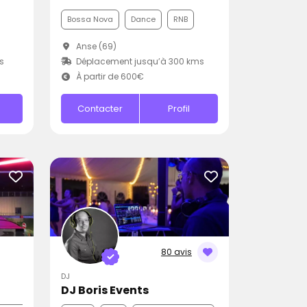
Bossa Nova
Dance
RNB
Anse (69)
s
Déplacement jusqu’à 300 kms
À partir de 600€
Contacter
Profil
80 avis
DJ
DJ Boris Events