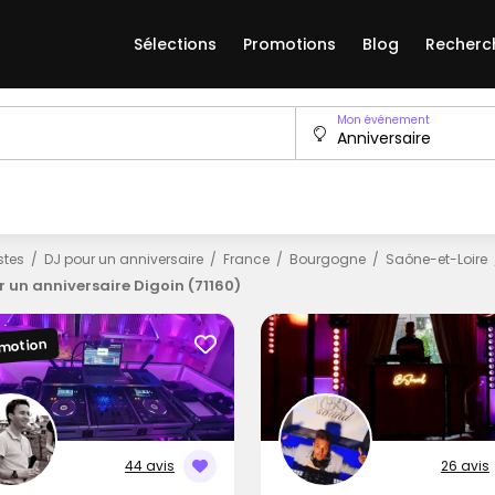
Sélections
Promotions
Blog
Recherc
Mon événement
istes
DJ pour un anniversaire
France
Bourgogne
Saône-et-Loire
r un anniversaire Digoin (71160)
motion
44 avis
26 avis