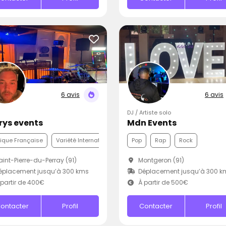
6 avis
6 avis
DJ / Artiste solo
Krys events
Mdn Events
ique Française
Variété Internationale
Funk
Pop
Rap
Rock
int-Pierre-du-Perray (91)
Montgeron (91)
éplacement jusqu’à 300 kms
Déplacement jusqu’à 300 k
partir de 400€
À partir de 500€
ontacter
Profil
Contacter
Profil