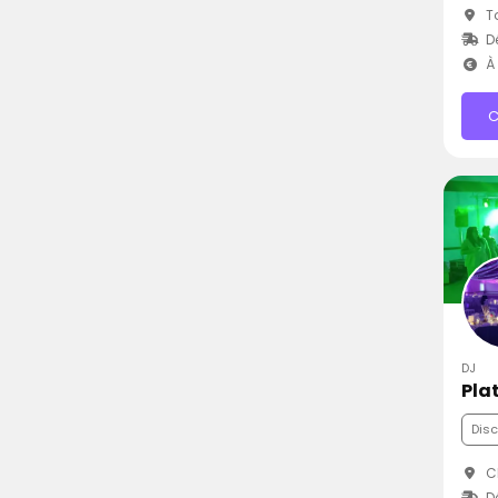
To
D
À 
C
DJ
Pla
Dis
C
D