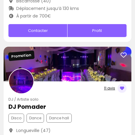
Biscarrosse (40)
Déplacement jusqu’à 130 kms
À partir de 700€
Contacter
Profil
Promotion
11 avis
DJ / Artiste solo
DJ Pomader
Disco
Dance
Dance hall
Longueville (47)