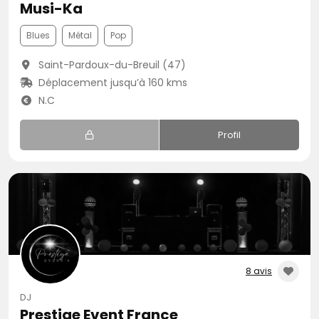
Musi-Ka
Blues
Métal
Pop
Saint-Pardoux-du-Breuil (47)
Déplacement jusqu’à 160 kms
N.C
Profil
8 avis
DJ
Prestige Event France