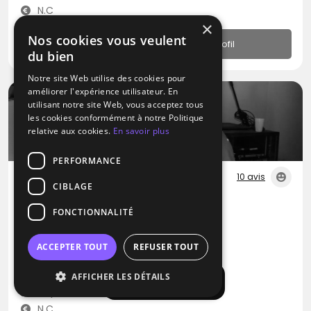
N.C
×
Nos cookies vous veulent
Profil
du bien
Notre site Web utilise des cookies pour
améliorer l'expérience utilisateur. En
utilisant notre site Web, vous acceptez tous
les cookies conformément à notre Politique
relative aux cookies.
En savoir plus
PERFORMANCE
10 avis
CIBLAGE
DJ
FONCTIONNALITÉ
Smiley Musik
Country
Afro
Dance
ACCEPTER TOUT
REFUSER TOUT
Toulouse (31)
AFFICHER LES DÉTAILS
Afficher la carte
Déplacement jusqu’à 300 kms
N.C