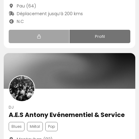
Pau (64)
Déplacement jusqu’à 200 kms
N.C
Profil
DJ
A.E.S Antony Evénementiel & Service
Blues
Métal
Pop