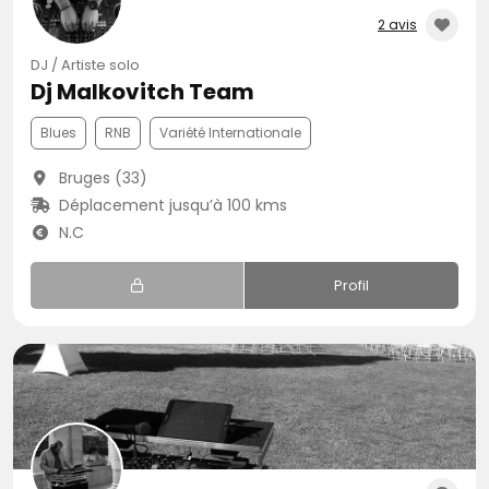
2 avis
DJ / Artiste solo
Dj Malkovitch Team
Blues
RNB
Variété Internationale
Bruges (33)
Déplacement jusqu’à 100 kms
N.C
Profil