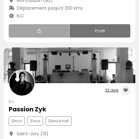
Montauban (82)
Déplacement jusqu’à 200 kms
N.C
Profil
22 avis
DJ
Passion Zyk
Disco
Soca
Dance hall
Saint-Jory (31)