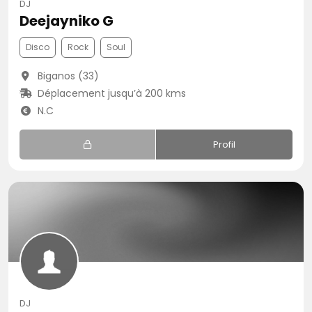
DJ
Deejayniko G
Disco
Rock
Soul
Biganos (33)
Déplacement jusqu’à 200 kms
N.C
Profil
DJ