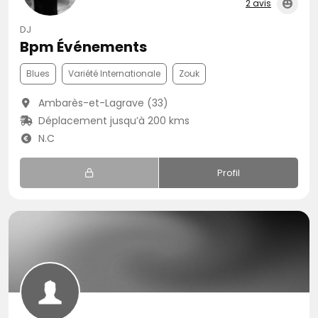
2 avis
DJ
Bpm Événements
Blues
Variété Internationale
Zouk
Ambarès-et-Lagrave (33)
Déplacement jusqu’à 200 kms
N.C
Profil