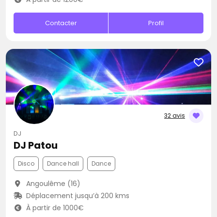
Contacter
Profil
32 avis
DJ
DJ Patou
Disco
Dance hall
Dance
Angoulême (16)
Déplacement jusqu’à 200 kms
À partir de 1000€