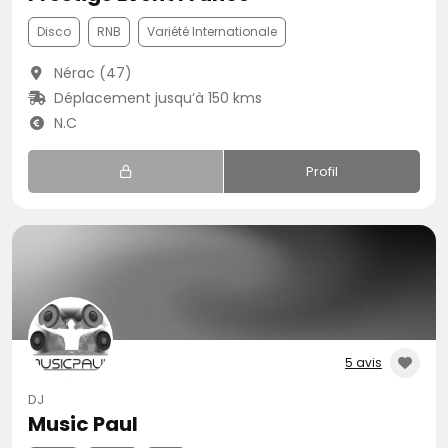
Disco
RNB
Variété Internationale
Nérac (47)
Déplacement jusqu’à 150 kms
N.C
Profil
5 avis
DJ
Music Paul