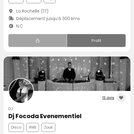
La Rochelle (17)
Déplacement jusqu’à 300 kms
N.C
Profil
13 avis
DJ
Dj Focoda Evenementiel
Disco
RNB
Zouk