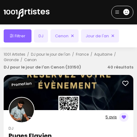
Filtrer
DJ
Cenon
Jour de l'an
1001 Artistes
DJ pour le jour de l'an
France
Aquitaine
Gironde
Cenon
DJ pour le jour de l'an Cenon (33150)
40 résultats
Promotion
5 avis
DJ
Puges Flavien